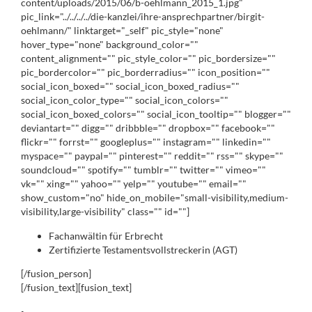
content/uploads/2015/06/b-oehlmann_2015_1.jpg"
pic_link="../../../../die-kanzlei/ihre-ansprechpartner/birgit-
oehlmann/" linktarget="_self" pic_style="none"
hover_type="none" background_color=""
content_alignment="" pic_style_color="" pic_bordersize=""
pic_bordercolor="" pic_borderradius="" icon_position=""
social_icon_boxed="" social_icon_boxed_radius=""
social_icon_color_type="" social_icon_colors=""
social_icon_boxed_colors="" social_icon_tooltip="" blogger=""
deviantart="" digg="" dribbble="" dropbox="" facebook=""
flickr="" forrst="" googleplus="" instagram="" linkedin=""
myspace="" paypal="" pinterest="" reddit="" rss="" skype=""
soundcloud="" spotify="" tumblr="" twitter="" vimeo=""
vk="" xing="" yahoo="" yelp="" youtube="" email=""
show_custom="no" hide_on_mobile="small-visibility,medium-
visibility,large-visibility" class="" id=""]
Fachanwältin für Erbrecht
Zertifizierte Testamentsvollstreckerin (AGT)
[/fusion_person]
[/fusion_text][fusion_text]