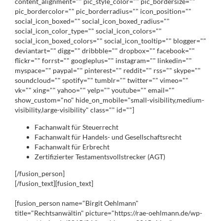
content_alignment="" pic_style_color="" pic_bordersize=""
pic_bordercolor="" pic_borderradius="" icon_position=""
social_icon_boxed="" social_icon_boxed_radius=""
social_icon_color_type="" social_icon_colors=""
social_icon_boxed_colors="" social_icon_tooltip="" blogger=""
deviantart="" digg="" dribbble="" dropbox="" facebook=""
flickr="" forrst="" googleplus="" instagram="" linkedin=""
myspace="" paypal="" pinterest="" reddit="" rss="" skype=""
soundcloud="" spotify="" tumblr="" twitter="" vimeo=""
vk="" xing="" yahoo="" yelp="" youtube="" email=""
show_custom="no" hide_on_mobile="small-visibility,medium-
visibility,large-visibility" class="" id=""]
Fachanwalt für Steuerrecht
Fachanwalt für Handels- und Gesellschaftsrecht
Fachanwalt für Erbrecht
Zertifizierter Testamentsvollstrecker (AGT)
[/fusion_person]
[/fusion_text][fusion_text]
[fusion_person name="Birgit Oehlmann"
title="Rechtsanwältin" picture="https://rae-oehlmann.de/wp-