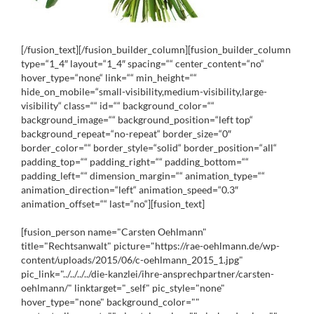
[/fusion_text][/fusion_builder_column][fusion_builder_column
type=“1_4″ layout=“1_4″ spacing=““ center_content=“no“
hover_type=“none“ link=““ min_height=““
hide_on_mobile=“small-visibility,medium-visibility,large-
visibility“ class=““ id=““ background_color=““
background_image=““ background_position=“left top“
background_repeat=“no-repeat“ border_size=“0″
border_color=““ border_style=“solid“ border_position=“all“
padding_top=““ padding_right=““ padding_bottom=““
padding_left=““ dimension_margin=““ animation_type=““
animation_direction=“left“ animation_speed=“0.3″
animation_offset=““ last=“no“][fusion_text]
[fusion_person name="Carsten Oehlmann"
title="Rechtsanwalt" picture="https://rae-oehlmann.de/wp-
content/uploads/2015/06/c-oehlmann_2015_1.jpg"
pic_link="../../../../die-kanzlei/ihre-ansprechpartner/carsten-
oehlmann/" linktarget="_self" pic_style="none"
hover_type="none" background_color=""