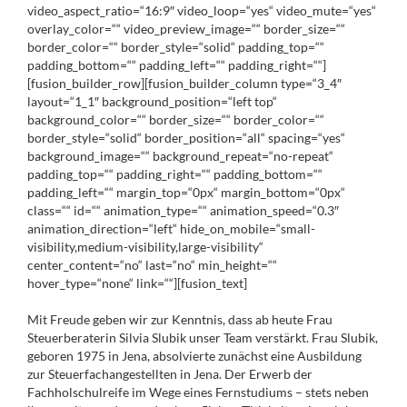
video_aspect_ratio=“16:9″ video_loop=“yes“ video_mute=“yes“
overlay_color=““ video_preview_image=““ border_size=““
border_color=““ border_style=“solid“ padding_top=““
padding_bottom=““ padding_left=““ padding_right=““]
[fusion_builder_row][fusion_builder_column type=“3_4″
layout=“1_1″ background_position=“left top“
background_color=““ border_size=““ border_color=““
border_style=“solid“ border_position=“all“ spacing=“yes“
background_image=““ background_repeat=“no-repeat“
padding_top=““ padding_right=““ padding_bottom=““
padding_left=““ margin_top=“0px“ margin_bottom=“0px“
class=““ id=““ animation_type=““ animation_speed=“0.3″
animation_direction=“left“ hide_on_mobile=“small-
visibility,medium-visibility,large-visibility“
center_content=“no“ last=“no“ min_height=““
hover_type=“none“ link=““][fusion_text]
Mit Freude geben wir zur Kenntnis, dass ab heute Frau
Steuerberaterin Silvia Slubik unser Team verstärkt. Frau Slubik,
geboren 1975 in Jena, absolvierte zunächst eine Ausbildung
zur Steuerfachangestellten in Jena. Der Erwerb der
Fachholschulreife im Wege eines Fernstudiums – stets neben