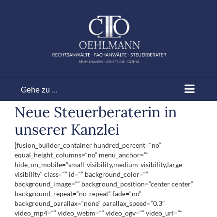
Zum
Inhalt
springen
Gehe zu ...
Neue Steuerberaterin in
unserer Kanzlei
[fusion_builder_container hundred_percent=“no“
equal_height_columns=“no“ menu_anchor=““
hide_on_mobile=“small-visibility,medium-visibility,large-
visibility“ class=““ id=““ background_color=““
background_image=““ background_position=“center center“
background_repeat=“no-repeat“ fade=“no“
background_parallax=“none“ parallax_speed=“0.3″
video_mp4=““ video_webm=““ video_ogv=““ video_url=““