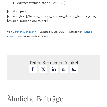
Wirtschaftsmediatorin (MuCDR)
[/fusion_person]
[/fusion_text][/fusion_builder_column][/fusion_builder_row]
[/fusion_builder_container]
Von
Carsten Oehlmann
|
Samstag, 1. Juli 2017
|
Kategorien:
Kanzlei-
für
News
|
Kommentare deaktiviert
Neue
Steuerberaterin
in
unserer
Kanzlei
Teilen Sie diesen Artikel
Facebook
X
LinkedIn
WhatsApp
E-
Mail
Ähnliche Beiträge