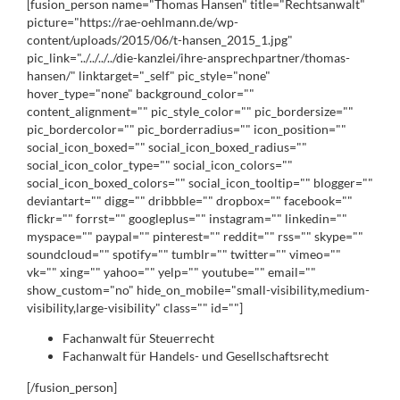
[fusion_person name="Thomas Hansen" title="Rechtsanwalt"
picture="https://rae-oehlmann.de/wp-
content/uploads/2015/06/t-hansen_2015_1.jpg"
pic_link="../../../../die-kanzlei/ihre-ansprechpartner/thomas-
hansen/" linktarget="_self" pic_style="none"
hover_type="none" background_color=""
content_alignment="" pic_style_color="" pic_bordersize=""
pic_bordercolor="" pic_borderradius="" icon_position=""
social_icon_boxed="" social_icon_boxed_radius=""
social_icon_color_type="" social_icon_colors=""
social_icon_boxed_colors="" social_icon_tooltip="" blogger=""
deviantart="" digg="" dribbble="" dropbox="" facebook=""
flickr="" forrst="" googleplus="" instagram="" linkedin=""
myspace="" paypal="" pinterest="" reddit="" rss="" skype=""
soundcloud="" spotify="" tumblr="" twitter="" vimeo=""
vk="" xing="" yahoo="" yelp="" youtube="" email=""
show_custom="no" hide_on_mobile="small-visibility,medium-
visibility,large-visibility" class="" id=""]
Fachanwalt für Steuerrecht
Fachanwalt für Handels- und Gesellschaftsrecht
[/fusion_person]