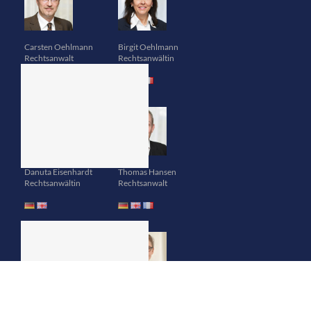
Carsten Oehlmann
Birgit Oehlmann
Rechtsanwalt
Rechtsanwältin
Danuta Eisenhardt
Thomas Hansen
Rechtsanwältin
Rechtsanwalt
Stefanie Schramm
Ulrike Lamprecht
Rechtsanwältin
Rechtsanwältin