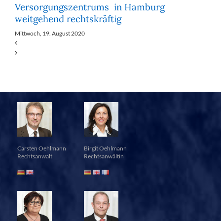
Versorgungszentrums in Hamburg
weitgehend rechtskräftig
Mittwoch, 19. August 2020
Carsten Oehlmann
Birgit Oehlmann
Rechtsanwalt
Rechtsanwältin