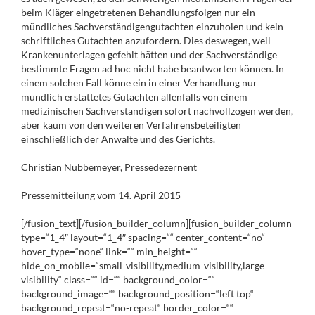
beim Kläger eingetretenen Behandlungsfolgen nur ein
mündliches Sachverständigengutachten einzuholen und kein
schriftliches Gutachten anzufordern. Dies deswegen, weil
Krankenunterlagen gefehlt hätten und der Sachverständige
bestimmte Fragen ad hoc nicht habe beantworten können. In
einem solchen Fall könne ein in einer Verhandlung nur
mündlich erstattetes Gutachten allenfalls von einem
medizinischen Sachverständigen sofort nachvollzogen werden,
aber kaum von den weiteren Verfahrensbeteiligten
einschließlich der Anwälte und des Gerichts.
Christian Nubbemeyer, Pressedezernent
Pressemitteilung vom 14. April 2015
[/fusion_text][/fusion_builder_column][fusion_builder_column
type=“1_4″ layout=“1_4″ spacing=““ center_content=“no“
hover_type=“none“ link=““ min_height=““
hide_on_mobile=“small-visibility,medium-visibility,large-
visibility“ class=““ id=““ background_color=““
background_image=““ background_position=“left top“
background_repeat=“no-repeat“ border_color=““