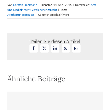
Von
Carsten Oehlmann
|
Dienstag, 14. April 2015
|
Kategorien:
Arzt-
und Medizinrecht
,
Versicherungsrecht
|
Tags:
für
Arzthaftungsprozess
|
Kommentare deaktiviert
Gebot
des
fairen
Verfahrens
gilt
Teilen Sie diesen Artikel
in
Facebook
X
LinkedIn
WhatsApp
E-
besonderem
Mail
Maße
im
Arzthaftungsprozess
Ähnliche Beiträge