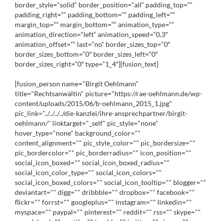
border_style=“solid“ border_position=“all“ padding_top=““
padding_right=““ padding_bottom=““ padding_left=““
margin_top=““ margin_bottom=““ animation_type=““
animation_direction=“left“ animation_speed=“0.3″
animation_offset=““ last=“no“ border_sizes_top=“0″
border_sizes_bottom=“0″ border_sizes_left=“0″
border_sizes_right=“0″ type=“1_4″][fusion_text]
[fusion_person name="Birgit Oehlmann"
title="Rechtsanwältin" picture="https://rae-oehlmann.de/wp-
content/uploads/2015/06/b-oehlmann_2015_1.jpg"
pic_link="../../../../die-kanzlei/ihre-ansprechpartner/birgit-
oehlmann/" linktarget="_self" pic_style="none"
hover_type="none" background_color=""
content_alignment="" pic_style_color="" pic_bordersize=""
pic_bordercolor="" pic_borderradius="" icon_position=""
social_icon_boxed="" social_icon_boxed_radius=""
social_icon_color_type="" social_icon_colors=""
social_icon_boxed_colors="" social_icon_tooltip="" blogger=""
deviantart="" digg="" dribbble="" dropbox="" facebook=""
flickr="" forrst="" googleplus="" instagram="" linkedin=""
myspace="" paypal="" pinterest="" reddit="" rss="" skype=""