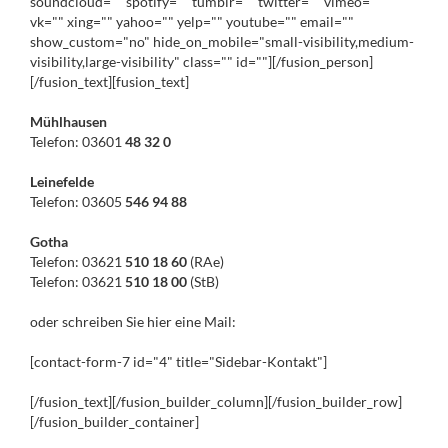
soundcloud="" spotify="" tumblr="" twitter="" vimeo=""
vk="" xing="" yahoo="" yelp="" youtube="" email=""
show_custom="no" hide_on_mobile="small-visibility,medium-
visibility,large-visibility" class="" id=""][/fusion_person]
[/fusion_text][fusion_text]
Mühlhausen
Telefon: 03601
48 32 0
Leinefelde
Telefon: 03605
546 94 88
Gotha
Telefon: 03621
510 18 60
(RAe)
Telefon: 03621
510 18 00
(StB)
oder schreiben Sie hier eine Mail:
[contact-form-7 id="4" title="Sidebar-Kontakt"]
[/fusion_text][/fusion_builder_column][/fusion_builder_row]
[/fusion_builder_container]