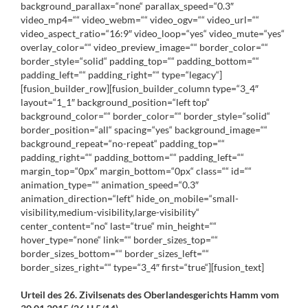
background_parallax=“none“ parallax_speed=“0.3″
video_mp4=““ video_webm=““ video_ogv=““ video_url=““
video_aspect_ratio=“16:9″ video_loop=“yes“ video_mute=“yes“
overlay_color=““ video_preview_image=““ border_color=““
border_style=“solid“ padding_top=““ padding_bottom=““
padding_left=““ padding_right=““ type=“legacy“]
[fusion_builder_row][fusion_builder_column type=“3_4″
layout=“1_1″ background_position=“left top“
background_color=““ border_color=““ border_style=“solid“
border_position=“all“ spacing=“yes“ background_image=““
background_repeat=“no-repeat“ padding_top=““
padding_right=““ padding_bottom=““ padding_left=““
margin_top=“0px“ margin_bottom=“0px“ class=““ id=““
animation_type=““ animation_speed=“0.3″
animation_direction=“left“ hide_on_mobile=“small-
visibility,medium-visibility,large-visibility“
center_content=“no“ last=“true“ min_height=““
hover_type=“none“ link=““ border_sizes_top=““
border_sizes_bottom=““ border_sizes_left=““
border_sizes_right=““ type=“3_4″ first=“true“][fusion_text]
Urteil des 26. Zivilsenats des Oberlandesgerichts Hamm vom