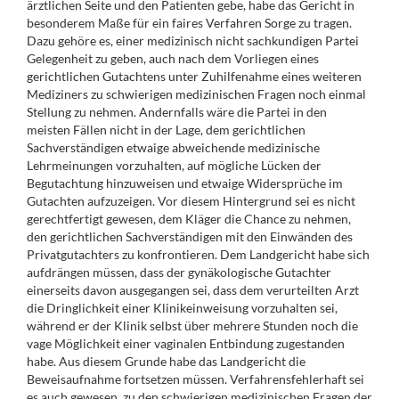
ärztlichen Seite und den Patienten gebe, habe das Gericht in
besonderem Maße für ein faires Verfahren Sorge zu tragen.
Dazu gehöre es, einer medizinisch nicht sachkundigen Partei
Gelegenheit zu geben, auch nach dem Vorliegen eines
gerichtlichen Gutachtens unter Zuhilfenahme eines weiteren
Mediziners zu schwierigen medizinischen Fragen noch einmal
Stellung zu nehmen. Andernfalls wäre die Partei in den
meisten Fällen nicht in der Lage, dem gerichtlichen
Sachverständigen etwaige abweichende medizinische
Lehrmeinungen vorzuhalten, auf mögliche Lücken der
Begutachtung hinzuweisen und etwaige Widersprüche im
Gutachten aufzuzeigen. Vor diesem Hintergrund sei es nicht
gerechtfertigt gewesen, dem Kläger die Chance zu nehmen,
den gerichtlichen Sachverständigen mit den Einwänden des
Privatgutachters zu konfrontieren. Dem Landgericht habe sich
aufdrängen müssen, dass der gynäkologische Gutachter
einerseits davon ausgegangen sei, dass dem verurteilten Arzt
die Dringlichkeit einer Klinikeinweisung vorzuhalten sei,
während er der Klinik selbst über mehrere Stunden noch die
vage Möglichkeit einer vaginalen Entbindung zugestanden
habe. Aus diesem Grunde habe das Landgericht die
Beweisaufnahme fortsetzen müssen. Verfahrensfehlerhaft sei
es auch gewesen, zu den schwierigen medizinischen Fragen der