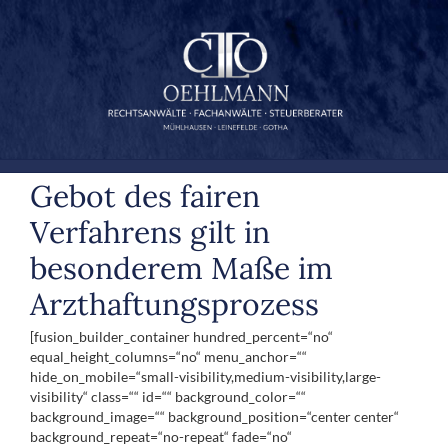
Zum
Inhalt
springen
Gebot des fairen
Verfahrens gilt in
besonderem Maße im
Arzthaftungsprozess
[fusion_builder_container hundred_percent=“no“
equal_height_columns=“no“ menu_anchor=““
hide_on_mobile=“small-visibility,medium-visibility,large-
visibility“ class=““ id=““ background_color=““
background_image=““ background_position=“center center“
background_repeat=“no-repeat“ fade=“no“