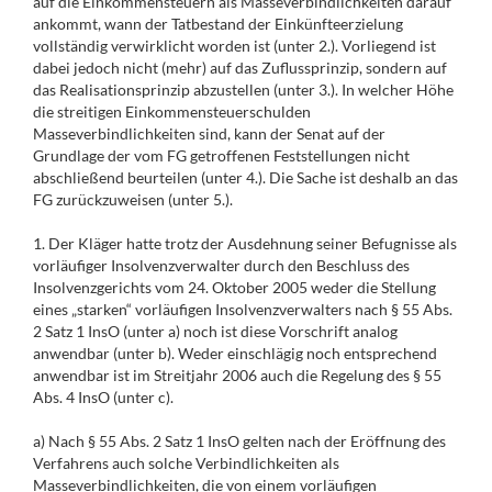
auf die Einkommensteuern als Masseverbindlichkeiten darauf
ankommt, wann der Tatbestand der Einkünfteerzielung
vollständig verwirklicht worden ist (unter 2.). Vorliegend ist
dabei jedoch nicht (mehr) auf das Zuflussprinzip, sondern auf
das Realisationsprinzip abzustellen (unter 3.). In welcher Höhe
die streitigen Einkommensteuerschulden
Masseverbindlichkeiten sind, kann der Senat auf der
Grundlage der vom FG getroffenen Feststellungen nicht
abschließend beurteilen (unter 4.). Die Sache ist deshalb an das
FG zurückzuweisen (unter 5.).
1. Der Kläger hatte trotz der Ausdehnung seiner Befugnisse als
vorläufiger Insolvenzverwalter durch den Beschluss des
Insolvenzgerichts vom 24. Oktober 2005 weder die Stellung
eines „starken“ vorläufigen Insolvenzverwalters nach § 55 Abs.
2 Satz 1 InsO (unter a) noch ist diese Vorschrift analog
anwendbar (unter b). Weder einschlägig noch entsprechend
anwendbar ist im Streitjahr 2006 auch die Regelung des § 55
Abs. 4 InsO (unter c).
a) Nach § 55 Abs. 2 Satz 1 InsO gelten nach der Eröffnung des
Verfahrens auch solche Verbindlichkeiten als
Masseverbindlichkeiten, die von einem vorläufigen