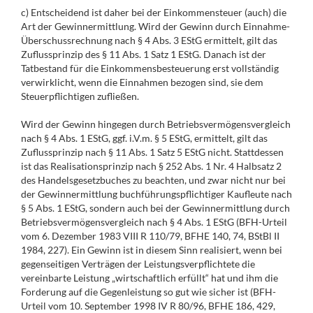
c) Entscheidend ist daher bei der Einkommensteuer (auch) die
Art der Gewinnermittlung. Wird der Gewinn durch Einnahme-
Überschussrechnung nach § 4 Abs. 3 EStG ermittelt, gilt das
Zuflussprinzip des § 11 Abs. 1 Satz 1 EStG. Danach ist der
Tatbestand für die Einkommensbesteuerung erst vollständig
verwirklicht, wenn die Einnahmen bezogen sind, sie dem
Steuerpflichtigen zufließen.
Wird der Gewinn hingegen durch Betriebsvermögensvergleich
nach § 4 Abs. 1 EStG, ggf. i.V.m. § 5 EStG, ermittelt, gilt das
Zuflussprinzip nach § 11 Abs. 1 Satz 5 EStG nicht. Stattdessen
ist das Realisationsprinzip nach § 252 Abs. 1 Nr. 4 Halbsatz 2
des Handelsgesetzbuches zu beachten, und zwar nicht nur bei
der Gewinnermittlung buchführungspflichtiger Kaufleute nach
§ 5 Abs. 1 EStG, sondern auch bei der Gewinnermittlung durch
Betriebsvermögensvergleich nach § 4 Abs. 1 EStG (BFH-Urteil
vom 6. Dezember 1983 VIII R 110/79, BFHE 140, 74, BStBl II
1984, 227). Ein Gewinn ist in diesem Sinn realisiert, wenn bei
gegenseitigen Verträgen der Leistungsverpflichtete die
vereinbarte Leistung „wirtschaftlich erfüllt“ hat und ihm die
Forderung auf die Gegenleistung so gut wie sicher ist (BFH-
Urteil vom 10. September 1998 IV R 80/96, BFHE 186, 429,