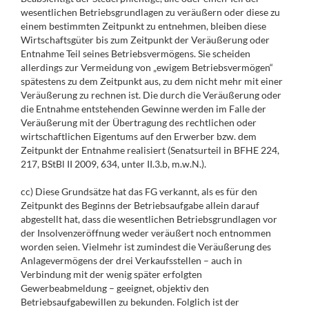
wesentlichen Betriebsgrundlagen zu veräußern oder diese zu
einem bestimmten Zeitpunkt zu entnehmen, bleiben diese
Wirtschaftsgüter bis zum Zeitpunkt der Veräußerung oder
Entnahme Teil seines Betriebsvermögens. Sie scheiden
allerdings zur Vermeidung von „ewigem Betriebsvermögen“
spätestens zu dem Zeitpunkt aus, zu dem nicht mehr mit einer
Veräußerung zu rechnen ist. Die durch die Veräußerung oder
die Entnahme entstehenden Gewinne werden im Falle der
Veräußerung mit der Übertragung des rechtlichen oder
wirtschaftlichen Eigentums auf den Erwerber bzw. dem
Zeitpunkt der Entnahme realisiert (Senatsurteil in BFHE 224,
217, BStBl II 2009, 634, unter II.3.b, m.w.N.).
cc) Diese Grundsätze hat das FG verkannt, als es für den
Zeitpunkt des Beginns der Betriebsaufgabe allein darauf
abgestellt hat, dass die wesentlichen Betriebsgrundlagen vor
der Insolvenzeröffnung weder veräußert noch entnommen
worden seien. Vielmehr ist zumindest die Veräußerung des
Anlagevermögens der drei Verkaufsstellen – auch in
Verbindung mit der wenig später erfolgten
Gewerbeabmeldung – geeignet, objektiv den
Betriebsaufgabewillen zu bekunden. Folglich ist der