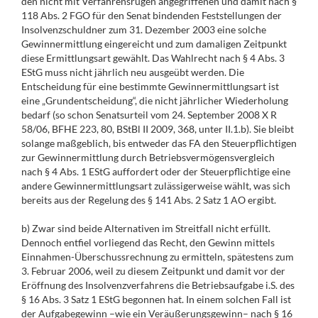
den nicht mit Verfahrensrügen angegriffenen und damit nach §
118 Abs. 2 FGO für den Senat bindenden Feststellungen der
Insolvenzschuldner zum 31. Dezember 2003 eine solche
Gewinnermittlung eingereicht und zum damaligen Zeitpunkt
diese Ermittlungsart gewählt. Das Wahlrecht nach § 4 Abs. 3
EStG muss nicht jährlich neu ausgeübt werden. Die
Entscheidung für eine bestimmte Gewinnermittlungsart ist
eine „Grundentscheidung“, die nicht jährlicher Wiederholung
bedarf (so schon Senatsurteil vom 24. September 2008 X R
58/06, BFHE 223, 80, BStBl II 2009, 368, unter II.1.b). Sie bleibt
solange maßgeblich, bis entweder das FA den Steuerpflichtigen
zur Gewinnermittlung durch Betriebsvermögensvergleich
nach § 4 Abs. 1 EStG auffordert oder der Steuerpflichtige eine
andere Gewinnermittlungsart zulässigerweise wählt, was sich
bereits aus der Regelung des § 141 Abs. 2 Satz 1 AO ergibt.
b) Zwar sind beide Alternativen im Streitfall nicht erfüllt.
Dennoch entfiel vorliegend das Recht, den Gewinn mittels
Einnahmen-Überschussrechnung zu ermitteln, spätestens zum
3. Februar 2006, weil zu diesem Zeitpunkt und damit vor der
Eröffnung des Insolvenzverfahrens die Betriebsaufgabe i.S. des
§ 16 Abs. 3 Satz 1 EStG begonnen hat. In einem solchen Fall ist
der Aufgabegewinn –wie ein Veräußerungsgewinn– nach § 16