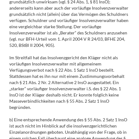
grundsätzlich unwirksam (vgl. § 24 Abs. 1, § 81 InsO);
andererseits kann aber auch der vorläufige Insolvenzverwalter
grundsätzlich nicht (allein) über das Vermögen des Schuldners
verfügen. Schuldner und vorläufiger Insolvenzverwalter haben
eine vergleichbar starke Stellung. Der vorläufige
Insolvenzverwalter ist als „Berater“ des Schuldners anzusehen
(vgl. nur BFH-Urteil vom 1. April 2004 V R 24/03, BFHE 204,
520, BStBl II 2004, 905).
Im Streitfall hat das Insolvenzgericht den Kläger nicht als
vorläufigen Insolvenzverwalter mit allgemeinem
Verfügungsverbot nach § 22 Abs. 1 Satz 1 InsO bestellt.
Stattdessen hat es ihn nur mit einem Zustimmungsvorbehalt
nach § 21 Abs. 2 Nr. 2 Alternative 2 InsO ausgestattet. Ein
„starker“ vorläufiger Insolvenzverwalter i.S. des § 22 Abs. 1
InsO ist der Kläger deshalb nicht. Er konnte folglich keine
Masseverbindlichkeiten nach § 55 Abs. 2 Satz 1 InsO
begründen.
b) Eine entsprechende Anwendung des § 55 Abs. 2 Satz 1 InsO
ist auch nicht im Hinblick auf die insolvenzgerichtlichen
Einzelanordnungen geboten. Unabhängig von der Frage, ob in
einem solchen Fall überhaupt eine analoge Anwendung des §