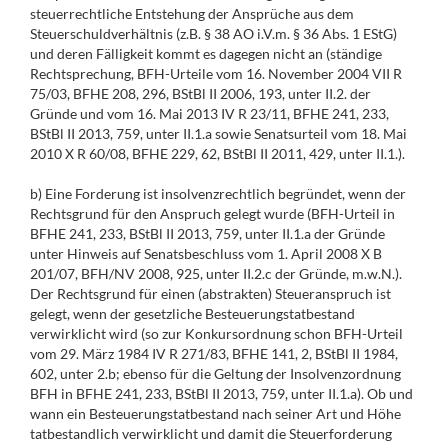
steuerrechtliche Entstehung der Ansprüche aus dem
Steuerschuldverhältnis (z.B. § 38 AO i.V.m. § 36 Abs. 1 EStG)
und deren Fälligkeit kommt es dagegen nicht an (ständige
Rechtsprechung, BFH-Urteile vom 16. November 2004 VII R
75/03, BFHE 208, 296, BStBl II 2006, 193, unter II.2. der
Gründe und vom 16. Mai 2013 IV R 23/11, BFHE 241, 233,
BStBl II 2013, 759, unter II.1.a sowie Senatsurteil vom 18. Mai
2010 X R 60/08, BFHE 229, 62, BStBl II 2011, 429, unter II.1.).
b) Eine Forderung ist insolvenzrechtlich begründet, wenn der
Rechtsgrund für den Anspruch gelegt wurde (BFH-Urteil in
BFHE 241, 233, BStBl II 2013, 759, unter II.1.a der Gründe
unter Hinweis auf Senatsbeschluss vom 1. April 2008 X B
201/07, BFH/NV 2008, 925, unter II.2.c der Gründe, m.w.N.).
Der Rechtsgrund für einen (abstrakten) Steueranspruch ist
gelegt, wenn der gesetzliche Besteuerungstatbestand
verwirklicht wird (so zur Konkursordnung schon BFH-Urteil
vom 29. März 1984 IV R 271/83, BFHE 141, 2, BStBl II 1984,
602, unter 2.b; ebenso für die Geltung der Insolvenzordnung
BFH in BFHE 241, 233, BStBl II 2013, 759, unter II.1.a). Ob und
wann ein Besteuerungstatbestand nach seiner Art und Höhe
tatbestandlich verwirklicht und damit die Steuerforderung