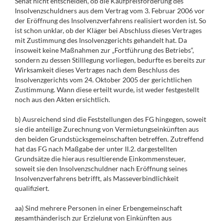
Senat nicht entscheiden, ob die Kaufpreisforderung des
Insolvenzschuldners aus dem Vertrag vom 3. Februar 2006 vor
der Eröffnung des Insolvenzverfahrens realisiert worden ist. So
ist schon unklar, ob der Kläger bei Abschluss dieses Vertrages
mit Zustimmung des Insolvenzgerichts gehandelt hat. Da
insoweit keine Maßnahmen zur „Fortführung des Betriebs“,
sondern zu dessen Stilllegung vorliegen, bedurfte es bereits zur
Wirksamkeit dieses Vertrages nach dem Beschluss des
Insolvenzgerichts vom 24. Oktober 2005 der gerichtlichen
Zustimmung. Wann diese erteilt wurde, ist weder festgestellt
noch aus den Akten ersichtlich.
b) Ausreichend sind die Feststellungen des FG hingegen, soweit
sie die anteilige Zurechnung von Vermietungseinkünften aus
den beiden Grundstücksgemeinschaften betreffen. Zutreffend
hat das FG nach Maßgabe der unter II.2. dargestellten
Grundsätze die hieraus resultierende Einkommensteuer,
soweit sie den Insolvenzschuldner nach Eröffnung seines
Insolvenzverfahrens betrifft, als Masseverbindlichkeit
qualifiziert.
aa) Sind mehrere Personen in einer Erbengemeinschaft
gesamthänderisch zur Erzielung von Einkünften aus