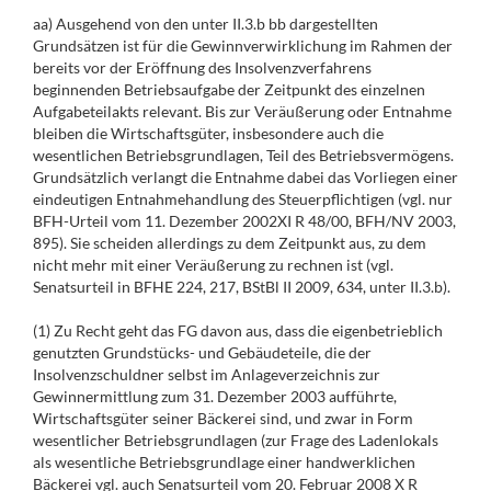
aa) Ausgehend von den unter II.3.b bb dargestellten
Grundsätzen ist für die Gewinnverwirklichung im Rahmen der
bereits vor der Eröffnung des Insolvenzverfahrens
beginnenden Betriebsaufgabe der Zeitpunkt des einzelnen
Aufgabeteilakts relevant. Bis zur Veräußerung oder Entnahme
bleiben die Wirtschaftsgüter, insbesondere auch die
wesentlichen Betriebsgrundlagen, Teil des Betriebsvermögens.
Grundsätzlich verlangt die Entnahme dabei das Vorliegen einer
eindeutigen Entnahmehandlung des Steuerpflichtigen (vgl. nur
BFH-Urteil vom 11. Dezember 2002XI R 48/00, BFH/NV 2003,
895). Sie scheiden allerdings zu dem Zeitpunkt aus, zu dem
nicht mehr mit einer Veräußerung zu rechnen ist (vgl.
Senatsurteil in BFHE 224, 217, BStBl II 2009, 634, unter II.3.b).
(1) Zu Recht geht das FG davon aus, dass die eigenbetrieblich
genutzten Grundstücks- und Gebäudeteile, die der
Insolvenzschuldner selbst im Anlageverzeichnis zur
Gewinnermittlung zum 31. Dezember 2003 aufführte,
Wirtschaftsgüter seiner Bäckerei sind, und zwar in Form
wesentlicher Betriebsgrundlagen (zur Frage des Ladenlokals
als wesentliche Betriebsgrundlage einer handwerklichen
Bäckerei vgl. auch Senatsurteil vom 20. Februar 2008 X R