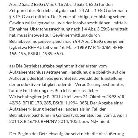
Abs. 2 Satz 2 EStG i.V.m. § 16 Abs. 3 Satz 1 EStG für den
Zeitpunkt der Betriebsaufgabe nach § 4 Abs. 1 EStG oder nach
§ 5 EStG zu ermitteln. Der Steuerpflichtige, der bislang seinen
Gewinn zulässigerweise –wie der Insolvenzschuldner– mittels
Einnahme-Überschussrechnung nach § 4 Abs. 3 EStG ermittelt
hat, muss insoweit zur Gewinnermittlung durch
Betriebsvermögensvergleich nach § 4 Abs. 1 EStG übergehen
(vgl. etwa BFH-Urteil vom 16. März 1989 IV R 153/86, BFHE
156, 195, BStBl II 1989, 557).
aa) Die Betriebsaufgabe beginnt mit der ersten vom
Aufgabeentschluss getragenen Handlung, die objektiv auf die
Auflösung des Betriebs gerichtet ist, wie z.B. der Einstellung
der produktiven Tätigkeit oder der Veräußerung bestimmter,
für die Fortführung des Betriebs unerlässlicher
Wirtschaftsgüter (z.B. BFH-Urteil vom 21. Oktober 1993IV R
42/93, BFHE 173, 285, BStBl II 1994, 385). Der Abgabe einer
Aufgabeerklärung bedarf es –anders als im Fall der
Betriebsverpachtung im Ganzen (vgl. Senatsurteil vom 3. April
2014 X R 16/10, BFH/NV 2014, 1038, m.w.N.)– nicht.
Der Beginn der Betriebsaufgabe setzt nicht die Veräußerung