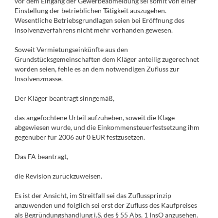
vor dem Eingang der Gewerbeabmeldung sei somit von einer
Einstellung der betrieblichen Tätigkeit auszugehen.
Wesentliche Betriebsgrundlagen seien bei Eröffnung des
Insolvenzverfahrens nicht mehr vorhanden gewesen.
Soweit Vermietungseinkünfte aus den
Grundstücksgemeinschaften dem Kläger anteilig zugerechnet
worden seien, fehle es an dem notwendigen Zufluss zur
Insolvenzmasse.
Der Kläger beantragt sinngemäß,
das angefochtene Urteil aufzuheben, soweit die Klage
abgewiesen wurde, und die Einkommensteuerfestsetzung ihm
gegenüber für 2006 auf 0 EUR festzusetzen.
Das FA beantragt,
die Revision zurückzuweisen.
Es ist der Ansicht, im Streitfall sei das Zuflussprinzip
anzuwenden und folglich sei erst der Zufluss des Kaufpreises
als Begründungshandlung i.S. des § 55 Abs. 1 InsO anzusehen.