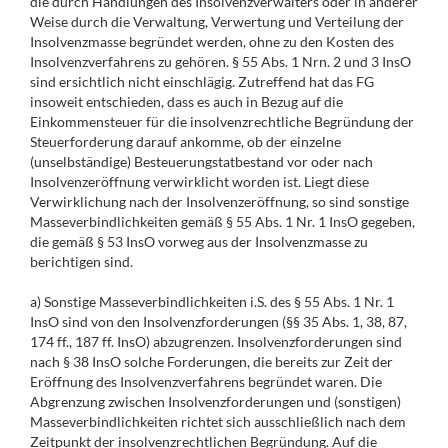
die durch Handlungen des Insolvenzverwalters oder in anderer
Weise durch die Verwaltung, Verwertung und Verteilung der
Insolvenzmasse begründet werden, ohne zu den Kosten des
Insolvenzverfahrens zu gehören. § 55 Abs. 1 Nrn. 2 und 3 InsO
sind ersichtlich nicht einschlägig. Zutreffend hat das FG
insoweit entschieden, dass es auch in Bezug auf die
Einkommensteuer für die insolvenzrechtliche Begründung der
Steuerforderung darauf ankomme, ob der einzelne
(unselbständige) Besteuerungstatbestand vor oder nach
Insolvenzeröffnung verwirklicht worden ist. Liegt diese
Verwirklichung nach der Insolvenzeröffnung, so sind sonstige
Masseverbindlichkeiten gemäß § 55 Abs. 1 Nr. 1 InsO gegeben,
die gemäß § 53 InsO vorweg aus der Insolvenzmasse zu
berichtigen sind.
a) Sonstige Masseverbindlichkeiten i.S. des § 55 Abs. 1 Nr. 1
InsO sind von den Insolvenzforderungen (§§ 35 Abs. 1, 38, 87,
174 ff., 187 ff. InsO) abzugrenzen. Insolvenzforderungen sind
nach § 38 InsO solche Forderungen, die bereits zur Zeit der
Eröffnung des Insolvenzverfahrens begründet waren. Die
Abgrenzung zwischen Insolvenzforderungen und (sonstigen)
Masseverbindlichkeiten richtet sich ausschließlich nach dem
Zeitpunkt der insolvenzrechtlichen Begründung. Auf die