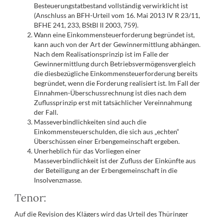
Besteuerungstatbestand vollständig verwirklicht ist
(Anschluss an BFH-Urteil vom 16. Mai 2013 IV R 23/11,
BFHE 241, 233, BStBl II 2003, 759).
Wann eine Einkommensteuerforderung begründet ist,
kann auch von der Art der Gewinnermittlung abhängen.
Nach dem Realisationsprinzip ist im Falle der
Gewinnermittlung durch Betriebsvermögensvergleich
die diesbezügliche Einkommensteuerforderung bereits
begründet, wenn die Forderung realisiert ist. Im Fall der
Einnahmen-Überschussrechnung ist dies nach dem
Zuflussprinzip erst mit tatsächlicher Vereinnahmung
der Fall.
Masseverbindlichkeiten sind auch die
Einkommensteuerschulden, die sich aus „echten“
Überschüssen einer Erbengemeinschaft ergeben.
Unerheblich für das Vorliegen einer
Masseverbindlichkeit ist der Zufluss der Einkünfte aus
der Beteiligung an der Erbengemeinschaft in die
Insolvenzmasse.
Tenor:
Auf die Revision des Klägers wird das Urteil des Thüringer