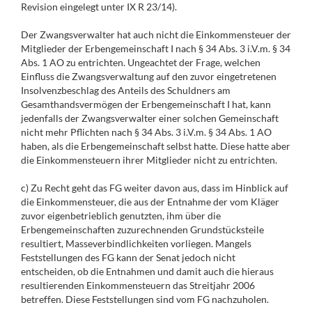
Revision eingelegt unter IX R 23/14).
Der Zwangsverwalter hat auch nicht die Einkommensteuer der
Mitglieder der Erbengemeinschaft I nach § 34 Abs. 3 i.V.m. § 34
Abs. 1 AO zu entrichten. Ungeachtet der Frage, welchen
Einfluss die Zwangsverwaltung auf den zuvor eingetretenen
Insolvenzbeschlag des Anteils des Schuldners am
Gesamthandsvermögen der Erbengemeinschaft I hat, kann
jedenfalls der Zwangsverwalter einer solchen Gemeinschaft
nicht mehr Pflichten nach § 34 Abs. 3 i.V.m. § 34 Abs. 1 AO
haben, als die Erbengemeinschaft selbst hatte. Diese hatte aber
die Einkommensteuern ihrer Mitglieder nicht zu entrichten.
c) Zu Recht geht das FG weiter davon aus, dass im Hinblick auf
die Einkommensteuer, die aus der Entnahme der vom Kläger
zuvor eigenbetrieblich genutzten, ihm über die
Erbengemeinschaften zuzurechnenden Grundstücksteile
resultiert, Masseverbindlichkeiten vorliegen. Mangels
Feststellungen des FG kann der Senat jedoch nicht
entscheiden, ob die Entnahmen und damit auch die hieraus
resultierenden Einkommensteuern das Streitjahr 2006
betreffen. Diese Feststellungen sind vom FG nachzuholen.