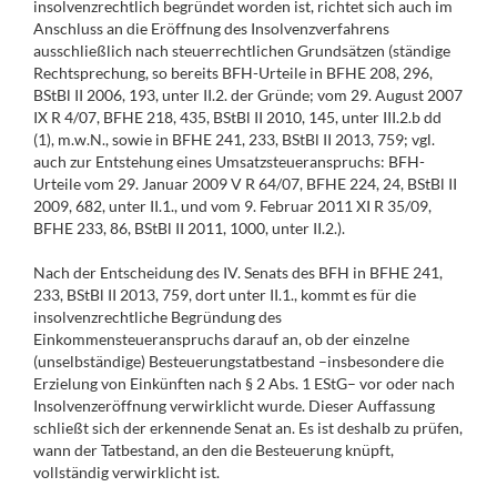
insolvenzrechtlich begründet worden ist, richtet sich auch im
Anschluss an die Eröffnung des Insolvenzverfahrens
ausschließlich nach steuerrechtlichen Grundsätzen (ständige
Rechtsprechung, so bereits BFH-Urteile in BFHE 208, 296,
BStBl II 2006, 193, unter II.2. der Gründe; vom 29. August 2007
IX R 4/07, BFHE 218, 435, BStBl II 2010, 145, unter III.2.b dd
(1), m.w.N., sowie in BFHE 241, 233, BStBl II 2013, 759; vgl.
auch zur Entstehung eines Umsatzsteueranspruchs: BFH-
Urteile vom 29. Januar 2009 V R 64/07, BFHE 224, 24, BStBl II
2009, 682, unter II.1., und vom 9. Februar 2011 XI R 35/09,
BFHE 233, 86, BStBl II 2011, 1000, unter II.2.).
Nach der Entscheidung des IV. Senats des BFH in BFHE 241,
233, BStBl II 2013, 759, dort unter II.1., kommt es für die
insolvenzrechtliche Begründung des
Einkommensteueranspruchs darauf an, ob der einzelne
(unselbständige) Besteuerungstatbestand –insbesondere die
Erzielung von Einkünften nach § 2 Abs. 1 EStG– vor oder nach
Insolvenzeröffnung verwirklicht wurde. Dieser Auffassung
schließt sich der erkennende Senat an. Es ist deshalb zu prüfen,
wann der Tatbestand, an den die Besteuerung knüpft,
vollständig verwirklicht ist.