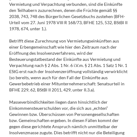
Vermietung und Verpachtung verbunden, sind die Einkünfte
den Teilhabern zuzurechnen, denen die Früchte gemäß §§
2038, 743, 748 des Bürgerlichen Gesetzbuchs zustehen (BFH-
Urteil vom 27. Juni 1978 VIII R 168/73, BFHE 125, 532, BStBl II
1978, 674, unter 1.).
Betrifft diese Zurechnung von Vermietungseinkünften aus
einer Erbengemeinschaft wie hier den Zeitraum nach der
Eröffnung des Insolvenzverfahrens, wird der
Besteuerungstatbestand der Einkünfte aus Vermietung und
Verpachtung nach § 2 Abs. 1 Nr. 6 i.V.m. § 21 Abs. 1 Satz 1 Nr. 1
EStG erst nach der Insolvenzeröffnung vollständig verwirklicht
(so bereits, wenn auch für den Fall der Einkünfte aus
Gewerbebetrieb einer Mitunternehmerschaft: Senatsurteil in
BFHE 229, 62, BStBl II 2011, 429, unter II.3.a).
Masseverbindlichkeiten liegen dann hinsichtlich der
Einkommensteuerschulden vor, die sich aus „echten“
Gewinnen bzw. Überschüssen von Personengesellschaften
bzw. Gemeinschaften ergeben. In diesen Fällen kommt der
gegen diese gerichtete Anspruch nämlich unmittelbar der
Insolvenzmasse zugute. Dies betrifft nicht nur die Beteiligung