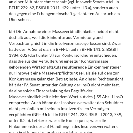
an einer Mitunternehmerschaft (vgl. insoweit Senatsurteil in
BFHE 229, 62, BStBl II 2011, 429, unter II.3.a), sondern auch
den gegen eine Erbengemeinschaft gerichteten Anspruch am
Überschuss.
bb) Die Annahme einer Masseverbindlichkeit scheidet nicht
deshalb aus, weil die Einkünfte aus Vermietung und
Verpachtung nicht in die Insolvenzmasse geflossen sind. Zwar
hatte der IV. Senat u.a. im BFH-Urteil in BFHE 141, 2, BStBl II
1984, 602 (dort unter 3.) zur Konkursordnung entschieden,
dass die aus der Veräußerung eines zur Konkursmasse
gehörenden Wirtschaftsguts resultierende Einkommensteuer
nur insoweit eine Masseverpflichtung sei, als sie auf dem zur
Konkursmasse gelangten Betrag laste. An dieser Rechtsansicht
hält der IV. Senat unter der Geltung der InsO nicht mehr fest,
da eine solche Einschränkung des Begriffs der
Masseverbindlichkeit nicht dem Wortlaut des § 55 Abs. 1 InsO
entspreche. Auch könne der Insolvenzverwalter den Schuldner
nicht persönlich mit seinem insolvenzfreien Vermögen
verpflichten (BFH-Urteil in BFHE 241, 233, BStBl II 2013, 759,
unter II.2.b). Letzteres wäre die Konsequenz, wäre die
Einkommensteuer auf Handlungen des Insolvenzverwalters
nach Eröffnung des Insolvenzverfahrens keine