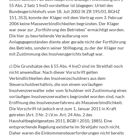
55 Abs. 2 Satz 1 InsO vorstellbar ist (dagegen: Urteil des
Bundesgerichtshofs vom 18. Juli 2002 IX ZR 195/01, BGHZ
151, 353), konnte der Kläger mit dem Vertrag vom 3. Februar
2006 keine Masseverbindlichkeiten begründen. Der Kläger
war zwar zur „Fortführung des Betriebes“ ermächtigt worden.
Die hier zu beurteilende Veräußerung von
Anlagegegenständen diente aber gerade nicht der Fortführung
des Betriebs, sondern seiner Stilllegung, zu der der Kläger nur
mit Zustimmung des Insolvenzgerichts befugt war.
c) Die Grundsätze des § 55 Abs. 4 InsO sind im Streitfall noch
nicht anwendbar. Nach dieser Vorschrift gelten
Verbindlichkeiten des Insolvenzschuldners aus dem
Steuerschuldverhältnis, die von einem vorläufigen
Insolvenzverwalter oder vom Schuldner mit Zustimmung eines
vorläufigen Insolvenzverwalters begründet worden sind, nach
Eröffnung des Insolvenzverfahrens als Masseverbindlichkeit.
Die Vorschrift ist jedoch erst zum 1. Januar 2011 in Kraft
getreten (Art. 3 Nr. 2 i.V.m. Art. 24 Abs. 2 des
Haushaltbegleitgesetzes 2011, BGBl I 2010, 1885). Eine
entsprechende Regelung existierte im Streitjahr noch nicht.
Daher waren die Einkommensteuerforderungen nicht bereits