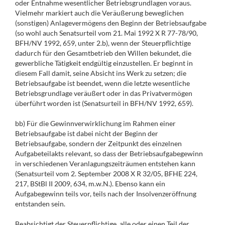
oder Entnahme wesentlicher Betriebsgrundlagen voraus.
Vielmehr markiert auch die Veräußerung beweglichen
(sonstigen) Anlagevermögens den Beginn der Betriebsaufgabe
(so wohl auch Senatsurteil vom 21. Mai 1992 X R 77-78/90,
BFH/NV 1992, 659, unter 2.b), wenn der Steuerpflichtige
dadurch für den Gesamtbetrieb den Willen bekundet, die
gewerbliche Tätigkeit endgültig einzustellen. Er beginnt in
diesem Fall damit, seine Absicht ins Werk zu setzen; die
Betriebsaufgabe ist beendet, wenn die letzte wesentliche
Betriebsgrundlage veräußert oder in das Privatvermögen
überführt worden ist (Senatsurteil in BFH/NV 1992, 659).
bb) Für die Gewinnverwirklichung im Rahmen einer
Betriebsaufgabe ist dabei nicht der Beginn der
Betriebsaufgabe, sondern der Zeitpunkt des einzelnen
Aufgabeteilakts relevant, so dass der Betriebsaufgabegewinn
in verschiedenen Veranlagungszeiträumen entstehen kann
(Senatsurteil vom 2. September 2008 X R 32/05, BFHE 224,
217, BStBl II 2009, 634, m.w.N.). Ebenso kann ein
Aufgabegewinn teils vor, teils nach der Insolvenzeröffnung
entstanden sein.
Beabsichtigt der Steuerpflichtige, alle oder einen Teil der