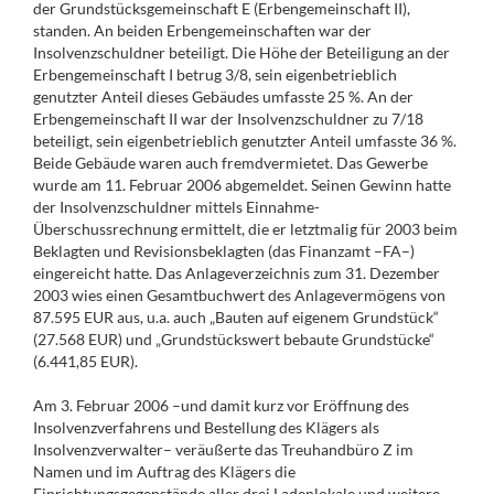
der Grundstücksgemeinschaft E (Erbengemeinschaft II),
standen. An beiden Erbengemeinschaften war der
Insolvenzschuldner beteiligt. Die Höhe der Beteiligung an der
Erbengemeinschaft I betrug 3/8, sein eigenbetrieblich
genutzter Anteil dieses Gebäudes umfasste 25 %. An der
Erbengemeinschaft II war der Insolvenzschuldner zu 7/18
beteiligt, sein eigenbetrieblich genutzter Anteil umfasste 36 %.
Beide Gebäude waren auch fremdvermietet. Das Gewerbe
wurde am 11. Februar 2006 abgemeldet. Seinen Gewinn hatte
der Insolvenzschuldner mittels Einnahme-
Überschussrechnung ermittelt, die er letztmalig für 2003 beim
Beklagten und Revisionsbeklagten (das Finanzamt –FA–)
eingereicht hatte. Das Anlageverzeichnis zum 31. Dezember
2003 wies einen Gesamtbuchwert des Anlagevermögens von
87.595 EUR aus, u.a. auch „Bauten auf eigenem Grundstück“
(27.568 EUR) und „Grundstückswert bebaute Grundstücke“
(6.441,85 EUR).
Am 3. Februar 2006 –und damit kurz vor Eröffnung des
Insolvenzverfahrens und Bestellung des Klägers als
Insolvenzverwalter– veräußerte das Treuhandbüro Z im
Namen und im Auftrag des Klägers die
Einrichtungsgegenstände aller drei Ladenlokale und weitere