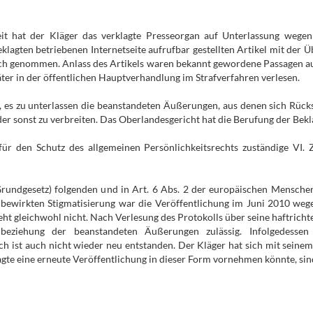
it hat der Kläger das verklagte Presseorgan auf Unterlassung wegen
agten betriebenen Internetseite aufrufbar gestellten Artikel mit der Üb
ch genommen. Anlass des Artikels waren bekannt gewordene Passagen aus 
r in der öffentlichen Hauptverhandlung im Strafverfahren verlesen.
, es zu unterlassen die beanstandeten Äußerungen, aus denen sich Rück
der sonst zu verbreiten. Das Oberlandesgericht hat die Berufung der Bek
ür den Schutz des allgemeinen Persönlichkeitsrechts zuständige VI. Z
 Grundgesetz) folgenden und in Art. 6 Abs. 2 der europäischen Mensc
bewirkten Stigmatisierung war die Veröffentlichung im Juni 2010 wege
eht gleichwohl nicht. Nach Verlesung des Protokolls über seine haftric
nbeziehung der beanstandeten Äußerungen zulässig. Infolgedessen
 ist auch nicht wieder neu entstanden. Der Kläger hat sich mit seinem
gte eine erneute Veröffentlichung in dieser Form vornehmen könnte, sind