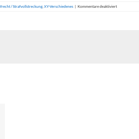
für
afrecht / Strafvollstreckung
,
XY-Verschiedenes
|
Kommentare deaktiviert
Zulässigkeit
einer
Berichterstat
über
ein
laufendes
Strafverfahre