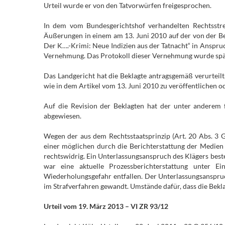
Urteil wurde er von den Tatvorwürfen freigesprochen.
In dem vom Bundesgerichtshof verhandelten Rechtsstre
Äußerungen in einem am 13. Juni 2010 auf der von der Bekl
Der K….-Krimi: Neue Indizien aus der Tatnacht“ in Anspru
Vernehmung. Das Protokoll dieser Vernehmung wurde späte
Das Landgericht hat die Beklagte antragsgemäß verurteilt
wie in dem Artikel vom 13. Juni 2010 zu veröffentlichen o
Auf die Revision der Beklagten hat der unter anderem f
abgewiesen.
Wegen der aus dem Rechtsstaatsprinzip (Art. 20 Abs. 3
einer möglichen durch die Berichterstattung der Medien 
rechtswidrig. Ein Unterlassungsanspruch des Klägers best
war eine aktuelle Prozessberichterstattung unter Ei
Wiederholungsgefahr entfallen. Der Unterlassungsanspruch
im Strafverfahren gewandt. Umstände dafür, dass die Bekla
Urteil vom 19. März 2013 – VI ZR 93/12