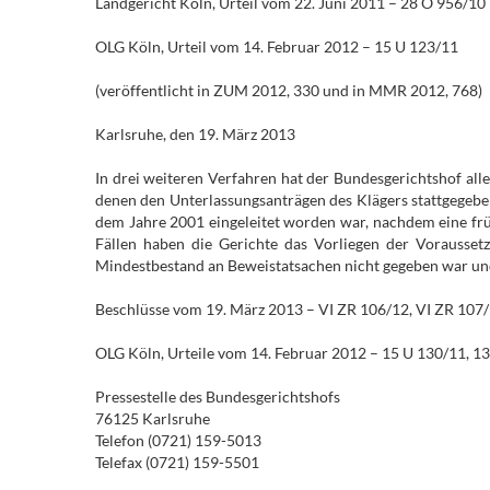
Landgericht Köln, Urteil vom 22. Juni 2011 – 28 O 956/10
OLG Köln, Urteil vom 14. Februar 2012 – 15 U 123/11
(veröffentlicht in ZUM 2012, 330 und in MMR 2012, 768)
Karlsruhe, den 19. März 2013
In drei weiteren Verfahren hat der Bundesgerichtshof al
denen den Unterlassungsanträgen des Klägers stattgegeben
dem Jahre 2001 eingeleitet worden war, nachdem eine frü
Fällen haben die Gerichte das Vorliegen der Voraussetz
Mindestbestand an Beweistatsachen nicht gegeben war un
Beschlüsse vom 19. März 2013 – VI ZR 106/12, VI ZR 107/
OLG Köln, Urteile vom 14. Februar 2012 – 15 U 130/11, 1
Pressestelle des Bundesgerichtshofs
76125 Karlsruhe
Telefon (0721) 159-5013
Telefax (0721) 159-5501