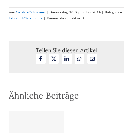
Von
Carsten Oehlmann
|
Donnerstag, 18. September 2014
|
Kategorien:
für
Erbrecht / Schenkung
|
Kommentare deaktiviert
Wechselbezüglichkeit
der
Verfügungen
Teilen Sie diesen Artikel
Facebook
X
LinkedIn
WhatsApp
E-
Mail
Ähnliche Beiträge