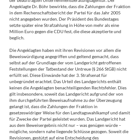
der beauftragten Unternehmensberatungsagentur. Der
Angeklagte Dr. Böhr bewirkte, dass die Zahlungen der Fraktion
in dem Rechenschaftsbericht der Partei für das Jahr 2005
nicht angegeben wurden. Der Präsident des Bundestages
setzte später eine Strafzahlung in Höhe von mehr als eine
Million Euro gegen die CDU fest, die diese akzeptierte und
beglich.
Die Angeklagten haben mit ihren Revisionen vor allem die
Beweiswürdigung angegriffen und geltend gemacht, dass
selbst auf der Grundlage der vom Landgericht getroffenen
Feststellungen der Tatbestand der Untreue (§ 266 StGB) nicht
erfüllt sei. Diese Einwände hat der 3. Strafsenat für
unbegründet erachtet. Das Urteil des Landgerichts enthält
keinen die Angeklagten benachteiligenden Rechtsfehler. Dies
gilt insbesondere, soweit das Landgericht aufgrund der von
ihm durchgeführten Beweisaufnahme zu der Überzeugung
gelangt ist, dass die Zahlungen der Fraktion in
gesetzeswidriger Weise für den Landtagswahlkampf und damit
für Zwecke der Partei geleistet wurden. Das Landgericht hat
aus dem Beweisergebnis nicht nur – was genügen würde –
mögliche, sondern nahe liegende Schlüsse gezogen. Soweit die
Revisionen, gestützt auf eine Entscheidung des