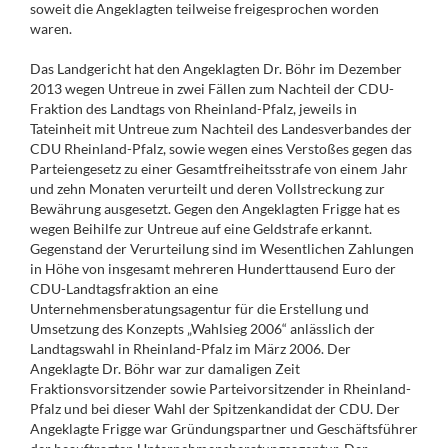
soweit die Angeklagten teilweise freigesprochen worden
waren.
Das Landgericht hat den Angeklagten Dr. Böhr im Dezember
2013 wegen Untreue in zwei Fällen zum Nachteil der CDU-
Fraktion des Landtags von Rheinland-Pfalz, jeweils in
Tateinheit mit Untreue zum Nachteil des Landesverbandes der
CDU Rheinland-Pfalz, sowie wegen eines Verstoßes gegen das
Parteiengesetz zu einer Gesamtfreiheitsstrafe von einem Jahr
und zehn Monaten verurteilt und deren Vollstreckung zur
Bewährung ausgesetzt. Gegen den Angeklagten Frigge hat es
wegen Beihilfe zur Untreue auf eine Geldstrafe erkannt.
Gegenstand der Verurteilung sind im Wesentlichen Zahlungen
in Höhe von insgesamt mehreren Hunderttausend Euro der
CDU-Landtagsfraktion an eine
Unternehmensberatungsagentur für die Erstellung und
Umsetzung des Konzepts „Wahlsieg 2006“ anlässlich der
Landtagswahl in Rheinland-Pfalz im März 2006. Der
Angeklagte Dr. Böhr war zur damaligen Zeit
Fraktionsvorsitzender sowie Parteivorsitzender in Rheinland-
Pfalz und bei dieser Wahl der Spitzenkandidat der CDU. Der
Angeklagte Frigge war Gründungspartner und Geschäftsführer