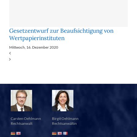
Ge­setz­ent­wurf zur Be­auf­sich­ti­gung von
Wert­pa­pier­in­sti­tu­ten
Mittwoch, 16. Dezember 2020
Carsten Oehlmann
Birgit Oehlmann
Rechtsanwalt
Rechtsanwältin