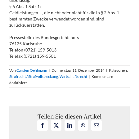
unzulässig.
§ 6 Abs. 1 Satz 1:
Geldleistungen …, die nicht oder nicht für die in § 2 Abs. 1
bestimmten Zwecke verwendet worden sind, sind
zurückzuerstatten.
Pressestelle des Bundesgerichtshofs
76125 Karlsruhe
Telefon (0721) 159-5013
Telefax (0721) 159-5501
Von
Carsten Oehlmann
|
Donnerstag, 11. Dezember 2014
|
Kategorien:
Strafrecht / Strafvollstreckung
,
Wirtschaftsrecht
|
Kommentare
für
deaktiviert
Verurteilung
wegen
gesetzeswidriger
Wahlkampffinanzierung
rechtskräftig
Teilen Sie diesen Artikel
Facebook
X
LinkedIn
WhatsApp
E-
Mail