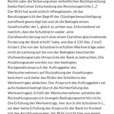
Rechts oder die Sicherung einer einheitlichen Rechtsprechung
[bedürften] einer Entscheidung des Revisionsgerichts […]“.
Der BGH hat ausdrücklich offengelassen, ob das
Berufungsgericht den Begriff der Gläubigerbenachteiligung
zutreffend gewürdigt hat und ob die Beklagte einem
Gesellschafter der L. gleich zu achten war. Entscheidend sei
nämlich, dass die Schuldnerin weder „eine
Darlehensforderung noch eine einem Darlehen gleichstehende
Forderung der Bank erfüllt“ habe, wie dies § 135 Abs. 2 InsO
fordert. Die von der Schuldnerin erfüllten Werkverträge seien
nicht als Leistung auf die von der Beklagten besicherten
(Aufwendungsersatz-)Ansprüche der Bank zu betrachten. Die
Anzahlungsavale würden nur den bedingten
Rückgewähranspruch der Auftraggeber des
Werkunternehmers auf Rückzahlung der Anzahlungen
besichern und daher das Risiko des Scheiterns des
Werkvertrages abdecken. Der Anspruch des Auftraggebers sei
aufschiebend bedingt (durch die Nichterfüllung des
Werkvertrages). Erfüllt der Werkunternehmer, entstehe der
Rückzahlungsanspruch (mangels Bedingungseintritts) nicht.
Die Erfüllung des Werkvertrags, hier durch die Schuldnerin L.,
sei aber keine Erfüllung des Anspruchs der Bank im Kontext
mit den Anzahlungsavalen; der BGH spricht hier von einem