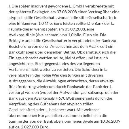
I. Die später insolvent gewordene L. GmbH verabredete mit
der späteren Beklagten am 07.08.2008 einen Vertrag über eine
atypisch stille Gesellschaft, wonach die stille Gesellschafterin
eine Einlage von 1,0 Mio. Euro leisten sollte. Die Bank der L.
räumte dieser wenig später, am 03.09.2008, eine
Avalkreditlinie (Avalrahmen) von 1,0 Mio. Euro ein. Die
Beklagte und stille Gesellschafterin verpfändete der Bank zur
Besicherung von deren Ansprüchen aus dem Avalkredit ein
Bankguthaben über denselben Betrag. Ob damit zugleich die
Einlage erbracht werden sollte, bleibt offen und ist auch
angesichts des Streitgegenstandes des vorliegenden
Verfahrens nicht weiter zu vertiefen. Die Schuldnerin L.
vereinbarte in der Folge Werkleistungen mit diversen
Auftraggebern, die Anzahlungen erbrachten, deren etwaige
Rückforderung wiederum durch Bankavale der Bank der L.
verbürgt wurden (wobei der Aufwendungsersatzanspruch der
Bank aus dem Aval gemäß § 670 BGB seinerseits durch die
Verpfändung des Guthabens der atypisch stillen
Gesellschafterin der L. besichert war). Mit weiteren
übernommenen Bürgschaften zusammen belief sich die
Summe der von der Bank übernommenen Avale am 10.06.2009
auf ca. 2.027.000 Euro.