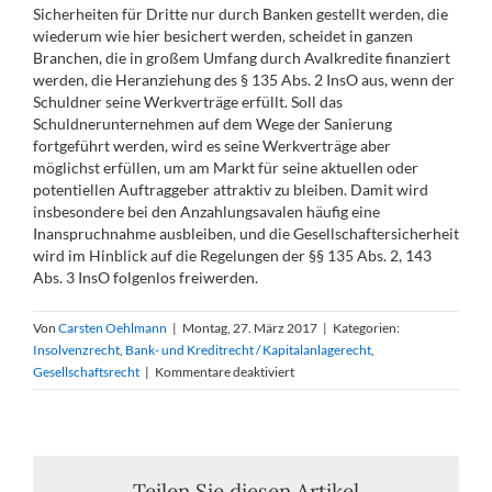
Sicherheiten für Dritte nur durch Banken gestellt werden, die
wiederum wie hier besichert werden, scheidet in ganzen
Branchen, die in großem Umfang durch Avalkredite finanziert
werden, die Heranziehung des § 135 Abs. 2 InsO aus, wenn der
Schuldner seine Werkverträge erfüllt. Soll das
Schuldnerunternehmen auf dem Wege der Sanierung
fortgeführt werden, wird es seine Werkverträge aber
möglichst erfüllen, um am Markt für seine aktuellen oder
potentiellen Auftraggeber attraktiv zu bleiben. Damit wird
insbesondere bei den Anzahlungsavalen häufig eine
Inanspruchnahme ausbleiben, und die Gesellschaftersicherheit
wird im Hinblick auf die Regelungen der §§ 135 Abs. 2, 143
Abs. 3 InsO folgenlos freiwerden.
Von
Carsten Oehlmann
|
Montag, 27. März 2017
|
Kategorien:
Insolvenzrecht
,
Bank- und Kreditrecht / Kapitalanlagerecht
,
für
Gesellschaftsrecht
|
Kommentare deaktiviert
Reichweite
der
Anfechtung
nach
§
Teilen Sie diesen Artikel