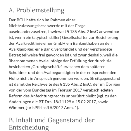
A. Problemstellung
Der BGH hatte sich im Rahmen einer
Nichtzulassungsbeschwerde mit der Frage
auseinanderzusetzen, inwieweit § 135 Abs. 2 InsO anwendbar
ist, wenn ein (atypisch stiller) Gesellschafter zur Besicherung
der Avalkreditlinie einer GmbH ein Bankguthaben an den
Avalgläubiger, eine Bank, verpfändet und der verpfändete
Betrag teilweise frei geworden ist und zwar deshalb, weil die
übernommenen Avale infolge der Erfüllung der durch sie
besicherten „Grundgeschäfte“ zwischen dem späteren
Schuldner und den Avalbegünstigten in der entsprechenden
Höhe nicht in Anspruch genommen wurden. Streitgegenstand
ist damit die Reichweite des § 135 Abs. 2 InsO, der im Übrigen
von der vom Bundestag im Februar 2017 verabschiedeten
Reform des Anfechtungsrechts unberührt bleibt (vgl. zu den
Änderungen die BT-Drs. 18/11199 v. 15.02.2017, sowie
Wimmer, jurisPR-InsR 5/2017 Anm. 1).
B. Inhalt und Gegenstand der
Entscheidung