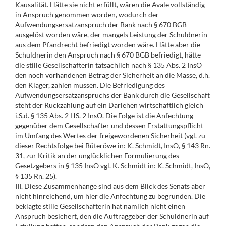
Kausalität. Hätte sie nicht erfüllt, wären die Avale vollständig
in Anspruch genommen worden, wodurch der
Aufwendungsersatzanspruch der Bank nach § 670 BGB
ausgelöst worden wäre, der mangels Leistung der Schuldnerin
aus dem Pfandrecht befriedigt worden wäre. Hätte aber die
Schuldnerin den Anspruch nach § 670 BGB befriedigt, hätte
die stille Gesellschafterin tatsächlich nach § 135 Abs. 2 InsO
den noch vorhandenen Betrag der Sicherheit an die Masse, d.h.
den Kläger, zahlen müssen. Die Befriedigung des
Aufwendungsersatzanspruchs der Bank durch die Gesellschaft
steht der Rückzahlung auf ein Darlehen wirtschaftlich gleich
i.S.d. § 135 Abs. 2 HS. 2 InsO. Die Folge ist die Anfechtung
gegenüber dem Gesellschafter und dessen Erstattungspflicht
im Umfang des Wertes der freigewordenen Sicherheit (vgl. zu
dieser Rechtsfolge bei Büteröwe in: K. Schmidt, InsO, § 143 Rn.
31, zur Kritik an der unglücklichen Formulierung des
Gesetzgebers in § 135 InsO vgl. K. Schmidt in: K. Schmidt, InsO,
§ 135 Rn. 25).
III. Diese Zusammenhänge sind aus dem Blick des Senats aber
nicht hinreichend, um hier die Anfechtung zu begründen. Die
beklagte stille Gesellschafterin hat nämlich nicht einen
Anspruch besichert, den die Auftraggeber der Schuldnerin auf