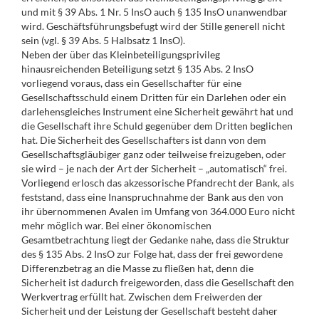
und mit § 39 Abs. 1 Nr. 5 InsO auch § 135 InsO unanwendbar
wird. Geschäftsführungsbefugt wird der Stille generell nicht
sein (vgl. § 39 Abs. 5 Halbsatz 1 InsO).
Neben der über das Kleinbeteiligungsprivileg
hinausreichenden Beteiligung setzt § 135 Abs. 2 InsO
vorliegend voraus, dass ein Gesellschafter für eine
Gesellschaftsschuld einem Dritten für ein Darlehen oder ein
darlehensgleiches Instrument eine Sicherheit gewährt hat und
die Gesellschaft ihre Schuld gegenüber dem Dritten beglichen
hat. Die Sicherheit des Gesellschafters ist dann von dem
Gesellschaftsgläubiger ganz oder teilweise freizugeben, oder
sie wird – je nach der Art der Sicherheit – „automatisch“ frei.
Vorliegend erlosch das akzessorische Pfandrecht der Bank, als
feststand, dass eine Inanspruchnahme der Bank aus den von
ihr übernommenen Avalen im Umfang von 364.000 Euro nicht
mehr möglich war. Bei einer ökonomischen
Gesamtbetrachtung liegt der Gedanke nahe, dass die Struktur
des § 135 Abs. 2 InsO zur Folge hat, dass der frei gewordene
Differenzbetrag an die Masse zu fließen hat, denn die
Sicherheit ist dadurch freigeworden, dass die Gesellschaft den
Werkvertrag erfüllt hat. Zwischen dem Freiwerden der
Sicherheit und der Leistung der Gesellschaft besteht daher