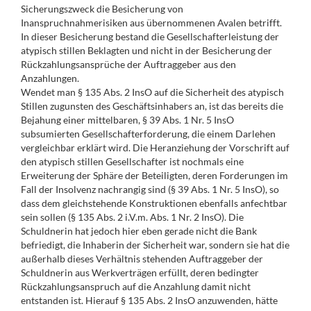
Sicherungszweck die Besicherung von
Inanspruchnahmerisiken aus übernommenen Avalen betrifft.
In dieser Besicherung bestand die Gesellschafterleistung der
atypisch stillen Beklagten und nicht in der Besicherung der
Rückzahlungsansprüche der Auftraggeber aus den
Anzahlungen.
Wendet man § 135 Abs. 2 InsO auf die Sicherheit des atypisch
Stillen zugunsten des Geschäftsinhabers an, ist das bereits die
Bejahung einer mittelbaren, § 39 Abs. 1 Nr. 5 InsO
subsumierten Gesellschafterforderung, die einem Darlehen
vergleichbar erklärt wird. Die Heranziehung der Vorschrift auf
den atypisch stillen Gesellschafter ist nochmals eine
Erweiterung der Sphäre der Beteiligten, deren Forderungen im
Fall der Insolvenz nachrangig sind (§ 39 Abs. 1 Nr. 5 InsO), so
dass dem gleichstehende Konstruktionen ebenfalls anfechtbar
sein sollen (§ 135 Abs. 2 i.V.m. Abs. 1 Nr. 2 InsO). Die
Schuldnerin hat jedoch hier eben gerade nicht die Bank
befriedigt, die Inhaberin der Sicherheit war, sondern sie hat die
außerhalb dieses Verhältnis stehenden Auftraggeber der
Schuldnerin aus Werkverträgen erfüllt, deren bedingter
Rückzahlungsanspruch auf die Anzahlung damit nicht
entstanden ist. Hierauf § 135 Abs. 2 InsO anzuwenden, hätte