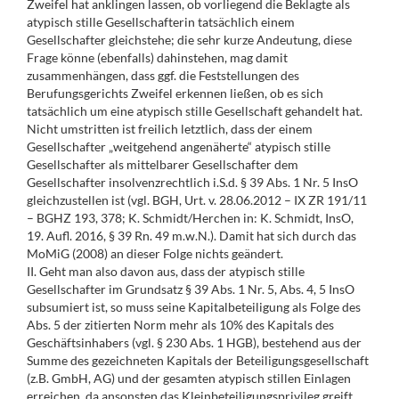
Zweifel hat anklingen lassen, ob vorliegend die Beklagte als
atypisch stille Gesellschafterin tatsächlich einem
Gesellschafter gleichstehe; die sehr kurze Andeutung, diese
Frage könne (ebenfalls) dahinstehen, mag damit
zusammenhängen, dass ggf. die Feststellungen des
Berufungsgerichts Zweifel erkennen ließen, ob es sich
tatsächlich um eine atypisch stille Gesellschaft gehandelt hat.
Nicht umstritten ist freilich letztlich, dass der einem
Gesellschafter „weitgehend angenäherte“ atypisch stille
Gesellschafter als mittelbarer Gesellschafter dem
Gesellschafter insolvenzrechtlich i.S.d. § 39 Abs. 1 Nr. 5 InsO
gleichzustellen ist (vgl. BGH, Urt. v. 28.06.2012 – IX ZR 191/11
– BGHZ 193, 378; K. Schmidt/Herchen in: K. Schmidt, InsO,
19. Aufl. 2016, § 39 Rn. 49 m.w.N.). Damit hat sich durch das
MoMiG (2008) an dieser Folge nichts geändert.
II. Geht man also davon aus, dass der atypisch stille
Gesellschafter im Grundsatz § 39 Abs. 1 Nr. 5, Abs. 4, 5 InsO
subsumiert ist, so muss seine Kapitalbeteiligung als Folge des
Abs. 5 der zitierten Norm mehr als 10% des Kapitals des
Geschäftsinhabers (vgl. § 230 Abs. 1 HGB), bestehend aus der
Summe des gezeichneten Kapitals der Beteiligungsgesellschaft
(z.B. GmbH, AG) und der gesamten atypisch stillen Einlagen
erreichen, da ansonsten das Kleinbeteiligungsprivileg greift