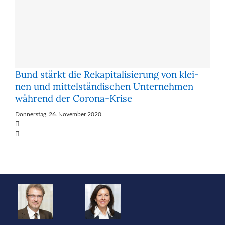
Bund stärkt die Re­ka­pi­ta­li­sie­rung von klei­
nen und mit­tel­stän­di­schen Un­ter­neh­men
wäh­rend der Co­ro­na-Kri­se
Donnerstag, 26. November 2020