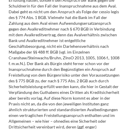
Erfüllung hatten, sondern den Anspruch der Bank gegen die
Schuldnerin für den Fall der Inanspruchnahme aus dem Aval.
Dabei geht es nicht um den Anspruch als Folge der cessio legis
des § 774 Abs. 1 BGB. Vielmehr hat die Bank im Fall der
Zahlung aus dem Aval einen Aufwendungsersatzanspruch
gegen den Avalkreditnehmer nach § 670 BGB in Verbindung
mit dem Avalkreditvertrag, denn das Avalverhältnis zwischen
Bank und Avalkreditnehmer ist entgeltliche
Geschäftsbesorgung, nicht ein Darlehensverhältnis nach
Maßgabe der §§ 488 ff. BGB (vgl. im Einzelnen
Cranshaw/Steinwachs/Bruhn, ZInsO 2013, 1005, 1006 f., 1008
f. m.w.N.). Der Bank als Bürgin steht ferner schon vor der
Inanspruchnahme durch den Begünstigten ein Anspruch auf
Freistellung von dem Bürgenrisiko unter den Voraussetzungen
des § 775 BGB zu, der nach § 775 Abs. 2 BGB auch durch
Sicherheitsleistung erfüllt werden kann, die hier in Gestalt der
Verpfändung des Guthabens eines Dritten als Kreditsicherheit
aber bereits vorlag. Auf diese Norm kommt es aber in der
Praxis nicht an, da die von den jeweiligen Instituten ganz
ähnlich strukturierten und standardisierten Avalbedingungen
einen vertraglichen Freistellungsanspruch enthalten und im
Allgemeinen – wie hier – ohnedies eine Sicherheit oder
Drittsicherheit vereinbart wird, deren (ggf. enger)