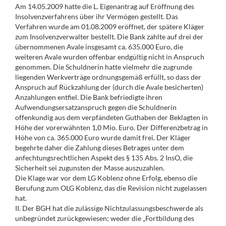
Am 14.05.2009 hatte die L. Eigenantrag auf Eröffnung des
Insolvenzverfahrens über ihr Vermögen gestellt. Das
Verfahren wurde am 01.08.2009 eröffnet, der spätere Kläger
zum Insolvenzverwalter bestellt. Die Bank zahlte auf drei der
übernommenen Avale insgesamt ca. 635.000 Euro, die
weiteren Avale wurden offenbar endgültig nicht in Anspruch
genommen. Die Schuldnerin hatte vielmehr die zugrunde
liegenden Werkverträge ordnungsgemäß erfüllt, so dass der
Anspruch auf Rückzahlung der (durch die Avale besicherten)
Anzahlungen entfiel. Die Bank befriedigte ihren
Aufwendungsersatzanspruch gegen die Schuldnerin
offenkundig aus dem verpfändeten Guthaben der Beklagten in
Höhe der vorerwähnten 1,0 Mio. Euro. Der Differenzbetrag in
Höhe von ca. 365.000 Euro wurde damit frei. Der Kläger
begehrte daher die Zahlung dieses Betrages unter dem
anfechtungsrechtlichen Aspekt des § 135 Abs. 2 InsO, die
Sicherheit sei zugunsten der Masse auszuzahlen.
Die Klage war vor dem LG Koblenz ohne Erfolg, ebenso die
Berufung zum OLG Koblenz, das die Revision nicht zugelassen
hat.
II. Der BGH hat die zulässige Nichtzulassungsbeschwerde als
unbegründet zurückgewiesen; weder die „Fortbildung des