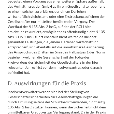
bedeutet, einen Vorgang aus einer weiteren Sphäre außerhalb
des Verhältnisses der GmbH zu ihrem Gesellschafter ebenfalls
zu einem solchen zu erklären, der einem Darlehen
wirtschaftlich gleichstehe oder eine Erstreckung auf einen den
Gesellschafter nur mittelbar berührenden Vorgang. Der
Wortlaut des § 135 Abs. 2 InsO, auf den der BGH hier
ersichtlich rekurriert, ermöglicht das offenkundig nicht. § 135
Abs. 2 HS. 2 InsO führt ebenfalls nicht weiter, da die dort
genannten Leistungen, die „einem Darlehen wirtschaftlich
entsprechen“, sich ebenfalls auf die unmittelbare Besicherung
des Anspruchs des Dritten im Sinn des Halbsatzes 1 der Norm
beziehen, welchen die Gesellschaft mit der Folge des
Freiwerdens der Sicherheit des Gesellschafters in der hier
relevanten Jahresfrist vor dem Insolvenzantrag oder danach
befriedigt hat.
D. Auswirkungen für die Praxis
Insolvenzverwalter werden sich bei der Stellung von
Gesellschaftersicherheiten für Gesellschaftsgläubiger, die
durch Erfüllung seitens des Schuldners freiwerden, nicht auf §
135 Abs. 2 InsO stützen können, wenn die Sicherheit nicht dem
unmittelbaren Gläubiger zur Verfügung stand. Da in der Praxis