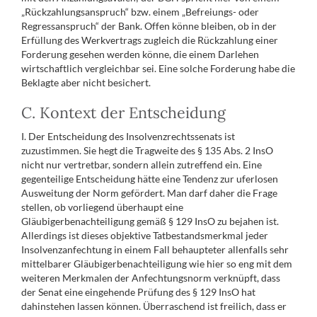
„Rückzahlungsanspruch“ bzw. einem „Befreiungs- oder
Regressanspruch“ der Bank. Offen könne bleiben, ob in der
Erfüllung des Werkvertrags zugleich die Rückzahlung einer
Forderung gesehen werden könne, die einem Darlehen
wirtschaftlich vergleichbar sei. Eine solche Forderung habe die
Beklagte aber nicht besichert.
C. Kontext der Entscheidung
I. Der Entscheidung des Insolvenzrechtssenats ist
zuzustimmen. Sie hegt die Tragweite des § 135 Abs. 2 InsO
nicht nur vertretbar, sondern allein zutreffend ein. Eine
gegenteilige Entscheidung hätte eine Tendenz zur uferlosen
Ausweitung der Norm gefördert. Man darf daher die Frage
stellen, ob vorliegend überhaupt eine
Gläubigerbenachteiligung gemäß § 129 InsO zu bejahen ist.
Allerdings ist dieses objektive Tatbestandsmerkmal jeder
Insolvenzanfechtung in einem Fall behaupteter allenfalls sehr
mittelbarer Gläubigerbenachteiligung wie hier so eng mit dem
weiteren Merkmalen der Anfechtungsnorm verknüpft, dass
der Senat eine eingehende Prüfung des § 129 InsO hat
dahinstehen lassen können. Überraschend ist freilich, dass er