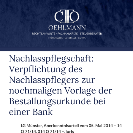
Zum
Inhalt
springen
Nachlasspflegschaft:
Verpflichtung des
Nachlasspflegers zur
nochmaligen Vorlage der
Bestallungsurkunde bei
einer Bank
LG Münster, Anerkenntnisurteil vom 05. Mai 2014 – 14
O 71/14, 014 O 71/14 –, juris