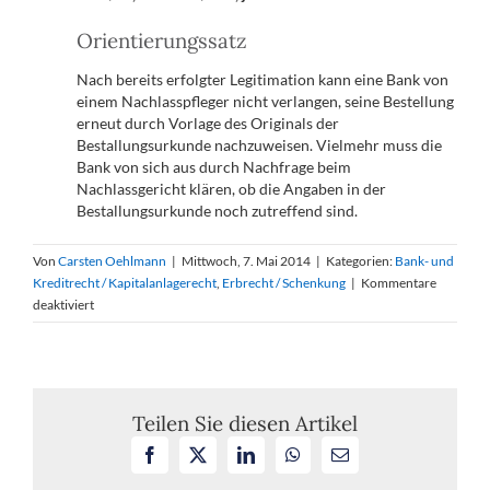
Orientierungssatz
Nach bereits erfolgter Legitimation kann eine Bank von
einem Nachlasspfleger nicht verlangen, seine Bestellung
erneut durch Vorlage des Originals der
Bestallungsurkunde nachzuweisen. Vielmehr muss die
Bank von sich aus durch Nachfrage beim
Nachlassgericht klären, ob die Angaben in der
Bestallungsurkunde noch zutreffend sind.
Von
Carsten Oehlmann
|
Mittwoch, 7. Mai 2014
|
Kategorien:
Bank- und
Kreditrecht / Kapitalanlagerecht
,
Erbrecht / Schenkung
|
Kommentare
für
deaktiviert
Nachlasspflegschaft:
Verpflichtung
des
Nachlasspflegers
zur
Teilen Sie diesen Artikel
nochmaligen
Facebook
X
LinkedIn
WhatsApp
E-
Vorlage
Mail
der