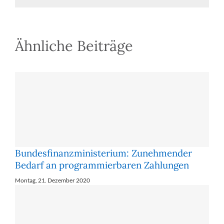
Bestallungsurkunde
bei
einer
Bank
Ähnliche Beiträge
Bundesfinanzministerium: Zu­neh­men­der
Be­darf an pro­gram­mier­ba­ren Zah­lun­gen
Montag, 21. Dezember 2020