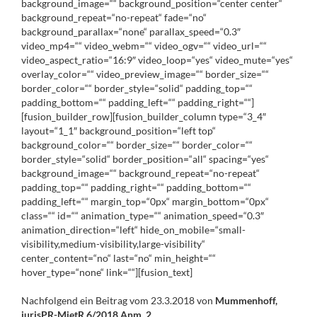
background_image=““ background_position=“center center“
background_repeat=“no-repeat“ fade=“no“
background_parallax=“none“ parallax_speed=“0.3″
video_mp4=““ video_webm=““ video_ogv=““ video_url=““
video_aspect_ratio=“16:9″ video_loop=“yes“ video_mute=“yes“
overlay_color=““ video_preview_image=““ border_size=““
border_color=““ border_style=“solid“ padding_top=““
padding_bottom=““ padding_left=““ padding_right=““]
[fusion_builder_row][fusion_builder_column type=“3_4″
layout=“1_1″ background_position=“left top“
background_color=““ border_size=““ border_color=““
border_style=“solid“ border_position=“all“ spacing=“yes“
background_image=““ background_repeat=“no-repeat“
padding_top=““ padding_right=““ padding_bottom=““
padding_left=““ margin_top=“0px“ margin_bottom=“0px“
class=““ id=““ animation_type=““ animation_speed=“0.3″
animation_direction=“left“ hide_on_mobile=“small-
visibility,medium-visibility,large-visibility“
center_content=“no“ last=“no“ min_height=““
hover_type=“none“ link=““][fusion_text]
Nachfolgend ein Beitrag vom 23.3.2018 von
Mummenhoff,
jurisPR-MietR 6/2018 Anm. 2