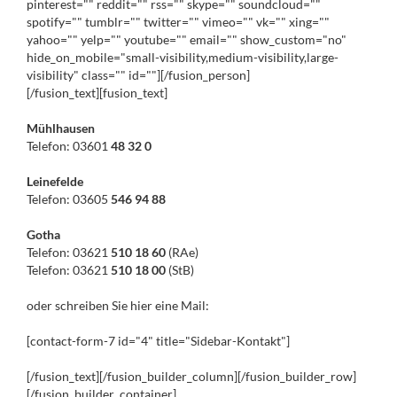
pinterest="" reddit="" rss="" skype="" soundcloud=""
spotify="" tumblr="" twitter="" vimeo="" vk="" xing=""
yahoo="" yelp="" youtube="" email="" show_custom="no"
hide_on_mobile="small-visibility,medium-visibility,large-
visibility" class="" id=""][/fusion_person]
[/fusion_text][fusion_text]
Mühlhausen
Telefon: 03601
48 32 0
Leinefelde
Telefon: 03605
546 94 88
Gotha
Telefon: 03621
510 18 60
(RAe)
Telefon: 03621
510 18 00
(StB)
oder schreiben Sie hier eine Mail:
[contact-form-7 id="4" title="Sidebar-Kontakt"]
[/fusion_text][/fusion_builder_column][/fusion_builder_row]
[/fusion_builder_container]