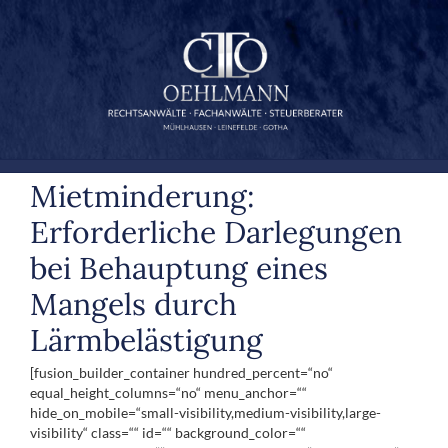
Zum
Inhalt
springen
Mietminderung:
Erforderliche Darlegungen
bei Behauptung eines
Mangels durch
Lärmbelästigung
[fusion_builder_container hundred_percent=“no“
equal_height_columns=“no“ menu_anchor=““
hide_on_mobile=“small-visibility,medium-visibility,large-
visibility“ class=““ id=““ background_color=““