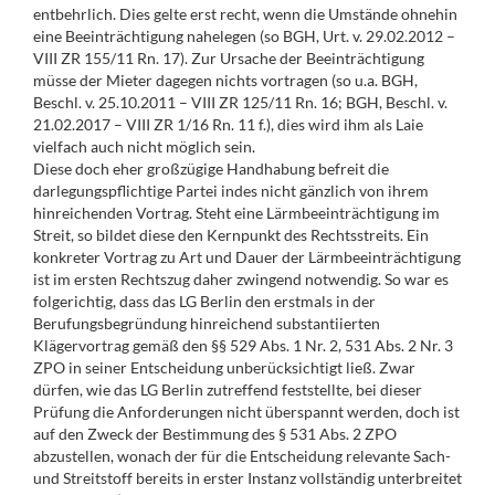
entbehrlich. Dies gelte erst recht, wenn die Umstände ohnehin
eine Beeinträchtigung nahelegen (so BGH, Urt. v. 29.02.2012 –
VIII ZR 155/11 Rn. 17). Zur Ursache der Beeinträchtigung
müsse der Mieter dagegen nichts vortragen (so u.a. BGH,
Beschl. v. 25.10.2011 – VIII ZR 125/11 Rn. 16; BGH, Beschl. v.
21.02.2017 – VIII ZR 1/16 Rn. 11 f.), dies wird ihm als Laie
vielfach auch nicht möglich sein.
Diese doch eher großzügige Handhabung befreit die
darlegungspflichtige Partei indes nicht gänzlich von ihrem
hinreichenden Vortrag. Steht eine Lärmbeeinträchtigung im
Streit, so bildet diese den Kernpunkt des Rechtsstreits. Ein
konkreter Vortrag zu Art und Dauer der Lärmbeeinträchtigung
ist im ersten Rechtszug daher zwingend notwendig. So war es
folgerichtig, dass das LG Berlin den erstmals in der
Berufungsbegründung hinreichend substantiierten
Klägervortrag gemäß den §§ 529 Abs. 1 Nr. 2, 531 Abs. 2 Nr. 3
ZPO in seiner Entscheidung unberücksichtigt ließ. Zwar
dürfen, wie das LG Berlin zutreffend feststellte, bei dieser
Prüfung die Anforderungen nicht überspannt werden, doch ist
auf den Zweck der Bestimmung des § 531 Abs. 2 ZPO
abzustellen, wonach der für die Entscheidung relevante Sach-
und Streitstoff bereits in erster Instanz vollständig unterbreitet