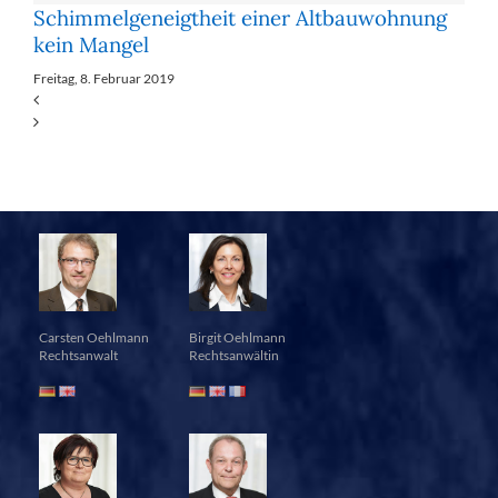
Schimmelgeneigtheit einer Altbauwohnung
kein Mangel
Freitag, 8. Februar 2019
Carsten Oehlmann
Birgit Oehlmann
Rechtsanwalt
Rechtsanwältin