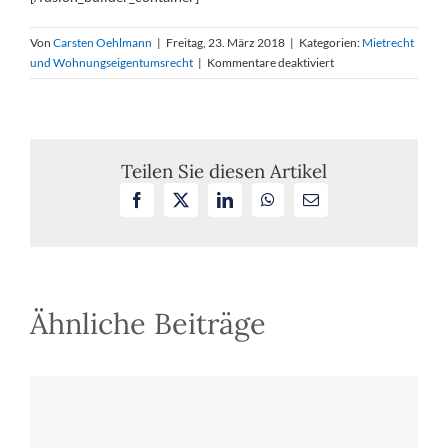
Von
Carsten Oehlmann
|
Freitag, 23. März 2018
|
Kategorien:
Mietrecht
für
und Wohnungseigentumsrecht
|
Kommentare deaktiviert
Mietminderung:
Erforderliche
Darlegungen
bei
Behauptung
Teilen Sie diesen Artikel
eines
Facebook
X
LinkedIn
WhatsApp
E-
Mangels
Mail
durch
Lärmbelästigung
Ähnliche Beiträge