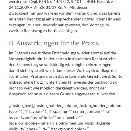
werden soll (vgl. BT-Drs. 14/4722, S. 101 f.; BGH, Beschl. v.
24.11.2009 – VII ZR 31/09 Rn. 9). Mit dieser
Zweckbestimmung wäre es vor dem Hintergrund, dass bereits
im ersten Rechtszug ein entsprechender richterlicher Hinweis
ergangen ist, aber unvereinbar gewesen, den Vortrag im
zweiten Rechtszug zu berücksichtigen.
D. Auswirkungen für die Praxis
Im Ergebnis weist diese Entscheidung wieder einmal auf die
Notwendigkeit hin, in der ersten Instanz eines Rechtsstreits
den Sachvortrag so vollständig wie möglich einzubringen,
damit sichergestellt wird, dass dieser Vortrag Grundlage der
rechtlichen Prüfung durch das erkennende Gericht wird. Sollte
insbesondere trotz richterlichen Hinweises der Sachvortrag
nicht so weit wie möglich dargelegt werden, droht der
Anspruch schon aus diesem Grunde abgewiesen zu werden.
[/fusion_text][/fusion_builder_column][fusion_builder_column
type=“1_4″ layout=“1_4″ spacing=““ center_content=“no“
hover_type=“none“ link=““ min_height=““
hide_on_mobile=“small-visibility,medium-visibility,large-
visibility“ class=““ id=““ background_color=““