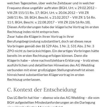
welchen Tageszeiten, über welche Zeitdauer und in welcher
Frequenz diese ungefähr auftraten (BGH, Urt. v. 29.02.2012 –
VIII ZR 155/11 Rn. 17; BGH, Urt. v. 20.06.2012 – VIII ZR
268/11 Rn. 18; BGH, Beschl. v. 21.02.2017 – VIII ZR 1/16 Rn.
11 f.; BGH, Beschl. v. 22.08.2017 – VIII ZR 226/16 Rn.18).
Diesen Anforderungen habe der klägerische Vortrag im ersten
Rechtszug indes nicht entsprochen.
Zwar habe die Klägerin ihren Vortrag in ihrer
Berufungsbegründung substantiiert, doch sei dieses neue
Vorbringen gemäß den §§ 529 Abs. 1 Nr. 2, 531 Abs. 2 Nr. 3
ZPO nicht zu berücksichtigen. Ein derartiges Vorbringen hätte
bereits im ersten Rechtszug erfolgen können. Denn die
Klägerin habe – ohne nachvollziehbare Erklärung – trotz eines
ausführlichen und detaillierten Hinweises des AG Wedding
verbunden mit einer großzügigen Stellungnahmefrist einen
hinreichend substantiierten Klägervortrag im ersten
Rechtszug unterlassen.
C. Kontext der Entscheidung
Das LG Berlin hat hier – ebenso wie das AG Wedding – die vom
BGH aufgestellten Mindestanforderungen an die Darlegung