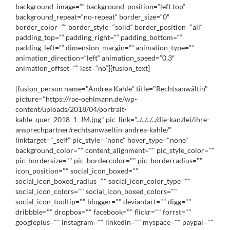
background_image=““ background_position=“left top“
background_repeat=“no-repeat“ border_size=“0″
border_color=““ border_style=“solid“ border_position=“all“
padding_top=““ padding_right=““ padding_bottom=““
padding_left=““ dimension_margin=““ animation_type=““
animation_direction=“left“ animation_speed=“0.3″
animation_offset=““ last=“no“][fusion_text]
[fusion_person name="Andrea Kahle" title="Rechtsanwältin"
picture="https://rae-oehlmann.de/wp-
content/uploads/2018/04/portrait-
kahle_quer_2018_1_JM.jpg" pic_link="../../../../die-kanzlei/ihre-
ansprechpartner/rechtsanwaeltin-andrea-kahle/"
linktarget="_self" pic_style="none" hover_type="none"
background_color="" content_alignment="" pic_style_color=""
pic_bordersize="" pic_bordercolor="" pic_borderradius=""
icon_position="" social_icon_boxed=""
social_icon_boxed_radius="" social_icon_color_type=""
social_icon_colors="" social_icon_boxed_colors=""
social_icon_tooltip="" blogger="" deviantart="" digg=""
dribbble="" dropbox="" facebook="" flickr="" forrst=""
googleplus="" instagram="" linkedin="" myspace="" paypal=""