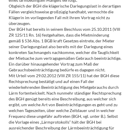
eines lärmbedingten Mangels verfolgt.
Obgleich der BGH die klägerische Darlegungslast in derartigen
Fällen vergleichsweise großzügig handhabt, vermochte die
Klägerin im vorliegenden Fall mit ihrem Vortrag nicht zu
überzeugen.
Der BGH hat bereits in seinem Beschluss vom 25.10.2011 (VIII
ZR 125/11 Rn. 16) festgehalten, dass die Mietminderung
gemäß § 536 Abs. 1 BGB kraft Gesetzes eintrete, der Mieter
seiner Darlegungslast also bereits mit der Darlegung eines
konkreten Sachmangels nachkomme, welcher die Tauglichkeit
der Mietsache zum vertragsgemäßen Gebrauch beeinträchtige.
Ein darüber hinausgehender Vortrag zum Maß der
Gebrauchsbeeinträchtigung bedürfe es dagegen nicht.
Mit Urteil vom 29.02.2012 (VIII ZR 155/11) hat der BGH diese
Rechtsprechung bestätigt und auf einen Fall der
wiederkehrenden Beeinträchtigung des Mietgebrauchs durch
Lärm fortentwickelt. Nach nunmehr ständiger Rechtsprechung
des BGH genügt bereits eine Beschreibung, aus welcher sich
ergibt, um welche Art von Beeinträchtigungen es geht und zu
welchen Tageszeiten, über welche Zeitdauer und in welcher
Frequenz diese ungefähr auftreten (BGH, vgl. unter B.). Selbst
die Vorlage eines „Lärmprotokolls“ hält der BGH bei
ausreichender Beschreibung der Lärmbeeinträchtigung für