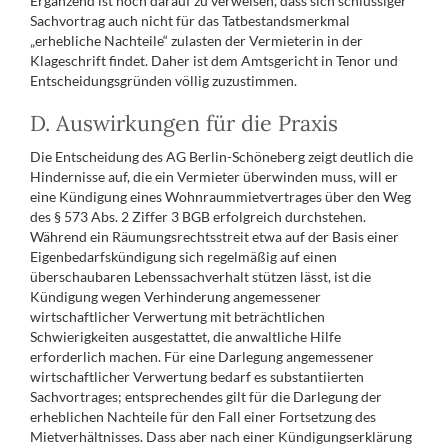
Ergänzend ist noch darauf zu verweisen, dass sich schlüssiger
Sachvortrag auch nicht für das Tatbestandsmerkmal
„erhebliche Nachteile“ zulasten der Vermieterin in der
Klageschrift findet. Daher ist dem Amtsgericht in Tenor und
Entscheidungsgründen völlig zuzustimmen.
D. Auswirkungen für die Praxis
Die Entscheidung des AG Berlin-Schöneberg zeigt deutlich die
Hindernisse auf, die ein Vermieter überwinden muss, will er
eine Kündigung eines Wohnraummietvertrages über den Weg
des § 573 Abs. 2 Ziffer 3 BGB erfolgreich durchstehen.
Während ein Räumungsrechtsstreit etwa auf der Basis einer
Eigenbedarfskündigung sich regelmäßig auf einen
überschaubaren Lebenssachverhalt stützen lässt, ist die
Kündigung wegen Verhinderung angemessener
wirtschaftlicher Verwertung mit beträchtlichen
Schwierigkeiten ausgestattet, die anwaltliche Hilfe
erforderlich machen. Für eine Darlegung angemessener
wirtschaftlicher Verwertung bedarf es substantiierten
Sachvortrages; entsprechendes gilt für die Darlegung der
erheblichen Nachteile für den Fall einer Fortsetzung des
Mietverhältnisses. Dass aber nach einer Kündigungserklärung