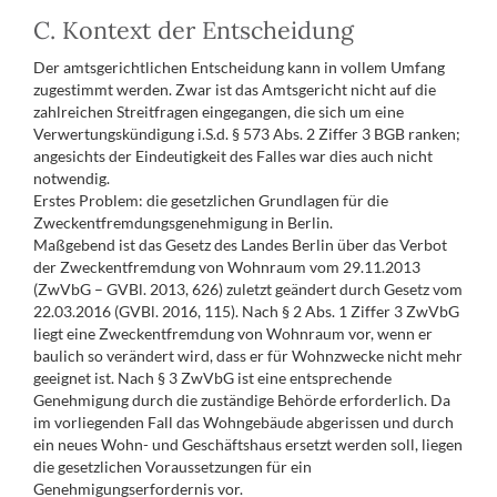
C. Kontext der Entscheidung
Der amtsgerichtlichen Entscheidung kann in vollem Umfang
zugestimmt werden. Zwar ist das Amtsgericht nicht auf die
zahlreichen Streitfragen eingegangen, die sich um eine
Verwertungskündigung i.S.d. § 573 Abs. 2 Ziffer 3 BGB ranken;
angesichts der Eindeutigkeit des Falles war dies auch nicht
notwendig.
Erstes Problem: die gesetzlichen Grundlagen für die
Zweckentfremdungsgenehmigung in Berlin.
Maßgebend ist das Gesetz des Landes Berlin über das Verbot
der Zweckentfremdung von Wohnraum vom 29.11.2013
(ZwVbG – GVBl. 2013, 626) zuletzt geändert durch Gesetz vom
22.03.2016 (GVBl. 2016, 115). Nach § 2 Abs. 1 Ziffer 3 ZwVbG
liegt eine Zweckentfremdung von Wohnraum vor, wenn er
baulich so verändert wird, dass er für Wohnzwecke nicht mehr
geeignet ist. Nach § 3 ZwVbG ist eine entsprechende
Genehmigung durch die zuständige Behörde erforderlich. Da
im vorliegenden Fall das Wohngebäude abgerissen und durch
ein neues Wohn- und Geschäftshaus ersetzt werden soll, liegen
die gesetzlichen Voraussetzungen für ein
Genehmigungserfordernis vor.