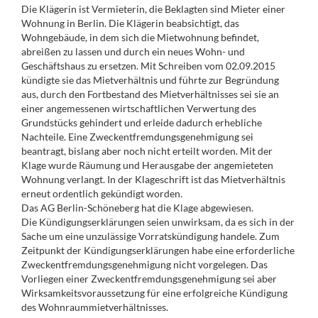
Die Klägerin ist Vermieterin, die Beklagten sind Mieter einer
Wohnung in Berlin. Die Klägerin beabsichtigt, das
Wohngebäude, in dem sich die Mietwohnung befindet,
abreißen zu lassen und durch ein neues Wohn- und
Geschäftshaus zu ersetzen. Mit Schreiben vom 02.09.2015
kündigte sie das Mietverhältnis und führte zur Begründung
aus, durch den Fortbestand des Mietverhältnisses sei sie an
einer angemessenen wirtschaftlichen Verwertung des
Grundstücks gehindert und erleide dadurch erhebliche
Nachteile. Eine Zweckentfremdungsgenehmigung sei
beantragt, bislang aber noch nicht erteilt worden. Mit der
Klage wurde Räumung und Herausgabe der angemieteten
Wohnung verlangt. In der Klageschrift ist das Mietverhältnis
erneut ordentlich gekündigt worden.
Das AG Berlin-Schöneberg hat die Klage abgewiesen.
Die Kündigungserklärungen seien unwirksam, da es sich in der
Sache um eine unzulässige Vorratskündigung handele. Zum
Zeitpunkt der Kündigungserklärungen habe eine erforderliche
Zweckentfremdungsgenehmigung nicht vorgelegen. Das
Vorliegen einer Zweckentfremdungsgenehmigung sei aber
Wirksamkeitsvoraussetzung für eine erfolgreiche Kündigung
des Wohnraummietverhältnisses.