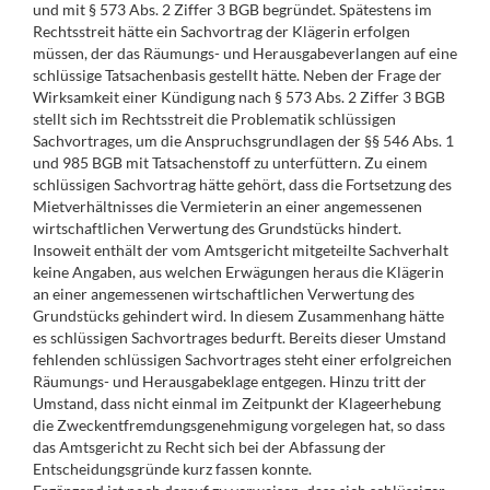
und mit § 573 Abs. 2 Ziffer 3 BGB begründet. Spätestens im
Rechtsstreit hätte ein Sachvortrag der Klägerin erfolgen
müssen, der das Räumungs- und Herausgabeverlangen auf eine
schlüssige Tatsachenbasis gestellt hätte. Neben der Frage der
Wirksamkeit einer Kündigung nach § 573 Abs. 2 Ziffer 3 BGB
stellt sich im Rechtsstreit die Problematik schlüssigen
Sachvortrages, um die Anspruchsgrundlagen der §§ 546 Abs. 1
und 985 BGB mit Tatsachenstoff zu unterfüttern. Zu einem
schlüssigen Sachvortrag hätte gehört, dass die Fortsetzung des
Mietverhältnisses die Vermieterin an einer angemessenen
wirtschaftlichen Verwertung des Grundstücks hindert.
Insoweit enthält der vom Amtsgericht mitgeteilte Sachverhalt
keine Angaben, aus welchen Erwägungen heraus die Klägerin
an einer angemessenen wirtschaftlichen Verwertung des
Grundstücks gehindert wird. In diesem Zusammenhang hätte
es schlüssigen Sachvortrages bedurft. Bereits dieser Umstand
fehlenden schlüssigen Sachvortrages steht einer erfolgreichen
Räumungs- und Herausgabeklage entgegen. Hinzu tritt der
Umstand, dass nicht einmal im Zeitpunkt der Klageerhebung
die Zweckentfremdungsgenehmigung vorgelegen hat, so dass
das Amtsgericht zu Recht sich bei der Abfassung der
Entscheidungsgründe kurz fassen konnte.