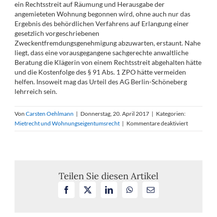
ein Rechtsstreit auf Räumung und Herausgabe der
angemieteten Wohnung begonnen wird, ohne auch nur das
Ergebnis des behördlichen Verfahrens auf Erlangung einer
gesetzlich vorgeschriebenen
Zweckentfremdungsgenehmigung abzuwarten, erstaunt. Nahe
liegt, dass eine vorausgegangene sachgerechte anwaltliche
Beratung die Klägerin von einem Rechtsstreit abgehalten hätte
und die Kostenfolge des § 91 Abs. 1 ZPO hätte vermeiden
helfen. Insoweit mag das Urteil des AG Berlin-Schöneberg
lehrreich sein.
Von
Carsten Oehlmann
|
Donnerstag, 20. April 2017
|
Kategorien:
für
Mietrecht und Wohnungseigentumsrecht
|
Kommentare deaktiviert
Kündigungs
im
Falle
eines
beabsichtig
Teilen Sie diesen Artikel
Abrisses
Facebook
X
LinkedIn
WhatsApp
E-
des
Mail
Wohngebä