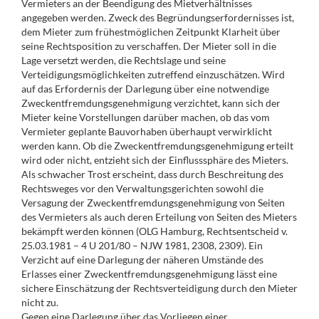
Vermieters an der Beendigung des Mietverhältnisses
angegeben werden. Zweck des Begründungserfordernisses ist,
dem Mieter zum frühestmöglichen Zeitpunkt Klarheit über
seine Rechtsposition zu verschaffen. Der Mieter soll in die
Lage versetzt werden, die Rechtslage und seine
Verteidigungsmöglichkeiten zutreffend einzuschätzen. Wird
auf das Erfordernis der Darlegung über eine notwendige
Zweckentfremdungsgenehmigung verzichtet, kann sich der
Mieter keine Vorstellungen darüber machen, ob das vom
Vermieter geplante Bauvorhaben überhaupt verwirklicht
werden kann. Ob die Zweckentfremdungsgenehmigung erteilt
wird oder nicht, entzieht sich der Einflusssphäre des Mieters.
Als schwacher Trost erscheint, dass durch Beschreitung des
Rechtsweges vor den Verwaltungsgerichten sowohl die
Versagung der Zweckentfremdungsgenehmigung von Seiten
des Vermieters als auch deren Erteilung von Seiten des Mieters
bekämpft werden können (OLG Hamburg, Rechtsentscheid v.
25.03.1981 – 4 U 201/80 – NJW 1981, 2308, 2309). Ein
Verzicht auf eine Darlegung der näheren Umstände des
Erlasses einer Zweckentfremdungsgenehmigung lässt eine
sichere Einschätzung der Rechtsverteidigung durch den Mieter
nicht zu.
Gegen eine Darlegung über das Vorliegen einer