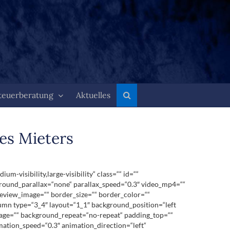
teuerberatung
Aktuelles
es Mieters
visibility,large-visibility“ class=““ id=““
round_parallax=“none“ parallax_speed=“0.3″ video_mp4=““
review_image=““ border_size=““ border_color=““
lumn type=“3_4″ layout=“1_1″ background_position=“left
image=““ background_repeat=“no-repeat“ padding_top=““
mation_speed=“0.3″ animation_direction=“left“