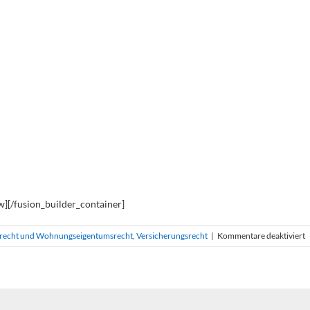
w][/fusion_builder_container]
f
recht und Wohnungseigentumsrecht
,
Versicherungsrecht
|
Kommentare deaktiviert
K
u
H
d
V