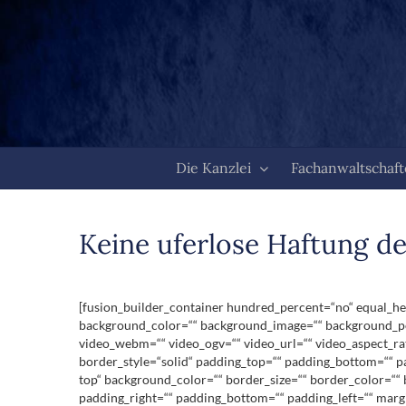
Zum
Inhalt
springen
Die Kanzlei
Fachanwaltschaf
Keine uferlose Haftung de
[fusion_builder_container hundred_percent=“no“ equal_heig
background_color=““ background_image=““ background_pos
video_webm=““ video_ogv=““ video_url=““ video_aspect_ra
border_style=“solid“ padding_top=““ padding_bottom=““ pa
top“ background_color=““ border_size=““ border_color=““
padding_right=““ padding_bottom=““ padding_left=““ marg