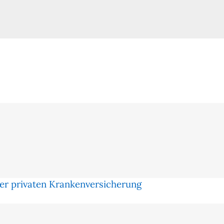
f
V
d
M
er privaten Krankenversicherung