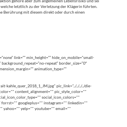
aktion gehöre aber zum allgemeinen Lebensrisiko und sei
elche letztlich zu der Verletzung der Klägerin führten.
ne Berührung mit diesem direkt oder durch einen
=“none“ link=““ min_height=““ hide_on_mobile=“small-
op“ background_repeat=“no-repeat“ border_size=“0″
dimension_margin=““ animation_type=““
kahle_quer_2018_1_JM.jpg" pic_link="../../../../die-
color="" content_alignment="" pic_style_color=""
ial_icon_color_type="" social_icon_colors=""
 forrst="" googleplus="" instagram="" linkedin=""
"" yahoo="" yelp="" youtube="" email=""