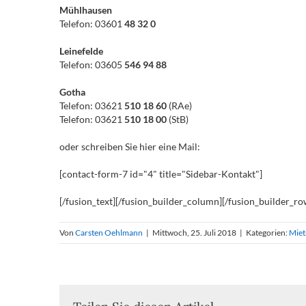
Mühlhausen
Telefon: 03601
48 32 0
Leinefelde
Telefon: 03605
546 94 88
Gotha
Telefon: 03621
510 18 60
(RAe)
Telefon: 03621
510 18 00
(StB)
oder schreiben Sie hier eine Mail:
[contact-form-7 id="4" title="Sidebar-Kontakt"]
[/fusion_text][/fusion_builder_column][/fusion_builder_ro
Von
Carsten Oehlmann
|
Mittwoch, 25. Juli 2018
|
Kategorien:
Miet