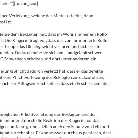
link=““][fusion_text]
er Verletzung, welche der Mieter erleidet, dann
st ist.
lte sie dem Beklagten mit, dass im Wohnzimmer ein Rollo
. Die Klägerin trägt vor, dass das von ihr monierte Rollo
r Treppe das Gleichgewicht verloren und sich erst in
ermeiden. Dadurch habe sie sich am Handgelenk schwer
m AG Schwabach erhoben und dort unter anderem ein
rungspflicht dadurch verletzt hat, dass er das defekte
auf eine Pflichtverletzung des Beklagten zurückzuführen,
ach zur Alltagswirklichkeit, so dass ein Erschrecken über
öglichen Pflichtverletzung des Beklagten und der
ielmehr erst durch die Reaktion der Klägerin auf das
tigen, umfasse grundsätzlich auch den Schutz von Leib und
quat zurechenbar. Es könne zwar durchaus passieren, dass