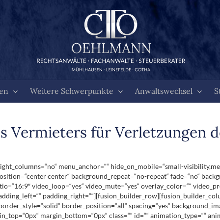
ten
Weitere Schwerpunkte
Anwaltswechsel
S
s Vermieters für Verletzungen d
ht_columns=“no“ menu_anchor=““ hide_on_mobile=“small-visibility,medium-
ition=“center center“ background_repeat=“no-repeat“ fade=“no“ backg
tio=“16:9″ video_loop=“yes“ video_mute=“yes“ overlay_color=““ video_p
dding_left=““ padding_right=““][fusion_builder_row][fusion_builder_co
 border_style=“solid“ border_position=“all“ spacing=“yes“ background_
in_top=“0px“ margin_bottom=“0px“ class=““ id=““ animation_type=““ ani