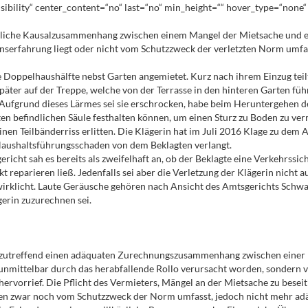
isibility“ center_content=“no“ last=“no“ min_height=““ hover_type=“none“ 
rliche Kausalzusammenhang zwischen einem Mangel der Mietsache und ein
enserfahrung liegt oder nicht vom Schutzzweck der verletzten Norm umfas
 Doppelhaushälfte nebst Garten angemietet. Kurz nach ihrem Einzug tei
päter auf der Treppe, welche von der Terrasse in den hinteren Garten führt
 Aufgrund dieses Lärmes sei sie erschrocken, habe beim Heruntergehen de
rten befindlichen Säule festhalten können, um einen Sturz zu Boden zu v
nen Teilbänderriss erlitten. Die Klägerin hat im Juli 2016 Klage zu de
 Haushaltsführungsschaden von dem Beklagten verlangt.
ht sah es bereits als zweifelhaft an, ob der Beklagte eine Verkehrssiche
t reparieren ließ. Jedenfalls sei aber die Verletzung der Klägerin nicht 
wirklicht. Laute Geräusche gehören nach Ansicht des Amtsgerichts Schwab
gerin zuzurechnen sei.
zutreffend einen adäquaten Zurechnungszusammenhang zwischen einer m
t unmittelbar durch das herabfallende Rollo verursacht worden, sondern v
ervorrief. Die Pflicht des Vermieters, Mängel an der Mietsache zu besei
gen zwar noch vom Schutzzweck der Norm umfasst, jedoch nicht mehr adä