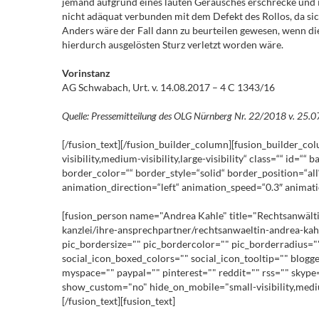
jemand aufgrund eines lauten Geräusches erschrecke und i
nicht adäquat verbunden mit dem Defekt des Rollos, da sic
Anders wäre der Fall dann zu beurteilen gewesen, wenn di
hierdurch ausgelösten Sturz verletzt worden wäre.
Vorinstanz
AG Schwabach, Urt. v. 14.08.2017 – 4 C 1343/16
Quelle: Pressemitteilung des OLG Nürnberg Nr. 22/2018 v. 25.
[/fusion_text][/fusion_builder_column][fusion_builder_co
visibility,medium-visibility,large-visibility“ class=““ i
border_color=““ border_style=“solid“ border_position=“al
animation_direction=“left“ animation_speed=“0.3″ animatio
[fusion_person name="Andrea Kahle" title="Rechtsanwältin"
kanzlei/ihre-ansprechpartner/rechtsanwaeltin-andrea-kahl
pic_bordersize="" pic_bordercolor="" pic_borderradius=""
social_icon_boxed_colors="" social_icon_tooltip="" blogge
myspace="" paypal="" pinterest="" reddit="" rss="" skype
show_custom="no" hide_on_mobile="small-visibility,medium-v
[/fusion_text][fusion_text]