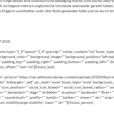
n Folge dessen eine unwillkürliche Bewegung mache. Eine solche Überre
h vorliegend mehrere unglückliche Umstände aneinander gereiht hätten, w
e Klägerin unmittelbar unter dem Rollo gestanden hätte und sie durch ei
07.2018
lumn type=“1_4″ layout=“1_4″ spacing=““ center_content=“no“ hover_type
d=““ background_color=““ background_image=““ background_position=“left t
l“ padding_top=““ padding_right=““ padding_bottom=““ padding_left=““ 
n_offset=““ last=“no“][fusion_text]
 picture="https://rae-oehlmann.de/wp-content/uploads/2018/04/portrait-
e/" linktarget="_self" pic_style="none" hover_type="none" background_
 icon_position="" social_icon_boxed="" social_icon_boxed_radius="" soc
r="" deviantart="" digg="" dribbble="" dropbox="" facebook="" flickr=""
="" soundcloud="" spotify="" tumblr="" twitter="" vimeo="" vk="" xing=
isibility,large-visibility" class="" id=""][/fusion_person]