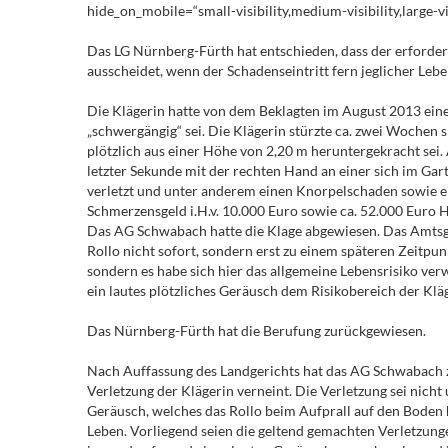
hide_on_mobile=“small-visibility,medium-visibility,large-v
Das LG Nürnberg-Fürth hat entschieden, dass der erforde
ausscheidet, wenn der Schadenseintritt fern jeglicher Leb
Die Klägerin hatte von dem Beklagten im August 2013 eine
„schwergängig“ sei. Die Klägerin stürzte ca. zwei Wochen s
plötzlich aus einer Höhe von 2,20 m heruntergekracht sei.
letzter Sekunde mit der rechten Hand an einer sich im Ga
verletzt und unter anderem einen Knorpelschaden sowie ei
Schmerzensgeld i.H.v. 10.000 Euro sowie ca. 52.000 Euro
Das AG Schwabach hatte die Klage abgewiesen. Das Amtsgeric
Rollo nicht sofort, sondern erst zu einem späteren Zeitpunk
sondern es habe sich hier das allgemeine Lebensrisiko ver
ein lautes plötzliches Geräusch dem Risikobereich der Klä
Das Nürnberg-Fürth hat die Berufung zurückgewiesen.
Nach Auffassung des Landgerichts hat das AG Schwabach 
Verletzung der Klägerin verneint. Die Verletzung sei nich
Geräusch, welches das Rollo beim Aufprall auf den Boden h
Leben. Vorliegend seien die geltend gemachten Verletzun