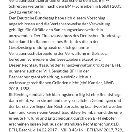
Vertrauensschutzgründen entsprechend dem o.g. BMF-
Schreiben weiterhin nach dem BMF-Schreiben in BStBl I 2003,
240 zu verfahren.
Der Deutsche Bundestag habe sich diesem Vorschlag
angeschlossen und die Verfahrensweise der Verwaltung
gebilligt, für Altfälle den Sanierungserlass weiterhin
anzuwenden. Der Finanzausschuss des Deutschen Bundestags
habe damit im Rahmen seines Berichtes die in der
Gesetzesbegründung ausdrücklich genannte
Vertrauensschutzregelung der Verwaltung mittels sog.
beredtem Schweigens des Gesetzgebers akzeptiert.
Dieser Rechtsauffassung der Finanzverwaltung folgt der BFH,
nunmehr auch der VIII. Senat des BFH in der
Besprechungsentscheidung, ausdrücklich aus
verfassungsrechtlichen Gründen nicht (ebf. Kanzler, NWB
2018, 1353).
III. Rechtsgrundsätzlich klärungsbedürftig ist eine Rechtsfrage
dann nicht, wenn sie anhand der gesetzlichen Grundlagen und
der bereits vorliegenden Rechtsprechung beantwortet werden
kann und keine neuen Gesichtspunkte erkennbar sind, die eine
erneute Prüfung und Entscheidung durch den BFH geboten
erscheinen lassen (vgl. aus der ständigen Rechtsprechung z.B.
BFH, Beschl. v. 14.02.2017 – VIII B 43/16 – BFH/NV 2017, 729,