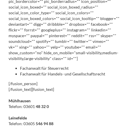
pic_bordercolor="" pic_borderradius="" icon_position=""
social_icon_boxed="" social_icon_boxed_radius=""
social_icon_color_type="" social_icon_colors=""
social_icon_boxed_colors="" social_icon_tooltip="" blogger=""
deviantart="" digg="" dribbble="" dropbox="" facebook=""
flickr="" forrst="" googleplus="" instagram="" linkedin=""
myspace="" paypal="" pinterest="" reddit="" rss="" skype=""
soundcloud="" spotify="" tumblr="" twitter="" vimeo=""
vk="" xing="" yahoo="" yelp="" youtube="" email=""
show_custom="no" hide_on_mobile="small-visibility,medium-
visibility,large-visibility" class="" id=""]
Fachanwalt für Steuerrecht
Fachanwalt für Handels- und Gesellschaftsrecht
[/fusion_person]
[/fusion_text][fusion_text]
Mühlhausen
Telefon: 03601
48 32 0
Leinefelde
Telefon: 03605
546 94 88