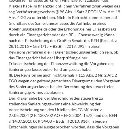
gewährten Erlasses durch ein Finanzgericht zulasten des
Klägers habe im finanzgerichtlichen Verfahren zwar wegen des
sog. Verböserungsverbots (§ 96 Abs. 1 Satz 2 FGO i.V.m. Art. 19
Abs. 4 GG zu unterbleiben. Nicht in Betracht komme aber auf
Grundlage des Sanierungserlasses die Aufhebung eines
Ablehnungsbescheids oder die Erhöhung eines Erlassbetrags
durch ein Finanzgericht oder den BFH. Ebenso wenig könne
nach der Entscheidung des Großen Senats des BFH (Beschl. v.
28.11.2016 – GrS 1/15 – BStBl II 2017, 393) in einem
Revisionsverfahren die Frage entscheidungserheblich sein, ob
das Finanzgericht bei der Überprüfung einer
Erlassentscheidung der Finanzverwaltung die Vorgaben des
Sanierungserlasses zutreffend umgesetzt habe.
III. Die Revision sei auch nicht gemäß § 115 Abs. 2 Nr. 2 Alt. 2
FGO wegen der geltend gemachten Divergenz zu den Vorgaben
des Sanierungserlasses bei der Berechnung des steuerfreien
Sanierungsgewinns zuzulassen.
Der Kläger sehe bei der Berechnung des steuerfrei zu
stellenden Sanierungsgewinns eine Abweichung der
Vorentscheidung von den Urteilen des FG Münster v.
27.05.2004 (2 K 1307/02 AO – EFG 2004, 1572) und des BFH
v. 14.07.2010 (X R 34/08 – BStBl II 2010, 916). In beiden
Entscheidungen sei ausgesprochen worden, dass die Vorgaben