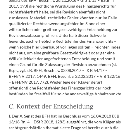
Senats des BFH (Beschl. v. 28.11.2016 – GrS 1/15 – BStBl II
2017, 393) die rechtliche Würdigung des Finanzgerichts für
rechtsfehlerhaft halte, sei die Revision ebenfalls nicht
zuzulassen. Materiell-rechtliche Fehler könnten nur im Falle
qualifizierter Rechtsanwendungsfehler im Sinne einer
willkürlichen oder greifbar gesetzwidrigen Entscheidung zur
Revisionszulassung führen. Unterhalb dieser Schwelle
liegende, auch erhebliche Rechtsfehler des Finanzgerichts –
wenn solche hier überhaupt vorliegen sollten – reichten indes
nicht aus, um eine greifbare Gesetzwidrigkeit oder gar eine
Willkürlichkeit der angefochtenen Entscheidung und somit
einen Grund für die Zulassung der Revision anzunehmen (st.
Rspr., vgl. z.B. BFH, Beschl. v. 03.08.2017 – IX B 54/17 –
BFH/NV 2017, 1449; BFH, Beschl. v. 22.02.2017 – V B 122/16
– BFH/NV 2017, 772). Weder lege der Kläger derart
offensichtliche Rechtsfehler des Finanzgerichts dar noch
bestünden im Streitfall für solche anderweitige Anhaltspunkte.
C. Kontext der Entscheidung
I. Der X. Senat des BFH hat im Beschluss vom 16.04.2018 (X B
13/18 Rn. 4 – DStR 2018, 1283) ausgeführt, die vom Kläger als
rechtsgrundsätzlich thematisierte Frage sei bereits durch die