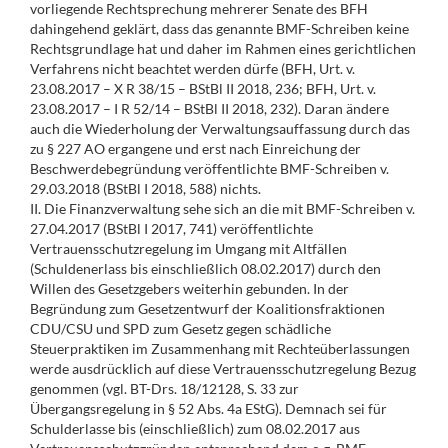
vorliegende Rechtsprechung mehrerer Senate des BFH
dahingehend geklärt, dass das genannte BMF-Schreiben keine
Rechtsgrundlage hat und daher im Rahmen eines gerichtlichen
Verfahrens nicht beachtet werden dürfe (BFH, Urt. v.
23.08.2017 – X R 38/15 – BStBl II 2018, 236; BFH, Urt. v.
23.08.2017 – I R 52/14 – BStBl II 2018, 232). Daran ändere
auch die Wiederholung der Verwaltungsauffassung durch das
zu § 227 AO ergangene und erst nach Einreichung der
Beschwerdebegründung veröffentlichte BMF-Schreiben v.
29.03.2018 (BStBl I 2018, 588) nichts.
II. Die Finanzverwaltung sehe sich an die mit BMF-Schreiben v.
27.04.2017 (BStBl I 2017, 741) veröffentlichte
Vertrauensschutzregelung im Umgang mit Altfällen
(Schuldenerlass bis einschließlich 08.02.2017) durch den
Willen des Gesetzgebers weiterhin gebunden. In der
Begründung zum Gesetzentwurf der Koalitionsfraktionen
CDU/CSU und SPD zum Gesetz gegen schädliche
Steuerpraktiken im Zusammenhang mit Rechteüberlassungen
werde ausdrücklich auf diese Vertrauensschutzregelung Bezug
genommen (vgl. BT-Drs. 18/12128, S. 33 zur
Übergangsregelung in § 52 Abs. 4a EStG). Demnach sei für
Schulderlasse bis (einschließlich) zum 08.02.2017 aus