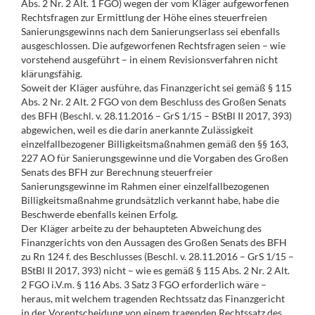
Abs. 2 Nr. 2 Alt. 1 FGO) wegen der vom Kläger aufgeworfenen
Rechtsfragen zur Ermittlung der Höhe eines steuerfreien
Sanierungsgewinns nach dem Sanierungserlass sei ebenfalls
ausgeschlossen. Die aufgeworfenen Rechtsfragen seien – wie
vorstehend ausgeführt – in einem Revisionsverfahren nicht
klärungsfähig.
Soweit der Kläger ausführe, das Finanzgericht sei gemäß § 115
Abs. 2 Nr. 2 Alt. 2 FGO von dem Beschluss des Großen Senats
des BFH (Beschl. v. 28.11.2016 – GrS 1/15 – BStBl II 2017, 393)
abgewichen, weil es die darin anerkannte Zulässigkeit
einzelfallbezogener Billigkeitsmaßnahmen gemäß den §§ 163,
227 AO für Sanierungsgewinne und die Vorgaben des Großen
Senats des BFH zur Berechnung steuerfreier
Sanierungsgewinne im Rahmen einer einzelfallbezogenen
Billigkeitsmaßnahme grundsätzlich verkannt habe, habe die
Beschwerde ebenfalls keinen Erfolg.
Der Kläger arbeite zu der behaupteten Abweichung des
Finanzgerichts von den Aussagen des Großen Senats des BFH
zu Rn 124 f. des Beschlusses (Beschl. v. 28.11.2016 – GrS 1/15 –
BStBl II 2017, 393) nicht – wie es gemäß § 115 Abs. 2 Nr. 2 Alt.
2 FGO i.V.m. § 116 Abs. 3 Satz 3 FGO erforderlich wäre –
heraus, mit welchem tragenden Rechtssatz das Finanzgericht
in der Vorentscheidung von einem tragenden Rechtssatz des