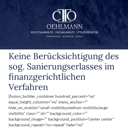
Zum
Inhalt
springen
Keine Berücksichtigung des
sog. Sanierungserlasses im
finanzgerichtlichen
Verfahren
[fusion_builder_container hundred_percent=“no“
equal_height_columns=“no“ menu_anchor=““
hide_on_mobile=“small-visibility,medium-visibility,large-
visibility“ class=““ id=““ background_color=““
background_image=““ background_position=“center center“
background_repeat=“no-repeat“ fade=“no“