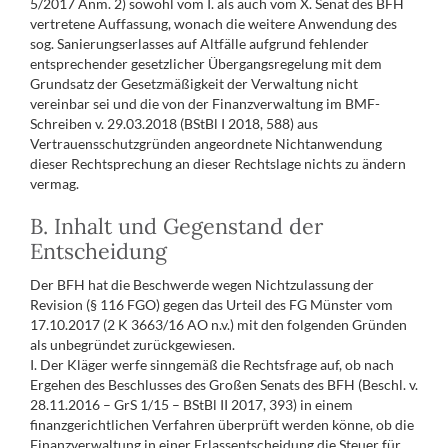
5/2017 Anm. 2) sowohl vom I. als auch vom X. Senat des BFH
vertretene Auffassung, wonach die weitere Anwendung des
sog. Sanierungserlasses auf Altfälle aufgrund fehlender
entsprechender gesetzlicher Übergangsregelung mit dem
Grundsatz der Gesetzmäßigkeit der Verwaltung nicht
vereinbar sei und die von der Finanzverwaltung im BMF-
Schreiben v. 29.03.2018 (BStBl I 2018, 588) aus
Vertrauensschutzgründen angeordnete Nichtanwendung
dieser Rechtsprechung an dieser Rechtslage nichts zu ändern
vermag.
B. Inhalt und Gegenstand der
Entscheidung
Der BFH hat die Beschwerde wegen Nichtzulassung der
Revision (§ 116 FGO) gegen das Urteil des FG Münster vom
17.10.2017 (2 K 3663/16 AO n.v.) mit den folgenden Gründen
als unbegründet zurückgewiesen.
I. Der Kläger werfe sinngemäß die Rechtsfrage auf, ob nach
Ergehen des Beschlusses des Großen Senats des BFH (Beschl. v.
28.11.2016 – GrS 1/15 – BStBl II 2017, 393) in einem
finanzgerichtlichen Verfahren überprüft werden könne, ob die
Finanzverwaltung in einer Erlassentscheidung die Steuer für