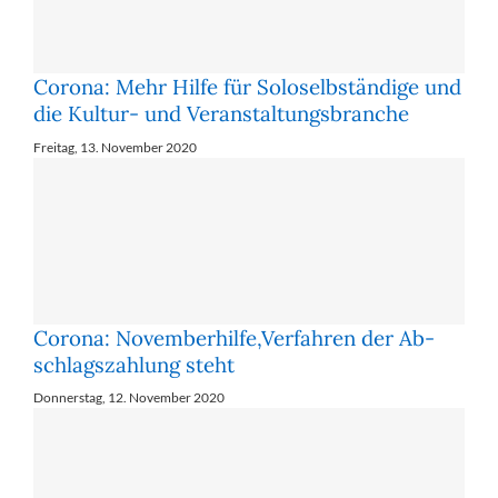
Corona: Mehr Hil­fe für So­lo­selb­stän­di­ge und
die Kul­tur- und Ver­an­stal­tungs­bran­che
Freitag, 13. November 2020
Corona: No­vem­ber­hil­fe,Ver­fah­ren der Ab­
schlags­zah­lung steht
Donnerstag, 12. November 2020