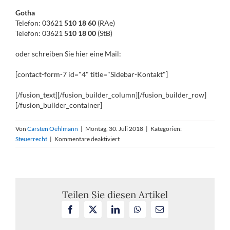
Gotha
Telefon: 03621
510 18 60
(RAe)
Telefon: 03621
510 18 00
(StB)
oder schreiben Sie hier eine Mail:
[contact-form-7 id="4" title="Sidebar-Kontakt"]
[/fusion_text][/fusion_builder_column][/fusion_builder_row]
[/fusion_builder_container]
Von
Carsten Oehlmann
|
Montag, 30. Juli 2018
|
Kategorien:
für
Steuerrecht
|
Kommentare deaktiviert
Keine
Berücksichtigung
des
sog.
Sanierungserlasses
Teilen Sie diesen Artikel
im
Facebook
X
LinkedIn
WhatsApp
E-
finanzgerichtlichen
Mail
Verfahren