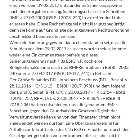
einen vor dem 09.02.2017 entstandenen Sanierungsgewinn
nach den Vorgaben des sog. Sanierungserlasses im Schreiben
BMF v. 27.03.2003 (BStBl I 2003, 240) in zutreffender Höhe
erlassen habe. Diese Rechtsfrage sei nicht klärungsbedürftig;
denn sie könne auf Grundlage der ergangenen Rechtsprechung
abschließend beantwortet werden.
Wenn ein Sanierungsgewinn dadurch entstanden sei, dass die
Schulden vor dem 09.02.2017 erlassen worden seien, komme
weder eine Einkommensteuerbefreiung dieses
Sanierungsgewinns nach § 3a EStG n.F. noch eine
Billigkeitsmaßnahme nach den BMF-Schreiben in BStBl I 2003,
240 oder v. 27.04.2017 (BStBl I 2017, 741) in Betracht.
Der Große Senat des BFH in seinem Beschluss (BFH, Beschl. v.
28.11.2016 – GrS 1/15 – BStBl II 2017, 393) und dem folgend
der I. und X. Senat (BFH, Urt. v. 23.08.2017 – I R 52/14 – BStBl
II 2018, 232; BFH, Urt. v. 23.08.2017 – X R 38/15 – BStBl II
2018, 236) hätten entschieden, dass die genannten BMF-
Schreiben gegen den Grundsatz der Gesetzmäßigkeit der
Verwaltung verstießen und von den Finanzgerichten nicht
angewendet werden dürften. Eine Übergangsregelung für
Altfälle vor Inkrafttreten des § 3a EStG n.F. hätte nur durch den
Gesetzgeber getroffen werden können; dies sei aber nicht