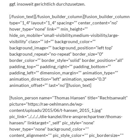
ggf. insoweit gerichtlich durchzusetzen.
[/fusion_text][/fusion_builder_column][fusion_builder_column
type=“1_4″ layout=“1_4″ spacing=““ center_content=“no“
hover_type=“none“ link=““ min_height=““
hide_on_mobile=“small-visibility,medium-visibility,large-
visibility“ class=““ id=““ background_color=““
background_image=““ background_position=“left top“
background_repeat=“no-repeat“ border_size=“0″
border_color=““ border_style=“solid“ border_position=“all“
padding_top=““ padding_right=““ padding_bottom=““
padding_left=““ dimension_margin=““ animation_type=““
animation_direction=“left“ animation_speed=“0.3″
animation_offset=““ last=“no“][fusion_text]
[fusion_person name="Thomas Hansen" title="Rechtsanwalt"
picture="https://rae-oehlmann.de/wp-
content/uploads/2015/06/t-hansen_2015_1.jpg"
pic_link="../../../../die-kanzlei/ihre-ansprechpartner/thomas-
hansen/" linktarget="_self" pic_style="none"
hover_type="none" background_color=""
content_alignment="" pic_style_color="" pic_bordersize=""