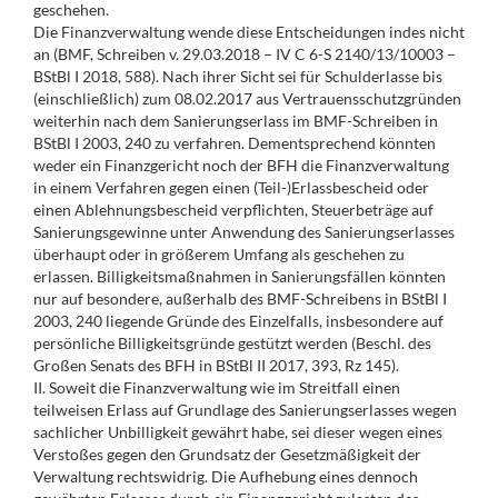
geschehen.
Die Finanzverwaltung wende diese Entscheidungen indes nicht
an (BMF, Schreiben v. 29.03.2018 – IV C 6-S 2140/13/10003 –
BStBl I 2018, 588). Nach ihrer Sicht sei für Schulderlasse bis
(einschließlich) zum 08.02.2017 aus Vertrauensschutzgründen
weiterhin nach dem Sanierungserlass im BMF-Schreiben in
BStBl I 2003, 240 zu verfahren. Dementsprechend könnten
weder ein Finanzgericht noch der BFH die Finanzverwaltung
in einem Verfahren gegen einen (Teil-)Erlassbescheid oder
einen Ablehnungsbescheid verpflichten, Steuerbeträge auf
Sanierungsgewinne unter Anwendung des Sanierungserlasses
überhaupt oder in größerem Umfang als geschehen zu
erlassen. Billigkeitsmaßnahmen in Sanierungsfällen könnten
nur auf besondere, außerhalb des BMF-Schreibens in BStBl I
2003, 240 liegende Gründe des Einzelfalls, insbesondere auf
persönliche Billigkeitsgründe gestützt werden (Beschl. des
Großen Senats des BFH in BStBl II 2017, 393, Rz 145).
II. Soweit die Finanzverwaltung wie im Streitfall einen
teilweisen Erlass auf Grundlage des Sanierungserlasses wegen
sachlicher Unbilligkeit gewährt habe, sei dieser wegen eines
Verstoßes gegen den Grundsatz der Gesetzmäßigkeit der
Verwaltung rechtswidrig. Die Aufhebung eines dennoch