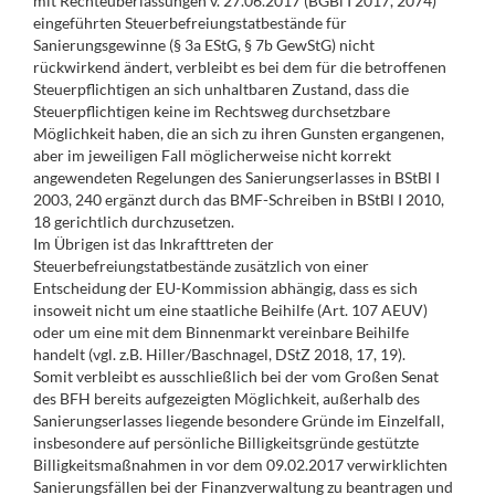
mit Rechteüberlassungen v. 27.06.2017 (BGBl I 2017, 2074)
eingeführten Steuerbefreiungstatbestände für
Sanierungsgewinne (§ 3a EStG, § 7b GewStG) nicht
rückwirkend ändert, verbleibt es bei dem für die betroffenen
Steuerpflichtigen an sich unhaltbaren Zustand, dass die
Steuerpflichtigen keine im Rechtsweg durchsetzbare
Möglichkeit haben, die an sich zu ihren Gunsten ergangenen,
aber im jeweiligen Fall möglicherweise nicht korrekt
angewendeten Regelungen des Sanierungserlasses in BStBl I
2003, 240 ergänzt durch das BMF-Schreiben in BStBl I 2010,
18 gerichtlich durchzusetzen.
Im Übrigen ist das Inkrafttreten der
Steuerbefreiungstatbestände zusätzlich von einer
Entscheidung der EU-Kommission abhängig, dass es sich
insoweit nicht um eine staatliche Beihilfe (Art. 107 AEUV)
oder um eine mit dem Binnenmarkt vereinbare Beihilfe
handelt (vgl. z.B. Hiller/Baschnagel, DStZ 2018, 17, 19).
Somit verbleibt es ausschließlich bei der vom Großen Senat
des BFH bereits aufgezeigten Möglichkeit, außerhalb des
Sanierungserlasses liegende besondere Gründe im Einzelfall,
insbesondere auf persönliche Billigkeitsgründe gestützte
Billigkeitsmaßnahmen in vor dem 09.02.2017 verwirklichten
Sanierungsfällen bei der Finanzverwaltung zu beantragen und