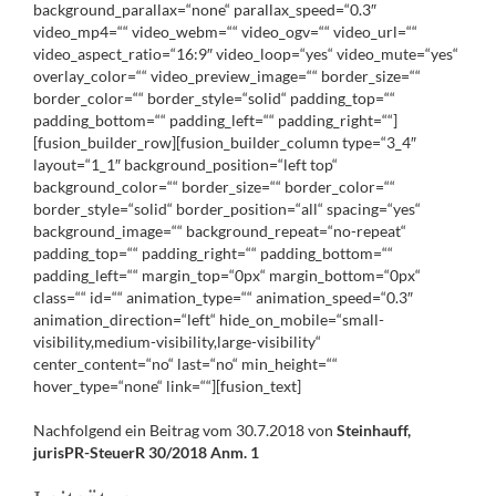
background_parallax=“none“ parallax_speed=“0.3″
video_mp4=““ video_webm=““ video_ogv=““ video_url=““
video_aspect_ratio=“16:9″ video_loop=“yes“ video_mute=“yes“
overlay_color=““ video_preview_image=““ border_size=““
border_color=““ border_style=“solid“ padding_top=““
padding_bottom=““ padding_left=““ padding_right=““]
[fusion_builder_row][fusion_builder_column type=“3_4″
layout=“1_1″ background_position=“left top“
background_color=““ border_size=““ border_color=““
border_style=“solid“ border_position=“all“ spacing=“yes“
background_image=““ background_repeat=“no-repeat“
padding_top=““ padding_right=““ padding_bottom=““
padding_left=““ margin_top=“0px“ margin_bottom=“0px“
class=““ id=““ animation_type=““ animation_speed=“0.3″
animation_direction=“left“ hide_on_mobile=“small-
visibility,medium-visibility,large-visibility“
center_content=“no“ last=“no“ min_height=““
hover_type=“none“ link=““][fusion_text]
Nachfolgend ein Beitrag vom 30.7.2018 von
Steinhauff,
jurisPR-SteuerR 30/2018 Anm. 1