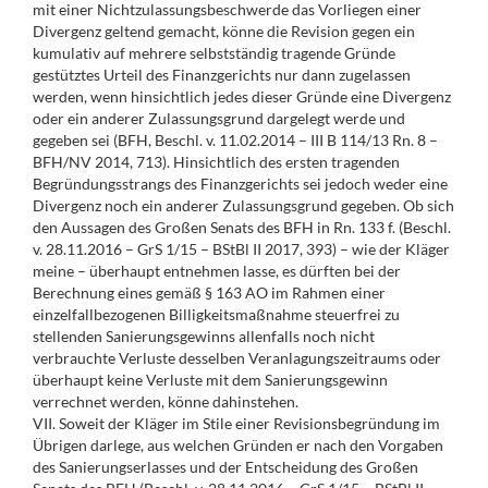
mit einer Nichtzulassungsbeschwerde das Vorliegen einer
Divergenz geltend gemacht, könne die Revision gegen ein
kumulativ auf mehrere selbstständig tragende Gründe
gestütztes Urteil des Finanzgerichts nur dann zugelassen
werden, wenn hinsichtlich jedes dieser Gründe eine Divergenz
oder ein anderer Zulassungsgrund dargelegt werde und
gegeben sei (BFH, Beschl. v. 11.02.2014 – III B 114/13 Rn. 8 –
BFH/NV 2014, 713). Hinsichtlich des ersten tragenden
Begründungsstrangs des Finanzgerichts sei jedoch weder eine
Divergenz noch ein anderer Zulassungsgrund gegeben. Ob sich
den Aussagen des Großen Senats des BFH in Rn. 133 f. (Beschl.
v. 28.11.2016 – GrS 1/15 – BStBl II 2017, 393) – wie der Kläger
meine – überhaupt entnehmen lasse, es dürften bei der
Berechnung eines gemäß § 163 AO im Rahmen einer
einzelfallbezogenen Billigkeitsmaßnahme steuerfrei zu
stellenden Sanierungsgewinns allenfalls noch nicht
verbrauchte Verluste desselben Veranlagungszeitraums oder
überhaupt keine Verluste mit dem Sanierungsgewinn
verrechnet werden, könne dahinstehen.
VII. Soweit der Kläger im Stile einer Revisionsbegründung im
Übrigen darlege, aus welchen Gründen er nach den Vorgaben
des Sanierungserlasses und der Entscheidung des Großen