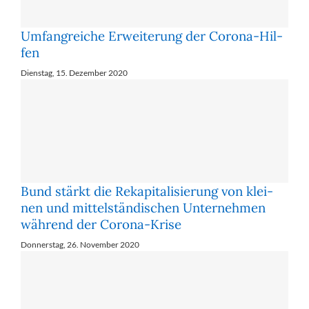
Um­fang­rei­che Er­wei­te­rung der Co­ro­na-Hil­
fen
Dienstag, 15. Dezember 2020
Bund stärkt die Re­ka­pi­ta­li­sie­rung von klei­
nen und mit­tel­stän­di­schen Un­ter­neh­men
wäh­rend der Co­ro­na-Kri­se
Donnerstag, 26. November 2020