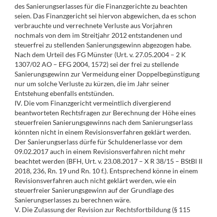
des Sanierungserlasses für die Finanzgerichte zu beachten
seien. Das Finanzgericht sei hiervon abgewichen, da es schon
verbrauchte und verrechnete Verluste aus Vorjahren
nochmals von dem im Streitjahr 2012 entstandenen und
steuerfrei zu stellenden Sanierungsgewinn abgezogen habe.
Nach dem Urteil des FG Münster (Urt. v. 27.05.2004 – 2 K
1307/02 AO – EFG 2004, 1572) sei der frei zu stellende
Sanierungsgewinn zur Vermeidung einer Doppelbegünstigung
nur um solche Verluste zu kürzen, die im Jahr seiner
Entstehung ebenfalls entstünden.
IV. Die vom Finanzgericht vermeintlich divergierend
beantworteten Rechtsfragen zur Berechnung der Höhe eines
steuerfreien Sanierungsgewinns nach dem Sanierungserlass
könnten nicht in einem Revisionsverfahren geklärt werden.
Der Sanierungserlass dürfe für Schuldenerlasse vor dem
09.02.2017 auch in einem Revisionsverfahren nicht mehr
beachtet werden (BFH, Urt. v. 23.08.2017 – X R 38/15 – BStBl II
2018, 236, Rn. 19 und Rn. 10 f.). Entsprechend könne in einem
Revisionsverfahren auch nicht geklärt werden, wie ein
steuerfreier Sanierungsgewinn auf der Grundlage des
Sanierungserlasses zu berechnen wäre.
V. Die Zulassung der Revision zur Rechtsfortbildung (§ 115