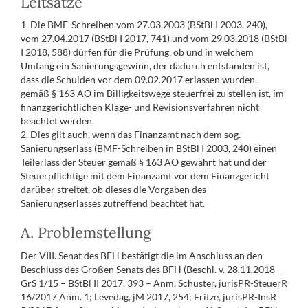
Leitsätze
1. Die BMF-Schreiben vom 27.03.2003 (BStBl I 2003, 240),
vom 27.04.2017 (BStBl I 2017, 741) und vom 29.03.2018 (BStBl
I 2018, 588) dürfen für die Prüfung, ob und in welchem
Umfang ein Sanierungsgewinn, der dadurch entstanden ist,
dass die Schulden vor dem 09.02.2017 erlassen wurden,
gemäß § 163 AO im Billigkeitswege steuerfrei zu stellen ist, im
finanzgerichtlichen Klage- und Revisionsverfahren nicht
beachtet werden.
2. Dies gilt auch, wenn das Finanzamt nach dem sog.
Sanierungserlass (BMF-Schreiben in BStBl I 2003, 240) einen
Teilerlass der Steuer gemäß § 163 AO gewährt hat und der
Steuerpflichtige mit dem Finanzamt vor dem Finanzgericht
darüber streitet, ob dieses die Vorgaben des
Sanierungserlasses zutreffend beachtet hat.
A. Problemstellung
Der VIII. Senat des BFH bestätigt die im Anschluss an den
Beschluss des Großen Senats des BFH (Beschl. v. 28.11.2018 –
GrS 1/15 – BStBl II 2017, 393 – Anm. Schuster, jurisPR-SteuerR
16/2017 Anm. 1; Levedag, jM 2017, 254; Fritze, jurisPR-InsR