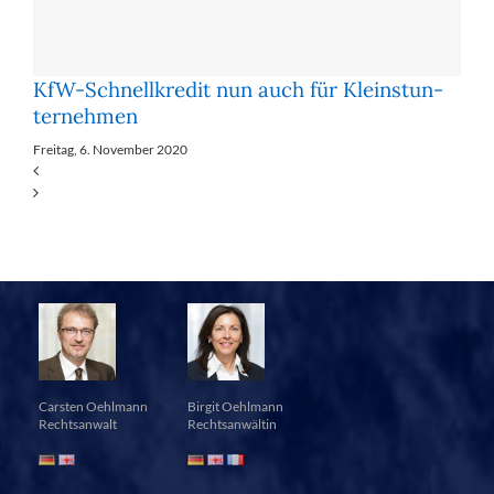
KfW-Schnell­kre­dit nun auch für Klein­st­un­
ter­neh­men
Freitag, 6. November 2020
Carsten Oehlmann
Birgit Oehlmann
Rechtsanwalt
Rechtsanwältin