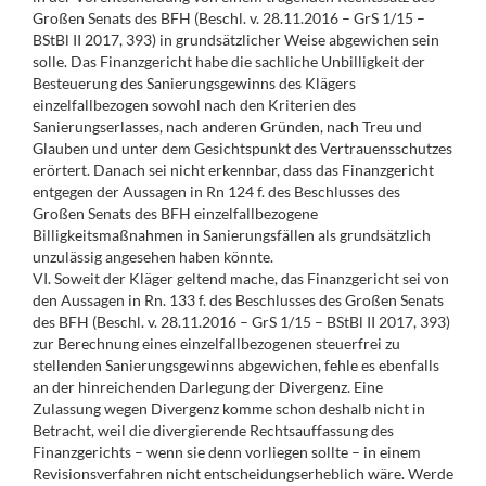
Großen Senats des BFH (Beschl. v. 28.11.2016 – GrS 1/15 –
BStBl II 2017, 393) in grundsätzlicher Weise abgewichen sein
solle. Das Finanzgericht habe die sachliche Unbilligkeit der
Besteuerung des Sanierungsgewinns des Klägers
einzelfallbezogen sowohl nach den Kriterien des
Sanierungserlasses, nach anderen Gründen, nach Treu und
Glauben und unter dem Gesichtspunkt des Vertrauensschutzes
erörtert. Danach sei nicht erkennbar, dass das Finanzgericht
entgegen der Aussagen in Rn 124 f. des Beschlusses des
Großen Senats des BFH einzelfallbezogene
Billigkeitsmaßnahmen in Sanierungsfällen als grundsätzlich
unzulässig angesehen haben könnte.
VI. Soweit der Kläger geltend mache, das Finanzgericht sei von
den Aussagen in Rn. 133 f. des Beschlusses des Großen Senats
des BFH (Beschl. v. 28.11.2016 – GrS 1/15 – BStBl II 2017, 393)
zur Berechnung eines einzelfallbezogenen steuerfrei zu
stellenden Sanierungsgewinns abgewichen, fehle es ebenfalls
an der hinreichenden Darlegung der Divergenz. Eine
Zulassung wegen Divergenz komme schon deshalb nicht in
Betracht, weil die divergierende Rechtsauffassung des
Finanzgerichts – wenn sie denn vorliegen sollte – in einem
Revisionsverfahren nicht entscheidungserheblich wäre. Werde