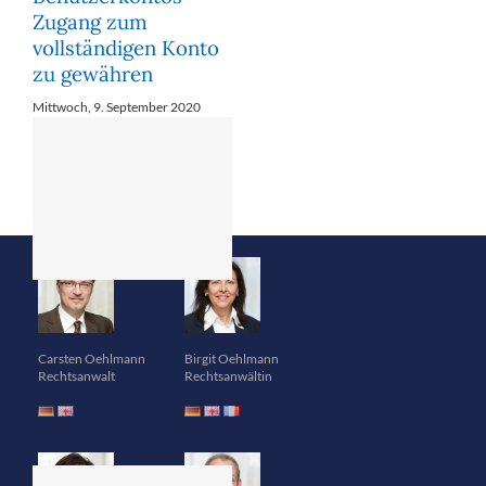
Zugang zum
vollständigen Konto
zu gewähren
Mittwoch, 9. September 2020
BGH zum Wegfall
der
Geschäftsgrundlage
Carsten Oehlmann
Birgit Oehlmann
einer Schenkung bei
Rechtsanwalt
Rechtsanwältin
Scheitern einer
Lebensgemeinschaft
Dienstag, 18. Juni 2019