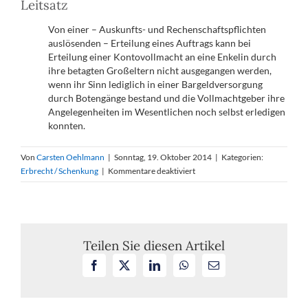
Leitsatz
Von einer – Auskunfts- und Rechenschaftspflichten
auslösenden – Erteilung eines Auftrags kann bei
Erteilung einer Kontovollmacht an eine Enkelin durch
ihre betagten Großeltern nicht ausgegangen werden,
wenn ihr Sinn lediglich in einer Bargeldversorgung
durch Botengänge bestand und die Vollmachtgeber ihre
Angelegenheiten im Wesentlichen noch selbst erledigen
konnten.
Von
Carsten Oehlmann
|
Sonntag, 19. Oktober 2014
|
Kategorien:
für
Erbrecht / Schenkung
|
Kommentare deaktiviert
Keine
Auskunftspflicht
bei
vorsorglicher
Kontovollmacht
Teilen Sie diesen Artikel
und
Facebook
X
LinkedIn
WhatsApp
E-
einfachen
Mail
Botengängen