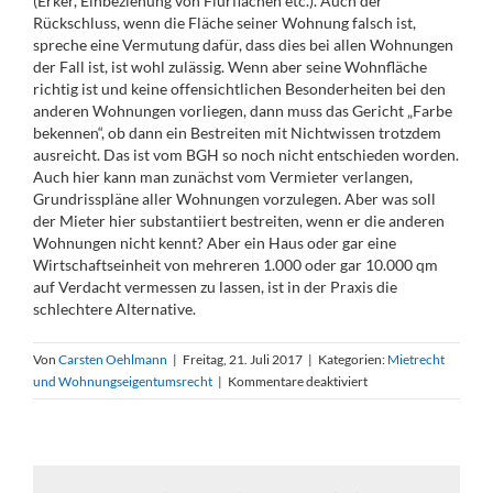
(Erker, Einbeziehung von Flurflächen etc.). Auch der
Rückschluss, wenn die Fläche seiner Wohnung falsch ist,
spreche eine Vermutung dafür, dass dies bei allen Wohnungen
der Fall ist, ist wohl zulässig. Wenn aber seine Wohnfläche
richtig ist und keine offensichtlichen Besonderheiten bei den
anderen Wohnungen vorliegen, dann muss das Gericht „Farbe
bekennen“, ob dann ein Bestreiten mit Nichtwissen trotzdem
ausreicht. Das ist vom BGH so noch nicht entschieden worden.
Auch hier kann man zunächst vom Vermieter verlangen,
Grundrisspläne aller Wohnungen vorzulegen. Aber was soll
der Mieter hier substantiiert bestreiten, wenn er die anderen
Wohnungen nicht kennt? Aber ein Haus oder gar eine
Wirtschaftseinheit von mehreren 1.000 oder gar 10.000 qm
auf Verdacht vermessen zu lassen, ist in der Praxis die
schlechtere Alternative.
Von
Carsten Oehlmann
|
Freitag, 21. Juli 2017
|
Kategorien:
Mietrecht
für
und Wohnungseigentumsrecht
|
Kommentare deaktiviert
Kein
Bestreiten
des
Mieters
mit