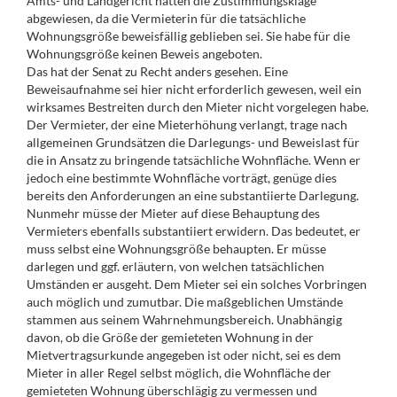
Amts- und Landgericht hatten die Zustimmungsklage
abgewiesen, da die Vermieterin für die tatsächliche
Wohnungsgröße beweisfällig geblieben sei. Sie habe für die
Wohnungsgröße keinen Beweis angeboten.
Das hat der Senat zu Recht anders gesehen. Eine
Beweisaufnahme sei hier nicht erforderlich gewesen, weil ein
wirksames Bestreiten durch den Mieter nicht vorgelegen habe.
Der Vermieter, der eine Mieterhöhung verlangt, trage nach
allgemeinen Grundsätzen die Darlegungs- und Beweislast für
die in Ansatz zu bringende tatsächliche Wohnfläche. Wenn er
jedoch eine bestimmte Wohnfläche vorträgt, genüge dies
bereits den Anforderungen an eine substantiierte Darlegung.
Nunmehr müsse der Mieter auf diese Behauptung des
Vermieters ebenfalls substantiiert erwidern. Das bedeutet, er
muss selbst eine Wohnungsgröße behaupten. Er müsse
darlegen und ggf. erläutern, von welchen tatsächlichen
Umständen er ausgeht. Dem Mieter sei ein solches Vorbringen
auch möglich und zumutbar. Die maßgeblichen Umstände
stammen aus seinem Wahrnehmungsbereich. Unabhängig
davon, ob die Größe der gemieteten Wohnung in der
Mietvertragsurkunde angegeben ist oder nicht, sei es dem
Mieter in aller Regel selbst möglich, die Wohnfläche der
gemieteten Wohnung überschlägig zu vermessen und