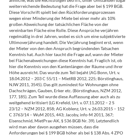
ähnliche, was die Rechtsfolgen betrifft, unter Umständen sogar
weiterreichende Bedeutung hat die Frage aber bei § 199 BGB.
Diese Vorschrift spielt bei den Rückforderungsprozessen
wegen einer Minderung der Miete bei einer mehr als 10%
großen Abweichung der tatsächlichen Fläche von der
vereinbarten Fläche eine Rolle. Diese Ansprüche verjähren
regelmäßig in drei Jahren, wobei es sich um eine subjektivierte
Ultimoverjährung handelt. Die Verjährung beginnt erst, wenn
der Mieter von den den Anspruch begründenden Tatsachen
Kenntnis hat. Auch hier taucht die Frage auf, wann der Mieter
bei Flächenabweichungen diese Kenntnis hat. Fraglich ist, ob
hier die Kenntnis von den Kantenlängen der Räume und ihrer
Höhe ausreicht. Das wurde zum Teil bejaht (AG Bonn, Urt. v.
18.04.2012 – 203 C 55/11 – MietRB 2012, 225; Börstinghaus,
NJW 2011, 3545). Das gilt zumindest für Wohnungen ohne
Dachschrägen, Gauben, Erker etc. (Börstinghaus, NZM 2012,
177, 185). Zum Teil wurde diese Auffassung aber auch als zu
weitgehend kritisiert (LG Krefeld, Urt. v. 07.11.2012 – 2 S
23/12 – NZM 2012, 858; AG Koblenz, Urt. v. 26.03.2015 – 152
C 3763/14 – WuM 2015, 443; Jacoby, info-M 2011, 367;
Eisenschmid, MietPrax-AK, § 536 BGB Nr. 39). Letztendlich
wird man aber davon ausgehen müssen, dass die
Anforderungen bei § 199 BGB höher als bei § 138 Abs. 4 ZPO