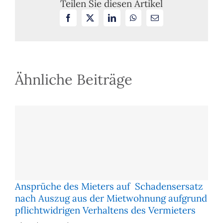
Teilen Sie diesen Artikel
Nichtwissen
Facebook
X
LinkedIn
WhatsApp
E-
der
Mail
vom
Vermieter
behaupteten
Wohnfläche
im
Ähnliche Beiträge
Mieterhöhungsproze
Ansprüche des Mieters auf Schadensersatz
nach Auszug aus der Mietwohnung aufgrund
pflichtwidrigen Verhaltens des Vermieters