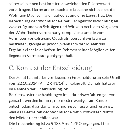
seinerseits einen bestimmten abweichenden Flächenwert
vorzutragen. Daran ändert auch die Tatsache nichts, dass die
Wohnung Dachschrägen aufweist und eine Loggia hat. Die
Berechnung der Wohnfläche einer Dachgeschosswohnung sei
zwar aufgrund von Schrägen und Winkeln nach den Vorgaben
der Wohnflächenverordnung kompliziert; um die vom
Vermieter vorgetragene Quadratmeterzahl wirksam zu
bestreiten, genüge es jedoch, wenn ihm der Mieter das
Ergebnis einer laienhaften, im Rahmen seiner Möglichkeiten
liegenden Vermessung entgegenhält.
C. Kontext der Entscheidung
Der Senat hat mit der vorliegenden Entscheidung an sein Urteil
vom 22.10.2014 (VIII ZR 41/14) angeknüpft. Damals hatte er
im Rahmen der Untersuchung, ob
Betriebskostennachzahlungen im Urkundsverfahren geltend
gemacht werden können, mehr oder weniger am Rande
entschieden, dass der Umrechnungsschlüssel unstreitig ist,
weil das Bestreiten der Wohnfläche mit Nichtwissen durch
den Mieter unerheblich war.
Die Entscheidung ist zu § 138 Abs. 4 ZPO ergangen. Eine