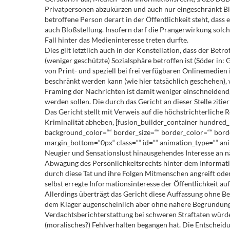
Privatpersonen abzukürzen und auch nur eingeschränkt Bilde
betroffene Person derart in der Öffentlichkeit steht, dass 
auch Bloßstellung. Insofern darf die Prangerwirkung solch
Fall hinter das Medieninteresse treten durfte.
Dies gilt letztlich auch in der Konstellation, dass der Bet
(weniger geschützte) Sozialsphäre betroffen ist (Söder in
von Print- und speziell bei frei verfügbaren Onlinemedien
beschränkt werden kann (wie hier tatsächlich geschehen), 
Framing der Nachrichten ist damit weniger einschneidend,
werden sollen. Die durch das Gericht an dieser Stelle zit
Das Gericht stellt mit Verweis auf die höchstrichterliche
Kriminalität abheben, [fusion_builder_container hundred_
background_color=““ border_size=““ border_color=““ bor
margin_bottom=“0px“ class=““ id=““ animation_type=““ an
Neugier und Sensationslust hinausgehendes Interesse an nä
Abwägung des Persönlichkeitsrechts hinter dem Information
durch diese Tat und ihre Folgen Mitmenschen angreift oder
selbst erregte Informationsinteresse der Öffentlichkeit au
Allerdings überträgt das Gericht diese Auffassung ohne Be
dem Kläger augenscheinlich aber ohne nähere Begründung du
Verdachtsberichterstattung bei schweren Straftaten würde
(moralisches?) Fehlverhalten begangen hat. Die Entscheidu