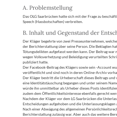
A. Problemstellung
Das OLG Saarbrücken hatte sich mit der Frage zu beschäftig
Speech (Hassbotschaften) verbreiten.
B. Inhalt und Gegenstand der Ents
Der Kläger begehrte von zwei Presseunternehmen, welche ei
der Berichterstattung über seine Person. Die Beklagten hat
Tötungsdelikten aufgefasst werden kann. Der Beitrag war 
wegen Volksverhetzung und Beleidigung verurteilten Schrif
publiziert hatte.
Der Facebook-Beitrag des Klägers sowie sein -Account wur
veröffentlicht und sind noch in deren Online-Archiv vorh
Der Kläger bestritt die Urheberschaft dieses Beitrags und 
eine Identitätstäuschung begangen und unter seinem Name
würde ihn unmittelbar als Urheber dieses Posts identifizi
zudem dem Öffentlichkeitsinteresse ebenfalls gerecht wer
Nachdem der Kläger vor dem LG Saarbrücken die Unterlassu
Entscheidungen aufgehoben und die Unterlassungsklagen 
Nach einer Abwägung des allgemeinen Persönlichkeitsrech
Berichterstattung zulässig war. Aber auch das weitere Bereit