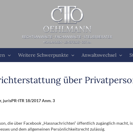
ten
Weitere Schwerpunkte
Anwaltswechsel
S
richterstattung über Privatpers
, jurisPR-ITR 18/2017 Anm. 3
rson, die über Facebook „Hassnachrichten“ öffentlich zugänglich macht,
esses und dem allgemeinen Persönlichkeitsrecht zulässig.