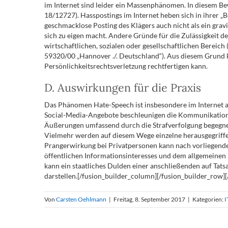
im Internet sind leider ein Massenphänomen. In diesem B
18/12727). Hasspostings im Internet heben sich in ihrer 
geschmacklose Posting des Klägers auch nicht als ein gra
sich zu eigen macht. Andere Gründe für die Zulässigkeit de
wirtschaftlichen, sozialen oder gesellschaftlichen Bereich
59320/00 „Hannover ./. Deutschland“). Aus diesem Grund k
Persönlichkeitsrechtsverletzung rechtfertigen kann.
D. Auswirkungen für die Praxis
Das Phänomen Hate-Speech ist insbesondere im Internet a
Social-Media-Angebote beschleunigen die Kommunikation, sc
Äußerungen umfassend durch die Strafverfolgung begegnet w
Vielmehr werden auf diesem Wege einzelne herausgegriffe
Prangerwirkung bei Privatpersonen kann nach vorliegende
öffentlichen Informationsinteresses und dem allgemeinen Pe
kann ein staatliches Dulden einer anschließenden auf Tat
darstellen.[/fusion_builder_column][/fusion_builder_row][
Von
Carsten Oehlmann
|
Freitag, 8. September 2017
|
Kategorien:
I