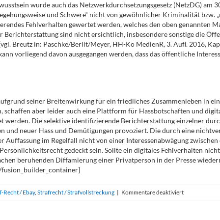
ewusstsein wurde auch das Netzwerkdurchsetzungsgesetz (NetzDG) am 30
„Begehungsweise und Schwere“ nicht von gewöhnlicher Kriminalität bzw. „
vierendes Fehlverhalten gewertet werden, welches den oben genannten Ma
r Berichterstattung sind nicht ersichtlich, insbesondere sonstige die Öff
 (vgl. Breutz in: Paschke/Berlit/Meyer, HH-Ko MedienR, 3. Aufl. 2016, Ka
ann vorliegend davon ausgegangen werden, dass das öffentliche Interess
ufgrund seiner Breitenwirkung für ein friedliches Zusammenleben in ein
haffen aber leider auch eine Plattform für Hassbotschaften und digitale
erden. Die selektive identifizierende Berichterstattung einzelner durch
n und neuer Hass und Demütigungen provoziert. Die durch eine nichtve
r Auffassung im Regelfall nicht von einer Interessenabwägung zwischen 
rsönlichkeitsrecht gedeckt sein. Sollte ein digitales Fehlverhalten nicht
sachen beruhenden Diffamierung einer Privatperson in der Presse wiederr
/fusion_builder_container]
für
T-Recht / Ebay
,
Strafrecht / Strafvollstreckung
|
Kommentare deaktiviert
Identifizieren
Pressebericht