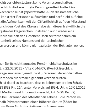
htsberichterstattung keine Veranlassung hatten,
sächlich die berechtigte Person geäußert hatte. Das
Nachricht selbst gepostet hatte. Auch die namentliche
konkreter Personen aufzuzeigen und darf nicht auf eine
 die Aufmerksamkeit der Öffentlichkeit auf den Missstand
rch den Post des Klägers habe sich dieser freiwillig in die
ergabe des klägerischen Posts kann auch weder eine
lichkeit an den Geschehnissen sei ferner auch ein
Seltenheit seines Namens und der technischen
n werden und könne nicht zulasten der Beklagten gehen.
zur Berücksichtigung des Persönlichkeitsschutzes im
. v. 22.02.2011 – VI ZR 346/09; BVerfG, Beschl. v.
rage, inwieweit jene (Privat-)Personen, deren Verhalten
fizierenden Merkmalen genannt werden dürfen.
 ist dabei zu beachten, dass es keinen generellen Schutz
823 BGB Rn. 214, unter Verweis auf BGH, Urt. v. 13.01.2015
al, Medien- und Informationsrecht, Art. 5 GG Rn. 52).
ls bei Personen des öffentlichen Lebens – die Person im
lb Privatpersonen einen höheren Schutz (Söder in:
er seriösen Berichterstattung die Namen von