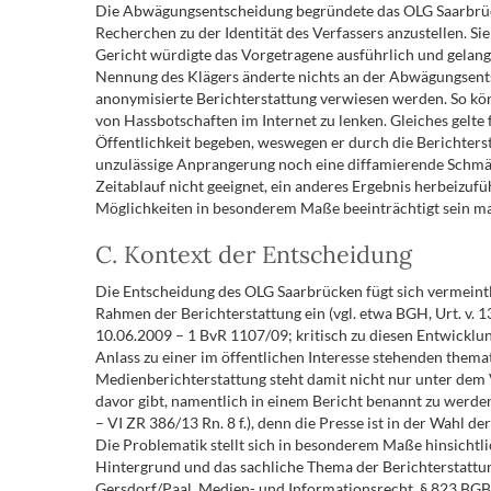
Die Abwägungsentscheidung begründete das OLG Saarbrücke
Recherchen zu der Identität des Verfassers anzustellen. S
Gericht würdigte das Vorgetragene ausführlich und gelangt
Nennung des Klägers änderte nichts an der Abwägungsentsc
anonymisierte Berichterstattung verwiesen werden. So kön
von Hassbotschaften im Internet zu lenken. Gleiches gelte f
Öffentlichkeit begeben, weswegen er durch die Berichterst
unzulässige Anprangerung noch eine diffamierende Schmäh
Zeitablauf nicht geeignet, ein anderes Ergebnis herbeizuf
Möglichkeiten in besonderem Maße beeinträchtigt sein m
C. Kontext der Entscheidung
Die Entscheidung des OLG Saarbrücken fügt sich vermeintl
Rahmen der Berichterstattung ein (vgl. etwa BGH, Urt. v. 1
10.06.2009 – 1 BvR 1107/09; kritisch zu diesen Entwicklun
Anlass zu einer im öffentlichen Interesse stehenden them
Medienberichterstattung steht damit nicht nur unter dem V
davor gibt, namentlich in einem Bericht benannt zu werden
– VI ZR 386/13 Rn. 8 f.), denn die Presse ist in der Wahl d
Die Problematik stellt sich in besonderem Maße hinsichtli
Hintergrund und das sachliche Thema der Berichterstatt
Gersdorf/Paal, Medien- und Informationsrecht, § 823 BGB R