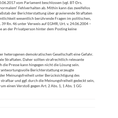
.06.2017 vom Parlament beschlossen (vgl. BT-Drs.
normalem“ Fehlverhalten ab. Mithin kann das zweifellos
ßstab der Berichterstattung über gravierende Straftaten
entlichkeit wesentlich berührende Fragen im politischen,
p. 39 Rn. 46 unter Verweis auf EGMR, Urt. v. 24.06.2004 –
e an der Privatperson hinter dem Posting keine
er heterogenen demokratischen Gesellschaft eine Gefahr.
 Straftaten. Daher sollten strafrechtlich relevante
 die Presse kann hingegen nicht die Lösung sein.
rantwortungsvolle Berichterstattung erzeugte
der Meinungsfreiheit unter Berücksichtigung des
 strafbar und ggf. durch die Meinungsfreiheit gedeckt sein,
um einen Verstoß gegen Art. 2 Abs. 1, 1 Abs. 1 GG
de
erstattung