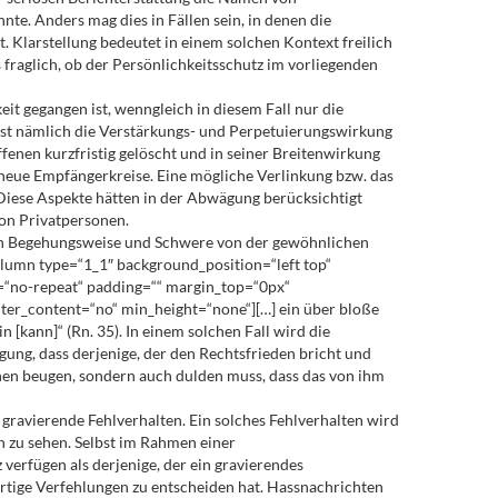
te. Anders mag dies in Fällen sein, in denen die
bt. Klarstellung bedeutet in einem solchen Kontext freilich
 fraglich, ob der Persönlichkeitsschutz im vorliegenden
keit gegangen ist, wenngleich in diesem Fall nur die
r ist nämlich die Verstärkungs- und Perpetuierungswirkung
fenen kurzfristig gelöscht und in seiner Breitenwirkung
h neue Empfängerkreise. Eine mögliche Verlinkung bzw. das
 Diese Aspekte hätten in der Abwägung berücksichtigt
von Privatpersonen.
ch in Begehungsweise und Schwere von der gewöhnlichen
olumn type=“1_1″ background_position=“left top“
=“no-repeat“ padding=““ margin_top=“0px“
ter_content=“no“ min_height=“none“][…] ein über bloße
[kann]“ (Rn. 35). In einem solchen Fall wird die
ung, dass derjenige, der den Rechtsfrieden bricht und
ionen beugen, sondern auch dulden muss, dass das von ihm
 gravierende Fehlverhalten. Ein solches Fehlverhalten wird
h zu sehen. Selbst im Rahmen einer
erfügen als derjenige, der ein gravierendes
rartige Verfehlungen zu entscheiden hat. Hassnachrichten