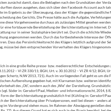
n zunächst damit, dass die Beklagten nach den Grundsätzen der Verdac
ie durften davon ausgehen, dass sich über den Facebook-Account auch tat
e im Ergebnis zu der Überzeugung, dass der Kläger die gegenständliche 
heidung des Gerichts. Die Presse hätte auch die Aufgabe, Verfehlungen 
ne diese Vorgehensweise durchaus als zulässiges Mittel gesehen werden,
ür eine fortdauernde Bereitstellung der Berichterstattung im Internet. Du
attung nur in seiner Sozialsphäre berührt sei. Durch die schlichte Wied
ung angenommen werden. Durch das fortbestehende Interesse der Öffent
ühren. Dass das Persönlichkeitsrecht des Klägers letztlich aufgrund der 
ag, müsse bei dem entsprechenden Vorverhalten des Klägers hingenomme
ich in eine große Reihe presse- bzw. medienrechtlicher Entscheidungen 
3.11.2012 – VI ZR 330/11; BGH, Urt. v. 30.10.2012 – VI ZR 4/12; BGH, Urt
gen Schertz, NJW 2013, 721). Auch im vorliegenden Fall geht es um die F
atischen Aufbereitung gegeben hat, mit Klarnamen bzw. weiteren identi
orbehalt des „Ob“, sondern auch des „Wie“ der Darstellung. Grundsätzlich
 (vgl. Söder in: Gersdorf/Paal, Medien- und Informationsrecht, 2014, § 
er Form der Berichterstattung grundsätzlich frei (Kühling in: Gersdorf/Pa
ch der Berichterstattung über Privatpersonen, weil bei diesen – anders a
ung im Vordergrund stehen muss. Im Rahmen der Abwägung genießen desha
n. 77). Aus diesem Grund hat es sich auch in der Praxis bewährt, bei d