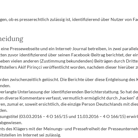
en, ob es presserechtlich zulässig ist, identifizierend über Nutzer von 
cheidung
ne Pressewebseite und ein Internet-Journal betreiben, in zwei parallele
ten zuvor identifizierend über seinen Facebook-Beitrag berichtet, der eine
neben vielen anderen (Zustimmung bekundenden) Beiträgen durch Dritte 
tstellers Akif Pirinçci veröffentlicht worden, nachdem dieser hierüber 
den zwischenzeitlich gelöscht. Die Berichte über diese Entgleisung des
anden.
verlangte Unterlassung der identifizierenden Berichterstattung. So hat d
n diverse Kommentare verfasst, vermutlich ermöglicht durch „hacken“ 
eren, zumal er, soweit ersichtlich, die einzige Person Deutschlands mit
den.
ngstitel (03.03.2016 – 4 O 165/15 und 11.03.2016 – 4 O 166/15) erwirk
abgewiesen.
ts des Klägers mit der Meinungs- und Pressefreiheit der Presseunterneh
stellen im Internet sei zulässig.