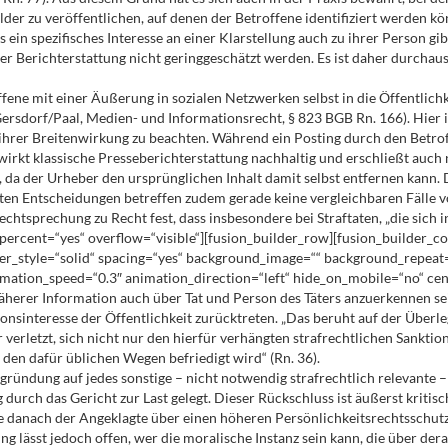
r zu veröffentlichen, auf denen der Betroffene identifiziert werden könn
es ein spezifisches Interesse an einer Klarstellung auch zu ihrer Person gi
er Berichterstattung nicht geringgeschätzt werden. Es ist daher durchaus
roffene mit einer Äußerung in sozialen Netzwerken selbst in die Öffentlich
: Gersdorf/Paal, Medien- und Informationsrecht, § 823 BGB Rn. 166). Hie
 ihrer Breitenwirkung zu beachten. Während ein Posting durch den Betrof
wirkt klassische Presseberichterstattung nachhaltig und erschließt auc
 da der Urheber den ursprünglichen Inhalt damit selbst entfernen kann.
ierten Entscheidungen betreffen zudem gerade keine vergleichbaren Fälle 
 Rechtsprechung zu Recht fest, dass insbesondere bei Straftaten, „die si
percent=“yes“ overflow=“visible“][fusion_builder_row][fusion_builder_c
der_style=“solid“ spacing=“yes“ background_image=““ background_repeat
imation_speed=“0.3″ animation_direction=“left“ hide_on_mobile=“no“ cen
herer Information auch über Tat und Person des Täters anzuerkennen sein 
sinteresse der Öffentlichkeit zurücktreten. „Das beruht auf der Überleg
 verletzt, sich nicht nur den hierfür verhängten strafrechtlichen Sankt
f den dafür üblichen Wegen befriedigt wird“ (Rn. 36).
gründung auf jedes sonstige – nicht notwendig strafrechtlich relevante –
rch das Gericht zur Last gelegt. Dieser Rückschluss ist äußerst kritisc
 danach der Angeklagte über einen höheren Persönlichkeitsrechtsschutz v
ng lässt jedoch offen, wer die moralische Instanz sein kann, die über de