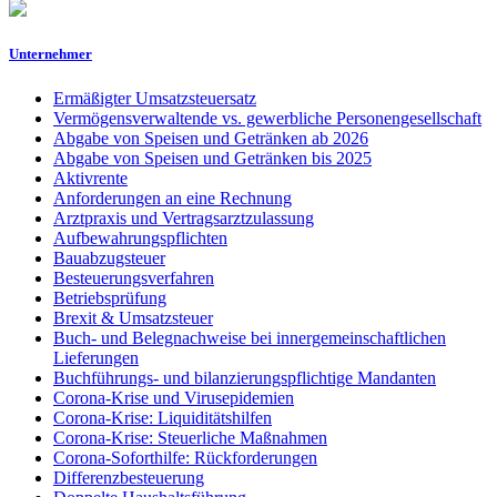
Unternehmer
Ermäßigter Umsatzsteuersatz
Vermögensverwaltende vs. gewerbliche Personengesellschaft
Abgabe von Speisen und Getränken ab 2026
Abgabe von Speisen und Getränken bis 2025
Aktivrente
Anforderungen an eine Rechnung
Arztpraxis und Vertragsarztzulassung
Aufbewahrungspflichten
Bauabzugsteuer
Besteuerungsverfahren
Betriebsprüfung
Brexit & Umsatzsteuer
Buch- und Belegnachweise bei innergemeinschaftlichen
Lieferungen
Buchführungs- und bilanzierungspflichtige Mandanten
Corona-Krise und Virusepidemien
Corona-Krise: Liquiditätshilfen
Corona-Krise: Steuerliche Maßnahmen
Corona-Soforthilfe: Rückforderungen
Differenzbesteuerung