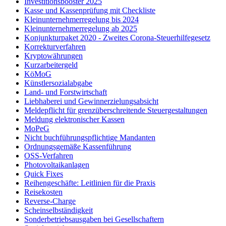
Investitionsbooster 2025
Kasse und Kassenprüfung mit Checkliste
Kleinunternehmerregelung bis 2024
Kleinunternehmerregelung ab 2025
Konjunkturpaket 2020 - Zweites Corona-Steuerhilfegesetz
Korrekturverfahren
Kryptowährungen
Kurzarbeitergeld
KöMoG
Künstlersozialabgabe
Land- und Forstwirtschaft
Liebhaberei und Gewinnerzielungsabsicht
Meldepflicht für grenzüberschreitende Steuergestaltungen
Meldung elektronischer Kassen
MoPeG
Nicht buchführungspflichtige Mandanten
Ordnungsgemäße Kassenführung
OSS-Verfahren
Photovoltaikanlagen
Quick Fixes
Reihengeschäfte: Leitlinien für die Praxis
Reisekosten
Reverse-Charge
Scheinselbständigkeit
Sonderbetriebsausgaben bei Gesellschaftern