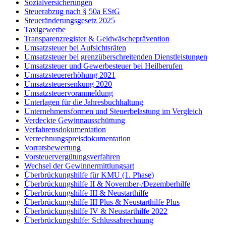
Sozialversicherungen
Steuerabzug nach § 50a EStG
Steueränderungsgesetz 2025
Taxigewerbe
Transparenzregister & Geldwäscheprävention
Umsatzsteuer bei Aufsichtsräten
Umsatzsteuer bei grenzüberschreitenden Dienstleistungen
Umsatzsteuer und Gewerbesteuer bei Heilberufen
Umsatzsteuererhöhung 2021
Umsatzsteuersenkung 2020
Umsatzsteuervoranmeldung
Unterlagen für die Jahresbuchhaltung
Unternehmensformen und Steuerbelastung im Vergleich
Verdeckte Gewinnausschüttung
Verfahrensdokumentation
Verrechnungspreisdokumentation
Vorratsbewertung
Vorsteuervergütungsverfahren
Wechsel der Gewinnermittlungsart
Überbrückungshilfe für KMU (1. Phase)
Überbrückungshilfe II & November-/Dezemberhilfe
Überbrückungshilfe III & Neustarthilfe
Überbrückungshilfe III Plus & Neustarthilfe Plus
Überbrückungshilfe IV & Neustarthilfe 2022
Überbrückungshilfe: Schlussabrechnung