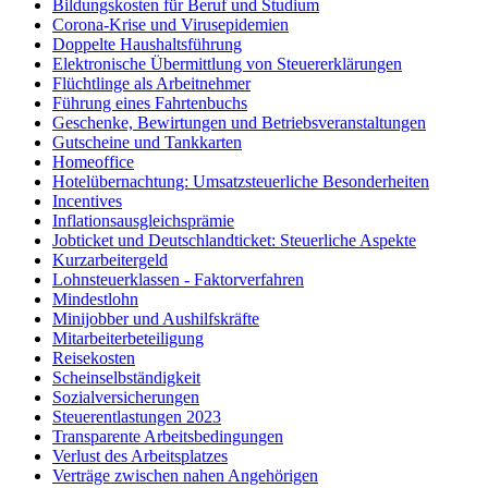
Bildungskosten für Beruf und Studium
Corona-Krise und Virusepidemien
Doppelte Haushaltsführung
Elektronische Übermittlung von Steuererklärungen
Flüchtlinge als Arbeitnehmer
Führung eines Fahrtenbuchs
Geschenke, Bewirtungen und Betriebsveranstaltungen
Gutscheine und Tankkarten
Homeoffice
Hotelübernachtung: Umsatzsteuerliche Besonderheiten
Incentives
Inflationsausgleichsprämie
Jobticket und Deutschlandticket: Steuerliche Aspekte
Kurzarbeitergeld
Lohnsteuerklassen - Faktorverfahren
Mindestlohn
Minijobber und Aushilfskräfte
Mitarbeiterbeteiligung
Reisekosten
Scheinselbständigkeit
Sozialversicherungen
Steuerentlastungen 2023
Transparente Arbeitsbedingungen
Verlust des Arbeitsplatzes
Verträge zwischen nahen Angehörigen