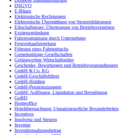
Doppelte Haushaltsführung
DSGVO
E-Bilanz
Elektronische Rechnungen
Elektronische Übermittlung von Steuererklärungen
Erbschaftsteuer: Übertragung von Betriebsvermögen
Existenzgründung
Fahrzeugnutzung durch Unternehmer
Fernverkaufsregelung
Führung eines Fahrtenbuchs
Gemeinnützige Gesellschaften
Geringwertige Wirtschaftsgüter
Geschenke, Bewirtungen und Betriebsveranstaltungen
GmbH & Co. KG
GmbH-Geschäftsführer
GmbH-Holding
GmbH-Pensionszusagen
GmbH: Auflösung, Liquidation und Beendigung
GoBD
Homeoffice
Hotelübernachtung: Umsatzsteuerliche Besonderheiten
Incentives
Insolvenz und Steuern
Inventur
Investitionsabzugsbetrag