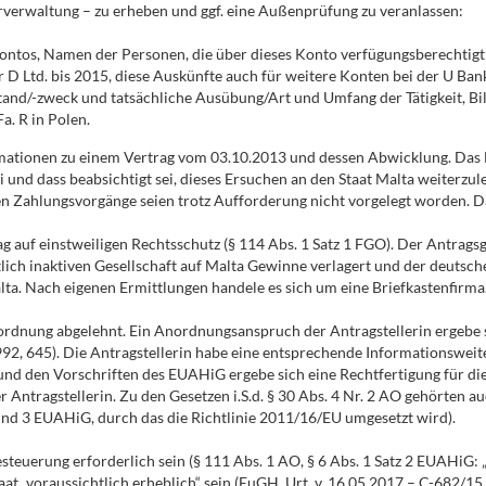
rverwaltung – zu erheben und ggf. eine Außenprüfung zu veranlassen:
Kontos, Namen der Personen, die über dieses Konto verfügungsberechtigt
 D Ltd. bis 2015, diese Auskünfte auch für weitere Konten bei der U Bank
stand/-zweck und tatsächliche Ausübung/Art und Umfang der Tätigkeit,
a. R in Polen.
rmationen zu einem Vertrag vom 03.10.2013 und dessen Abwicklung. Das Bu
und dass beabsichtigt sei, dieses Ersuchen an den Staat Malta weiterzul
 Zahlungsvorgänge seien trotz Aufforderung nicht vorgelegt worden. D
g auf einstweiligen Rechtsschutz (§ 114 Abs. 1 Satz 1 FGO). Der Antragsg
tlich inaktiven Gesellschaft auf Malta Gewinne verlagert und der deutsc
alta. Nach eigenen Ermittlungen handele es sich um eine Briefkastenfirma
rdnung abgelehnt. Ein Anordnungsanspruch der Antragstellerin ergebe sic
I 1992, 645). Die Antragstellerin habe eine entsprechende Informationswe
AO und den Vorschriften des EUAHiG ergebe sich eine Rechtfertigung für
Antragstellerin. Zu den Gesetzen i.S.d. § 30 Abs. 4 Nr. 2 AO gehörten a
 und 3 EUAHiG, durch das die Richtlinie 2011/16/EU umgesetzt wird).
euerung erforderlich sein (§ 111 Abs. 1 AO, § 6 Abs. 1 Satz 2 EUAHiG: 
t „voraussichtlich erheblich“ sein (EuGH, Urt. v. 16.05.2017 – C-682/15 