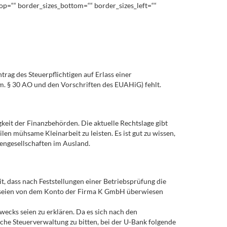
_top=““ border_sizes_bottom=““ border_sizes_left=““
rag des Steuerpflichtigen auf Erlass einer
. § 30 AO und den Vorschriften des EUAHiG) fehlt.
gkeit der Finanzbehörden. Die aktuelle Rechtslage gibt
en mühsame Kleinarbeit zu leisten. Es ist gut zu wissen,
engesellschaften im Ausland.
t, dass nach Feststellungen einer Betriebsprüfung die
e seien von dem Konto der Firma K GmbH überwiesen
ecks seien zu erklären. Da es sich nach den
sche Steuerverwaltung zu bitten, bei der U-Bank folgende