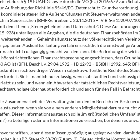
leistet durch § 19 EUAHiG sowie durch die VO (EU) 2016/679 zum Schutz
ur Aufhebung der Richtlinie 95/46/EG (Datenschutz-Grundverordnung). 
r koordinierte steuerliche Außenprüfungen mit Steuerverwaltungen ander
h in Steuersachen (BMF-Schreiben v. 23.11.2015 – IV B 6-S 1320/07/1000
ich mit dem Thema „Steuergeheimnis und Datenschutz“. Diese Ausführunge
15, 928) unterliegen alle Angaben, die die deutschen Finanzbehörden 
. weitergehenden – Geheimhaltungsschutz der völkerrechtlichen Verein
er geplanten Auskunftserteilung verfahrensrechtlich die einstweilige A
ur nach nicht rückgängig gemacht werden kann. Die Bedrohung der wirtsch
der höchstrichterlichen Finanzrechtsprechung angeschlossen, dass Grund
 AO ist (BFH, Beschl. v. 29.04.1992 – I B 12/92 – BStBl II 1992, 645; BF
uskunft in rechtswidriger Weise in subjektiv-öffentliche Rechte des Steu
fordert. Sie ist nämlich nur zulässig, wenn substantiiert und schlüssig d
letzt zu sein, und wenn ein Abwarten der tatsächlichen Rechtsverletzung
tsgrundlage überhaupt erforderlich und auch für den Fall in Betracht z
die Zusammenarbeit der Verwaltungsbehörden im Bereich der Besteuerun
le austauschen, wenn sie von einem anderen Mitgliedstaat darum ersucht
fen. Dieser Informationsaustausch solle ‚im größtmöglichen Umfang‘ statt
ons‘) zu beteiligen oder um Informationen zu ersuchen, bei denen es unwah
svorschriften, „aber diese müssen großzügig ausgelegt werden, damit der
ischer, jurisPR-SteuerR 38/2017 Anm. 2). Die gerichtliche Kontrolle d