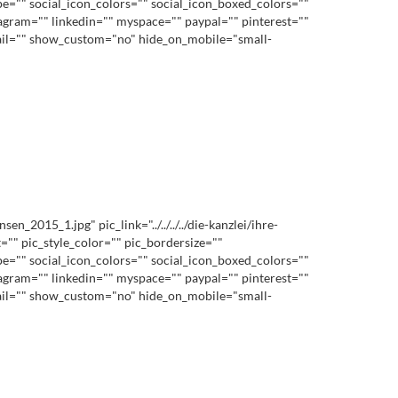
pe="" social_icon_colors="" social_icon_boxed_colors=""
stagram="" linkedin="" myspace="" paypal="" pinterest=""
mail="" show_custom="no" hide_on_mobile="small-
015_1.jpg" pic_link="../../../../die-kanzlei/ihre-
"" pic_style_color="" pic_bordersize=""
pe="" social_icon_colors="" social_icon_boxed_colors=""
stagram="" linkedin="" myspace="" paypal="" pinterest=""
mail="" show_custom="no" hide_on_mobile="small-