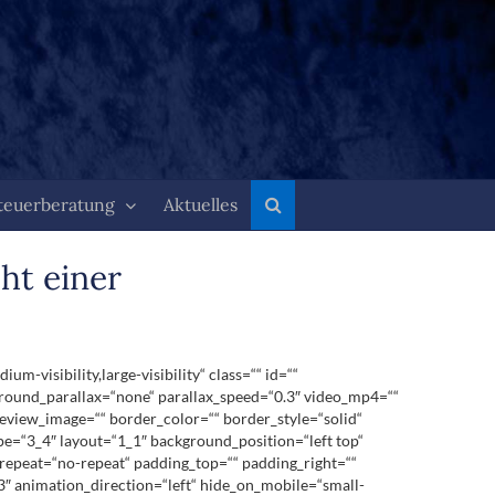
teuerberatung
Aktuelles
ht einer
visibility,large-visibility“ class=““ id=““
round_parallax=“none“ parallax_speed=“0.3″ video_mp4=““
eview_image=““ border_color=““ border_style=“solid“
pe=“3_4″ layout=“1_1″ background_position=“left top“
repeat=“no-repeat“ padding_top=““ padding_right=““
″ animation_direction=“left“ hide_on_mobile=“small-