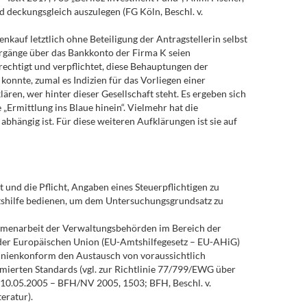
 deckungsgleich auszulegen (FG Köln, Beschl. v.
kauf letztlich ohne Beteiligung der Antragstellerin selbst
orgänge über das Bankkonto der Firma K seien
echtigt und verpflichtet, diese Behauptungen der
konnte, zumal es Indizien für das Vorliegen einer
ären, wer hinter dieser Gesellschaft steht. Es ergeben sich
Ermittlung ins Blaue hinein“. Vielmehr hat die
bhängig ist. Für diese weiteren Aufklärungen ist sie auf
und die Pflicht, Angaben eines Steuerpflichtigen zu
mtshilfe bedienen, um dem Untersuchungsgrundsatz zu
ammenarbeit der Verwaltungsbehörden im Bereich der
 der Europäischen Union (EU-Amtshilfegesetz – EU-AHiG)
tlinienkonform den Austausch von voraussichtlich
mierten Standards (vgl. zur Richtlinie 77/799/EWG über
. 10.05.2005 – BFH/NV 2005, 1503; BFH, Beschl. v.
eratur).