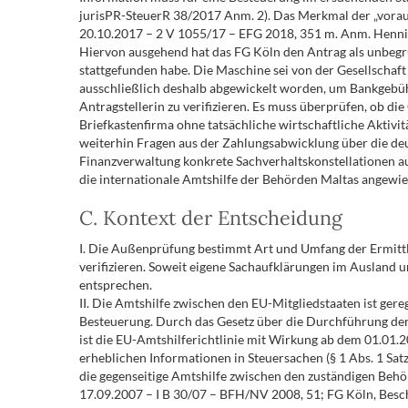
jurisPR-SteuerR 38/2017 Anm. 2). Das Merkmal der „vorauss
20.10.2017 – 2 V 1055/17 – EFG 2018, 351 m. Anm. Hennig
Hiervon ausgehend hat das FG Köln den Antrag als unbegrün
stattgefunden habe. Die Maschine sei von der Gesellschaf
ausschließlich deshalb abgewickelt worden, um Bankgebühr
Antragstellerin zu verifizieren. Es muss überprüfen, ob di
Briefkastenfirma ohne tatsächliche wirtschaftliche Aktivit
weiterhin Fragen aus der Zahlungsabwicklung über die deut
Finanzverwaltung konkrete Sachverhaltskonstellationen auf
die internationale Amtshilfe der Behörden Maltas angewie
C. Kontext der Entscheidung
I. Die Außenprüfung bestimmt Art und Umfang der Ermittlu
verifizieren. Soweit eigene Sachaufklärungen im Ausland 
entsprechen.
II. Die Amtshilfe zwischen den EU-Mitgliedstaaten ist g
Besteuerung. Durch das Gesetz über die Durchführung der
ist die EU-Amtshilferichtlinie mit Wirkung ab dem 01.01.
erheblichen Informationen in Steuersachen (§ 1 Abs. 1 S
die gegenseitige Amtshilfe zwischen den zuständigen Behö
17.09.2007 – I B 30/07 – BFH/NV 2008, 51; FG Köln, Besch