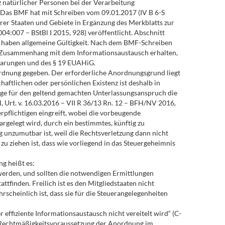
 natürlicher Personen bei der Verarbeitung
Das BMF hat mit Schreiben vom 09.01.2017 (IV B 6-S
er Staaten und Gebiete in Ergänzung des Merkblatts zur
4:007 – BStBl I 2015, 928) veröffentlicht. Abschnitt
n haben allgemeine Gültigkeit. Nach dem BMF-Schreiben
im Zusammenhang mit dem Informationsaustausch erhalten,
barungen und des § 19 EUAHiG.
nordnung gegeben. Der erforderliche Anordnungsgrund liegt
aftlichen oder persönlichen Existenz ist deshalb in
lage für den geltend gemachten Unterlassungsanspruch die
H, Urt. v. 16.03.2016 – VII R 36/13 Rn. 12 – BFH/NV 2016,
erpflichtigen eingreift, wobei die vorbeugende
argelegt wird, durch ein bestimmtes, künftig zu
 unzumutbar ist, weil die Rechtsverletzung dann nicht
u ziehen ist, dass wie vorliegend in das Steuergeheimnis
g heißt es:
 werden, und sollten die notwendigen Ermittlungen
finden. Freilich ist es den Mitgliedstaaten nicht
rscheinlich ist, dass sie für die Steuerangelegenheiten
 effiziente Informationsaustausch nicht vereitelt wird“ (C-
er Rechtmäßigkeitsvoraussetzung der Anordnung im