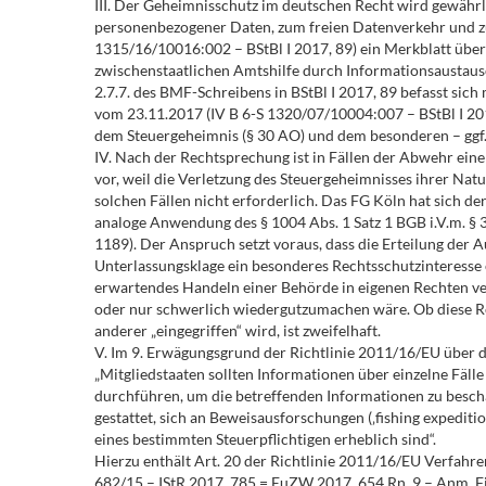
III. Der Geheimnisschutz im deutschen Recht wird gewähr
personenbezogener Daten, zum freien Datenverkehr und z
1315/16/10016:002 – BStBl I 2017, 89) ein Merkblatt übe
zwischenstaatlichen Amtshilfe durch Informationsaustausc
2.7.7. des BMF-Schreibens in BStBl I 2017, 89 befasst s
vom 23.11.2017 (IV B 6-S 1320/07/10004:007 – BStBl I 20
dem Steuergeheimnis (§ 30 AO) und dem besonderen – ggf
IV. Nach der Rechtsprechung ist in Fällen der Abwehr ein
vor, weil die Verletzung des Steuergeheimnisses ihrer Nat
solchen Fällen nicht erforderlich. Das FG Köln hat sich 
analoge Anwendung des § 1004 Abs. 1 Satz 1 BGB i.V.m. § 30
1189). Der Anspruch setzt voraus, dass die Erteilung der A
Unterlassungsklage ein besonderes Rechtsschutzinteresse er
erwartendes Handeln einer Behörde in eigenen Rechten ver
oder nur schwerlich wiedergutzumachen wäre. Ob diese Rech
anderer „eingegriffen“ wird, ist zweifelhaft.
V. Im 9. Erwägungsgrund der Richtlinie 2011/16/EU über 
„Mitgliedstaaten sollten Informationen über einzelne Fäl
durchführen, um die betreffenden Informationen zu beschaf
gestattet, sich an Beweisausforschungen (‚fishing expediti
eines bestimmten Steuerpflichtigen erheblich sind“.
Hierzu enthält Art. 20 der Richtlinie 2011/16/EU Verfahren
682/15 – IStR 2017, 785 = EuZW 2017, 654 Rn. 9 – Anm. F