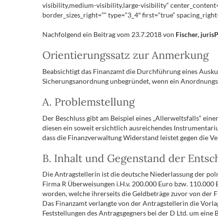
visibility,medium-visibility,large-visibility“ center_conte
border_sizes_right=““ type=“3_4″ first=“true“ spacing_right
Nachfolgend ein Beitrag vom 23.7.2018 von
Fischer, juri
Orientierungssatz zur Anmerkung
Beabsichtigt das Finanzamt die Durchführung eines Auskunf
Sicherungsanordnung unbegründet, wenn ein Anordnungsans
A. Problemstellung
Der Beschluss gibt am Beispiel eines „Allerweltsfalls“ ein
diesen ein soweit ersichtlich ausreichendes Instrumentariu
dass die Finanzverwaltung Widerstand leistet gegen die V
B. Inhalt und Gegenstand der Ents
Die Antragstellerin ist die deutsche Niederlassung der pol
Firma R Überweisungen i.H.v. 200.000 Euro bzw. 110.000
worden, welche ihrerseits die Geldbeträge zuvor von der F
Das Finanzamt verlangte von der Antragstellerin die Vorla
Feststellungen des Antragsgegners bei der D Ltd. um eine 