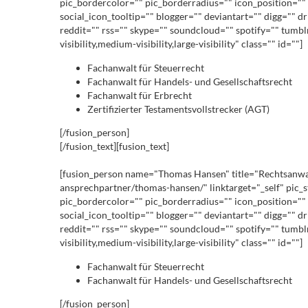
pic_bordercolor="" pic_borderradius="" icon_position="" 
social_icon_tooltip="" blogger="" deviantart="" digg="" d
reddit="" rss="" skype="" soundcloud="" spotify="" tumb
visibility,medium-visibility,large-visibility" class="" id=""]
Fachanwalt für Steuerrecht
Fachanwalt für Handels- und Gesellschaftsrecht
Fachanwalt für Erbrecht
Zertifizierter Testamentsvollstrecker (AGT)
[/fusion_person]
[/fusion_text][fusion_text]
[fusion_person name="Thomas Hansen" title="Rechtsanwalt"
ansprechpartner/thomas-hansen/" linktarget="_self" pic_
pic_bordercolor="" pic_borderradius="" icon_position="" 
social_icon_tooltip="" blogger="" deviantart="" digg="" d
reddit="" rss="" skype="" soundcloud="" spotify="" tumb
visibility,medium-visibility,large-visibility" class="" id=""]
Fachanwalt für Steuerrecht
Fachanwalt für Handels- und Gesellschaftsrecht
[/fusion_person]