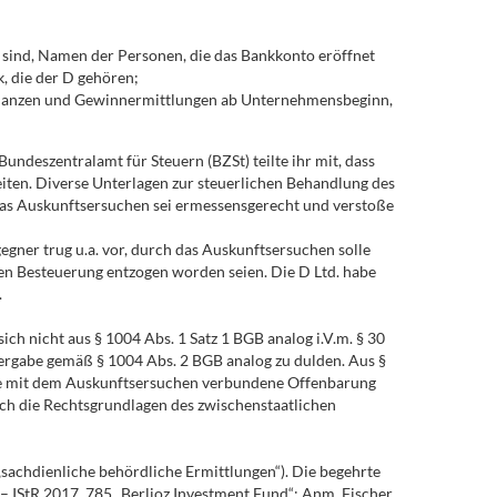
 sind, Namen der Personen, die das Bankkonto eröffnet
, die der D gehören;
 Bilanzen und Gewinnermittlungen ab Unternehmensbeginn,
ndeszentralamt für Steuern (BZSt) teilte ihr mit, dass
eiten. Diverse Unterlagen zur steuerlichen Behandlung des
as Auskunftsersuchen sei ermessensgerecht und verstoße
egner trug u.a. vor, durch das Auskunftsersuchen solle
hen Besteuerung entzogen worden seien. Die D Ltd. habe
.
h nicht aus § 1004 Abs. 1 Satz 1 BGB analog i.V.m. § 30
itergabe gemäß § 1004 Abs. 2 BGB analog zu dulden. Aus §
 die mit dem Auskunftsersuchen verbundene Offenbarung
uch die Rechtsgrundlagen des zwischenstaatlichen
„sachdienliche behördliche Ermittlungen“). Die begehrte
– IStR 2017, 785 „Berlioz Investment Fund“; Anm. Fischer,