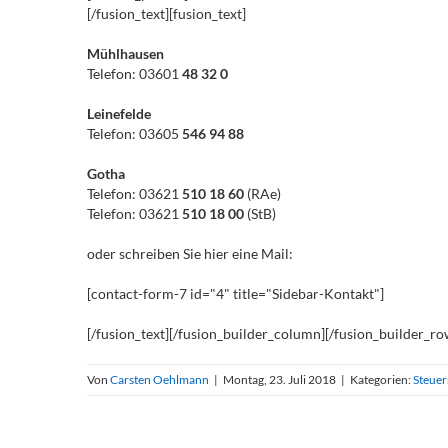
[/fusion_text][fusion_text]
Mühlhausen
Telefon: 03601
48 32 0
Leinefelde
Telefon: 03605
546 94 88
Gotha
Telefon: 03621
510 18 60
(RAe)
Telefon: 03621
510 18 00
(StB)
oder schreiben Sie hier eine Mail:
[contact-form-7 id="4" title="Sidebar-Kontakt"]
[/fusion_text][/fusion_builder_column][/fusion_builder_ro
Von
Carsten Oehlmann
|
Montag, 23. Juli 2018
|
Kategorien:
Steuer