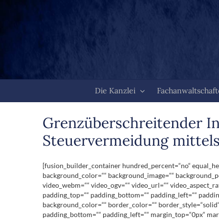
Zum
Inhalt
springen
Die Kanzlei
Fachanwaltschaf
Grenzüberschreitender In
Steuervermeidung mittels
[fusion_builder_container hundred_percent=“no“ equal_heig
background_color=““ background_image=““ background_pos
video_webm=““ video_ogv=““ video_url=““ video_aspect_ra
padding_top=““ padding_bottom=““ padding_left=““ padding
background_color=““ border_color=““ border_style=“solid
padding_bottom=““ padding_left=““ margin_top=“0px“ marg