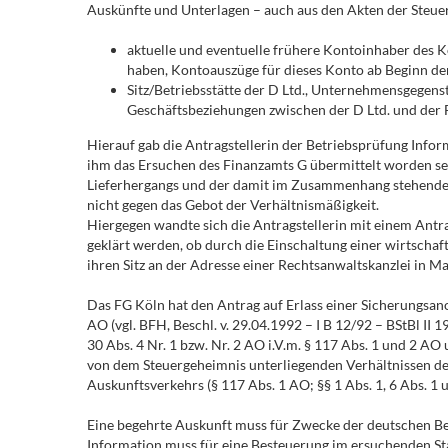
Auskünfte und Unterlagen – auch aus den Akten der Steue
aktuelle und eventuelle frühere Kontoinhaber des 
haben, Kontoauszüge für dieses Konto ab Beginn der
Sitz/Betriebsstätte der D Ltd., Unternehmensgegen
Geschäftsbeziehungen zwischen der D Ltd. und der F
Hierauf gab die Antragstellerin der Betriebsprüfung Info
ihm das Ersuchen des Finanzamts G übermittelt worden sei 
Lieferhergangs und der damit im Zusammenhang stehenden
nicht gegen das Gebot der Verhältnismäßigkeit.
Hiergegen wandte sich die Antragstellerin mit einem Antra
geklärt werden, ob durch die Einschaltung einer wirtschaf
ihren Sitz an der Adresse einer Rechtsanwaltskanzlei in M
Das FG Köln hat den Antrag auf Erlass einer Sicherungsano
AO (vgl. BFH, Beschl. v. 29.04.1992 – I B 12/92 – BStBl I
30 Abs. 4 Nr. 1 bzw. Nr. 2 AO i.V.m. § 117 Abs. 1 und 2 
von dem Steuergeheimnis unterliegenden Verhältnissen der 
Auskunftsverkehrs (§ 117 Abs. 1 AO; §§ 1 Abs. 1, 6 Abs. 1
Eine begehrte Auskunft muss für Zwecke der deutschen Best
Information muss für eine Besteuerung im ersuchenden Staa