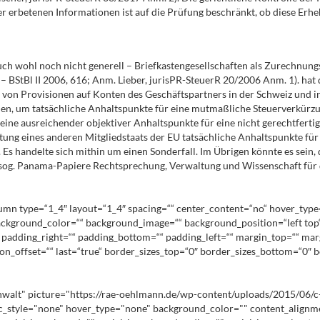
erbetenen Informationen ist auf die Prüfung beschränkt, ob diese Erheb
ch wohl noch nicht generell – Briefkastengesellschaften als Zurechnun
– BStBl II 2006, 616; Anm. Lieber, jurisPR-SteuerR 20/2006 Anm. 1). hat d
von Provisionen auf Konten des Geschäftspartners in der Schweiz und i
ehen, um tatsächliche Anhaltspunkte für eine mutmaßliche Steuerverkürzun
ne ausreichender objektiver Anhaltspunkte für eine nicht gerechtfertigte
tung eines anderen Mitgliedstaats der EU tatsächliche Anhaltspunkte für
s handelte sich mithin um einen Sonderfall. Im Übrigen könnte es sein, da
r sog. Panama-Papiere Rechtsprechung, Verwaltung und Wissenschaft fü
lumn type=“1_4″ layout=“1_4″ spacing=““ center_content=“no“ hover_type
d=““ background_color=““ background_image=““ background_position=“left 
““ padding_right=““ padding_bottom=““ padding_left=““ margin_top=““ ma
n_offset=““ last=“true“ border_sizes_top=“0″ border_sizes_bottom=“0″ b
lt" picture="https://rae-oehlmann.de/wp-content/uploads/2015/06/c-oehlm
ic_style="none" hover_type="none" background_color="" content_alignme