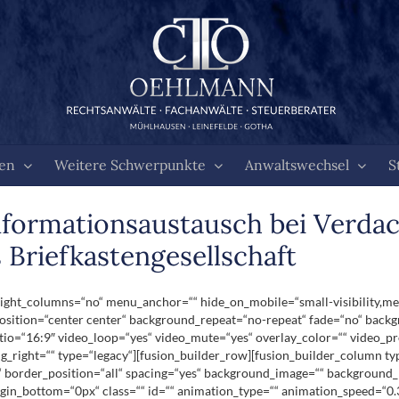
ten
Weitere Schwerpunkte
Anwaltswechsel
S
formationsaustausch bei Verdac
 Briefkastengesellschaft
ht_columns=“no“ menu_anchor=““ hide_on_mobile=“small-visibility,medium-
ition=“center center“ background_repeat=“no-repeat“ fade=“no“ backg
tio=“16:9″ video_loop=“yes“ video_mute=“yes“ overlay_color=““ video_pr
_right=““ type=“legacy“][fusion_builder_row][fusion_builder_column ty
“ border_position=“all“ spacing=“yes“ background_image=““ background_
in_bottom=“0px“ class=““ id=““ animation_type=““ animation_speed=“0.3