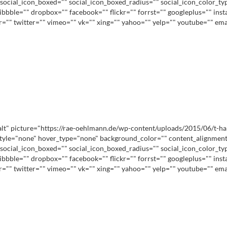
social_icon_boxed="" social_icon_boxed_radius="" social_icon_color_ty
ribbble="" dropbox="" facebook="" flickr="" forrst="" googleplus="" in
lr="" twitter="" vimeo="" vk="" xing="" yahoo="" yelp="" youtube="" e
 picture="https://rae-oehlmann.de/wp-content/uploads/2015/06/t-hansen_2
style="none" hover_type="none" background_color="" content_alignment=
social_icon_boxed="" social_icon_boxed_radius="" social_icon_color_ty
ribbble="" dropbox="" facebook="" flickr="" forrst="" googleplus="" in
lr="" twitter="" vimeo="" vk="" xing="" yahoo="" yelp="" youtube="" e