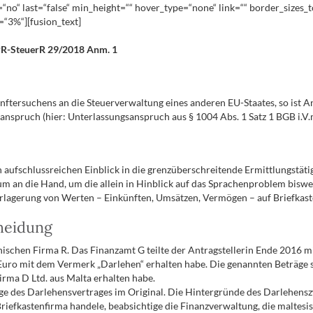
nt=“no“ last=“false“ min_height=““ hover_type=“none“ link=““ border_sizes
=“3%“][fusion_text]
sPR-SteuerR 29/2018 Anm. 1
tersuchens an die Steuerverwaltung eines anderen EU-Staates, so ist Ant
pruch (hier: Unterlassungsanspruch aus § 1004 Abs. 1 Satz 1 BGB i.V.m
en aufschlussreichen Einblick in die grenzüberschreitende Ermittlungstäti
m an die Hand, um die allein in Hinblick auf das Sprachenproblem bisweil
erlagerung von Werten – Einkünften, Umsätzen, Vermögen – auf Briefkast
cheidung
nischen Firma R. Das Finanzamt G teilte der Antragstellerin Ende 2016 mi
 Euro mit dem Vermerk „Darlehen“ erhalten habe. Die genannten Beträg
irma D Ltd. aus Malta erhalten habe.
ge des Darlehensvertrages im Original. Die Hintergründe des Darlehenszw
Briefkastenfirma handele, beabsichtige die Finanzverwaltung, die maltesi