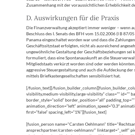
Zusammenhang mit der voraussichtlichen Erheblichkeit der 
D. Auswirkungen für die Praxis
Die Finanzverwaltung akzeptiert immer weniger – wenn au
Beschluss des I. Senats des BFH vom 15.02.2006 (I B 87/05 
Panama eingeschaltet worden war und dass die Zahlungen 
Geschäftssitzstaat erfolgten, nicht als ausreichend anges
ungewöhnliche Gestaltung der Geschäftsbeziehungen sei kei
formuliert, dass eine Spontanauskunft an die Steuerverwal
Mitgliedstaats verkürzt worden sind oder werden könnten. E
aggressive Steuergestaltung und auch die Aufdeckung de
mittels Briefkastengesellschaften sensibilisiert hat.
[/fusion_text][/fusion_builder_column][fusion_builder_co
visibility,medium-visibility,large-visibility“ class=““ i
border_style=“solid“ border_position=“all“ padding_top=
animation_direction=“left“ animation_speed=“0.3″ animatio
first=“false“ spacing_left=“1%“][fusion_text]
[fusion_person name="Carsten Oehlmann" title="Rechtsanwa
ansprechpartner/carsten-oehlmann/" linktarget="_self" p