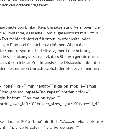
lichkeit offenkundig fehlt.
gssubjekte von Einkünften, Umsätzen und Vermögen. Der
ie Umstände, dass eine Domizilgesellschaft mit Sitz in
n Deutschland statt auf Konten im Wohnsitz- oder
g in Finnland feststellen zu können. Allein die
 Steuerersparnis. Im Leitsatz jener Entscheidung ist
 die Vermutung voraussetzt, dass Steuern gerade dieses
ss die in letzter Zeit intensivierte Diskussion über die
r den besonderen Unrechtsgehalt der Steuervermeidung
=“none“ link=““ min_height=““ hide_on_mobile=“small-
top“ background_repeat=“no-repeat“ border_color=““
rgin_bottom=““ animation_type=““
order_sizes_left=“0″ border_sizes_right=“0″ type=“1_4″
ann_2015_1.jpg" pic_link="../../../../die-kanzlei/ihre-
nt="" pic_style_color="" pic_bordersize=""