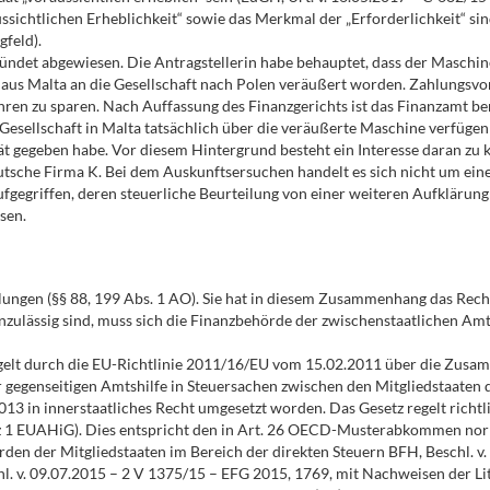
ichtlichen Erheblichkeit“ sowie das Merkmal der „Erforderlichkeit“ sind
feld).
det abgewiesen. Die Antragstellerin habe behauptet, dass der Maschinen
t aus Malta an die Gesellschaft nach Polen veräußert worden. Zahlungsv
en zu sparen. Nach Auffassung des Finanzgerichts ist das Finanzamt ber
e Gesellschaft in Malta tatsächlich über die veräußerte Maschine verfügen 
ät gegeben habe. Vor diesem Hintergrund besteht ein Interesse daran zu kl
sche Firma K. Bei dem Auskunftsersuchen handelt es sich nicht um eine „
gegriffen, deren steuerliche Beurteilung von einer weiteren Aufklärung a
sen.
ngen (§§ 88, 199 Abs. 1 AO). Sie hat in diesem Zusammenhang das Recht 
unzulässig sind, muss sich die Finanzbehörde der zwischenstaatlichen A
eregelt durch die EU-Richtlinie 2011/16/EU vom 15.02.2011 über die Zus
 gegenseitigen Amtshilfe in Steuersachen zwischen den Mitgliedstaaten
2013 in innerstaatliches Recht umgesetzt worden. Das Gesetz regelt rich
atz 1 EUAHiG). Dies entspricht den in Art. 26 OECD-Musterabkommen nor
rden der Mitgliedstaaten im Bereich der direkten Steuern BFH, Beschl. v
l. v. 09.07.2015 – 2 V 1375/15 – EFG 2015, 1769, mit Nachweisen der Lit