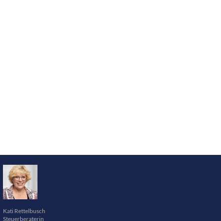
Kati Rettelbusch
Steuerberaterin