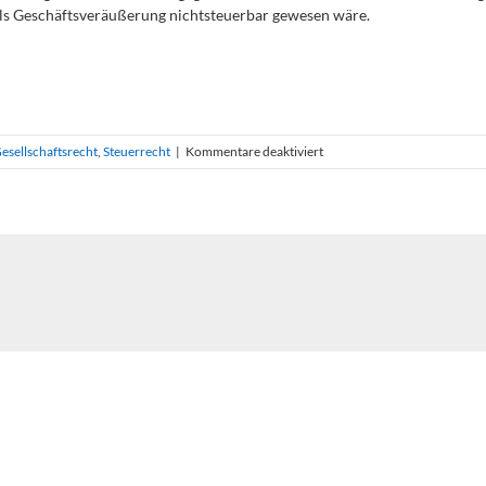
t als Geschäftsveräußerung nichtsteuerbar gewesen wäre.
für
esellschaftsrecht
,
Steuerrecht
|
Kommentare deaktiviert
Bundesfinanzhof
ordnet
Konzernbesteuerung
bei
der
Umsatzsteuer
neu