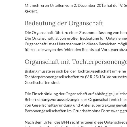
Mit mehreren Urteilen vom 2. Dezember 2015 hat der V. S
geklärt.
Bedeutung der Organschaft
Die Organschaft führt zu einer Zusammenfassung von herrs
Die Organschaft ist von großer Bedeutung für Unternehme
Organschaft ist es Unternehmen in diesen Bereichen möglic
führen, die wegen des fehlenden Rechts auf Vorsteuerabzu
Organschaft mit Tochterpersonenge
Bislang musste es sich bei der Tochtergesellschaft um ein
Tochterpersonengesellschaften zu (V R 25/13). Voraussetzu
Gesellschaften sind.
Die Einschränkung der Organschaft auf abhängige juristisc
Beherrschungsvoraussetzungen der Organschaft entschieden
von Gesellschaftsgründung und Anteilsübertragung gewährl
Personengesellschaften im Grundsatz ohne Formzwang grü
Nach dem Urteil des BFH rechtfertigen diese Unterschiede