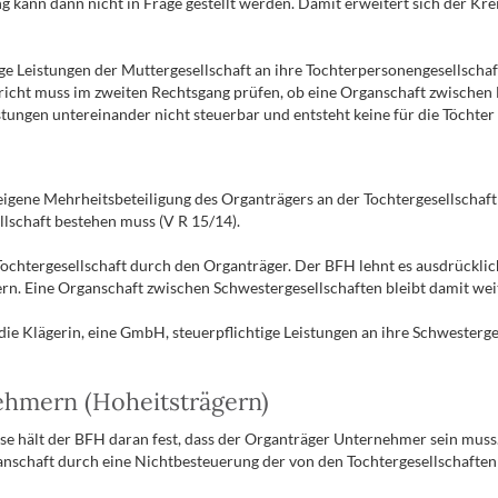
ng kann dann nicht in Frage gestellt werden. Damit erweitert sich der Kr
ge Leistungen der Muttergesellschaft an ihre Tochterpersonengesellschaft
richt muss im zweiten Rechtsgang prüfen, ob eine Organschaft zwischen 
stungen untereinander nicht steuerbar und entsteht keine für die Töchter
 eigene Mehrheitsbeteiligung des Organträgers an der Tochtergesellschaft
lschaft bestehen muss (V R 15/14).
Tochtergesellschaft durch den Organträger. Der BFH lehnt es ausdrückli
rn. Eine Organschaft zwischen Schwestergesellschaften bleibt damit wei
 die Klägerin, eine GmbH, steuerpflichtige Leistungen an ihre Schwesterg
ehmern (Hoheitsträgern)
e hält der BFH daran fest, dass der Organträger Unternehmer sein muss. E
rganschaft durch eine Nichtbesteuerung der von den Tochtergesellschaft