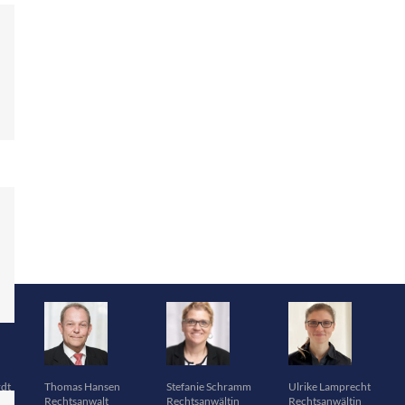
rdt
Thomas Hansen
Stefanie Schramm
Ulrike Lamprecht
Rechtsanwalt
Rechtsanwältin
Rechtsanwältin