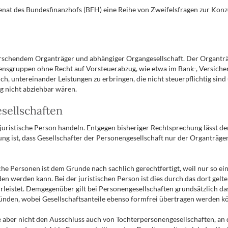
enat des Bundesfinanzhofs (BFH) eine Reihe von Zweifelsfragen zur Kon
chendem Organträger und abhängiger Organgesellschaft. Der Organträger
nsgruppen ohne Recht auf Vorsteuerabzug, wie etwa im Bank-, Versicher
h, untereinander Leistungen zu erbringen, die nicht steuerpflichtig sin
g nicht abziehbar wären.
sellschaften
e juristische Person handeln. Entgegen bisheriger Rechtsprechung lässt
ng ist, dass Gesellschafter der Personengesellschaft nur der Organträge
he Personen ist dem Grunde nach sachlich gerechtfertigt, weil nur so ei
 werden kann. Bei der juristischen Person ist dies durch das dort gelt
eistet. Demgegenüber gilt bei Personengesellschaften grundsätzlich das
nden, wobei Gesellschaftsanteile ebenso formfrei übertragen werden k
 aber nicht den Ausschluss auch von Tochterpersonengesellschaften, an 