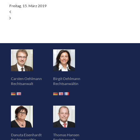
Freitag, 15. März 2019
Carsten Oehlmann
Birgit Oehlmann
Rechtsanwalt
Rechtsanwältin
Danuta Eisenhardt
Thomas Hansen
Rechtsanwältin
Rechtsanwalt