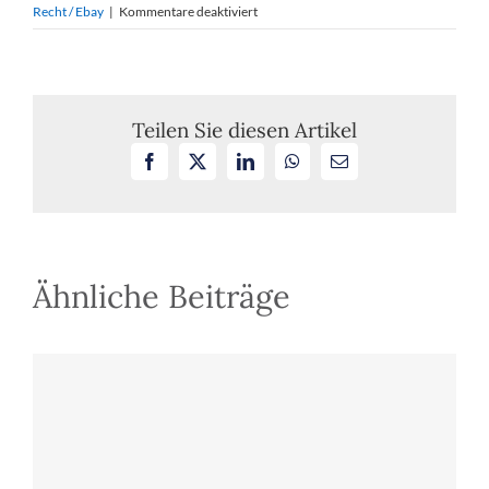
für
Recht / Ebay
|
Kommentare deaktiviert
BGH
zur
wettbewerbsrechtlichen
Zulässigkeit
sogenannter
Teilen Sie diesen Artikel
„Tippfehler-
Facebook
X
LinkedIn
WhatsApp
E-
Domains“
Mail
Ähnliche Beiträge