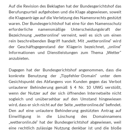
Auf die Revision des Beklagten hat der Bundesgerichtshof das
Berufungsurteil aufgehoben und die Klage abgewiesen, soweit
die Klageanträge auf die Verletzung des Namensrechts gestützt
waren. Der Bundesgerichtshof hat eine für den Namensschutz
erforderliche namensmäßige Unterscheidungskraft der
Bezeichnung „wetteronline“ verneint, weil es sich um einen
rein beschreibenden Begriff handelt. Mit „wetteronline“ wird
der Geschäftsgegenstand der Klägerin bezeichnet, „online“
Informationen und Dienstleistungen zum Thema „Wetter“
anzubieten.
Dagegen hat der Bundesgerichtshof angenommen, dass die
konkrete Benutzung der „Tippfehler-Domain“ unter dem
Gesichtspunkt des Abfangens von Kunden gegen das Verbot
unlauterer Behinderung gemäß § 4 Nr. 10 UWG verstößt,
wenn der Nutzer auf der sich öffnenden Internetseite nicht
sogleich und unübersehbar auf den Umstand hingewiesen
wird, dass er sich nicht auf der Seite „wetteronline.de“ befindet.
Den auf eine unlautere Behinderung gestützten Antrag auf
Einwilligung in die Löschung des Domainnamens
„wetteronlin.de“ hat der Bundesgerichtshof abgewiesen, weil
eine rechtlich zulässige Nutzung denkbar ist und die bloße