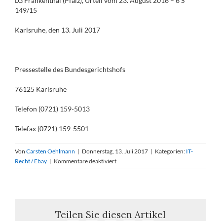
LG Frankenthal (Pfalz), Urteil vom 23. August 2016 – 6 S
149/15
Karlsruhe, den 13. Juli 2017
Pressestelle des Bundesgerichtshofs
76125 Karlsruhe
Telefon (0721) 159-5013
Telefax (0721) 159-5501
Von
Carsten Oehlmann
|
Donnerstag, 13. Juli 2017
|
Kategorien:
IT-
für
Recht / Ebay
|
Kommentare deaktiviert
BGH
verneint
Beweisverwertungsverbot
bei
einer
Teilen Sie diesen Artikel
Auskunft