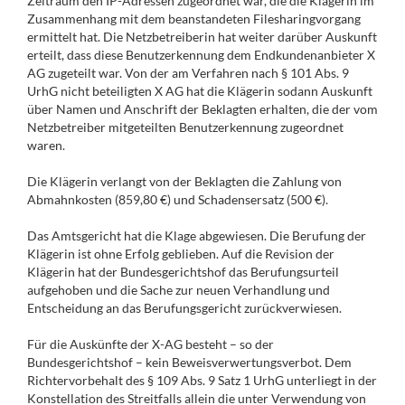
Zeitraum den IP-Adressen zugeordnet war, die die Klägerin im
Zusammenhang mit dem beanstandeten Filesharingvorgang
ermittelt hat. Die Netzbetreiberin hat weiter darüber Auskunft
erteilt, dass diese Benutzerkennung dem Endkundenanbieter X
AG zugeteilt war. Von der am Verfahren nach § 101 Abs. 9
UrhG nicht beteiligten X AG hat die Klägerin sodann Auskunft
über Namen und Anschrift der Beklagten erhalten, die der vom
Netzbetreiber mitgeteilten Benutzerkennung zugeordnet
waren.
Die Klägerin verlangt von der Beklagten die Zahlung von
Abmahnkosten (859,80 €) und Schadensersatz (500 €).
Das Amtsgericht hat die Klage abgewiesen. Die Berufung der
Klägerin ist ohne Erfolg geblieben. Auf die Revision der
Klägerin hat der Bundesgerichtshof das Berufungsurteil
aufgehoben und die Sache zur neuen Verhandlung und
Entscheidung an das Berufungsgericht zurückverwiesen.
Für die Auskünfte der X-AG besteht – so der
Bundesgerichtshof – kein Beweisverwertungsverbot. Dem
Richtervorbehalt des § 109 Abs. 9 Satz 1 UrhG unterliegt in der
Konstellation des Streitfalls allein die unter Verwendung von