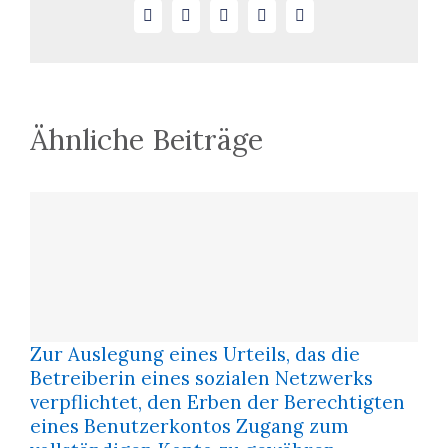
Facebook
X
LinkedIn
WhatsApp
E-
zum
Mail
Filesharing
Ähnliche Beiträge
Zur Auslegung eines Urteils, das die
Betreiberin eines sozialen Netzwerks
verpflichtet, den Erben der Berechtigten
eines Benutzerkontos Zugang zum