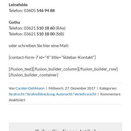
Leinefelde
Telefon: 03605
546 94 88
Gotha
Telefon: 03621
510 18 60
(RAe)
Telefon: 03621
510 18 00
(StB)
oder schreiben Sie hier eine Mail:
[contact-form-7 id="4" title="Sidebar-Kontakt"]
[/fusion_text][/fusion_builder_column][/fusion_builder_row]
[/fusion_builder_container]
Von
Carsten Oehlmann
|
Mittwoch, 27. Dezember 2017
|
Kategorien:
Strafrecht / Strafvollstreckung
,
Autorecht / Verkehrsrecht
|
Kommentare
für
deaktiviert
BGH,
Hauptverhandlung
am
1.
März