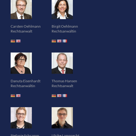
Carsten Oehlmann
Birgit Oehlmann
Rechtsanwalt
Rechtsanwältin
Danuta Eisenhardt
Thomas Hansen
Rechtsanwältin
Rechtsanwalt
Stefanie Schramm
Ulrike Lamprecht