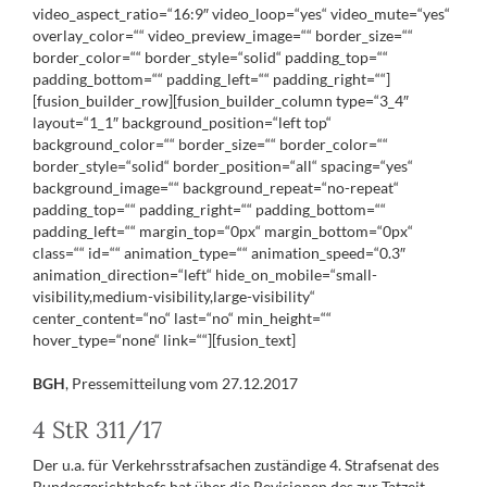
video_aspect_ratio=“16:9″ video_loop=“yes“ video_mute=“yes“
overlay_color=““ video_preview_image=““ border_size=““
border_color=““ border_style=“solid“ padding_top=““
padding_bottom=““ padding_left=““ padding_right=““]
[fusion_builder_row][fusion_builder_column type=“3_4″
layout=“1_1″ background_position=“left top“
background_color=““ border_size=““ border_color=““
border_style=“solid“ border_position=“all“ spacing=“yes“
background_image=““ background_repeat=“no-repeat“
padding_top=““ padding_right=““ padding_bottom=““
padding_left=““ margin_top=“0px“ margin_bottom=“0px“
class=““ id=““ animation_type=““ animation_speed=“0.3″
animation_direction=“left“ hide_on_mobile=“small-
visibility,medium-visibility,large-visibility“
center_content=“no“ last=“no“ min_height=““
hover_type=“none“ link=““][fusion_text]
BGH
, Pressemitteilung vom 27.12.2017
4 StR 311/17
Der u.a. für Verkehrsstrafsachen zuständige 4. Strafsenat des
Bundesgerichtshofs hat über die Revisionen des zur Tatzeit