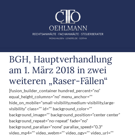
Zum
Inhalt
springen
BGH, Hauptverhandlung
am 1. März 2018 in zwei
weiteren „Raser-Fällen“
[fusion_builder_container hundred_percent=“no“
equal_height_columns=“no“ menu_anchor=““
hide_on_mobile=“small-visibility,medium-visibility,large-
visibility“ class=““ id=““ background_color=““
background_image=““ background_position=“center center“
background_repeat=“no-repeat“ fade=“no“
background_parallax=“none“ parallax_speed=“0.3″
video_mp4=““ video_webm=““ video_ogv=““ video_url=““