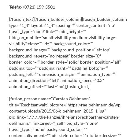
Telefax (0721) 159-5501
[/fusion_text][/fusion_builder_column][fusion_builder_column
type=“1_4″ layout=“1_4″ spacing=““ center_content=“no“
hover_type=“none“ link=““ min_height=““
hide_on_mobile=“small-visibility,medium-visibility,large-
visibility“ class=““ id=““ background_color=““
background_image=““ background_position=“left top“
background_repeat=“no-repeat“ border_size=“0″
border_color=““ border_style=“solid“ border_position=“all“
padding_top=““ padding_right=““ padding_bottom=““
padding_left=““ dimension_margin=““ animation_type=““
animation_direction=“left“ animation_speed=“0.3″
animation_offset=““ last=“no“][fusion_text]
[fusion_person name="Carsten Oehlmann"
title="Rechtsanwalt" picture="https://rae-oehlmann.de/wp-
content/uploads/2015/06/c-oehlmann_2015_1.jpg"
pic_link="../../../../die-kanzlei/ihre-ansprechpartner/carsten-
oehlmann/" linktarget="_self" pic_style="none"
hover_type="none" background_color=""
content_alignment="" pic_style_color="" pic_bordersize=""