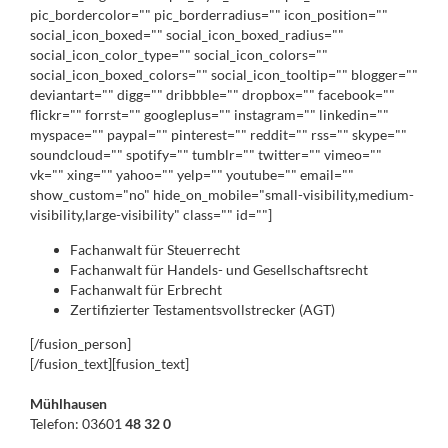
pic_bordercolor="" pic_borderradius="" icon_position=""
social_icon_boxed="" social_icon_boxed_radius=""
social_icon_color_type="" social_icon_colors=""
social_icon_boxed_colors="" social_icon_tooltip="" blogger=""
deviantart="" digg="" dribbble="" dropbox="" facebook=""
flickr="" forrst="" googleplus="" instagram="" linkedin=""
myspace="" paypal="" pinterest="" reddit="" rss="" skype=""
soundcloud="" spotify="" tumblr="" twitter="" vimeo=""
vk="" xing="" yahoo="" yelp="" youtube="" email=""
show_custom="no" hide_on_mobile="small-visibility,medium-
visibility,large-visibility" class="" id=""]
Fachanwalt für Steuerrecht
Fachanwalt für Handels- und Gesellschaftsrecht
Fachanwalt für Erbrecht
Zertifizierter Testamentsvollstrecker (AGT)
[/fusion_person]
[/fusion_text][fusion_text]
Mühlhausen
Telefon: 03601
48 32 0