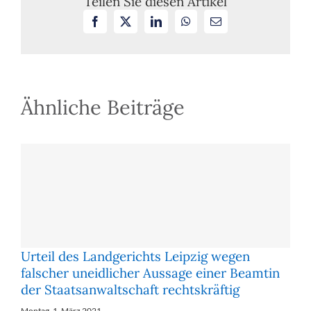
Teilen Sie diesen Artikel
2018
Facebook
X
LinkedIn
WhatsApp
E-
in
Mail
zwei
weiteren
„Raser-
Fällen“
Ähnliche Beiträge
Urteil des Landgerichts Leipzig wegen
falscher uneidlicher Aussage einer Beamtin
der Staatsanwaltschaft rechtskräftig
Montag, 1. März 2021