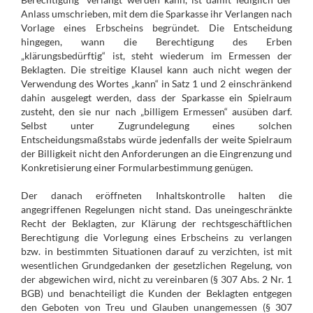
Anlass umschrieben, mit dem die Sparkasse ihr Verlangen nach
Vorlage eines Erbscheins begründet. Die Entscheidung
hingegen, wann die Berechtigung des Erben
„klärungsbedürftig“ ist, steht wiederum im Ermessen der
Beklagten. Die streitige Klausel kann auch nicht wegen der
Verwendung des Wortes „kann“ in Satz 1 und 2 einschränkend
dahin ausgelegt werden, dass der Sparkasse ein Spielraum
zusteht, den sie nur nach „billigem Ermessen“ ausüben darf.
Selbst unter Zugrundelegung eines solchen
Entscheidungsmaßstabs würde jedenfalls der weite Spielraum
der Billigkeit nicht den Anforderungen an die Eingrenzung und
Konkretisierung einer Formularbestimmung genügen.
Der danach eröffneten Inhaltskontrolle halten die
angegriffenen Regelungen nicht stand. Das uneingeschränkte
Recht der Beklagten, zur Klärung der rechtsgeschäftlichen
Berechtigung die Vorlegung eines Erbscheins zu verlangen
bzw. in bestimmten Situationen darauf zu verzichten, ist mit
wesentlichen Grundgedanken der gesetzlichen Regelung, von
der abgewichen wird, nicht zu vereinbaren (§ 307 Abs. 2 Nr. 1
BGB) und benachteiligt die Kunden der Beklagten entgegen
den Geboten von Treu und Glauben unangemessen (§ 307