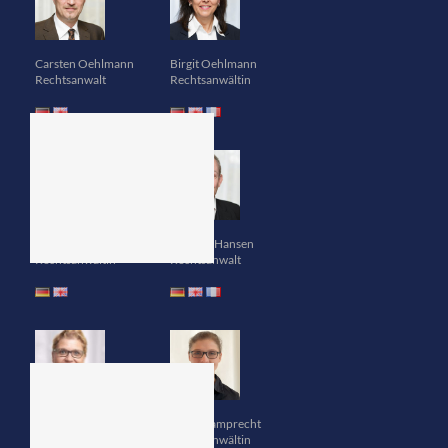
Carsten Oehlmann
Birgit Oehlmann
Rechtsanwalt
Rechtsanwältin
Danuta Eisenhardt
Thomas Hansen
Rechtsanwältin
Rechtsanwalt
Stefanie Schramm
Ulrike Lamprecht
Rechtsanwältin
Rechtsanwältin