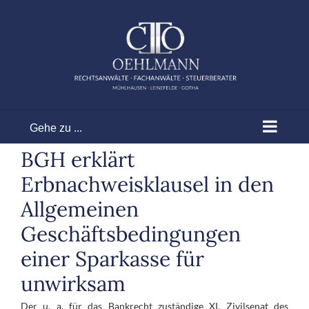
Zum
Inhalt
springen
Gehe zu ...
BGH erklärt
Erbnachweisklausel in den
Allgemeinen
Geschäftsbedingungen
einer Sparkasse für
unwirksam
Der u. a. für das Bankrecht zuständige XI. Zivilsenat des