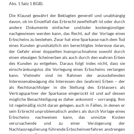
Abs. 1 Satz 1 BGB).
Die Klausel gewährt der Beklagten generell und unabhängig
davon, ob im Einzelfall das
Erbrecht
zweifelhaft ist oder durch
andere Dokumente einfacher und/oder kostengünstiger
nachgewiesen werden kann, das Recht, auf der Vorlage eines
Erbscheins zu bestehen. Zwar hat eine Sparkasse nach dem Tod
eines Kunden grundsätzlich ein berechtigtes Interesse daran,
der Gefahr einer doppelten Inanspruchnahme sowohl durch
einen etwaigen Scheinerben als auch durch den wahren Erben
des Kunden zu entgehen. Daraus folgt indes nicht, dass sie
einschränkungslos die Vorlegung eines Erbscheins verlangen
kann. Vielmehr sind im Rahmen der anzustellenden
Interessenabwägung die Interessen des (wahren) Erben – der
als Rechtsnachfolger in die Stellung des Erblassers als
Vertragspartner der Sparkasse eingerückt ist und auf dessen
mögliche Benachteiligung es daher ankommt – vorrangig. Ihm
ist regelmäßig nicht daran gelegen, auch in Fällen, in denen er
sein
Erbrecht
unproblematisch anders als durch Vorlage eines
Erbscheins nachweisen kann, das unnütze Kosten
verursachende und zu einer Verzögerung der
Nachlassregulierung führende Erbscheinverfahren anstrengen