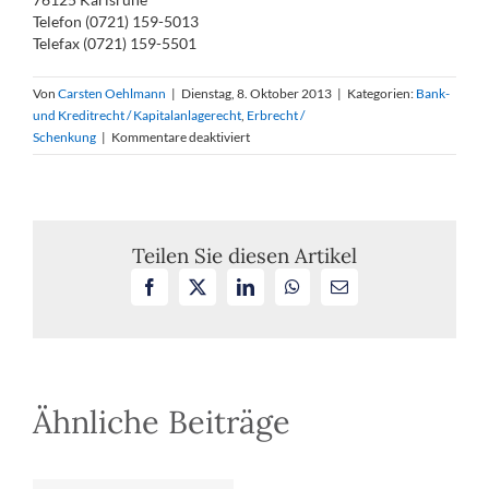
Telefon (0721) 159-5013
Telefax (0721) 159-5501
Von
Carsten Oehlmann
|
Dienstag, 8. Oktober 2013
|
Kategorien:
Bank-
und Kreditrecht / Kapitalanlagerecht
,
Erbrecht /
für
Schenkung
|
Kommentare deaktiviert
BGH
erklärt
Erbnachweisklausel
in
den
Teilen Sie diesen Artikel
Allgemeinen
Facebook
X
LinkedIn
WhatsApp
E-
Geschäftsbedingungen
Mail
einer
Sparkasse
für
unwirksam
Ähnliche Beiträge