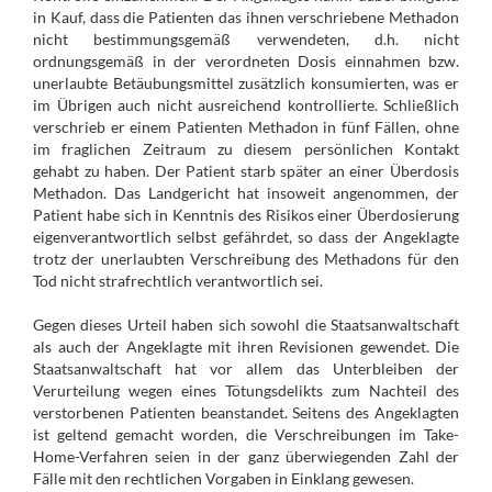
in Kauf, dass die Patienten das ihnen verschriebene Methadon
nicht bestimmungsgemäß verwendeten, d.h. nicht
ordnungsgemäß in der verordneten Dosis einnahmen bzw.
unerlaubte Betäubungsmittel zusätzlich konsumierten, was er
im Übrigen auch nicht ausreichend kontrollierte. Schließlich
verschrieb er einem Patienten Methadon in fünf Fällen, ohne
im fraglichen Zeitraum zu diesem persönlichen Kontakt
gehabt zu haben. Der Patient starb später an einer Überdosis
Methadon. Das Landgericht hat insoweit angenommen, der
Patient habe sich in Kenntnis des Risikos einer Überdosierung
eigenverantwortlich selbst gefährdet, so dass der Angeklagte
trotz der unerlaubten Verschreibung des Methadons für den
Tod nicht strafrechtlich verantwortlich sei.
Gegen dieses Urteil haben sich sowohl die Staatsanwaltschaft
als auch der Angeklagte mit ihren Revisionen gewendet. Die
Staatsanwaltschaft hat vor allem das Unterbleiben der
Verurteilung wegen eines Tötungsdelikts zum Nachteil des
verstorbenen Patienten beanstandet. Seitens des Angeklagten
ist geltend gemacht worden, die Verschreibungen im Take-
Home-Verfahren seien in der ganz überwiegenden Zahl der
Fälle mit den rechtlichen Vorgaben in Einklang gewesen.