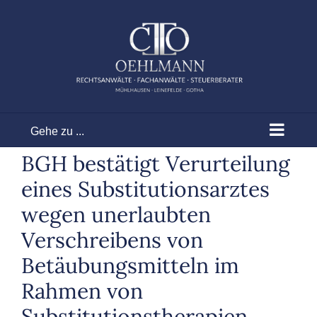
Zum
Inhalt
springen
Gehe zu ...
BGH bestätigt Verurteilung
eines Substitutionsarztes
wegen unerlaubten
Verschreibens von
Betäubungsmitteln im
Rahmen von
Substitutionstherapien