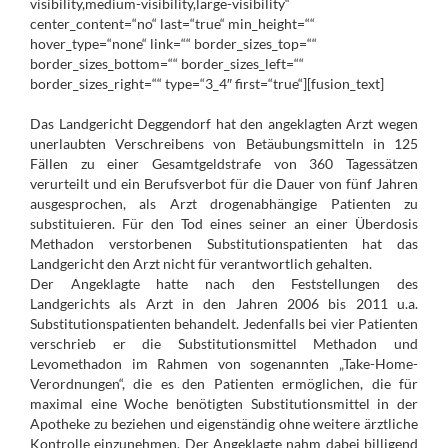
visibility,medium-visibility,large-visibility“
center_content=“no“ last=“true“ min_height=““
hover_type=“none“ link=““ border_sizes_top=““
border_sizes_bottom=““ border_sizes_left=““
border_sizes_right=““ type=“3_4″ first=“true“][fusion_text]
Das Landgericht Deggendorf hat den angeklagten Arzt wegen
unerlaubten Verschreibens von Betäubungsmitteln in 125
Fällen zu einer Gesamtgeldstrafe von 360 Tagessätzen
verurteilt und ein Berufsverbot für die Dauer von fünf Jahren
ausgesprochen, als Arzt drogenabhängige Patienten zu
substituieren. Für den Tod eines seiner an einer Überdosis
Methadon verstorbenen Substitutionspatienten hat das
Landgericht den Arzt nicht für verantwortlich gehalten.
Der Angeklagte hatte nach den Feststellungen des
Landgerichts als Arzt in den Jahren 2006 bis 2011 u.a.
Substitutionspatienten behandelt. Jedenfalls bei vier Patienten
verschrieb er die Substitutionsmittel Methadon und
Levomethadon im Rahmen von sogenannten „Take-Home-
Verordnungen“, die es den Patienten ermöglichen, die für
maximal eine Woche benötigten Substitutionsmittel in der
Apotheke zu beziehen und eigenständig ohne weitere ärztliche
Kontrolle einzunehmen. Der Angeklagte nahm dabei billigend