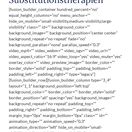
[fusion_builder_container hundred_percent=“no“
equal_height_columns=“no“ menu_anchor=““
hide_on_mobile=“small-visibility,medium-visibility,large-
visibility“ class=““ id=““ background_color=““
background_image=““ background_position=“center center“
background_repeat=“no-repeat“ fade=“no“
background_parallax=“none“ parallax_speed=“0.3″
video_mp4=““ video_webm=““ video_ogv=““ video_url=““
video_aspect_ratio=“16:9″ video_loop=“yes“ video_mute=“yes“
overlay_color=““ video_preview_image=““ border_color=““
border_style=“solid“ padding_top=““ padding_bottom=““
padding_left=““ padding_right=““ type=“legacy“]
[fusion_builder_row][fusion_builder_column type=“3_4″
layout=“1_1″ background_position=“left top“
background_color=““ border_color=““ border_style=“solid“
border_position=“all“ spacing=“yes“ background_image=““
background_repeat=“no-repeat“ padding_top=““
padding_right=““ padding_bottom=““ padding_left=““
margin_top=“0px“ margin_bottom=“0px“ class=““ id=““
animation_type=““ animation_speed=“0.3″
animation_direction=“left“ hide_on_mobile=“small-