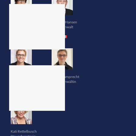
Danuta Eisenhardt
Thomas Hansen
Rechtsanwältin
Rechtsanwalt
Stefanie Schramm
Ulrike Lamprecht
Rechtsanwältin
Rechtsanwältin
Kati Rettelbusch
Steuerberaterin