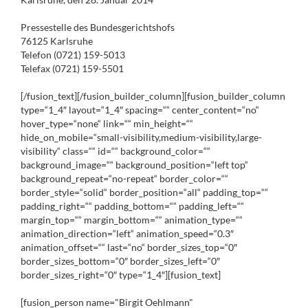
Pressestelle des Bundesgerichtshofs
76125 Karlsruhe
Telefon (0721) 159-5013
Telefax (0721) 159-5501
[/fusion_text][/fusion_builder_column][fusion_builder_column
type=“1_4″ layout=“1_4″ spacing=““ center_content=“no“
hover_type=“none“ link=““ min_height=““
hide_on_mobile=“small-visibility,medium-visibility,large-
visibility“ class=““ id=““ background_color=““
background_image=““ background_position=“left top“
background_repeat=“no-repeat“ border_color=““
border_style=“solid“ border_position=“all“ padding_top=““
padding_right=““ padding_bottom=““ padding_left=““
margin_top=““ margin_bottom=““ animation_type=““
animation_direction=“left“ animation_speed=“0.3″
animation_offset=““ last=“no“ border_sizes_top=“0″
border_sizes_bottom=“0″ border_sizes_left=“0″
border_sizes_right=“0″ type=“1_4″][fusion_text]
[fusion_person name="Birgit Oehlmann"