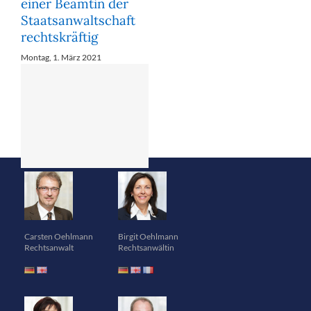
Carsten Oehlmann
Birgit Oehlmann
Rechtsanwalt
Rechtsanwältin