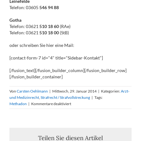
Leinefelde
Telefon: 03605
546 94 88
Gotha
Telefon: 03621
510 18 60
(RAe)
Telefon: 03621
510 18 00
(StB)
oder schreiben Sie hier eine Mail:
[contact-form-7 id="4" title="Sidebar-Kontakt"]
[/fusion_text][/fusion_builder_column][/fusion_builder_row]
[/fusion_builder_container]
Von
Carsten Oehlmann
|
Mittwoch, 29. Januar 2014
|
Kategorien:
Arzt-
und Medizinrecht
,
Strafrecht / Strafvollstreckung
|
Tags:
für
Methadon
|
Kommentare deaktiviert
BGH
bestätigt
Verurteilung
eines
Substitutionsarztes
Teilen Sie diesen Artikel