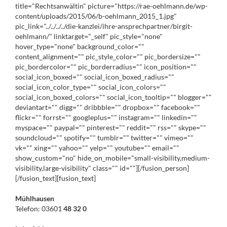
title="Rechtsanwältin" picture="https://rae-oehlmann.de/wp-
content/uploads/2015/06/b-oehlmann_2015_1.jpg"
pic_link="../../../../die-kanzlei/ihre-ansprechpartner/birgit-
oehlmann/" linktarget="_self" pic_style="none"
hover_type="none" background_color=""
content_alignment="" pic_style_color="" pic_bordersize=""
pic_bordercolor="" pic_borderradius="" icon_position=""
social_icon_boxed="" social_icon_boxed_radius=""
social_icon_color_type="" social_icon_colors=""
social_icon_boxed_colors="" social_icon_tooltip="" blogger=""
deviantart="" digg="" dribbble="" dropbox="" facebook=""
flickr="" forrst="" googleplus="" instagram="" linkedin=""
myspace="" paypal="" pinterest="" reddit="" rss="" skype=""
soundcloud="" spotify="" tumblr="" twitter="" vimeo=""
vk="" xing="" yahoo="" yelp="" youtube="" email=""
show_custom="no" hide_on_mobile="small-visibility,medium-
visibility,large-visibility" class="" id=""][/fusion_person]
[/fusion_text][fusion_text]
Mühlhausen
Telefon: 03601
48 32 0