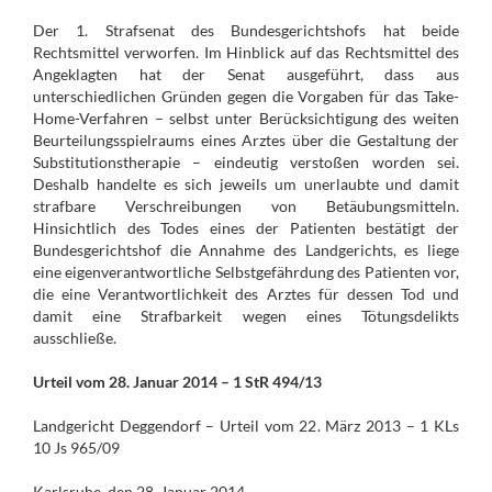
Der 1. Strafsenat des Bundesgerichtshofs hat beide
Rechtsmittel verworfen. Im Hinblick auf das Rechtsmittel des
Angeklagten hat der Senat ausgeführt, dass aus
unterschiedlichen Gründen gegen die Vorgaben für das Take-
Home-Verfahren – selbst unter Berücksichtigung des weiten
Beurteilungsspielraums eines Arztes über die Gestaltung der
Substitutionstherapie – eindeutig verstoßen worden sei.
Deshalb handelte es sich jeweils um unerlaubte und damit
strafbare Verschreibungen von Betäubungsmitteln.
Hinsichtlich des Todes eines der Patienten bestätigt der
Bundesgerichtshof die Annahme des Landgerichts, es liege
eine eigenverantwortliche Selbstgefährdung des Patienten vor,
die eine Verantwortlichkeit des Arztes für dessen Tod und
damit eine Strafbarkeit wegen eines Tötungsdelikts
ausschließe.
Urteil vom 28. Januar 2014 – 1 StR 494/13
Landgericht Deggendorf – Urteil vom 22. März 2013 – 1 KLs
10 Js 965/09
Karlsruhe, den 28. Januar 2014