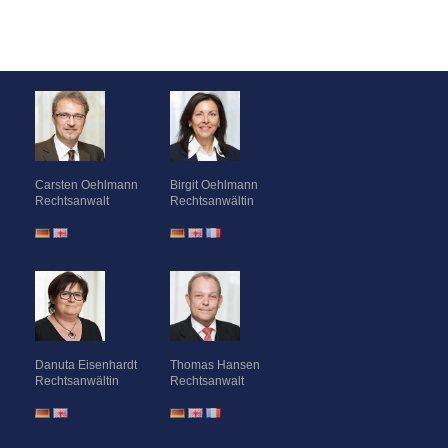
Carsten Oehlmann
Birgit Oehlmann
Rechtsanwalt
Rechtsanwältin
Danuta Eisenhardt
Thomas Hansen
Rechtsanwältin
Rechtsanwalt