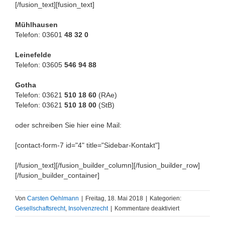
[/fusion_text][fusion_text]
Mühlhausen
Telefon: 03601
48 32 0
Leinefelde
Telefon: 03605
546 94 88
Gotha
Telefon: 03621
510 18 60
(RAe)
Telefon: 03621
510 18 00
(StB)
oder schreiben Sie hier eine Mail:
[contact-form-7 id="4" title="Sidebar-Kontakt"]
[/fusion_text][/fusion_builder_column][/fusion_builder_row]
[/fusion_builder_container]
Von
Carsten Oehlmann
|
Freitag, 18. Mai 2018
|
Kategorien:
für
Gesellschaftsrecht
,
Insolvenzrecht
|
Kommentare deaktiviert
Befugnis