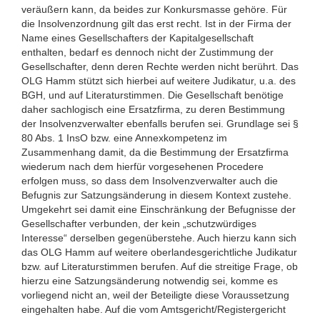
veräußern kann, da beides zur Konkursmasse gehöre. Für
die Insolvenzordnung gilt das erst recht. Ist in der Firma der
Name eines Gesellschafters der Kapitalgesellschaft
enthalten, bedarf es dennoch nicht der Zustimmung der
Gesellschafter, denn deren Rechte werden nicht berührt. Das
OLG Hamm stützt sich hierbei auf weitere Judikatur, u.a. des
BGH, und auf Literaturstimmen. Die Gesellschaft benötige
daher sachlogisch eine Ersatzfirma, zu deren Bestimmung
der Insolvenzverwalter ebenfalls berufen sei. Grundlage sei §
80 Abs. 1 InsO bzw. eine Annexkompetenz im
Zusammenhang damit, da die Bestimmung der Ersatzfirma
wiederum nach dem hierfür vorgesehenen Procedere
erfolgen muss, so dass dem Insolvenzverwalter auch die
Befugnis zur Satzungsänderung in diesem Kontext zustehe.
Umgekehrt sei damit eine Einschränkung der Befugnisse der
Gesellschafter verbunden, der kein „schutzwürdiges
Interesse“ derselben gegenüberstehe. Auch hierzu kann sich
das OLG Hamm auf weitere oberlandesgerichtliche Judikatur
bzw. auf Literaturstimmen berufen. Auf die streitige Frage, ob
hierzu eine Satzungsänderung notwendig sei, komme es
vorliegend nicht an, weil der Beteiligte diese Voraussetzung
eingehalten habe. Auf die vom Amtsgericht/Registergericht