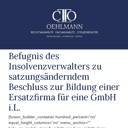
Zum
Inhalt
springen
Befugnis des
Insolvenzverwalters zu
satzungsänderndem
Beschluss zur Bildung einer
Ersatzfirma für eine GmbH
i.L.
[fusion_builder_container hundred_percent=“no“
equal_height_columns=“no“ menu_anchor=““