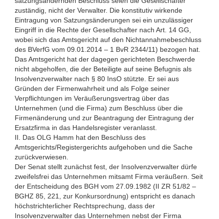
satzungsändernden Beschluss seien die Gesellschafter
zuständig, nicht der Verwalter. Die konstitutiv wirkende
Eintragung von Satzungsänderungen sei ein unzulässiger
Eingriff in die Rechte der Gesellschafter nach Art. 14 GG,
wobei sich das Amtsgericht auf den Nichtannahmebeschluss
des BVerfG vom 09.01.2014 – 1 BvR 2344/11) bezogen hat.
Das Amtsgericht hat der dagegen gerichteten Beschwerde
nicht abgeholfen, die der Beteiligte auf seine Befugnis als
Insolvenzverwalter nach § 80 InsO stützte. Er sei aus
Gründen der Firmenwahrheit und als Folge seiner
Verpflichtungen im Veräußerungsvertrag über das
Unternehmen (und die Firma) zum Beschluss über die
Firmenänderung und zur Beantragung der Eintragung der
Ersatzfirma in das Handelsregister veranlasst.
II. Das OLG Hamm hat den Beschluss des
Amtsgerichts/Registergerichts aufgehoben und die Sache
zurückverwiesen.
Der Senat stellt zunächst fest, der Insolvenzverwalter dürfe
zweifelsfrei das Unternehmen mitsamt Firma veräußern. Seit
der Entscheidung des BGH vom 27.09.1982 (II ZR 51/82 –
BGHZ 85, 221, zur Konkursordnung) entspricht es danach
höchstrichterlicher Rechtsprechung, dass der
Insolvenzverwalter das Unternehmen nebst der Firma