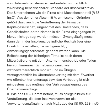
von Unternehmensteilen ist verbreiteter und rechtlich
zuverlässig beherrschbarer Standard der Insolvenzpraxis.
Das Unternehmen wie die Firma sind Massebestandteil (§ 35
InsO). Aus den unter Abschnitt A. umrissenen Gründen
gehört dazu auch die Veräußerung der Firma der
Kapitalgesellschaft, ungeachtet des Umstandes, dass
Gesellschafter, deren Namen in die Firma eingegangen ist,
hierzu nicht gefragt werden müssen. Zwangsläufig muss
dann der in der Insolvenz befindliche Rechtsträger eine
Ersatzfirma erhalten, die sachgerecht, „…
Abwicklungsgesellschaft“ genannt werden kann. Die
Beibehaltung der bisherigen Firma ist nach deren
Mitveräußerung mit dem Unternehmensbetrieb oder Teilen
hiervon firmenrechtlich ebenso wenig wie
wettbewerbsrechtlich möglich und im Übrigen
vertragsrechtlich im Übernahmevertrag mit dem Erwerber
wie offenbar hier untersagt bzw. das Verbot ergibt sich
mindestens aus ergänzender Vertragsauslegung des
Übernahmevertrags.
II. Wie das OLG Hamm betont, muss spiegelbildlich zur
Veräußerung, die dem Insolvenzverwalter als
Verwertungsmaßnahme nach Maßgabe der §§ 80, 159 InsO