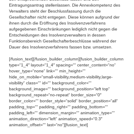
Eintragungsantrag stellenlassen. Die Annexkompetenz des
Verwalters steht der Beschlussfassung durch die
Gesellschafter nicht entgegen. Diese können aufgrund der
ihnen durch die Eröffnung des Insolvenzverfahrens
aufgegebenen Einschränkungen lediglich nicht gegen die
Entscheidungen des Insolvenzverwalters in dessen
Funktionsbereich Gesellschafterbeschlüsse während der
Dauer des Insolvenzverfahrens fassen bzw. umsetzen.
[/fusion_text][/fusion_builder_column][fusion_builder_column
type=“1_4″ layout=“1_4″ spacing=““ center_content=“no“
hover_type=“none“ link=““ min_height=““
hide_on_mobile=“small-visibility,medium-visibility,large-
visibility“ class=““ id=““ background_color=““
background_image=““ background_position=“left top“
background_repeat=“no-repeat“ border_size=“0″
border_color=““ border_style=“solid“ border_position=“all“
padding_top=““ padding_right=““ padding_bottom=““
padding_left=““ dimension_margin=““ animation_type=““
animation_direction=“left“ animation_speed=“0.3″
animation_offset=““ last=“no“][fusion_text]