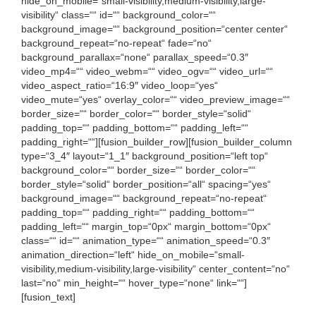
hide_on_mobile=“small-visibility,medium-visibility,large-
visibility“ class=““ id=““ background_color=““
background_image=““ background_position=“center center“
background_repeat=“no-repeat“ fade=“no“
background_parallax=“none“ parallax_speed=“0.3″
video_mp4=““ video_webm=““ video_ogv=““ video_url=““
video_aspect_ratio=“16:9″ video_loop=“yes“
video_mute=“yes“ overlay_color=““ video_preview_image=““
border_size=““ border_color=““ border_style=“solid“
padding_top=““ padding_bottom=““ padding_left=““
padding_right=““][fusion_builder_row][fusion_builder_column
type=“3_4″ layout=“1_1″ background_position=“left top“
background_color=““ border_size=““ border_color=““
border_style=“solid“ border_position=“all“ spacing=“yes“
background_image=““ background_repeat=“no-repeat“
padding_top=““ padding_right=““ padding_bottom=““
padding_left=““ margin_top=“0px“ margin_bottom=“0px“
class=““ id=““ animation_type=““ animation_speed=“0.3″
animation_direction=“left“ hide_on_mobile=“small-
visibility,medium-visibility,large-visibility“ center_content=“no“
last=“no“ min_height=““ hover_type=“none“ link=““]
[fusion_text]