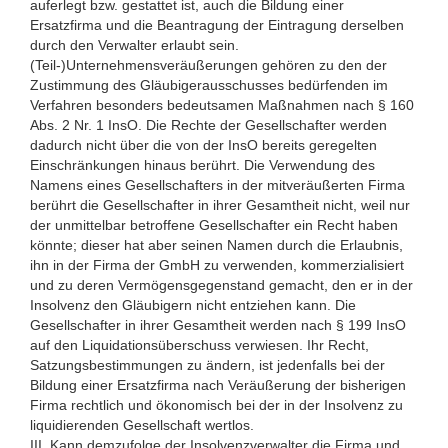
auferlegt bzw. gestattet ist, auch die Bildung einer
Ersatzfirma und die Beantragung der Eintragung derselben
durch den Verwalter erlaubt sein.
(Teil-)Unternehmensveräußerungen gehören zu den der
Zustimmung des Gläubigerausschusses bedürfenden im
Verfahren besonders bedeutsamen Maßnahmen nach § 160
Abs. 2 Nr. 1 InsO. Die Rechte der Gesellschafter werden
dadurch nicht über die von der InsO bereits geregelten
Einschränkungen hinaus berührt. Die Verwendung des
Namens eines Gesellschafters in der mitveräußerten Firma
berührt die Gesellschafter in ihrer Gesamtheit nicht, weil nur
der unmittelbar betroffene Gesellschafter ein Recht haben
könnte; dieser hat aber seinen Namen durch die Erlaubnis,
ihn in der Firma der GmbH zu verwenden, kommerzialisiert
und zu deren Vermögensgegenstand gemacht, den er in der
Insolvenz den Gläubigern nicht entziehen kann. Die
Gesellschafter in ihrer Gesamtheit werden nach § 199 InsO
auf den Liquidationsüberschuss verwiesen. Ihr Recht,
Satzungsbestimmungen zu ändern, ist jedenfalls bei der
Bildung einer Ersatzfirma nach Veräußerung der bisherigen
Firma rechtlich und ökonomisch bei der in der Insolvenz zu
liquidierenden Gesellschaft wertlos.
III. Kann demzufolge der Insolvenzverwalter die Firma und