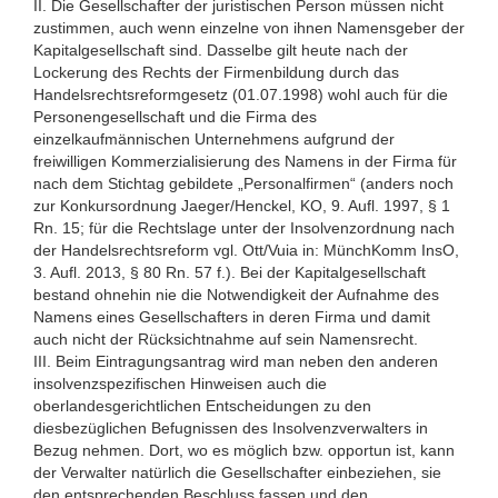
II. Die Gesellschafter der juristischen Person müssen nicht
zustimmen, auch wenn einzelne von ihnen Namensgeber der
Kapitalgesellschaft sind. Dasselbe gilt heute nach der
Lockerung des Rechts der Firmenbildung durch das
Handelsrechtsreformgesetz (01.07.1998) wohl auch für die
Personengesellschaft und die Firma des
einzelkaufmännischen Unternehmens aufgrund der
freiwilligen Kommerzialisierung des Namens in der Firma für
nach dem Stichtag gebildete „Personalfirmen“ (anders noch
zur Konkursordnung Jaeger/Henckel, KO, 9. Aufl. 1997, § 1
Rn. 15; für die Rechtslage unter der Insolvenzordnung nach
der Handelsrechtsreform vgl. Ott/Vuia in: MünchKomm InsO,
3. Aufl. 2013, § 80 Rn. 57 f.). Bei der Kapitalgesellschaft
bestand ohnehin nie die Notwendigkeit der Aufnahme des
Namens eines Gesellschafters in deren Firma und damit
auch nicht der Rücksichtnahme auf sein Namensrecht.
III. Beim Eintragungsantrag wird man neben den anderen
insolvenzspezifischen Hinweisen auch die
oberlandesgerichtlichen Entscheidungen zu den
diesbezüglichen Befugnissen des Insolvenzverwalters in
Bezug nehmen. Dort, wo es möglich bzw. opportun ist, kann
der Verwalter natürlich die Gesellschafter einbeziehen, sie
den entsprechenden Beschluss fassen und den