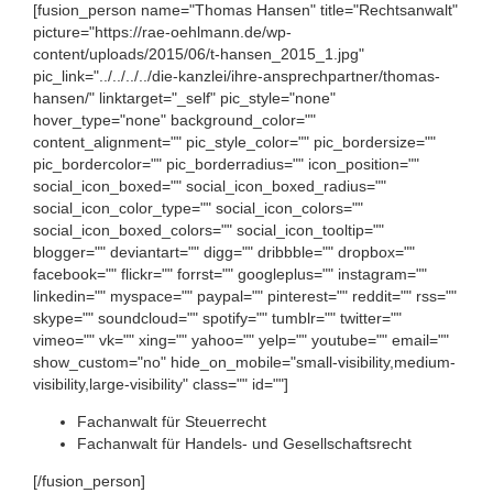
[fusion_person name="Thomas Hansen" title="Rechtsanwalt"
picture="https://rae-oehlmann.de/wp-
content/uploads/2015/06/t-hansen_2015_1.jpg"
pic_link="../../../../die-kanzlei/ihre-ansprechpartner/thomas-
hansen/" linktarget="_self" pic_style="none"
hover_type="none" background_color=""
content_alignment="" pic_style_color="" pic_bordersize=""
pic_bordercolor="" pic_borderradius="" icon_position=""
social_icon_boxed="" social_icon_boxed_radius=""
social_icon_color_type="" social_icon_colors=""
social_icon_boxed_colors="" social_icon_tooltip=""
blogger="" deviantart="" digg="" dribbble="" dropbox=""
facebook="" flickr="" forrst="" googleplus="" instagram=""
linkedin="" myspace="" paypal="" pinterest="" reddit="" rss=""
skype="" soundcloud="" spotify="" tumblr="" twitter=""
vimeo="" vk="" xing="" yahoo="" yelp="" youtube="" email=""
show_custom="no" hide_on_mobile="small-visibility,medium-
visibility,large-visibility" class="" id=""]
Fachanwalt für Steuerrecht
Fachanwalt für Handels- und Gesellschaftsrecht
[/fusion_person]