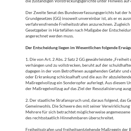
die zuständigen Vollstreckungsgerichte unter Hinweis auf d
Der Zweite Senat des Bundesverfassungsgerichts hat der h
Grundgesetzes (GG) insoweit unvereinbar ist, als er es au
verfahrensfremde Freiheitsstrafen anzurechnen. Zugleich 
Gesetzgeber in Härtefällen nach Maßgabe der Entscheidun
angerechnet werden muss.
Der Entscheidung liegen im Wesentlichen folgende Erwäg
1. Die von Art. 2 Abs. 2 Satz 2 GG gewährleistete „Freihei
verhängen und zu vollstrecken, beruht auf der schuldhaft
dagegen in der vom Betroffenen ausgehenden Gefahr und 
oder Erkrankung schicksalhaft und die aus ihr abzuleite
Maßregelvollzug ein Sonderopfer auferlegt. Aus diesem U
der Maßregelvollzug auf das Ziel der Resozialisierung ausg
2. Der staatliche Strafanspruch und, daraus folgend, das 
Gemeinwohls. Die Schwere des mit seiner Verwirklichung v
Mehrere für sich betrachtet möglicherweise angemessene 
des rechtsstaatlich Hinnehmbaren überschreitet.
Freiheitsstrafen und freiheitsentziehende Maßregeln der