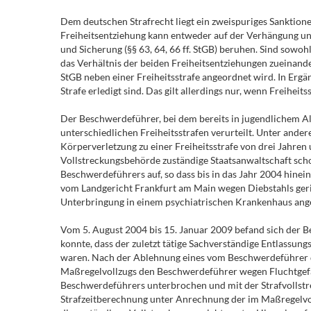
Dem deutschen Strafrecht liegt ein zweispuriges Sanktio
Freiheitsentziehung kann entweder auf der Verhängung und
und Sicherung (§§ 63, 64, 66 ff. StGB) beruhen. Sind sowoh
das Verhältnis der beiden Freiheitsentziehungen zueinande
StGB neben einer Freiheitsstrafe angeordnet wird. In Ergän
Strafe erledigt sind. Das gilt allerdings nur, wenn Freihei
Der Beschwerdeführer, bei dem bereits in jugendlichem A
unterschiedlichen Freiheitsstrafen verurteilt. Unter and
Körperverletzung zu einer Freiheitsstrafe von drei Jahren 
Vollstreckungsbehörde zuständige Staatsanwaltschaft sch
Beschwerdeführers auf, so dass bis in das Jahr 2004 hine
vom Landgericht Frankfurt am Main wegen Diebstahls gerin
Unterbringung in einem psychiatrischen Krankenhaus ang
Vom 5. August 2004 bis 15. Januar 2009 befand sich der B
konnte, dass der zuletzt tätige Sachverständige Entlassun
waren. Nach der Ablehnung eines vom Beschwerdeführer d
Maßregelvollzugs den Beschwerdeführer wegen Fluchtgefah
Beschwerdeführers unterbrochen und mit der Strafvollstr
Strafzeitberechnung unter Anrechnung der im Maßregelvol