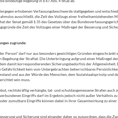
ie eindeutige Regelung in § 67 Abs. 4 StGB ab.
iergegen erhobenen Verfassungsbeschwerde stattgegeben und entschieden, 
snahmslos ausschließt, die Zeit des Vollzugs einer freiheitsentziehenden
hat der Senat gemäß § 35 des Gesetzes über das Bundesverfassungsgerich
gsgründe die Zeit des Vollzuges einer Maßregel der Besserung und Siche
ungen zugrunde:
t der Person“ darf nur aus besonders gewichtigen Gründen eingeschränkt w
en Begehung der Straftat. Die Unterbringung aufgrund einer Maßregel de
dem damit korrespondierenden Sicherungsbedürfnis der Allgemeinheit.
nde Gefährlichkeit kein vom Untergebrachten beherrschbares Persönlichk
mstand und aus der Würde des Menschen, dem Sozialstaatsprinzip und de
erichtet sein muss.
Gebot, rechtskräftig verhängte, tat- und schuldangemessene Strafen auch 
erbundenen Eingriffs darf im Ergebnis jedoch nicht außer Verhältnis z
oder zumutbare Eingriffe können dabei in ihrer Gesamtwirkung zu eine
 Besserung und Sicherung sind einander daher so zuzuordnen, dass die 