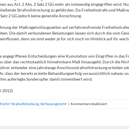
enen aus Art. 2 Abs. 2 Satz 2 GG mehr als notwendig eingegriffen wird. N
hließende Strafvollstreckung zu gefährden. Da Freiheitsstrafe und Maßr
2 Satz 2 GG jedoch keine generelle Anrechnung.
chnung der Maßregelvollzugszeiten auf verfahrensfremde Freiheitsstrafe
ben. Die damit verbundenen Belastungen lassen sich durch die vom Gese
einflussen, denn sie sind weder je für sich noch im Hinblick auf ihr wec
 angegriffenen Entscheidungen eine Kumulation von Eingriffen in das Fr
s über das rechtsstaatlich hinnehmbare Maß hinausgeht. Durch die Nich
führer entweder eine jahrelange Anschlussstrafvollstreckung erleiden o
hr, dass der bereits erzielte Behandlungserfolg voraussichtlich nahezu vo
ihm auferlegte Sonderopfer damit sinnentleert wird.
l 2012)
für
frecht / Strafvollstreckung
,
Verfassungsrecht
|
Kommentare deaktiviert
Ausschluss
der
Anrechnung
von