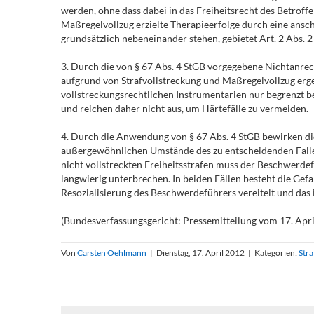
werden, ohne dass dabei in das Freiheitsrecht des Betroff
Maßregelvollzug erzielte Therapieerfolge durch eine ansc
grundsätzlich nebeneinander stehen, gebietet Art. 2 Abs. 
3. Durch die von § 67 Abs. 4 StGB vorgegebene Nichtanre
aufgrund von Strafvollstreckung und Maßregelvollzug erge
vollstreckungsrechtlichen Instrumentarien nur begrenzt be
und reichen daher nicht aus, um Härtefälle zu vermeiden.
4. Durch die Anwendung von § 67 Abs. 4 StGB bewirken die
außergewöhnlichen Umstände des zu entscheidenden Falle
nicht vollstreckten Freiheitsstrafen muss der Beschwerde
langwierig unterbrechen. In beiden Fällen besteht die Gefa
Resozialisierung des Beschwerdeführers vereitelt und das 
(Bundesverfassungsgericht: Pressemitteilung vom 17. Apri
Von
Carsten Oehlmann
|
Dienstag, 17. April 2012
|
Kategorien:
Stra