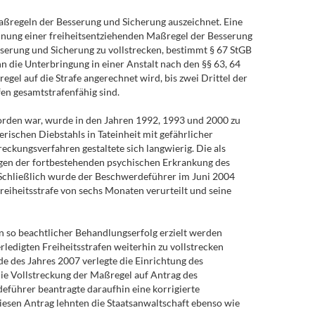
aßregeln der Besserung und Sicherung auszeichnet. Eine
rdnung einer freiheitsentziehenden Maßregel der Besserung
esserung und Sicherung zu vollstrecken, bestimmt § 67 StGB
n die Unterbringung in einer Anstalt nach den §§ 63, 64
gel auf die Strafe angerechnet wird, bis zwei Drittel der
fen gesamtstrafenfähig sind.
orden war, wurde in den Jahren 1992, 1993 und 2000 zu
ischen Diebstahls in Tateinheit mit gefährlicher
eckungsverfahren gestaltete sich langwierig. Die als
egen der fortbestehenden psychischen Erkrankung des
. Schließlich wurde der Beschwerdeführer im Juni 2004
eiheitsstrafe von sechs Monaten verurteilt und seine
n so beachtlicher Behandlungserfolg erzielt werden
rledigten Freiheitsstrafen weiterhin zu vollstrecken
des Jahres 2007 verlegte die Einrichtung des
ie Vollstreckung der Maßregel auf Antrag des
führer beantragte daraufhin eine korrigierte
esen Antrag lehnten die Staatsanwaltschaft ebenso wie