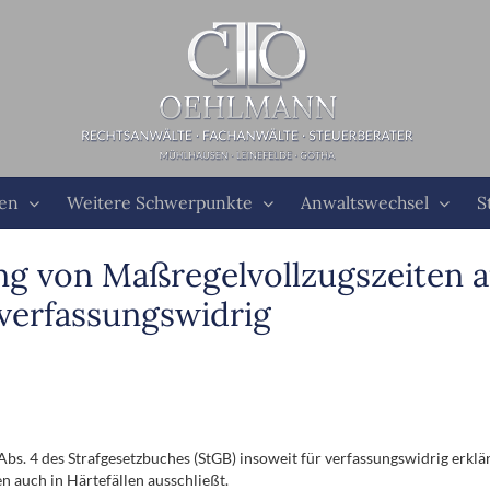
ten
Weitere Schwerpunkte
Anwaltswechsel
S
g von Maßregelvollzugszeiten a
 verfassungswidrig
bs. 4 des Strafgesetzbuches (StGB) insoweit für verfassungswidrig erklä
n auch in Härtefällen ausschließt.