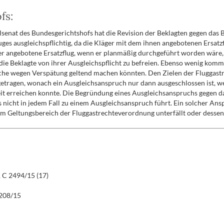
fs:
lsenat des Bundesgerichtshofs hat die Revision der Beklagten gegen das 
ges ausgleichspflichtig, da die Kläger mit dem ihnen angebotenen Ersatzf
er angebotene Ersatzflug, wenn er planmäßig durchgeführt worden wäre, de
die Beklagte von ihrer Ausgleichspflicht zu befreien. Ebenso wenig kommt
e wegen Verspätung geltend machen könnten. Den Zielen der Fluggastre
 getragen, wonach ein Ausgleichsanspruch nur dann ausgeschlossen ist, we
it erreichen konnte. Die Begründung eines Ausgleichsanspruchs gegen d
s nicht in jedem Fall zu einem Ausgleichsanspruch führt. Ein solcher An
 Geltungsbereich der Fluggastrechteverordnung unterfällt oder dessen 
 C 2494/15 (17)
 208/15