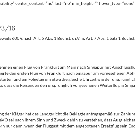
isibility“ center_content=“no“ last=“no“ min_height=““ hover_type=“none“ 
73/16
eils 600 € nach Art. 5 Abs. 1 Buchst. c i.V.m. Art. 7 Abs. 1 Satz 1 Buchs
hmen einen Flug von Frankfurt am Main nach Singapur mit Anschlussflug
ierte den ersten Flug von Frankfurt nach Singapur am vorgesehenen Abflu
arten und am Folgetag um etwa die gleiche Uhrzeit wie der ursprünglich 
 so dass die Reisenden den ursprünglich vorgesehenen Weiterflug in Sing
ng der Kläger hat das Landgericht die Beklagte antragsgemäß zur Zahlung
echteVO sei nach ihrem Sinn und Zweck dahin zu verstehen, dass Ausgleich
 nur dann, wenn der Fluggast mit dem angebotenen Ersatzflug sein Endzi