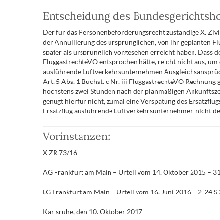
Entscheidung des Bundesgerichtsho
Der für das Personenbeförderungsrecht zuständige X. Zivi
der Annullierung des ursprünglichen, von ihr geplanten Flu
später als ursprünglich vorgesehen erreicht haben. Dass d
FluggastrechteVO entsprochen hätte, reicht nicht aus, um 
ausführende Luftverkehrsunternehmen Ausgleichsansprüch
Art. 5 Abs. 1 Buchst. c Nr. iii FluggastrechteVO Rechnung
höchstens zwei Stunden nach der planmäßigen Ankunftsze
genügt hierfür nicht, zumal eine Verspätung des Ersatzflug
Ersatzflug ausführende Luftverkehrsunternehmen nicht dem
Vorinstanzen:
X ZR 73/16
AG Frankfurt am Main – Urteil vom 14. Oktober 2015 – 31
LG Frankfurt am Main – Urteil vom 16. Juni 2016 – 2-24 S
Karlsruhe, den 10. Oktober 2017