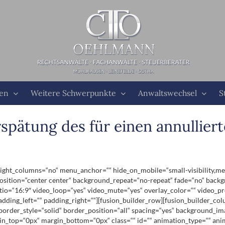
ten
Weitere Schwerpunkte
Anwaltswechsel
S
spätung des für einen annullier
ht_columns=“no“ menu_anchor=““ hide_on_mobile=“small-visibility,medium-
ition=“center center“ background_repeat=“no-repeat“ fade=“no“ backg
tio=“16:9″ video_loop=“yes“ video_mute=“yes“ overlay_color=““ video_p
dding_left=““ padding_right=““][fusion_builder_row][fusion_builder_co
 border_style=“solid“ border_position=“all“ spacing=“yes“ background_
in_top=“0px“ margin_bottom=“0px“ class=““ id=““ animation_type=““ ani