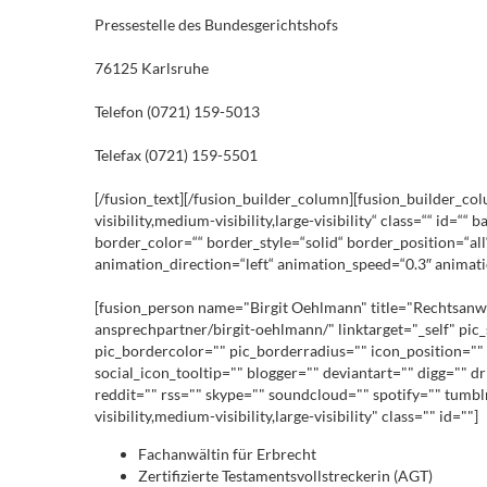
Pressestelle des Bundesgerichtshofs
76125 Karlsruhe
Telefon (0721) 159-5013
Telefax (0721) 159-5501
[/fusion_text][/fusion_builder_column][fusion_builder_co
visibility,medium-visibility,large-visibility“ class=““ i
border_color=““ border_style=“solid“ border_position=“al
animation_direction=“left“ animation_speed=“0.3″ animatio
[fusion_person name="Birgit Oehlmann" title="Rechtsanwält
ansprechpartner/birgit-oehlmann/" linktarget="_self" pi
pic_bordercolor="" pic_borderradius="" icon_position="" 
social_icon_tooltip="" blogger="" deviantart="" digg="" d
reddit="" rss="" skype="" soundcloud="" spotify="" tumb
visibility,medium-visibility,large-visibility" class="" id=""]
Fachanwältin für Erbrecht
Zertifizierte Testamentsvollstreckerin (AGT)