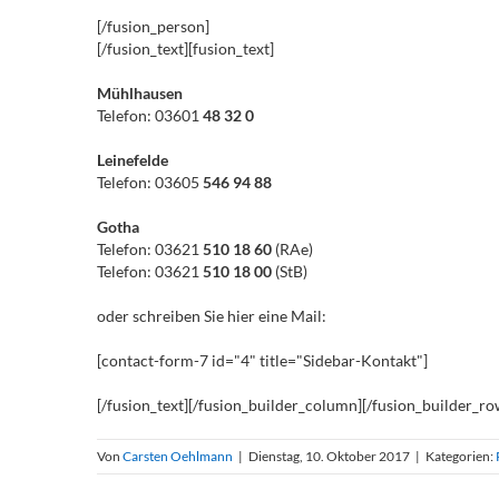
[/fusion_person]
[/fusion_text][fusion_text]
Mühlhausen
Telefon: 03601
48 32 0
Leinefelde
Telefon: 03605
546 94 88
Gotha
Telefon: 03621
510 18 60
(RAe)
Telefon: 03621
510 18 00
(StB)
oder schreiben Sie hier eine Mail:
[contact-form-7 id="4" title="Sidebar-Kontakt"]
[/fusion_text][/fusion_builder_column][/fusion_builder_ro
Von
Carsten Oehlmann
|
Dienstag, 10. Oktober 2017
|
Kategorien: