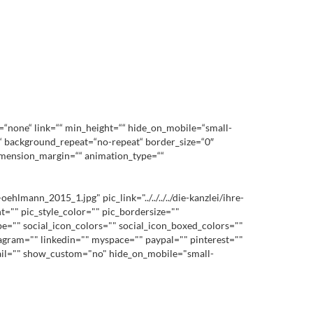
=“none“ link=““ min_height=““ hide_on_mobile=“small-
op“ background_repeat=“no-repeat“ border_size=“0″
dimension_margin=““ animation_type=““
mann_2015_1.jpg" pic_link="../../../../die-kanzlei/ihre-
="" pic_style_color="" pic_bordersize=""
pe="" social_icon_colors="" social_icon_boxed_colors=""
stagram="" linkedin="" myspace="" paypal="" pinterest=""
mail="" show_custom="no" hide_on_mobile="small-