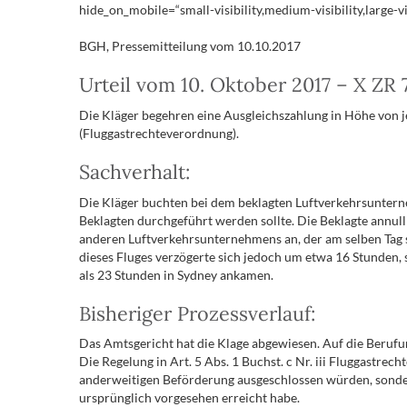
hide_on_mobile=“small-visibility,medium-visibility,large-v
BGH, Pressemitteilung vom 10.10.2017
Urteil vom 10. Oktober 2017 – X ZR 
Die Kläger begehren eine Ausgleichszahlung in Höhe von jew
(Fluggastrechteverordnung).
Sachverhalt:
Die Kläger buchten bei dem beklagten Luftverkehrsunterne
Beklagten durchgeführt werden sollte. Die Beklagte annull
anderen Luftverkehrsunternehmens an, der am selben Tag st
dieses Fluges verzögerte sich jedoch um etwa 16 Stunden,
als 23 Stunden in Sydney ankamen.
Bisheriger Prozessverlauf:
Das Amtsgericht hat die Klage abgewiesen. Auf die Berufu
Die Regelung in Art. 5 Abs. 1 Buchst. c Nr. iii Fluggastr
anderweitigen Beförderung ausgeschlossen würden, sondern
ursprünglich vorgesehen erreicht habe.