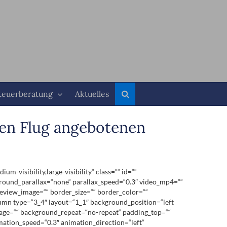
teuerberatung
Aktuelles
ten Flug angebotenen
visibility,large-visibility“ class=““ id=““
round_parallax=“none“ parallax_speed=“0.3″ video_mp4=““
review_image=““ border_size=““ border_color=““
lumn type=“3_4″ layout=“1_1″ background_position=“left
image=““ background_repeat=“no-repeat“ padding_top=““
mation_speed=“0.3″ animation_direction=“left“