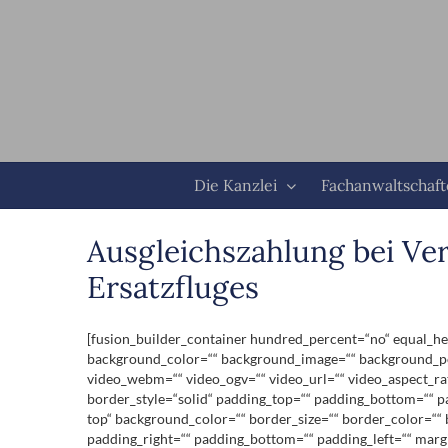
Zum
Inhalt
springen
Die Kanzlei
Fachanwaltschaf
Ausgleichszahlung bei Ver
Ersatzfluges
[fusion_builder_container hundred_percent=“no“ equal_heig
background_color=““ background_image=““ background_pos
video_webm=““ video_ogv=““ video_url=““ video_aspect_ra
border_style=“solid“ padding_top=““ padding_bottom=““ pa
top“ background_color=““ border_size=““ border_color=““
padding_right=““ padding_bottom=““ padding_left=““ marg