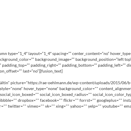
lumn type=“1_4″ layout=“1_4″ spacing=““ center_content=“no“ hover_type
d=““ background_color=““ background_image=““ background_position=“left t
l“ padding_top=““ padding_right=““ padding_bottom=““ padding_left=““ 
n_offset=““ last=“no“][fusion_text]
in" picture="https://rae-oehlmann.de/wp-content/uploads/2015/06/b-oehl
c_style="none" hover_type="none" background_color="" content_alignment
social_icon_boxed="" social_icon_boxed_radius="" social_icon_color_ty
ribbble="" dropbox="" facebook="" flickr="" forrst="" googleplus="" in
lr="" twitter="" vimeo="" vk="" xing="" yahoo="" yelp="" youtube="" e