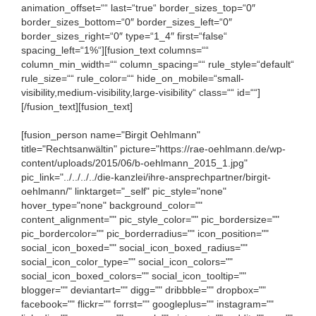
animation_offset=““ last=“true“ border_sizes_top=“0″
border_sizes_bottom=“0″ border_sizes_left=“0″
border_sizes_right=“0″ type=“1_4″ first=“false“
spacing_left=“1%“][fusion_text columns=““
column_min_width=““ column_spacing=““ rule_style=“default“
rule_size=““ rule_color=““ hide_on_mobile=“small-
visibility,medium-visibility,large-visibility“ class=““ id=““]
[/fusion_text][fusion_text]
[fusion_person name="Birgit Oehlmann"
title="Rechtsanwältin" picture="https://rae-oehlmann.de/wp-
content/uploads/2015/06/b-oehlmann_2015_1.jpg"
pic_link="../../../../die-kanzlei/ihre-ansprechpartner/birgit-
oehlmann/" linktarget="_self" pic_style="none"
hover_type="none" background_color=""
content_alignment="" pic_style_color="" pic_bordersize=""
pic_bordercolor="" pic_borderradius="" icon_position=""
social_icon_boxed="" social_icon_boxed_radius=""
social_icon_color_type="" social_icon_colors=""
social_icon_boxed_colors="" social_icon_tooltip=""
blogger="" deviantart="" digg="" dribbble="" dropbox=""
facebook="" flickr="" forrst="" googleplus="" instagram=""