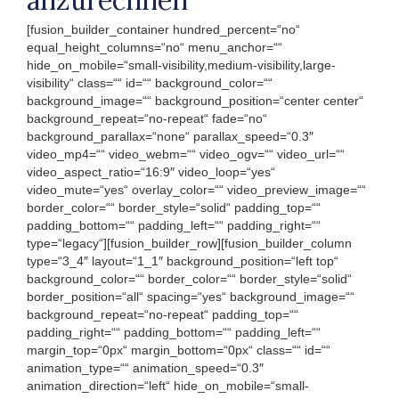
[fusion_builder_container hundred_percent=“no“
equal_height_columns=“no“ menu_anchor=““
hide_on_mobile=“small-visibility,medium-visibility,large-
visibility“ class=““ id=““ background_color=““
background_image=““ background_position=“center center“
background_repeat=“no-repeat“ fade=“no“
background_parallax=“none“ parallax_speed=“0.3″
video_mp4=““ video_webm=““ video_ogv=““ video_url=““
video_aspect_ratio=“16:9″ video_loop=“yes“
video_mute=“yes“ overlay_color=““ video_preview_image=““
border_color=““ border_style=“solid“ padding_top=““
padding_bottom=““ padding_left=““ padding_right=““
type=“legacy“][fusion_builder_row][fusion_builder_column
type=“3_4″ layout=“1_1″ background_position=“left top“
background_color=““ border_color=““ border_style=“solid“
border_position=“all“ spacing=“yes“ background_image=““
background_repeat=“no-repeat“ padding_top=““
padding_right=““ padding_bottom=““ padding_left=““
margin_top=“0px“ margin_bottom=“0px“ class=““ id=““
animation_type=““ animation_speed=“0.3″
animation_direction=“left“ hide_on_mobile=“small-