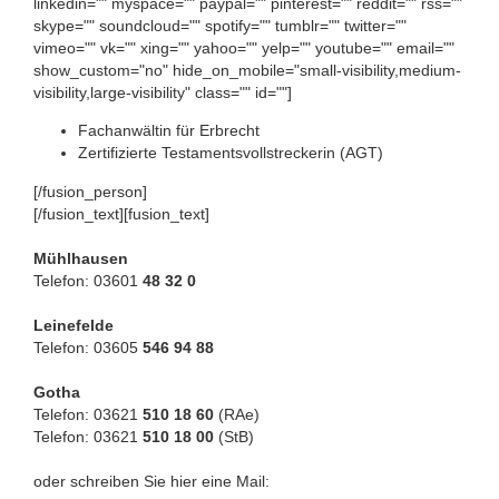
linkedin="" myspace="" paypal="" pinterest="" reddit="" rss=""
skype="" soundcloud="" spotify="" tumblr="" twitter=""
vimeo="" vk="" xing="" yahoo="" yelp="" youtube="" email=""
show_custom="no" hide_on_mobile="small-visibility,medium-
visibility,large-visibility" class="" id=""]
Fachanwältin für Erbrecht
Zertifizierte Testamentsvollstreckerin (AGT)
[/fusion_person]
[/fusion_text][fusion_text]
Mühlhausen
Telefon: 03601
48 32 0
Leinefelde
Telefon: 03605
546 94 88
Gotha
Telefon: 03621
510 18 60
(RAe)
Telefon: 03621
510 18 00
(StB)
oder schreiben Sie hier eine Mail: