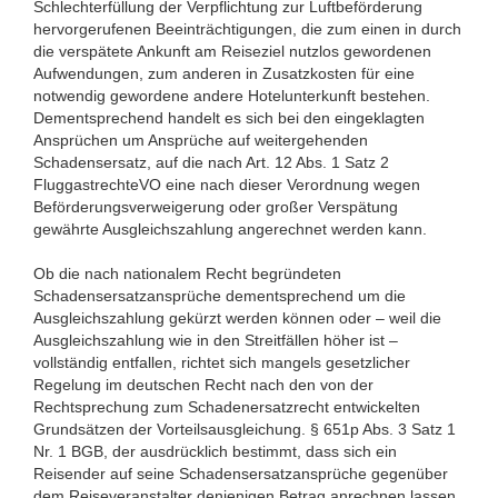
Schlechterfüllung der Verpflichtung zur Luftbeförderung
hervorgerufenen Beeinträchtigungen, die zum einen in durch
die verspätete Ankunft am Reiseziel nutzlos gewordenen
Aufwendungen, zum anderen in Zusatzkosten für eine
notwendig gewordene andere Hotelunterkunft bestehen.
Dementsprechend handelt es sich bei den eingeklagten
Ansprüchen um Ansprüche auf weitergehenden
Schadensersatz, auf die nach Art. 12 Abs. 1 Satz 2
FluggastrechteVO eine nach dieser Verordnung wegen
Beförderungsverweigerung oder großer Verspätung
gewährte Ausgleichszahlung angerechnet werden kann.
Ob die nach nationalem Recht begründeten
Schadensersatzansprüche dementsprechend um die
Ausgleichszahlung gekürzt werden können oder – weil die
Ausgleichszahlung wie in den Streitfällen höher ist –
vollständig entfallen, richtet sich mangels gesetzlicher
Regelung im deutschen Recht nach den von der
Rechtsprechung zum Schadenersatzrecht entwickelten
Grundsätzen der Vorteilsausgleichung. § 651p Abs. 3 Satz 1
Nr. 1 BGB, der ausdrücklich bestimmt, dass sich ein
Reisender auf seine Schadensersatzansprüche gegenüber
dem Reiseveranstalter denjenigen Betrag anrechnen lassen