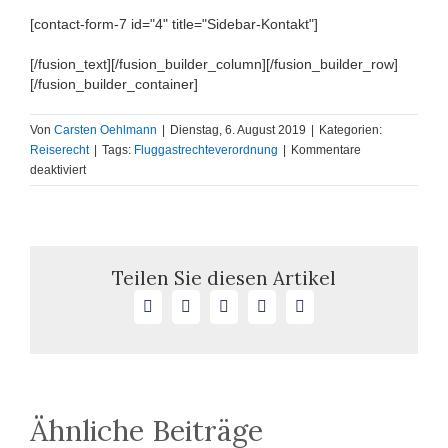
[contact-form-7 id="4" title="Sidebar-Kontakt"]
[/fusion_text][/fusion_builder_column][/fusion_builder_row]
[/fusion_builder_container]
Von
Carsten Oehlmann
|
Dienstag, 6. August 2019
|
Kategorien:
Reiserecht
|
Tags:
Fluggastrechteverordnung
|
Kommentare
für
deaktiviert
Ausgleichszahlungen
nach
der
Fluggastrechteverordnung
sind
Teilen Sie diesen Artikel
auf
Facebook
X
LinkedIn
WhatsApp
E-
reise-
Mail
und
beförderungsvertragliche
Schadensersatzansprüche
nach
nationalem
Ähnliche Beiträge
Recht