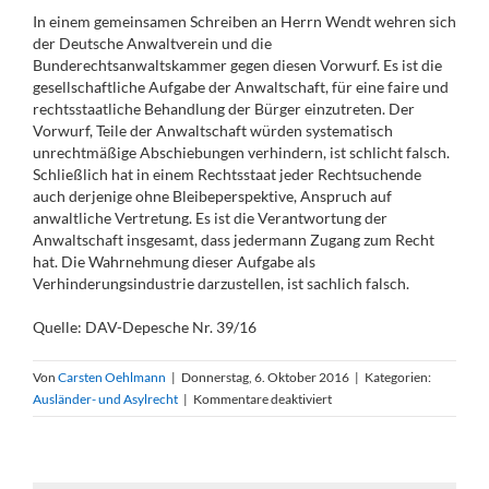
In einem gemeinsamen Schreiben an Herrn Wendt wehren sich
der Deutsche Anwaltverein und die
Bunderechtsanwaltskammer gegen diesen Vorwurf. Es ist die
gesellschaftliche Aufgabe der Anwaltschaft, für eine faire und
rechtsstaatliche Behandlung der Bürger einzutreten. Der
Vorwurf, Teile der Anwaltschaft würden systematisch
unrechtmäßige Abschiebungen verhindern, ist schlicht falsch.
Schließlich hat in einem Rechtsstaat jeder Rechtsuchende
auch derjenige ohne Bleibeperspektive, Anspruch auf
anwaltliche Vertretung. Es ist die Verantwortung der
Anwaltschaft insgesamt, dass jedermann Zugang zum Recht
hat. Die Wahrnehmung dieser Aufgabe als
Verhinderungsindustrie darzustellen, ist sachlich falsch.
Quelle: DAV-Depesche Nr. 39/16
Von
Carsten Oehlmann
|
Donnerstag, 6. Oktober 2016
|
Kategorien:
für
Ausländer- und Asylrecht
|
Kommentare deaktiviert
Anwälte
wehren
sich