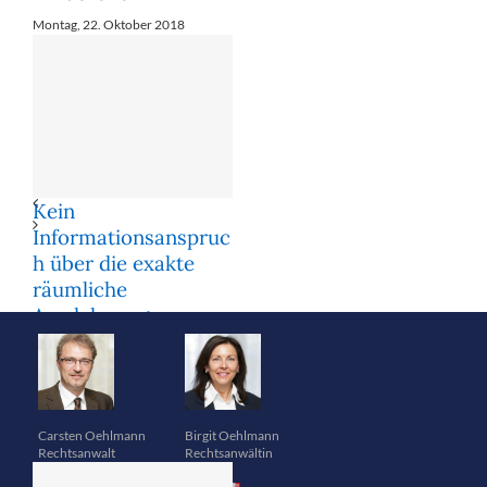
Montag, 22. Oktober 2018
Kein
Informationsanspruc
h über die exakte
räumliche
Ausdehnung
polizeilich
überwachter
kriminalitätsbelastet
er Orte
Carsten Oehlmann
Birgit Oehlmann
Freitag, 19. Januar 2018
Rechtsanwalt
Rechtsanwältin