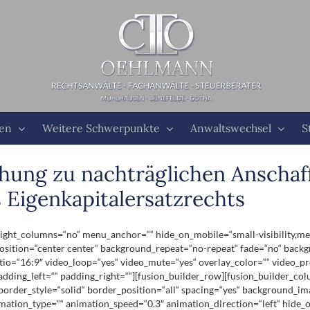
ten
Weitere Schwerpunkte
Anwaltswechsel
S
ung zu nachträglichen Anschaffu
Eigenkapitalersatzrechts
ht_columns=“no“ menu_anchor=““ hide_on_mobile=“small-visibility,medium-
ition=“center center“ background_repeat=“no-repeat“ fade=“no“ backg
tio=“16:9″ video_loop=“yes“ video_mute=“yes“ overlay_color=““ video_p
dding_left=““ padding_right=““][fusion_builder_row][fusion_builder_co
 border_style=“solid“ border_position=“all“ spacing=“yes“ background_i
ation_type=““ animation_speed=“0.3″ animation_direction=“left“ hide_on_