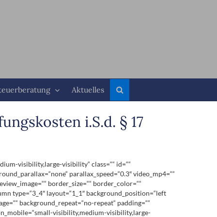
teuerberatung
Aktuelles
ngskosten i.S.d. § 17
visibility,large-visibility“ class=““ id=““
round_parallax=“none“ parallax_speed=“0.3″ video_mp4=““
review_image=““ border_size=““ border_color=““
lumn type=“3_4″ layout=“1_1″ background_position=“left
mage=““ background_repeat=“no-repeat“ padding=““
mobile=“small-visibility,medium-visibility,large-