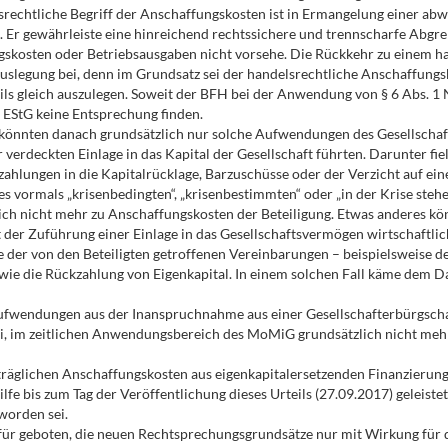
lsrechtliche Begriff der Anschaffungskosten ist in Ermangelung einer a
n. Er gewährleiste eine hinreichend rechtssichere und trennscharfe Abgr
skosten oder Betriebsausgaben nicht vorsehe. Die Rückkehr zu einem ha
uslegung bei, denn im Grundsatz sei der handelsrechtliche Anschaffungsk
ls gleich auszulegen. Soweit der BFH bei der Anwendung von § 6 Abs. 1 
4 EStG keine Entsprechung finden.
 könnten danach grundsätzlich nur solche Aufwendungen des Gesellschaf
 verdeckten Einlage in das Kapital der Gesellschaft führten. Darunter fi
ahlungen in die Kapitalrücklage, Barzuschüsse oder der Verzicht auf ein
 vormals „krisenbedingten“, „krisenbestimmten“ oder „in der Krise stehe
ich nicht mehr zu Anschaffungskosten der Beteiligung. Etwas anderes kö
der Zuführung einer Einlage in das Gesellschaftsvermögen wirtschaftlich 
der von den Beteiligten getroffenen Vereinbarungen – beispielsweise der 
ie die Rückzahlung von Eigenkapital. In einem solchen Fall käme dem Da
Aufwendungen aus der Inanspruchnahme aus einer Gesellschafterbürgscha
i, im zeitlichen Anwendungsbereich des MoMiG grundsätzlich nicht meh
räglichen Anschaffungskosten aus eigenkapitalersetzenden Finanzierung
lfe bis zum Tag der Veröffentlichung dieses Urteils (27.09.2017) geleist
worden sei.
 für geboten, die neuen Rechtsprechungsgrundsätze nur mit Wirkung für 