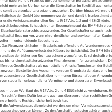
ommen habe. Auf die Frage, ob die übernommenen Bürgschaften als eigen
icht mehr an. Im Übrigen seien die Bürgschaften im Streitfall auch unt
d somit als eigenkapitalersetzend anzusehen. Darüber hinaus wären die B
sverhältnisse der GmbH übernommen worden und damit krisenbestimmt g
r es die Verletzung materiellen Rechts (§ 17 Abs. 1, 2 und 4 EStG) rügte.
treit beigetreten. Es hat sich unter Bezugnahme auf das BMF-Schreiben
Eigenkapitalersatzrechts anzuwenden. Der Gesellschafter sei auch nach n
mdkapital liege nur vor, wenn ein ordentlicher und gewissenhafter Kaufma
eiterhin entscheidende Bedeutung zu.
 Das Finanzgericht habe im Ergebnis zutreffend die Aufwendungen des K
hnung des Auflösungsverlusts des Klägers berücksichtigt. Der BFH führ
 Grundlage der bisherigen Rechtsprechung weggefallen. Es sei deshalb erf
s bisher eigenkapitalersetzenden Finanzierungshilfen zu entwickeln. D
fen des Gesellschafters als nachträgliche Anschaffungskosten der Beteil
ts gewesen. Sie stellte eine Ausnahme von dem Grundsatz dar, dass eine 
iner zugunsten der Gesellschaft übernommenen Bürgschaft dem Anwendun
g von steuerlich unbeachtlicher Vermögens- und steuerbarer Erwerbssph
aus mit dem Wortlaut des § 17 Abs. 2 und 4 EStG nicht zu vereinbaren. Si
ffs rechtfertigen. Dafür bestehe auch aus übergeordneten rechtlichen 
eine erhebliche Rechtsunsicherheit bewirken.
HGB die Aufwendungen, die geleistet werden, um einen Vermögensgegensta
ln zugeordnet werden können. Zu den Anschaffungskosten gehören auch d