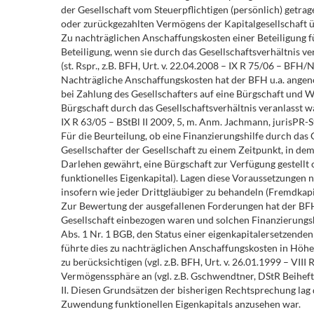
der Gesellschaft vom Steuerpflichtigen (persönlich) getr
oder zurückgezahlten Vermögens der Kapitalgesellschaft ü
Zu nachträglichen Anschaffungskosten einer Beteiligung 
Beteiligung, wenn sie durch das Gesellschaftsverhältnis
(st. Rspr., z.B. BFH, Urt. v. 22.04.2008 – IX R 75/06 – BFH
Nachträgliche Anschaffungskosten hat der BFH u.a. angen
bei Zahlung des Gesellschafters auf eine Bürgschaft und 
Bürgschaft durch das Gesellschaftsverhältnis veranlasst war
IX R 63/05 – BStBl II 2009, 5, m. Anm. Jachmann, jurisPR-
Für die Beurteilung, ob eine Finanzierungshilfe durch das G
Gesellschafter der Gesellschaft zu einem Zeitpunkt, in dem 
Darlehen gewährt, eine Bürgschaft zur Verfügung gestellt
funktionelles Eigenkapital). Lagen diese Voraussetzungen ni
insofern wie jeder Drittgläubiger zu behandeln (Fremdkapi
Zur Bewertung der ausgefallenen Forderungen hat der BFH 
Gesellschaft einbezogen waren und solchen Finanzierungshi
Abs. 1 Nr. 1 BGB, den Status einer eigenkapitalersetzenden
führte dies zu nachträglichen Anschaffungskosten in Höhe
zu berücksichtigen (vgl. z.B. BFH, Urt. v. 26.01.1999 – VIII
Vermögenssphäre an (vgl. z.B. Gschwendtner, DStR Beihefte
II. Diesen Grundsätzen der bisherigen Rechtsprechung lag d
Zuwendung funktionellen Eigenkapitals anzusehen war.