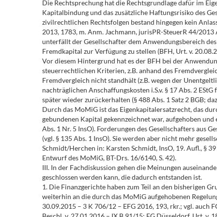
Die Rechtsprechung hat die Rechtsgrundlage dafür im Eige
Kapitalbindung und das zusätzliche Haftungsrisiko des Gese
zivilrechtlichen Rechtsfolgen bestand hingegen kein Anlass
2013, 1783, m. Anm. Jachmann, jurisPR-SteuerR 44/2013 An
unterfällt der Gesellschafter dem Anwendungsbereich des 
Fremdkapital zur Verfügung zu stellen (BFH, Urt. v. 20.0
Vor diesem Hintergrund hat es der BFH bei der Anwendung
steuerrechtlichen Kriterien, z.B. anhand des Fremdvergle
Fremdvergleich nicht standhält (z.B. wegen der Unentgeltli
nachträglichen Anschaffungskosten i.S.v. § 17 Abs. 2 EStG 
später wieder zurückerhalten (§ 488 Abs. 1 Satz 2 BGB; d
Durch das MoMiG ist das Eigenkapitalersatzrecht, das du
gebundenen Kapital gekennzeichnet war, aufgehoben und er
Abs. 1 Nr. 5 InsO). Forderungen des Gesellschafters aus 
(vgl. § 135 Abs. 1 InsO). Sie werden aber nicht mehr gesel
Schmidt/Herchen in: Karsten Schmidt, InsO, 19. Aufl., § 3
Entwurf des MoMiG, BT-Drs. 16/6140, S. 42).
III. In der Fachdiskussion gehen die Meinungen auseinande
geschlossen werden kann, die dadurch entstanden ist.
1. Die Finanzgerichte haben zum Teil an den bisherigen Gr
weiterhin an die durch das MoMiG aufgehobenen Regelungen
30.09.2015 – 3 K 706/12 – EFG 2016, 193, rkr.; vgl. auch
Beschl. v. 27.01.2016 – IX B 91/15; FG Düsseldorf, Urt. v