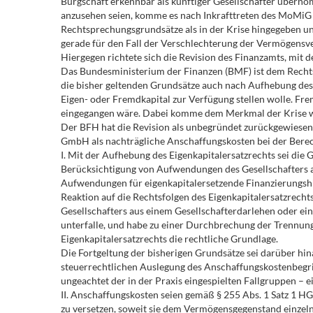
Bürgschaft erkennbar als künftiger Gesellschafter übern
anzusehen seien, komme es nach Inkrafttreten des MoMiG n
Rechtsprechungsgrundsätze als in der Krise hingegeben un
gerade für den Fall der Verschlechterung der Vermögen
Hiergegen richtete sich die Revision des Finanzamts, mit de
Das Bundesministerium der Finanzen (BMF) ist dem Rechtss
die bisher geltenden Grundsätze auch nach Aufhebung des 
Eigen- oder Fremdkapital zur Verfügung stellen wolle. Fre
eingegangen wäre. Dabei komme dem Merkmal der Krise w
Der BFH hat die Revision als unbegründet zurückgewiesen.
GmbH als nachträgliche Anschaffungskosten bei der Berec
I. Mit der Aufhebung des Eigenkapitalersatzrechts sei die
Berücksichtigung von Aufwendungen des Gesellschafters au
Aufwendungen für eigenkapitalersetzende Finanzierungshil
Reaktion auf die Rechtsfolgen des Eigenkapitalersatzrech
Gesellschafters aus einem Gesellschafterdarlehen oder e
unterfalle, und habe zu einer Durchbrechung der Trennun
Eigenkapitalersatzrechts die rechtliche Grundlage.
Die Fortgeltung der bisherigen Grundsätze sei darüber hin
steuerrechtlichen Auslegung des Anschaffungskostenbegri
ungeachtet der in der Praxis eingespielten Fallgruppen – 
II. Anschaffungskosten seien gemäß § 255 Abs. 1 Satz 1 
zu versetzen, soweit sie dem Vermögensgegenstand einze