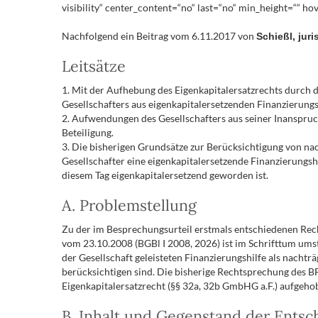
visibility“ center_content=“no“ last=“no“ min_height=““ hov
Nachfolgend ein Beitrag vom 6.11.2017 von
Schießl, jur
Leitsätze
1. Mit der Aufhebung des Eigenkapitalersatzrechts durch 
Gesellschafters aus eigenkapitalersetzenden Finanzierungs
2. Aufwendungen des Gesellschafters aus seiner Inanspruc
Beteiligung.
3. Die bisherigen Grundsätze zur Berücksichtigung von na
Gesellschafter eine eigenkapitalersetzende Finanzierungshi
diesem Tag eigenkapitalersetzend geworden ist.
A. Problemstellung
Zu der im Besprechungsurteil erstmals entschiedenen Re
vom 23.10.2008 (BGBl I 2008, 2026) ist im Schrifttum ums
der Gesellschaft geleisteten Finanzierungshilfe als nach
berücksichtigen sind. Die bisherige Rechtsprechung des 
Eigenkapitalersatzrecht (§§ 32a, 32b GmbHG a.F.) aufgeho
B. Inhalt und Gegenstand der Ents