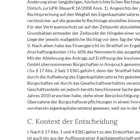
Änderung einer langjährigen, höchstrichterlichen Rechtspr
Dötsch, jurisPR-SteuerR 16/2008 Anm. 1). Angesichts der
Rechtsprechung auf den Wegfall des Eigenkapitalersatzrech
rechtssicher auf die geänderte Rechtslage einstellen könne
Für den Vertrauensschutz sei auf den Zeitpunkt abzustellen,
Grundsätzen entweder der Zeitpunkt der Hingabe einer von 
Liege der jeweils maßgebliche Stichtag vor dem Tag der Ve
V. Nach allem habe das Finanzgericht im Streitfall im E
Anschaffungskosten i.H.v. 60% des Nennwerts des ausgefal
Mit der Ablehnung des Antrags auf Eröffnung des Insolven
GmbH übernommenen Bürgschaften in Anspruch genommen w
i.S.v. § 17 Abs. 2 Satz 1 EStG geführt, denn der Streitfall
durch die Aufhebung des Eigenkapitalersatzrechts geänder
Bürgschaften sei durch das Gesellschaftsverhältnis veran
Geschäftsanteile sei jedoch bereits beschlossene Sache ge
Jahres 2010 erworben habe, stehe einer Berücksichtigung 
Übernahme der Bürgschaftsverpflichtungen in einem hinr
vornherein eigenkapitalersetzend gewesen, weil sie in de
C. Kontext der Entscheidung
I. Nach § 17 Abs. 1 und 4 EStG gehört zu den Einkünften 
ist auch ein aus der Auflösung einer Kapitalgesellschaft e