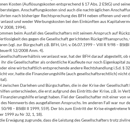
agenen Kosten (Auflösungskosten entsprechend § 17 Abs. 2 EStG) und sei
bersteigen. Anschaffungskosten sind auch die nachträglichen Anschaffung
führten nach bisheriger Rechtsprechung des BFH neben offenen und ver
 veranlasst und weder Werbungskosten bei den Einkünften aus Kapitalve
/NV 2008, 1994).
ommen beim Ausfall des Gesellschafters mit seinem Anspruch auf Rückz
Wertlosigkeit des gegen die Gesellschaft gerichteten Rückgriffsanspruch
en (vgl. zur Bürgschaft z.B. BFH, Urt. v. 06.07.1999 – VIII R 9/98 – BStBl
SteuerR 52/2008 Anm. 4).
esellschaftsverhältnis veranlasst war, hat der BFH darauf abgestellt, ob 
ihr die Gesellschafter als ordentliche Kaufleute nur noch Eigenkapital zu
 oder eine wirtschaftlich entsprechende andere Rechtshandlung i.S.d. § 
cht vor, hatte die Finanzierungshilfe (auch gesellschaftsrechtlich) nicht
tal).
zwischen Darlehen und Bürgschaften, die in der Krise der Gesellschaft
lfen unterschieden, die erst aufgrund des Eintritts der Krise, z.B. in V
 Finanzierungshilfe erlangt haben. Fiel der Gesellschafter mit einer von 
 des Nennwerts des ausgefallenen Anspruchs. Im anderen Fall war nur der
 R 50/98 – BStBl II 1999, 559). Der bis zum Eintritt der Krise eingetretene 
r 1999 zu Nr 32, 1, 18).
ie Erwägung zugrunde, dass die Leistung des Gesellschafters trotz zivilr