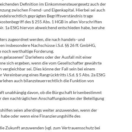
bweichenden Definition im Einkommensteuergesetz auch der
enzung zwischen Fremd- und Eigenkapital. Hierbei sei auch
ndelsrechtlich geprägten Begriffsverständnis trage
ostenbegriff des § 255 Abs. 1 HGB in allen Vorschriften
Nr. 1a EStG hiervon abweichend entschieden habe, beruhe
ters zugeordnet werden, die nach handels- und
elen insbesondere Nachschüsse i.S.d. §§ 26 ff. GmbHG,
e noch werthaltige Forderung.
n gelassenen“ Darlehens oder der Ausfall mit einer
nne sich ergeben, wenn die vom Gesellschafter gewährte
vergleichbar sei. Dies könne der Fall sein bei einem
Vereinbarung eines Rangrücktritts i.S.d. § 5 Abs. 2a EStG
rlehen auch bilanzsteuerrechtlich die Funktion von
ft unabhängig davon, ob die Bürgschaft krisenbestimmt
r den nachträglichen Anschaffungskosten der Beteiligung
shilfen seien allerdings weiter anzuwenden, wenn der
et habe oder wenn eine Finanzierungshilfe des
die Zukunft anzuwenden (vgl. zum Vertrauensschutz bei