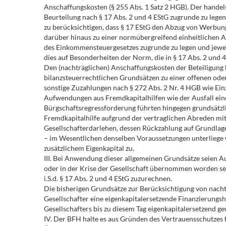
Anschaffungskosten (§ 255 Abs. 1 Satz 2 HGB). Der hande
Beurteilung nach § 17 Abs. 2 und 4 EStG zugrunde zu lege
zu berücksichtigen, dass § 17 EStG den Abzug von Werbung
darüber hinaus zu einer normübergreifend einheitlichen A
des Einkommensteuergesetzes zugrunde zu legen und jewei
dies auf Besonderheiten der Norm, die in § 17 Abs. 2 und 
Den (nachträglichen) Anschaffungskosten der Beteiligung
bilanzsteuerrechtlichen Grundsätzen zu einer offenen oder
sonstige Zuzahlungen nach § 272 Abs. 2 Nr. 4 HGB wie Einz
Aufwendungen aus Fremdkapitalhilfen wie der Ausfall eines
Bürgschaftsregressforderung führten hingegen grundsätzl
Fremdkapitalhilfe aufgrund der vertraglichen Abreden mit 
Gesellschafterdarlehen, dessen Rückzahlung auf Grundlage 
– im Wesentlichen denselben Voraussetzungen unterliege w
zusätzlichem Eigenkapital zu.
III. Bei Anwendung dieser allgemeinen Grundsätze seien 
oder in der Krise der Gesellschaft übernommen worden se
i.S.d. § 17 Abs. 2 und 4 EStG zuzurechnen.
Die bisherigen Grundsätze zur Berücksichtigung von nacht
Gesellschafter eine eigenkapitalersetzende Finanzierungshi
Gesellschafters bis zu diesem Tag eigenkapitalersetzend ge
IV. Der BFH halte es aus Gründen des Vertrauensschutzes