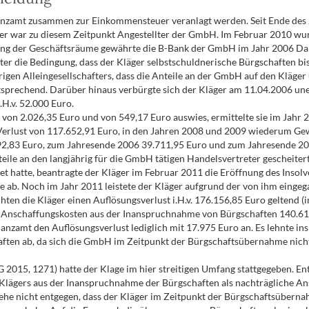
inanzamt zusammen zur Einkommensteuer veranlagt werden. Seit Ende des J
ger war zu diesem Zeitpunkt Angestellter der GmbH. Im Februar 2010 w
 der Geschäftsräume gewährte die B-Bank der GmbH im Jahr 2006 Darle
unter die Bedingung, dass der Kläger selbstschuldnerische Bürgschaften
erigen Alleingesellschafters, dass die Anteile an der GmbH auf den Kläg
tsprechend. Darüber hinaus verbürgte sich der Kläger am 11.04.2006 unen
H.v. 52.000 Euro.
on 2.026,35 Euro und von 549,17 Euro auswies, ermittelte sie im Jahr
 Verlust von 117.652,91 Euro, in den Jahren 2008 und 2009 wiederum Ge
2,83 Euro, zum Jahresende 2006 39.711,95 Euro und zum Jahresende 2007
 an den langjährig für die GmbH tätigen Handelsvertreter gescheitert 
t hatte, beantragte der Kläger im Februar 2011 die Eröffnung des Inso
ab. Noch im Jahr 2011 leistete der Kläger aufgrund der von ihm eingeg
ten die Kläger einen Auflösungsverlust i.H.v. 176.156,85 Euro geltend (
nschaffungskosten aus der Inanspruchnahme von Bürgschaften 140.610,
nanzamt den Auflösungsverlust lediglich mit 17.975 Euro an. Es lehnte 
ften ab, da sich die GmbH im Zeitpunkt der Bürgschaftsübernahme nicht 
G 2015, 1271) hatte der Klage im hier streitigen Umfang stattgegeben. E
Klägers aus der Inanspruchnahme der Bürgschaften als nachträgliche A
tehe nicht entgegen, dass der Kläger im Zeitpunkt der Bürgschaftsübernah