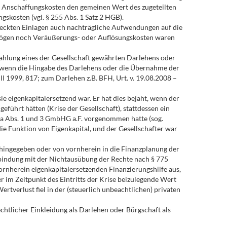
ne Anschaffungskosten den gemeinen Wert des zugeteilten
skosten (vgl. § 255 Abs. 1 Satz 2 HGB).
deckten Einlagen auch nachträgliche Aufwendungen auf die
rmögen noch Veräußerungs- oder Auflösungskosten waren
ahlung eines der Gesellschaft gewährten Darlehens oder
s, wenn die Hingabe des Darlehens oder die Übernahme der
 II 1999, 817; zum Darlehen z.B. BFH, Urt. v. 19.08.2008 –
sie eigenkapitalersetzend war. Er hat dies bejaht, wenn der
geführt hätten (Krise der Gesellschaft), stattdessen ein
32a Abs. 1 und 3 GmbHG a.F. vorgenommen hatte (sog.
 die Funktion von Eigenkapital, und der Gesellschafter war
 hingegeben oder von vornherein in die Finanzplanung der
erbindung mit der Nichtausübung der Rechte nach § 775
vornherein eigenkapitalersetzenden Finanzierungshilfe aus,
 im Zeitpunkt des Eintritts der Krise beizulegende Wert
Wertverlust fiel in der (steuerlich unbeachtlichen) privaten
echtlicher Einkleidung als Darlehen oder Bürgschaft als