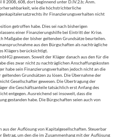
 II 2008, 608, dort beginnend unter D.IV.2.b; Anm.
hersehbarkeit, wie die höchstrichterliche
genkapitalersatzrechts ihr Finanzierungsverhalten nicht
sition getroffen habe. Dies sei nach bisherigen
ssens einer Finanzierungshilfe bei Eintritt der Krise.
ach Maßgabe der bisher geltenden Grundsätze beurteilen.
 Inanspruchnahme aus den Bürgschaften als nachträgliche
s Klägers berücksichtigt.
GmbHG) gewesen. Soweit der Kläger danach aus den für die
e dies zwar nicht zu nachträglichen Anschaffungskosten
äger habe sein Finanzierungsverhalten jedoch nicht an die
er geltenden Grundsätzen zu lösen. Die Übernahme der
 nicht Gesellschafter gewesen. Die Übertragung der
ger die Geschäftsanteile tatsächlich erst Anfang des
ht entgegen. Ausreichend sei insoweit, dass die
ng gestanden habe. Die Bürgschaften seien auch von
 aus der Auflösung von Kapitalgesellschaften. Steuerbar
st der Betrag, um den die im Zusammenhang mit der Auflösung