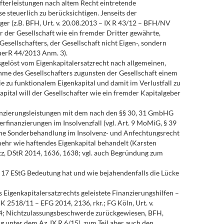
fterleistungen nach altem Recht eintretende
e steuerlich zu berücksichtigen. Jenseits der
iger (z.B. BFH, Urt. v. 20.08.2013 – IX R 43/12 – BFH/NV
 der Gesellschaft wie ein fremder Dritter gewährte,
sellschafters, der Gesellschaft nicht Eigen-, sondern
euerR 44/2013 Anm. 3).
elöst vom Eigenkapitalersatzrecht nach allgemeinen,
hme des Gesellschafters zugunsten der Gesellschaft einem
ie zu funktionalem Eigenkapital und damit im Verlustfall zu
apital will der Gesellschafter wie ein fremder Kapitalgeber
nanzierungsleistungen mit dem nach den §§ 30, 31 GmbHG
finanzierungen im Insolvenzfall (vgl. Art. 9 MoMiG, § 39
 eine Sonderbehandlung im Insolvenz- und Anfechtungsrecht
 mehr wie haftendes Eigenkapital behandelt (Karsten
itz, DStR 2014, 1636, 1638; vgl. auch Begründung zum
§ 17 EStG Bedeutung hat und wie bejahendenfalls die Lücke
 Eigenkapitalersatzrechts geleistete Finanzierungshilfen –
 2518/11 – EFG 2014, 2136, rkr.; FG Köln, Urt. v.
934; Nichtzulassungsbeschwerde zurückgewiesen, BFH,
g unter dem Az. IX R 6/15), zum Teil aber auch den