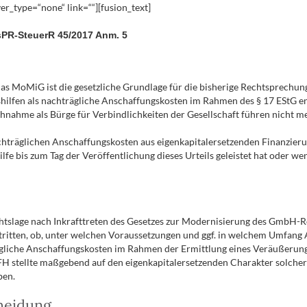
er_type=“none“ link=““][fusion_text]
isPR-SteuerR 45/2017 Anm. 5
das MoMiG ist die gesetzliche Grundlage für die bisherige Rechtsprech
hilfen als nachträgliche Anschaffungskosten im Rahmen des § 17 EStG en
hnahme als Bürge für Verbindlichkeiten der Gesellschaft führen nicht m
chträglichen Anschaffungskosten aus eigenkapitalersetzenden Finanzier
lfe bis zum Tag der Veröffentlichung dieses Urteils geleistet hat oder wen
chtslage nach Inkrafttreten des Gesetzes zur Modernisierung des Gmb
tritten, ob, unter welchen Voraussetzungen und ggf. in welchem Umfang
trägliche Anschaffungskosten im Rahmen der Ermittlung eines Veräußerung
BFH stellte maßgebend auf den eigenkapitalersetzenden Charakter solche
ben.
cheidung