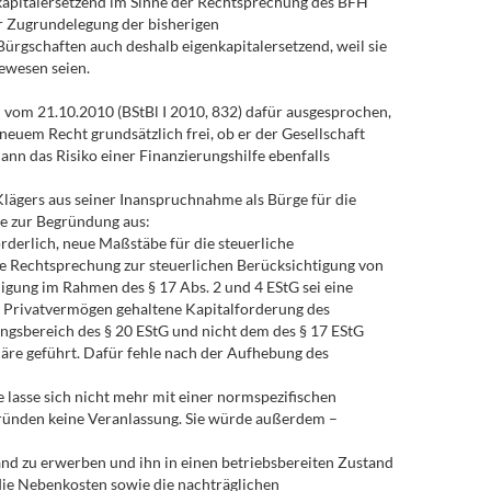
kapitalersetzend im Sinne der Rechtsprechung des BFH
er Zugrundelegung der bisherigen
ürgschaften auch deshalb eigenkapitalersetzend, weil sie
ewesen seien.
 vom 21.10.2010 (BStBl I 2010, 832) dafür ausgesprochen,
euem Recht grundsätzlich frei, ob er der Gesellschaft
nn das Risiko einer Finanzierungshilfe ebenfalls
lägers aus seiner Inanspruchnahme als Bürge für die
te zur Begründung aus:
orderlich, neue Maßstäbe für die steuerliche
ie Rechtsprechung zur steuerlichen Berücksichtigung von
igung im Rahmen des § 17 Abs. 2 und 4 EStG sei eine
im Privatvermögen gehaltene Kapitalforderung des
gsbereich des § 20 EStG und nicht dem des § 17 EStG
äre geführt. Dafür fehle nach der Aufhebung des
e lasse sich nicht mehr mit einer normspezifischen
Gründen keine Veranlassung. Sie würde außerdem –
nd zu erwerben und ihn in einen betriebsbereiten Zustand
ie Nebenkosten sowie die nachträglichen