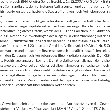
echung auch BFH, Großer Senat, Beschl. v. 17.12.2007 – GrS 2/04 – BStBl
 großen Bandbreite der vertretenen Auffassungen und der mangelnden Vor
ts reagieren würde, hätten die Steuerpflichtigen nach Aufhebung des Ei
n.
 in dem der Steuerpflichtige die für ihn endgültige wirtschaftliche Dispo
vornherein eigenkapitalersetzenden Finanzierungshilfe oder des Stehenla
röffentlichung dieses Urteils, werde der BFH den Fall auch in Zukunft n
rgebnis zu Recht die Aufwendungen des Klägers im Zusammenhang mit der
lenen Rückgriffsanspruchs bei der Berechnung des Auflösungsverlusts de
zverfahrens im Mai 2011 sei die GmbH aufgelöst (vgl. § 60 Abs. 1 Nr. 5 
orden und mit seinem Regressanspruch endgültig ausgefallen sei, hab
 falle in den Zeitraum nach Aufhebung des Eigenkapitalersatzrechts. Der Kl
te Rechtslage anpassen können. Der Streitfall sei deshalb nach den bish
lasst gewesen. Zwar sei der Kläger bei Übernahme der Bürgschaften noch
wesen und so auch von den Kreditinstituten verlangt worden. Dass der Klä
der ausgefallenen Bürgschaftsregressforderungen mit ihrem Nennwert nic
eichend konkreten Zusammenhang mit dem späteren Erwerb der Beteiligu
r Krise der Gesellschaft übernommen worden seien.
aus Gewerbebetrieb unter den dort genannten Voraussetzungen der Gewinn
ntstehender Verlust. Auflösungsverlust i.S.v. § 17 Abs. 1, 2 und 4 EStG i