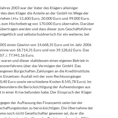
ahres 2003 war der Vater des Klägers alleiniger
urden dem Kläger die Anteile an der GmbH im Wege der
hen i.H.v. 51.600 Euro, 20.000 Euro und 99.000 Euro.
 bis zum Höchstbetrag von 170.000 Euro übernahm. Darüber
er übertragen werden und dass dieser zum Geschäftsführer
tgeltlich und selbstschuldnerisch für ein weiteres, bei
 2005 einen Gewinn von 14.668,35 Euro und im Jahr 2006
winne von 18.714,31 Euro und von 39.128,62 Euro. Das
 ./. 77.941,16 Euro.
waren und dieser stattdessen einen eigenen Betrieb in
lvenzverfahrens über das Vermögen der GmbH. Das
angenen Bürgschaften Zahlungen an die Kreditinstitute.
im Einzelnen: Ausfall mit der vom Rechtsvorgänger
40 Euro sowie verschiedene Kosten 8.545,78 Euro). Im
insbesondere die Berücksichtigung der Aufwendungen aus
in einer Krise befunden habe. Der Einspruch der Kläger
ntgegen der Auffassung des Finanzamts seien bei der
nschaffungskosten zu berücksichtigen. Die Übernahme der
me noch nicht Gesellschafter gewesen sei, da er die