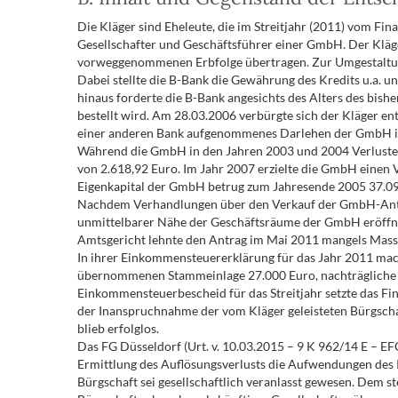
Die Kläger sind Eheleute, die im Streitjahr (2011) vom F
Gesellschafter und Geschäftsführer einer GmbH. Der Klä
vorweggenommenen Erbfolge übertragen. Zur Umgestaltung
Dabei stellte die B-Bank die Gewährung des Kredits u.a. 
hinaus forderte die B-Bank angesichts des Alters des bish
bestellt wird. Am 28.03.2006 verbürgte sich der Kläger en
einer anderen Bank aufgenommenes Darlehen der GmbH i.
Während die GmbH in den Jahren 2003 und 2004 Verluste v
von 2.618,92 Euro. Im Jahr 2007 erzielte die GmbH einen
Eigenkapital der GmbH betrug zum Jahresende 2005 37.09
Nachdem Verhandlungen über den Verkauf der GmbH-Anteile
unmittelbarer Nähe der Geschäftsräume der GmbH eröffne
Amtsgericht lehnte den Antrag im Mai 2011 mangels Masse 
In ihrer Einkommensteuererklärung für das Jahr 2011 mach
übernommenen Stammeinlage 27.000 Euro, nachträgliche A
Einkommensteuerbescheid für das Streitjahr setzte das Fi
der Inanspruchnahme der vom Kläger geleisteten Bürgscha
blieb erfolglos.
Das FG Düsseldorf (Urt. v. 10.03.2015 – 9 K 962/14 E – EF
Ermittlung des Auflösungsverlusts die Aufwendungen des 
Bürgschaft sei gesellschaftlich veranlasst gewesen. Dem s