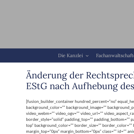
Zum
Inhalt
springen
Die Kanzlei
Fachanwaltschaf
Änderung der Rechtsprech
EStG nach Aufhebung des 
[fusion_builder_container hundred_percent=“no“ equal_heig
background_color=““ background_image=““ background_pos
video_webm=““ video_ogv=““ video_url=““ video_aspect_ra
border_style=“solid“ padding_top=““ padding_bottom=““ pa
top“ background_color=““ border_size=““ border_color=““
margin_top=“0px“ margin_bottom=“0px“ class=““ id=““ anim