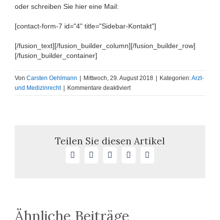
oder schreiben Sie hier eine Mail:
[contact-form-7 id="4" title="Sidebar-Kontakt"]
[/fusion_text][/fusion_builder_column][/fusion_builder_row]
[/fusion_builder_container]
Von
Carsten Oehlmann
|
Mittwoch, 29. August 2018
|
Kategorien:
Arzt-
für
und Medizinrecht
|
Kommentare deaktiviert
Vorläufige
Schulbegleitung
für
an
Diabetes
Teilen Sie diesen Artikel
erkranktes
Facebook
X
LinkedIn
WhatsApp
E-
Kind
Mail
Ähnliche Beiträge