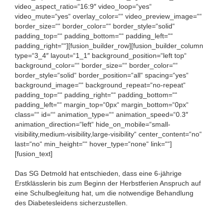
video_aspect_ratio=“16:9″ video_loop=“yes“
video_mute=“yes“ overlay_color=““ video_preview_image=““
border_size=““ border_color=““ border_style=“solid“
padding_top=““ padding_bottom=““ padding_left=““
padding_right=““][fusion_builder_row][fusion_builder_column
type=“3_4″ layout=“1_1″ background_position=“left top“
background_color=““ border_size=““ border_color=““
border_style=“solid“ border_position=“all“ spacing=“yes“
background_image=““ background_repeat=“no-repeat“
padding_top=““ padding_right=““ padding_bottom=““
padding_left=““ margin_top=“0px“ margin_bottom=“0px“
class=““ id=““ animation_type=““ animation_speed=“0.3″
animation_direction=“left“ hide_on_mobile=“small-
visibility,medium-visibility,large-visibility“ center_content=“no“
last=“no“ min_height=““ hover_type=“none“ link=““]
[fusion_text]
Das SG Detmold hat entschieden, dass eine 6-jährige
Erstklässlerin bis zum Beginn der Herbstferien Anspruch auf
eine Schulbegleitung hat, um die notwendige Behandlung
des Diabetesleidens sicherzustellen.