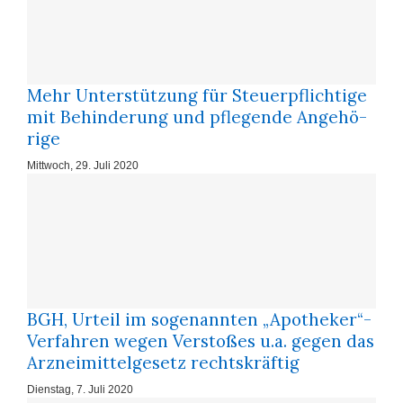
Mehr Un­ter­stüt­zung für Steu­er­pflich­ti­ge
mit Be­hin­de­rung und pfle­gen­de An­ge­hö­
ri­ge
Mittwoch, 29. Juli 2020
BGH, Urteil im sogenannten „Apotheker“-
Verfahren wegen Verstoßes u.a. gegen das
Arzneimittelgesetz rechtskräftig
Dienstag, 7. Juli 2020