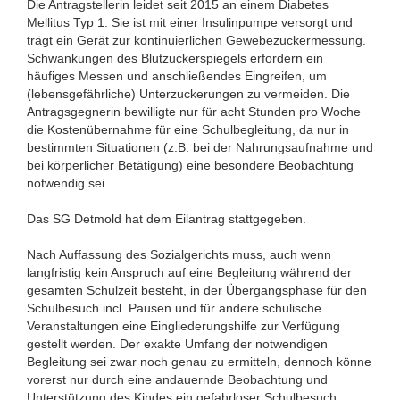
Die Antragstellerin leidet seit 2015 an einem Diabetes
Mellitus Typ 1. Sie ist mit einer Insulinpumpe versorgt und
trägt ein Gerät zur kontinuierlichen Gewebezuckermessung.
Schwankungen des Blutzuckerspiegels erfordern ein
häufiges Messen und anschließendes Eingreifen, um
(lebensgefährliche) Unterzuckerungen zu vermeiden. Die
Antragsgegnerin bewilligte nur für acht Stunden pro Woche
die Kostenübernahme für eine Schulbegleitung, da nur in
bestimmten Situationen (z.B. bei der Nahrungsaufnahme und
bei körperlicher Betätigung) eine besondere Beobachtung
notwendig sei.
Das SG Detmold hat dem Eilantrag stattgegeben.
Nach Auffassung des Sozialgerichts muss, auch wenn
langfristig kein Anspruch auf eine Begleitung während der
gesamten Schulzeit besteht, in der Übergangsphase für den
Schulbesuch incl. Pausen und für andere schulische
Veranstaltungen eine Eingliederungshilfe zur Verfügung
gestellt werden. Der exakte Umfang der notwendigen
Begleitung sei zwar noch genau zu ermitteln, dennoch könne
vorerst nur durch eine andauernde Beobachtung und
Unterstützung des Kindes ein gefahrloser Schulbesuch