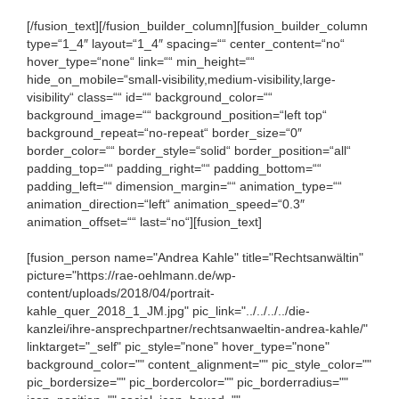
[/fusion_text][/fusion_builder_column][fusion_builder_column
type=“1_4″ layout=“1_4″ spacing=““ center_content=“no“
hover_type=“none“ link=““ min_height=““
hide_on_mobile=“small-visibility,medium-visibility,large-
visibility“ class=““ id=““ background_color=““
background_image=““ background_position=“left top“
background_repeat=“no-repeat“ border_size=“0″
border_color=““ border_style=“solid“ border_position=“all“
padding_top=““ padding_right=““ padding_bottom=““
padding_left=““ dimension_margin=““ animation_type=““
animation_direction=“left“ animation_speed=“0.3″
animation_offset=““ last=“no“][fusion_text]
[fusion_person name="Andrea Kahle" title="Rechtsanwältin"
picture="https://rae-oehlmann.de/wp-
content/uploads/2018/04/portrait-
kahle_quer_2018_1_JM.jpg" pic_link="../../../../die-
kanzlei/ihre-ansprechpartner/rechtsanwaeltin-andrea-kahle/"
linktarget="_self" pic_style="none" hover_type="none"
background_color="" content_alignment="" pic_style_color=""
pic_bordersize="" pic_bordercolor="" pic_borderradius=""