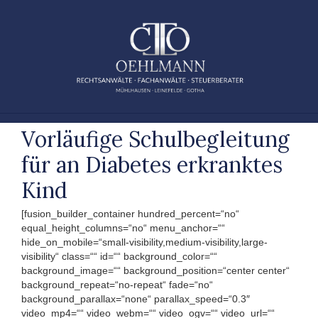
Zum
Inhalt
springen
Vorläufige Schulbegleitung
für an Diabetes erkranktes
Kind
[fusion_builder_container hundred_percent=“no“
equal_height_columns=“no“ menu_anchor=““
hide_on_mobile=“small-visibility,medium-visibility,large-
visibility“ class=““ id=““ background_color=““
background_image=““ background_position=“center center“
background_repeat=“no-repeat“ fade=“no“
background_parallax=“none“ parallax_speed=“0.3″
video_mp4=““ video_webm=““ video_ogv=““ video_url=““