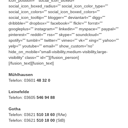
icon_position="" social_icon_boxed=""
social_icon_boxed_radius="" social_icon_color_type=""
social_icon_colors="" social_icon_boxed_colors=""
social_icon_tooltip="" blogger="" deviantart="" digg=""
dribbble="" dropbox="" facebook="" flickr="" forrst=""
googleplus="" instagram="" linkedin="" myspace="" paypal=""
pinterest="" reddit="" rss="" skype="" soundcloud=""
spotify="" tumblr="" twitter="" vimeo="" vk="" xing="" yahoo=""
yelp="" youtube="" email="" show_custom="no"
hide_on_mobile="small-visibility,medium-visibility,large-
visibility" class="" id=""][/fusion_person]
[/fusion_text][fusion_text]
Mühlhausen
Telefon: 03601
48 32 0
Leinefelde
Telefon: 03605
546 94 88
Gotha
Telefon: 03621
510 18 60
(RAe)
Telefon: 03621
510 18 00
(StB)