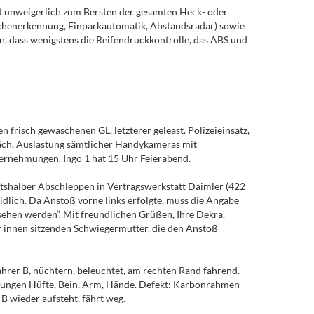
t unweigerlich zum Bersten der gesamten Heck- oder
chenerkennung, Einparkautomatik, Abstandsradar) sowie
, dass wenigstens die Reifendruckkontrolle, das ABS und
risch gewaschenen GL, letzterer geleast. Polizeieinsatz,
räch, Auslastung sämtlicher Handykameras mit
ernehmungen. Ingo 1 hat 15 Uhr Feierabend.
htshalber Abschleppen in Vertragswerkstatt Daimler (422
dlich. Da Anstoß vorne links erfolgte, muss die Angabe
sehen werden“. Mit freundlichen Grüßen, Ihre Dekra.
er innen sitzenden Schwiegermutter, die den Anstoß
ahrer B, nüchtern, beleuchtet, am rechten Rand fahrend.
ürfungen Hüfte, Bein, Arm, Hände. Defekt: Karbonrahmen
B wieder aufsteht, fährt weg.