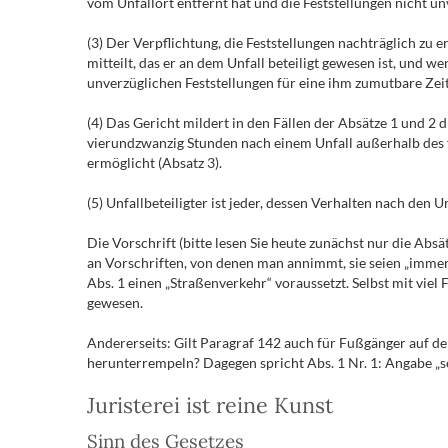
vom Unfallort entfernt hat und die Feststellungen nicht un
(3) Der Verpflichtung, die Feststellungen nachträglich zu e
mitteilt, das er an dem Unfall beteiligt gewesen ist, und 
unverzüglichen Feststellungen für eine ihm zumutbare Zeit z
(4) Das Gericht mildert in den Fällen der Absätze 1 und 2 
vierundzwanzig Stunden nach einem Unfall außerhalb des fl
ermöglicht (Absatz 3).
(5) Unfallbeteiligter ist jeder, dessen Verhalten nach de
Die Vorschrift (bitte lesen Sie heute zunächst nur die Absä
an Vorschriften, von denen man annimmt, sie seien „immer 
Abs. 1 einen „Straßenverkehr“ voraussetzt. Selbst mit vie
gewesen.
Andererseits: Gilt Paragraf 142 auch für Fußgänger auf de
herunterrempeln? Dagegen spricht Abs. 1 Nr. 1: Angabe „sein
Juristerei ist reine Kunst
Sinn des Gesetzes