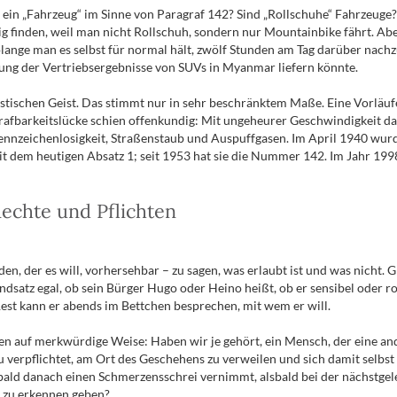
st es ein „Fahrzeug“ im Sinne von Paragraf 142? Sind „Rollschuhe“ Fahrze
g finden, weil man nicht Rollschuh, sondern nur Mountainbike fährt. Aber
, solange man es selbst für normal hält, zwölf Stunden am Tag darüber n
ung der Vertriebsergebnisse von SUVs in Myanmar liefern könnte.
listischen Geist. Das stimmt nur in sehr beschränktem Maße. Eine Vorläu
trafbarkeitslücke schien offenkundig: Mit ungeheurer Geschwindigkeit 
nzeichenlosigkeit, Straßenstaub und Auspuffgasen. Im April 1940 wurde 
 dem heutigen Absatz 1; seit 1953 hat sie die Nummer 142. Im Jahr 1998
echte und Pflichten
den, der es will, vorhersehbar – zu sagen, was erlaubt ist und was nicht. 
ndsatz egal, ob sein Bürger Hugo oder Heino heißt, ob er sensibel oder ro
 Rest kann er abends im Bettchen besprechen, mit wem er will.
n auf merkwürdige Weise: Haben wir je gehört, ein Mensch, der eine ande
zu verpflichtet, am Ort des Geschehens zu verweilen und sich damit selbst
ld danach einen Schmerzensschrei vernimmt, alsbald bei der nächstgeleg
n zu erkennen geben?