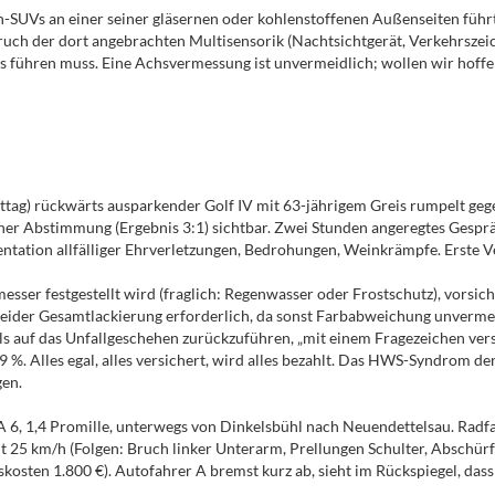
SUVs an einer seiner gläsernen oder kohlenstoffenen Außenseiten führ
ch der dort angebrachten Multisensorik (Nachtsichtgerät, Verkehrszei
 führen muss. Eine Achsvermessung ist unvermeidlich; wollen wir hoffen
g) rückwärts ausparkender Golf IV mit 63-jährigem Greis rumpelt gegen f
cher Abstimmung (Ergebnis 3:1) sichtbar. Zwei Stunden angeregtes Gesp
ation allfälliger Ehrverletzungen, Bedrohungen, Weinkrämpfe. Erste V
sser festgestellt wird (fraglich: Regenwasser oder Frostschutz), vorsic
 Leider Gesamtlackierung erforderlich, da sonst Farbabweichung unvermei
lls auf das Unfallgeschehen zurückzuführen, „mit einem Fragezeichen ver
9 %. Alles egal, alles versichert, wird alles bezahlt. Das HWS-Syndrom d
gen.
 A 6, 1,4 Promille, unterwegs von Dinkelsbühl nach Neuendettelsau. Radf
mit 25 km/h (Folgen: Bruch linker Unterarm, Prellungen Schulter, Absch
osten 1.800 €). Autofahrer A bremst kurz ab, sieht im Rückspiegel, dass 