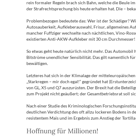
rein formaler Regeln brach sich Bahn, welche die Beule im 
der Strafrechtsprechung bis heute erhalten hat. Die – be
Problembezogen bedeutete das: Wer ist der Schädiger? Wie
Autosauberkeit, Aufkleberauswahl, Frisur, allgemeines Au
mancher Fuffziger wechselte nach nächtlichen, Vino-Ross
existierten Anti-AKW-Aufkleber mit 30 cm Durchmesser! Ab
So etwas geht heute natürlich nicht mehr. Das Automobil h
Bitströme unendlicher Sensibilität. Das gilt namentlich fü
bewältigen.
Letzteres hat sich in der Klimalage der mitteleuropäisch
„Starkregen – mir doch egal!“ gegründet hat (Erstunterze
von GL, X5 und Q7 auszurüsten. Der Brexit hat die Beteil
zum Projekt nicht geäußert; der Gesamtbetriebsrat soll s
Nach einer Studie des Kriminologischen Forschungsinstit
deutlichen Verdichtung des oft allzu lockeren Bodens in 
resistentem Mais und im Ergebnis zum Anstieg der Tortil
Hoffnung für Millionen!