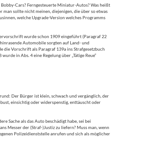
uge? Bobby-Cars? Ferngesteuerte Miniatur-Autos? Was heißt
 man sollte nicht meinen, diejenigen, die über so etwas
achzusinnen, welche Upgrade-Version welches Programms
fervorschrift wurde schon 1909 eingeführt (Paragraf 22
dahinrasende Automobile sorgten auf Land- und
die Vorschrift als Paragraf 139a ins Strafgesetzbuch
 wurde in Abs. 4 eine Regelung über „Tätige Reue“
Grund: Der Bürger ist klein, schwach und vergänglich, der
bust, einsichtig oder widerspenstig, enttäuscht oder
re Sache als das Auto beschädigt habe, sei bei
 ans Messer der (Straf-)Justiz zu liefern? Muss man, wenn
enen Polizeidienststelle anrufen und sich als möglicher