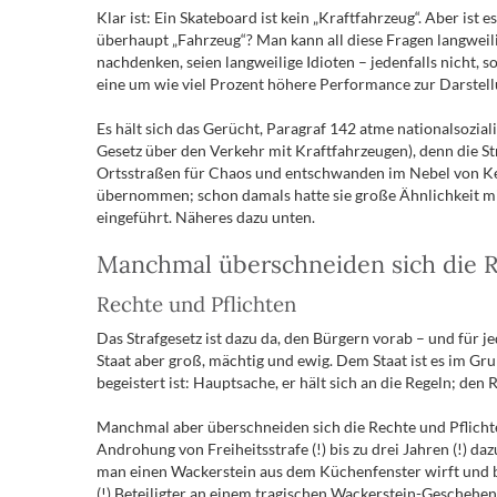
Klar ist: Ein Skateboard ist kein „Kraftfahrzeug“. Aber i
überhaupt „Fahrzeug“? Man kann all diese Fragen langweili
nachdenken, seien langweilige Idioten – jedenfalls nicht
eine um wie viel Prozent höhere Performance zur Darstell
Es hält sich das Gerücht, Paragraf 142 atme nationalsozia
Gesetz über den Verkehr mit Kraftfahrzeugen), denn die S
Ortsstraßen für Chaos und entschwanden im Nebel von Ken
übernommen; schon damals hatte sie große Ähnlichkeit mit
eingeführt. Näheres dazu unten.
Manchmal überschneiden sich die R
Rechte und Pflichten
Das Strafgesetz ist dazu da, den Bürgern vorab – und für je
Staat aber groß, mächtig und ewig. Dem Staat ist es im Gru
begeistert ist: Hauptsache, er hält sich an die Regeln; den
Manchmal aber überschneiden sich die Rechte und Pflichte
Androhung von Freiheitsstrafe (!) bis zu drei Jahren (!) da
man einen Wackerstein aus dem Küchenfenster wirft und ba
(!) Beteiligter an einem tragischen Wackerstein-Geschehe