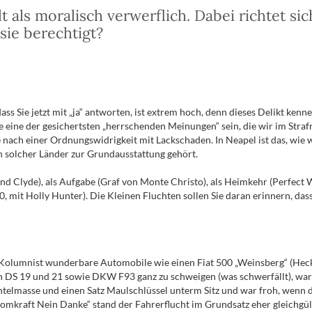
t als moralisch verwerflich. Dabei richtet si
 sie berechtigt?
ass Sie jetzt mit „ja“ antworten, ist extrem hoch, denn dieses Delikt ken
fte eine der gesichertsten „herrschenden Meinungen“ sein, die wir im Str
nach einer Ordnungswidrigkeit mit Lackschaden. In Neapel ist das, wie w
n solcher Länder zur Grundausstattung gehört.
and Clyde), als Aufgabe (Graf von Monte Christo), als Heimkehr (Perfect W
mit Holly Hunter). Die Kleinen Fluchten sollen Sie daran erinnern, das
e Kolumnist wunderbare Automobile wie einen Fiat 500 „Weinsberg“ (Heck
oën DS 19 und 21 sowie DKW F93 ganz zu schweigen (was schwerfällt), war
telmasse und einen Satz Maulschlüssel unterm Sitz und war froh, wenn d
tomkraft Nein Danke“ stand der Fahrerflucht im Grundsatz eher gleichgü