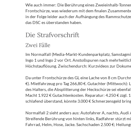
Wie auch immer: Die Berührung eines Zweieinhalb-Tonnen-
Frontschürze, was wiederum mit dem finalen Zusammenbru
in der Folge leider auch der Aufhängung des Rammschutzes
das DSC es überstanden haben.
Die Strafvorschrift
Zwei Fälle
Im Normalfall (Media-Markt-Kundenparkplatz, Samstagmitta
Ingo 1 und Ingo 2 vor Ort. Anstoßspuren nach mehrheitli
Höchstauflösung. Zwischendurch: Kurzvideos zur Dokument
Da unter Frontschürze des GL eine Lache von 8 cm Durchme
€). Mietfahrzeug pro Tag 266,80 €. Gutachter (Mittwoch):
des Halters, die Absplitterung der Heckschürze sei ebenfa
Macht 1.922 € Gutachtenkosten. Reparatur: 4.250 € zzgl. 1
schlafend überstand, könnte 3.000 € Schmerzensgeld brin
Normalfall 2 sieht anders aus: Autofahrer A, nachts, Audi
Streifende Berührung von hinten links, Radfahrer stürzt 
Fahrrad, Helm, Hose, Jacke. Sachschaden 2.500 €; Heilungsk