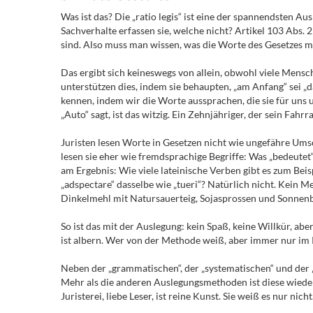
Was ist das? Die „ratio legis“ ist eine der spannendsten A
Sachverhalte erfassen sie, welche nicht? Artikel 103 Abs. 
sind. Also muss man wissen, was die Worte des Gesetzes me
Das ergibt sich keineswegs von allein, obwohl viele Mensc
unterstützen dies, indem sie behaupten, „am Anfang“ sei 
kennen, indem wir die Worte aussprachen, die sie für uns
„Auto“ sagt, ist das witzig. Ein Zehnjähriger, der sein Fahrr
Juristen lesen Worte in Gesetzen nicht wie ungefähre Umsc
lesen sie eher wie fremdsprachige Begriffe: Was „bedeutet“
am Ergebnis: Wie viele lateinische Verben gibt es zum Bei
„adspectare“ dasselbe wie „tueri“? Natürlich nicht. Kei
Dinkelmehl mit Natursauerteig, Sojasprossen und Sonne
So ist das mit der Auslegung: kein Spaß, keine Willkür, 
ist albern. Wer von der Methode weiß, aber immer nur im 
Neben der „grammatischen“, der „systematischen“ und der „hi
Mehr als die anderen Auslegungsmethoden ist diese wiede
Juristerei, liebe Leser, ist reine Kunst. Sie weiß es nur nicht