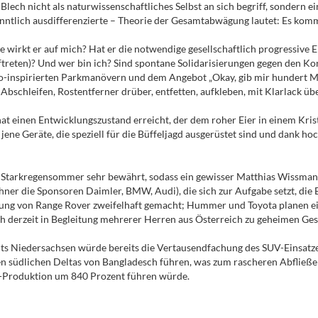
Blech nicht als naturwissenschaftliches Selbst an sich begriff, sondern 
kanntlich ausdifferenzierte – Theorie der Gesamtabwägung lautet: Es kom
 wirkt er auf mich? Hat er die notwendige gesellschaftlich progressive 
ftreten)? Und wer bin ich? Sind spontane Solidarisierungen gegen den K
o-inspirierten Parkmanövern und dem Angebot „Okay, gib mir hundert Ma
schleifen, Rostentferner drüber, entfetten, aufkleben, mit Klarlack übe
at einen Entwicklungszustand erreicht, der dem roher Eier in einem Kris
r jene Geräte, die speziell für die Büffeljagd ausgerüstet sind und dank h
en Starkregensommer sehr bewährt, sodass ein gewisser Matthias Wissma
ichner die Sponsoren Daimler, BMW, Audi), die sich zur Aufgabe setzt, d
igung von Range Rover zweifelhaft gemacht; Hummer und Toyota planen ei
ich derzeit in Begleitung mehrerer Herren aus Österreich zu geheimen Ge
uts Niedersachsen würde bereits die Vertausendfachung des SUV-Einsatz
den südlichen Deltas von Bangladesch führen, was zum rascheren Abfließ
la-Produktion um 840 Prozent führen würde.