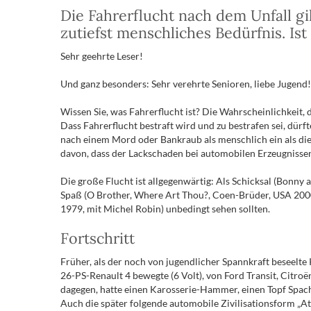
Die Fahrerflucht nach dem Unfall gil
zutiefst menschliches Bedürfnis. Ist
Sehr geehrte Leser!
Und ganz besonders: Sehr verehrte Senioren, liebe Jugend!
Wissen Sie, was Fahrerflucht ist? Die Wahrscheinlichkeit, d
Dass Fahrerflucht bestraft wird und zu bestrafen sei, dür
nach einem Mord oder Bankraub als menschlich ein als die 
davon, dass der Lackschaden bei automobilen Erzeugnisse
Die große Flucht ist allgegenwärtig: Als Schicksal (Bonny 
Spaß (O Brother, Where Art Thou?, Coen-Brüder, USA 2000, 
1979, mit Michel Robin) unbedingt sehen sollten.
Fortschritt
Früher, als der noch von jugendlicher Spannkraft beseelt
26-PS-Renault 4 bewegte (6 Volt), von Ford Transit, Citr
dagegen, hatte einen Karosserie-Hammer, einen Topf Spach
Auch die später folgende automobile Zivilisationsform „A