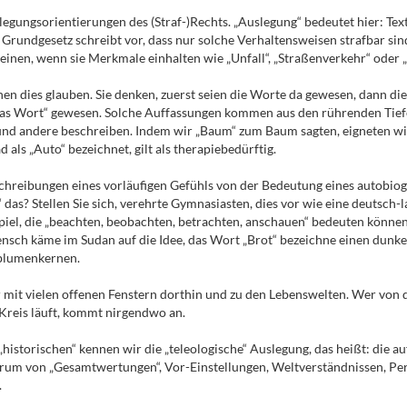
uslegungsorientierungen des (Straf-)Rechts. „Auslegung“ bedeutet hier: Te
2 Grundgesetz schreibt vor, dass nur solche Verhaltensweisen strafbar si
inen, wenn sie Merkmale einhalten wie „Unfall“, „Straßenverkehr“ oder „
hen dies glauben. Sie denken, zuerst seien die Worte da gewesen, dann di
„das Wort“ gewesen. Solche Auffassungen kommen aus den rührenden Tiefen
 und andere beschreiben. Indem wir „Baum“ zum Baum sagten, eigneten wi
ad als „Auto“ bezeichnet, gilt als therapiebedürftig.
hreibungen eines vorläufigen Gefühls von der Bedeutung eines autobiogr
 das? Stellen Sie sich, verehrte Gymnasiasten, dies vor wie eine deutsch-
spiel, die „beachten, beobachten, betrachten, anschauen“ bedeuten könne
n Mensch käme im Sudan auf die Idee, das Wort „Brot“ bezeichne einen d
nblumenkernen.
aber mit vielen offenen Fenstern dorthin und zu den Lebenswelten. Wer v
Kreis läuft, kommt nirgendwo an.
storischen“ kennen wir die „teleologische“ Auslegung, das heißt: die aufs
rum von „Gesamtwertungen“, Vor-Einstellungen, Weltverständnissen, Per
.