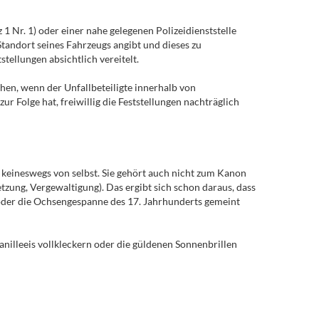
 1 Nr. 1) oder einer nahe gelegenen Polizeidienststelle
Standort seines Fahrzeugs angibt und dieses zu
stellungen absichtlich vereitelt.
ehen, wenn der Unfallbeteiligte innerhalb von
 Folge hat, freiwillig die Feststellungen nachträglich
ch keineswegs von selbst. Sie gehört auch nicht zum Kanon
zung, Vergewaltigung). Das ergibt sich schon daraus, dass
e oder die Ochsengespanne des 17. Jahrhunderts gemeint
anilleeis vollkleckern oder die güldenen Sonnenbrillen