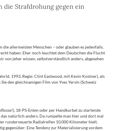
ch die Strafdrohung gegen ein
nen die allermeisten Menschen – oder glauben es jedenfalls.
afrecht haben: Eher noch leuchtet dem Deutschen die Flucht
ir von jeher wissen, selbstverständlich anders, abgesehen
orld, 1993, Regie: Clint Eastwood, mit Kevin Kostner), als
s Sie den gleichnamigen Film von Yves Yersin (Schweiz
flosse!), 18-PS-Enten oder per Handkurbel zu startende
 das natürlich anders. Da rumpelte man hier und dort mal
er runderneuerte Radialreifen 10.000 Kilometer hielt.
ltig gegenüber: Eine Tendenz zur Materialisierung vordem