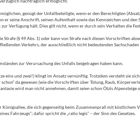
verzüglich nachträglich ermöglicht.
rmöglichen, genügt der Unfallbeteiligte, wenn er den Berechtigten (Absatz
wenn er seine Anschrift, seinen Aufenthalt sowie das Kennzeichen und den 
ur Verfügung hält. Dies gilt nicht, wenn er durch sein Verhalten die Fest
die Strafe (§ 49 Abs. 1) oder kann von Strafe nach diesen Vorschriften abs
ießenden Verkehrs, der ausschließlich nicht bedeutenden Sachschaden zur
n Umständen zur Verursachung des Unfalls beigetragen haben kann.
tze eins und zwei!) klingt im Ansatz vernünftig. Trotzdem versteht sie si
schon“ da gewesen (wie die Vorschriften über Tötung, Raub, Körperverlet
l Fantasie wird man nicht annehmen, damit seien schon Ötzis Alpensteig
r Königsallee, die sich gegenseitig beim Zusammenprall mit köstlichem V
es Fahrzeugs“; dafür spricht die „ratio legis“ – der Sinn des Gesetzes.