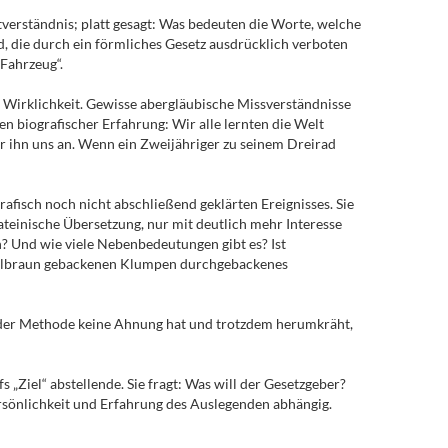
xtverständnis; platt gesagt: Was bedeuten die Worte, welche
nd, die durch ein förmliches Gesetz ausdrücklich verboten
Fahrzeug“.
e Wirklichkeit. Gewisse abergläubische Missverständnisse
 biografischer Erfahrung: Wir alle lernten die Welt
r ihn uns an. Wenn ein Zweijähriger zu seinem Dreirad
afisch noch nicht abschließend geklärten Ereignisses. Sie
lateinische Übersetzung, nur mit deutlich mehr Interesse
n? Und wie viele Nebenbedeutungen gibt es? Ist
unkelbraun gebackenen Klumpen durchgebackenes
on der Methode keine Ahnung hat und trotzdem herumkräht,
 „Ziel“ abstellende. Sie fragt: Was will der Gesetzgeber?
sönlichkeit und Erfahrung des Auslegenden abhängig.