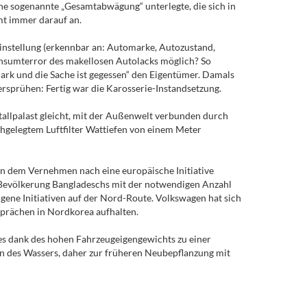
eine sogenannte „Gesamtabwägung“ unterlegte, die sich in
mt immer darauf an.
Einstellung (erkennbar an: Automarke, Autozustand,
onsumterror des makellosen Autolacks möglich? So
rk und die Sache ist gegessen“ den Eigentümer. Damals
rsprühen: Fertig war die Karosserie-Instandsetzung.
tallpalast gleicht, mit der Außenwelt verbunden durch
ochgelegtem Luftfilter Wattiefen von einem Meter
nn dem Vernehmen nach eine europäische Initiative
ie Bevölkerung Bangladeschs mit der notwendigen Anzahl
gene Initiativen auf der Nord-Route. Volkswagen hat sich
sprächen in Nordkorea aufhalten.
es dank des hohen Fahrzeugeigengewichts zu einer
en des Wassers, daher zur früheren Neubepflanzung mit