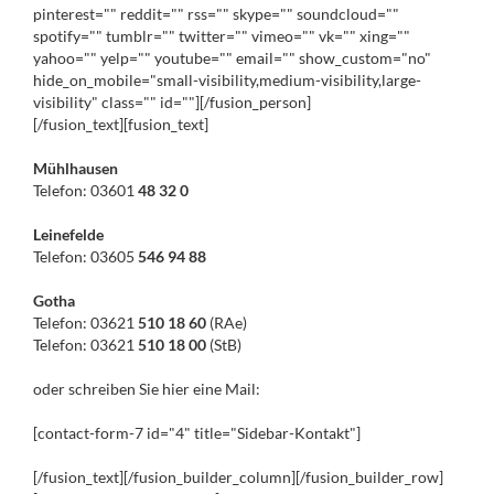
pinterest="" reddit="" rss="" skype="" soundcloud=""
spotify="" tumblr="" twitter="" vimeo="" vk="" xing=""
yahoo="" yelp="" youtube="" email="" show_custom="no"
hide_on_mobile="small-visibility,medium-visibility,large-
visibility" class="" id=""][/fusion_person]
[/fusion_text][fusion_text]
Mühlhausen
Telefon: 03601
48 32 0
Leinefelde
Telefon: 03605
546 94 88
Gotha
Telefon: 03621
510 18 60
(RAe)
Telefon: 03621
510 18 00
(StB)
oder schreiben Sie hier eine Mail:
[contact-form-7 id="4" title="Sidebar-Kontakt"]
[/fusion_text][/fusion_builder_column][/fusion_builder_row]