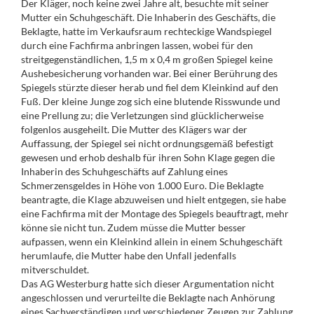
Der Kläger, noch keine zwei Jahre alt, besuchte mit seiner
Mutter ein Schuhgeschäft. Die Inhaberin des Geschäfts, die
Beklagte, hatte im Verkaufsraum rechteckige Wandspiegel
durch eine Fachfirma anbringen lassen, wobei für den
streitgegenständlichen, 1,5 m x 0,4 m großen Spiegel keine
Aushebesicherung vorhanden war. Bei einer Berührung des
Spiegels stürzte dieser herab und fiel dem Kleinkind auf den
Fuß. Der kleine Junge zog sich eine blutende Risswunde und
eine Prellung zu; die Verletzungen sind glücklicherweise
folgenlos ausgeheilt. Die Mutter des Klägers war der
Auffassung, der Spiegel sei nicht ordnungsgemäß befestigt
gewesen und erhob deshalb für ihren Sohn Klage gegen die
Inhaberin des Schuhgeschäfts auf Zahlung eines
Schmerzensgeldes in Höhe von 1.000 Euro. Die Beklagte
beantragte, die Klage abzuweisen und hielt entgegen, sie habe
eine Fachfirma mit der Montage des Spiegels beauftragt, mehr
könne sie nicht tun. Zudem müsse die Mutter besser
aufpassen, wenn ein Kleinkind allein in einem Schuhgeschäft
herumlaufe, die Mutter habe den Unfall jedenfalls
mitverschuldet.
Das AG Westerburg hatte sich dieser Argumentation nicht
angeschlossen und verurteilte die Beklagte nach Anhörung
eines Sachverständigen und verschiedener Zeugen zur Zahlung