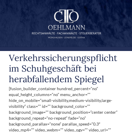
Zum
Inhalt
springen
Verkehrssicherungspflicht
im Schuhgeschäft bei
herabfallendem Spiegel
[fusion_builder_container hundred_percent=“no“
equal_height_columns=“no“ menu_anchor=““
hide_on_mobile=“small-visibility,medium-visibility,large-
visibility“ class=““ id=““ background_color=““
background_image=““ background_position=“center center“
background_repeat=“no-repeat“ fade=“no“
background_parallax=“none“ parallax_speed=“0.3″
video_mp4=““ video_webm=““ video_ogv=““ video_url=““