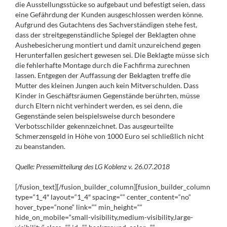
die Ausstellungsstücke so aufgebaut und befestigt seien, dass
eine Gefährdung der Kunden ausgeschlossen werden könne.
Aufgrund des Gutachtens des Sachverständigen stehe fest,
dass der streitgegenständliche Spiegel der Beklagten ohne
Aushebesicherung montiert und damit unzureichend gegen
Herunterfallen gesichert gewesen sei. Die Beklagte müsse sich
die fehlerhafte Montage durch die Fachfirma zurechnen
lassen. Entgegen der Auffassung der Beklagten treffe die
Mutter des kleinen Jungen auch kein Mitverschulden. Dass
Kinder in Geschäftsräumen Gegenstände berührten, müsse
durch Eltern nicht verhindert werden, es sei denn, die
Gegenstände seien beispielsweise durch besondere
Verbotsschilder gekennzeichnet. Das ausgeurteilte
Schmerzensgeld in Höhe von 1000 Euro sei schließlich nicht
zu beanstanden.
Quelle: Pressemitteilung des LG Koblenz v. 26.07.2018
[/fusion_text][/fusion_builder_column][fusion_builder_column
type=“1_4″ layout=“1_4″ spacing=““ center_content=“no“
hover_type=“none“ link=““ min_height=““
hide_on_mobile=“small-visibility,medium-visibility,large-