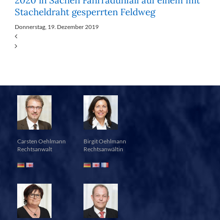
2020 in Sachen Fahrradunfall auf einem mit
Stacheldraht gesperrten Feldweg
Donnerstag, 19. Dezember 2019
Carsten Oehlmann
Birgit Oehlmann
Rechtsanwalt
Rechtsanwältin