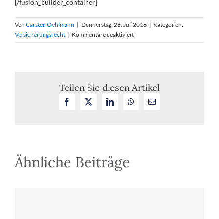
[/fusion_builder_container]
Von
Carsten Oehlmann
|
Donnerstag, 26. Juli 2018
|
Kategorien:
für
Versicherungsrecht
|
Kommentare deaktiviert
Verkehrssicherungspflicht
im
Schuhgeschäft
bei
herabfallendem
Teilen Sie diesen Artikel
Spiegel
Facebook
X
LinkedIn
WhatsApp
E-
Mail
Ähnliche Beiträge