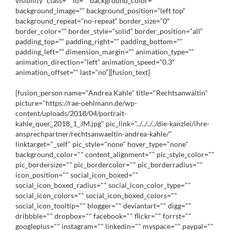
visibility“ class=““ id=““ background_color=““
background_image=““ background_position=“left top“
background_repeat=“no-repeat“ border_size=“0″
border_color=““ border_style=“solid“ border_position=“all“
padding_top=““ padding_right=““ padding_bottom=““
padding_left=““ dimension_margin=““ animation_type=““
animation_direction=“left“ animation_speed=“0.3″
animation_offset=““ last=“no“][fusion_text]
[fusion_person name="Andrea Kahle" title="Rechtsanwältin"
picture="https://rae-oehlmann.de/wp-
content/uploads/2018/04/portrait-
kahle_quer_2018_1_JM.jpg" pic_link="../../../../die-kanzlei/ihre-
ansprechpartner/rechtsanwaeltin-andrea-kahle/"
linktarget="_self" pic_style="none" hover_type="none"
background_color="" content_alignment="" pic_style_color=""
pic_bordersize="" pic_bordercolor="" pic_borderradius=""
icon_position="" social_icon_boxed=""
social_icon_boxed_radius="" social_icon_color_type=""
social_icon_colors="" social_icon_boxed_colors=""
social_icon_tooltip="" blogger="" deviantart="" digg=""
dribbble="" dropbox="" facebook="" flickr="" forrst=""
googleplus="" instagram="" linkedin="" myspace="" paypal=""