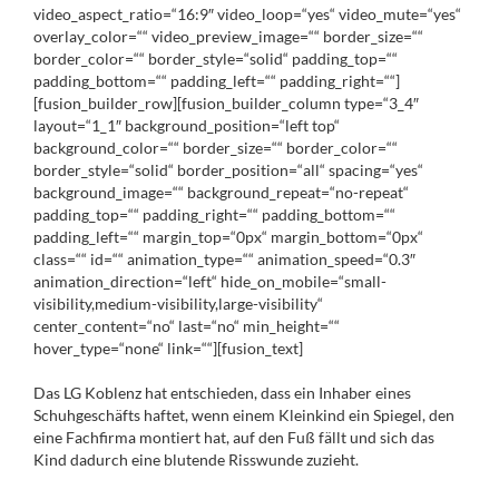
video_aspect_ratio=“16:9″ video_loop=“yes“ video_mute=“yes“
overlay_color=““ video_preview_image=““ border_size=““
border_color=““ border_style=“solid“ padding_top=““
padding_bottom=““ padding_left=““ padding_right=““]
[fusion_builder_row][fusion_builder_column type=“3_4″
layout=“1_1″ background_position=“left top“
background_color=““ border_size=““ border_color=““
border_style=“solid“ border_position=“all“ spacing=“yes“
background_image=““ background_repeat=“no-repeat“
padding_top=““ padding_right=““ padding_bottom=““
padding_left=““ margin_top=“0px“ margin_bottom=“0px“
class=““ id=““ animation_type=““ animation_speed=“0.3″
animation_direction=“left“ hide_on_mobile=“small-
visibility,medium-visibility,large-visibility“
center_content=“no“ last=“no“ min_height=““
hover_type=“none“ link=““][fusion_text]
Das LG Koblenz hat entschieden, dass ein Inhaber eines
Schuhgeschäfts haftet, wenn einem Kleinkind ein Spiegel, den
eine Fachfirma montiert hat, auf den Fuß fällt und sich das
Kind dadurch eine blutende Risswunde zuzieht.