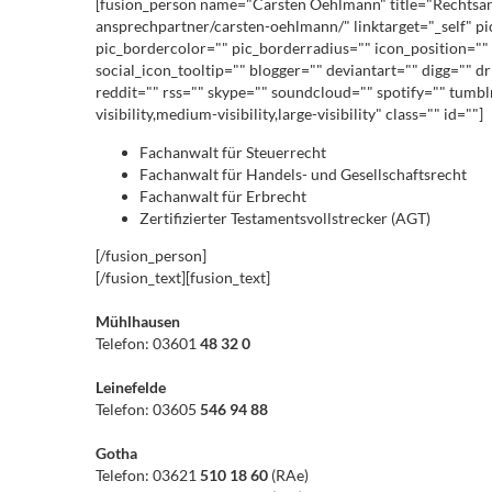
[fusion_person name="Carsten Oehlmann" title="Rechtsanwa
ansprechpartner/carsten-oehlmann/" linktarget="_self" p
pic_bordercolor="" pic_borderradius="" icon_position="" 
social_icon_tooltip="" blogger="" deviantart="" digg="" d
reddit="" rss="" skype="" soundcloud="" spotify="" tumb
visibility,medium-visibility,large-visibility" class="" id=""]
Fachanwalt für Steuerrecht
Fachanwalt für Handels- und Gesellschaftsrecht
Fachanwalt für Erbrecht
Zertifizierter Testamentsvollstrecker (AGT)
[/fusion_person]
[/fusion_text][fusion_text]
Mühlhausen
Telefon: 03601
48 32 0
Leinefelde
Telefon: 03605
546 94 88
Gotha
Telefon: 03621
510 18 60
(RAe)