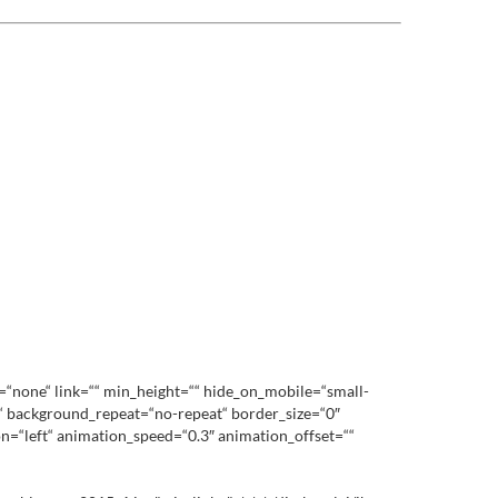
=“none“ link=““ min_height=““ hide_on_mobile=“small-
op“ background_repeat=“no-repeat“ border_size=“0″
n=“left“ animation_speed=“0.3″ animation_offset=““