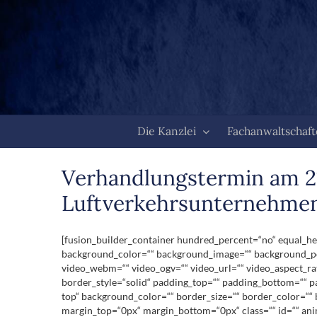
Zum
Inhalt
springen
Die Kanzlei
Fachanwaltschaf
Verhandlungstermin am 2
Luftverkehrsunternehmens
[fusion_builder_container hundred_percent=“no“ equal_heig
background_color=““ background_image=““ background_pos
video_webm=““ video_ogv=““ video_url=““ video_aspect_ra
border_style=“solid“ padding_top=““ padding_bottom=““ pa
top“ background_color=““ border_size=““ border_color=““
margin_top=“0px“ margin_bottom=“0px“ class=““ id=““ anim