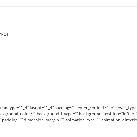
24/14
lumn type=“1_4″ layout=“1_4″ spacing=““ center_content=“no“ hover_type
d=““ background_color=““ background_image=““ background_position=“left t
l“ padding=““ dimension_margin=““ animation_type=““ animation_directio