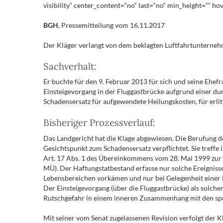
visibility“ center_content=“no“ last=“no“ min_height=““ hov
BGH
, Pressemitteilung vom 16.11.2017
Der Kläger verlangt von dem beklagten Luftfahrtunterne
Sachverhalt:
Er buchte für den 9. Februar 2013 für sich und seine Eh
Einsteigevorgang in der Fluggastbrücke aufgrund einer durc
Schadensersatz für aufgewendete Heilungskosten, für erli
Bisheriger Prozessverlauf:
Das Landgericht hat die Klage abgewiesen. Die Berufung de
Gesichtspunkt zum Schadensersatz verpflichtet. Sie treffe 
Art. 17 Abs. 1 des Übereinkommens vom 28. Mai 1999 zur 
MÜ). Der Haftungstatbestand erfasse nur solche Ereignisse,
Lebensbereichen vorkämen und nur bei Gelegenheit einer Lu
Der Einsteigevorgang (über die Fluggastbrücke) als solch
Rutschgefahr in einem inneren Zusammenhang mit den spez
Mit seiner vom Senat zugelassenen Revision verfolgt der K