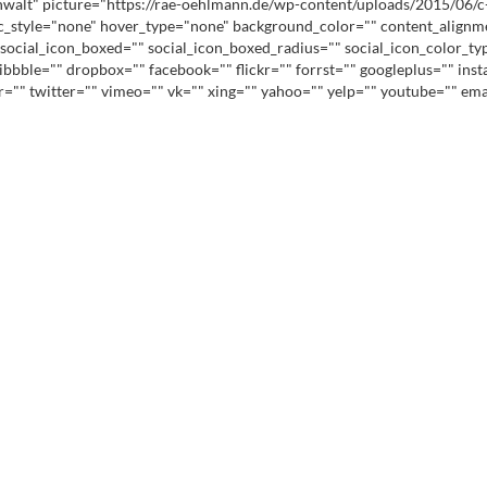
lt" picture="https://rae-oehlmann.de/wp-content/uploads/2015/06/c-oehlm
ic_style="none" hover_type="none" background_color="" content_alignme
social_icon_boxed="" social_icon_boxed_radius="" social_icon_color_ty
ribbble="" dropbox="" facebook="" flickr="" forrst="" googleplus="" in
lr="" twitter="" vimeo="" vk="" xing="" yahoo="" yelp="" youtube="" e