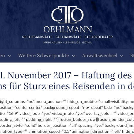
ten
Weitere Schwerpunkte
Anwaltswechsel
S
1. November 2017 – Haftung des
 für Sturz eines Reisenden in d
ht_columns=“no“ menu_anchor=““ hide_on_mobile=“small-visibility,medium-
ition=“center center“ background_repeat=“no-repeat“ fade=“no“ backg
tio=“16:9″ video_loop=“yes“ video_mute=“yes“ overlay_color=““ video_p
dding_left=““ padding_right=““][fusion_builder_row][fusion_builder_co
 border_style=“solid“ border_position=“all“ spacing=“yes“ background_i
ation_type=““ animation_speed=“0.3″ animation_direction=“left“ hide_on_