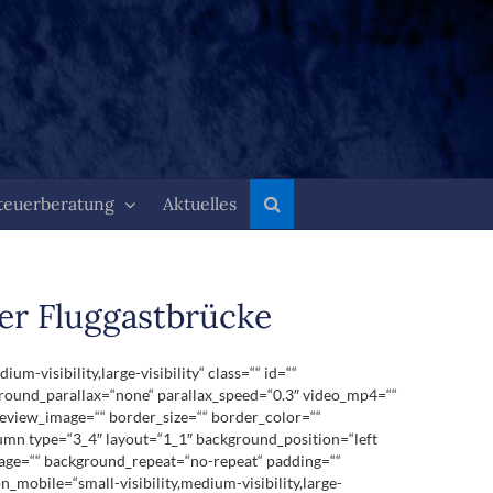
teuerberatung
Aktuelles
er Fluggastbrücke
visibility,large-visibility“ class=““ id=““
round_parallax=“none“ parallax_speed=“0.3″ video_mp4=““
review_image=““ border_size=““ border_color=““
lumn type=“3_4″ layout=“1_1″ background_position=“left
mage=““ background_repeat=“no-repeat“ padding=““
mobile=“small-visibility,medium-visibility,large-