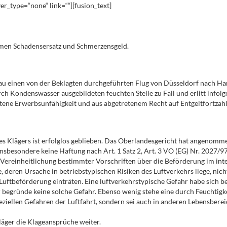
er_type=“none“ link=““][fusion_text]
hmen Schadensersatz und Schmerzensgeld.
efrau einen von der Beklagten durchgeführten Flug von Düsseldorf nach 
h Kondenswasser ausgebildeten feuchten Stelle zu Fall und erlitt infolge
ttene Erwerbsunfähigkeit und aus abgetretenem Recht auf Entgeltfortza
s Klägers ist erfolglos geblieben. Das Oberlandesgericht hat angenommen
insbesondere keine Haftung nach Art. 1 Satz 2, Art. 3 VO (EG) Nr. 2027/9
Vereinheitlichung bestimmter Vorschriften über die Beförderung im in
 deren Ursache in betriebstypischen Risiken des Luftverkehrs liege, nicht
ftbeförderung einträten. Eine luftverkehrstypische Gefahr habe sich bei
er begründe keine solche Gefahr. Ebenso wenig stehe eine durch Feuchtig
iellen Gefahren der Luftfahrt, sondern sei auch in anderen Lebensberei
läger die Klageansprüche weiter.