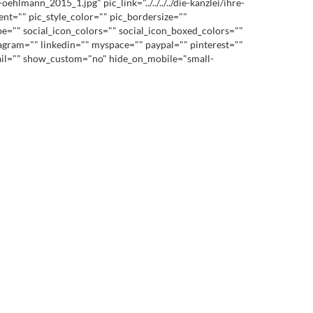
ann_2015_1.jpg" pic_link="../../../../die-kanzlei/ihre-
nt="" pic_style_color="" pic_bordersize=""
pe="" social_icon_colors="" social_icon_boxed_colors=""
stagram="" linkedin="" myspace="" paypal="" pinterest=""
mail="" show_custom="no" hide_on_mobile="small-