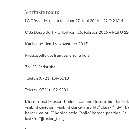
Vorinstanzen:
LG Düsseldorf – Urteil vom 27. Juni 2014 – 22 O 21/14
OLG Düsseldorf – Urteil vom 25. Februar 2015 – I-18 U 1
Karlsruhe, den 16. November 2017
Pressestelle des Bundesgerichtshofs
76125 Karlsruhe
Telefon (0721) 159-5013
Telefax (0721) 159-5501
[/fusion_text][/fusion_builder_column][fusion_builder_co
visibility,medium-visibility,large-visibility“ class=““ i
border_color=““ border_style=“solid“ border_position=“al
last=“no“][fusion_text]