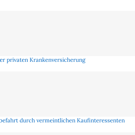
in
der
Fluggastbrücke
er privaten Krankenversicherung
efahrt durch vermeintlichen Kaufinteressenten