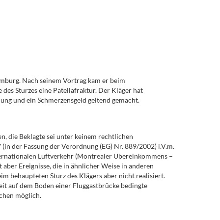
Hamburg. Nach seinem Vortrag kam er beim
 des Sturzes eine Patellafraktur. Der Kläger hat
hlung und ein Schmerzensgeld geltend gemacht.
, die Beklagte sei unter keinem rechtlichen
7 (in der Fassung der Verordnung (EG) Nr. 889/2002) i.V.m.
ternationalen Luftverkehr (Montrealer Übereinkommens –
 aber Ereignisse, die in ähnlicher Weise in anderen
m behaupteten Sturz des Klägers aber nicht realisiert.
keit auf dem Boden einer Fluggastbrücke bedingte
chen möglich.