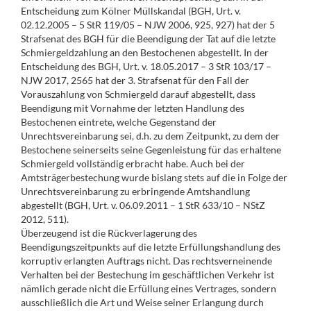
Entscheidung zum Kölner Müllskandal (BGH, Urt. v.
02.12.2005 – 5 StR 119/05 – NJW 2006, 925, 927) hat der 5
Strafsenat des BGH für die Beendigung der Tat auf die letzte
Schmiergeldzahlung an den Bestochenen abgestellt. In der
Entscheidung des BGH, Urt. v. 18.05.2017 – 3 StR 103/17 –
NJW 2017, 2565 hat der 3. Strafsenat für den Fall der
Vorauszahlung von Schmiergeld darauf abgestellt, dass
Beendigung mit Vornahme der letzten Handlung des
Bestochenen eintrete, welche Gegenstand der
Unrechtsvereinbarung sei, d.h. zu dem Zeitpunkt, zu dem der
Bestochene seinerseits seine Gegenleistung für das erhaltene
Schmiergeld vollständig erbracht habe. Auch bei der
Amtsträgerbestechung wurde bislang stets auf die in Folge der
Unrechtsvereinbarung zu erbringende Amtshandlung
abgestellt (BGH, Urt. v. 06.09.2011 – 1 StR 633/10 – NStZ
2012, 511).
Überzeugend ist die Rückverlagerung des
Beendigungszeitpunkts auf die letzte Erfüllungshandlung des
korruptiv erlangten Auftrags nicht. Das rechtsverneinende
Verhalten bei der Bestechung im geschäftlichen Verkehr ist
nämlich gerade nicht die Erfüllung eines Vertrages, sondern
ausschließlich die Art und Weise seiner Erlangung durch