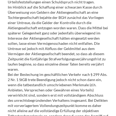
Urteilsfeststellungen einen Schuldspruch nicht tragen.
Im Hinblick auf die Schaffung einer schwarzen Kasse durch
Überweisung von Geldern der Aktiengesellschaft an eine
Tochtergesellschaft bejahte der BGH zunächst das Vorliegen
einer Untreue, da die Gelder der Kontrolle durch die
Aktiengesellschaft entzogen worden waren. Dass die Mittel bei
späterer Gelegenheit ganz oder jedenfalls überwiegend im
Interesse der Aktiengesellschaft hätten eingesetzt werden
sollen, lasse einen Vermögensschaden nicht entfallen. Die
Untreue sei jedoch mit Abfluss der Geldmittel aus dem
Vermögen der Aktiengesellschaft beendet, so dass ab diesem
Zeitpunkt die fünfjährige Strafverfolgungsverjährungsfrist zu
laufen beginne, so dass einzelne dieser Taten bereits verjährt
waren.
Bei der Bestechung im geschäftlichen Verkehr nach § 299 Abs.
2 Nr. 1 StGB trete Beendigung jedoch nicht schon dann ein,
wenn die tatbestandlich umschriebenen Merkmale (d.h.
Anbieten, Versprechen oder Gewähren eines Vorteils)
verwirklicht sind, sondern erst mit vollständigem Abschluss
des unrechtsbegründenden Verhaltens insgesamt. Bei Delikten
mit vorverlagertem Vollendungszeitpunkt komme es daher
nicht alleine auf die vollständige Erfüllung der objektiven
Tatbestandsmerkmale an, sondern darauf, wann der Angriff auf