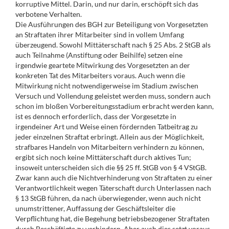
korruptive Mittel. Darin, und nur darin, erschöpft sich das
verbotene Verhalten.
Die Ausführungen des BGH zur Beteiligung von Vorgesetzten
an Straftaten ihrer Mitarbeiter sind in vollem Umfang
überzeugend. Sowohl Mittäterschaft nach § 25 Abs. 2 StGB als
auch Teilnahme (Anstiftung oder Beihilfe) setzen eine
irgendwie geartete Mitwirkung des Vorgesetzten an der
konkreten Tat des Mitarbeiters voraus. Auch wenn die
Mitwirkung nicht notwendigerweise im Stadium zwischen
Versuch und Vollendung geleistet werden muss, sondern auch
schon im bloßen Vorbereitungsstadium erbracht werden kann,
ist es dennoch erforderlich, dass der Vorgesetzte in
irgendeiner Art und Weise einen fördernden Tatbeitrag zu
jeder einzelnen Straftat erbringt. Allein aus der Möglichkeit,
strafbares Handeln von Mitarbeitern verhindern zu können,
ergibt sich noch keine Mittäterschaft durch aktives Tun;
insoweit unterscheiden sich die §§ 25 ff. StGB von § 4 VStGB.
Zwar kann auch die Nichtverhinderung von Straftaten zu einer
Verantwortlichkeit wegen Täterschaft durch Unterlassen nach
§ 13 StGB führen, da nach überwiegender, wenn auch nicht
unumstrittener, Auffassung der Geschäftsleiter die
Verpflichtung hat, die Begehung betriebsbezogener Straftaten
durch Beschäftigte zu verhindern. Aber auch dies setzt voraus,