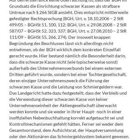
Grundsatz die Einrichtung schwarzer Kassen als strafbare
Untreue nach § 266 StGB ansieht. Dies entspricht mittlerweile
gefestigter Rechtsprechung (BGH, Urt. v. 18.10.2006 – 2 StR
499/05 – BGHSt 51, 100, 112; BGH, Urt. v. 29.08.2008 – 2 StR
587/07 – BGHSt 52, 323, 337; BGH, Urt. v. 27.08.2010 – 2 StR
111/09 – BGHSt 55, 266, 274). Der insoweit knappen
Begründung des Beschlusses lässt sich allerdings nicht
entnehmen, ob der BGH wirklich dem konkreten Einzelfall
gerecht wurde. Hier bestand nämlich die Besonderheit darin,
dass die schwarze Kasse nicht (wie typischerweise sonst)
außerhalb des Unternehmensverbunds bei einem externen
Dritten geführt wurde, sondern bei einer Tochtergesellschaft,
deren einziger Unternehmenszweck die Führung der
schwarzen Kasse und die Leistung von Schmiergeldern war.
Das Landgericht hatte dazu festgestellt, dass der Verbleib und
die Verwendung dieser schwarzen Kasse von keiner
Unternehmenseinheit der Aktiengesellschaft überwacht
werden konnte und sie weder in ihrer Haupt- noch in einer
inoffiziellen Nebenbuchhaltung korrekt aufgetaucht sei und
Kontrollmechanismen gefehlt hätten. Ferner sei weder dem
Gesamtvorstand, dem Aufsichtsrat, der Hauptversammlung
oder den Aktionären das Schmiergeldsystem bekannt gewesen.