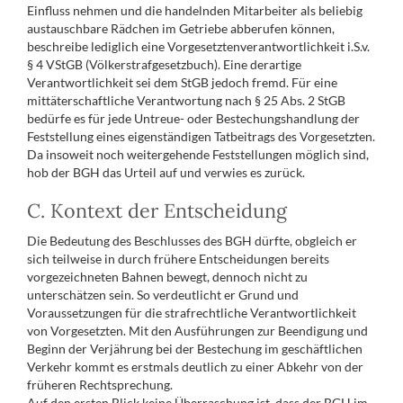
Einfluss nehmen und die handelnden Mitarbeiter als beliebig
austauschbare Rädchen im Getriebe abberufen können,
beschreibe lediglich eine Vorgesetztenverantwortlichkeit i.S.v.
§ 4 VStGB (Völkerstrafgesetzbuch). Eine derartige
Verantwortlichkeit sei dem StGB jedoch fremd. Für eine
mittäterschaftliche Verantwortung nach § 25 Abs. 2 StGB
bedürfe es für jede Untreue- oder Bestechungshandlung der
Feststellung eines eigenständigen Tatbeitrags des Vorgesetzten.
Da insoweit noch weitergehende Feststellungen möglich sind,
hob der BGH das Urteil auf und verwies es zurück.
C. Kontext der Entscheidung
Die Bedeutung des Beschlusses des BGH dürfte, obgleich er
sich teilweise in durch frühere Entscheidungen bereits
vorgezeichneten Bahnen bewegt, dennoch nicht zu
unterschätzen sein. So verdeutlicht er Grund und
Voraussetzungen für die strafrechtliche Verantwortlichkeit
von Vorgesetzten. Mit den Ausführungen zur Beendigung und
Beginn der Verjährung bei der Bestechung im geschäftlichen
Verkehr kommt es erstmals deutlich zu einer Abkehr von der
früheren Rechtsprechung.
Auf den ersten Blick keine Überraschung ist, dass der BGH im