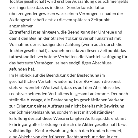
Tochtergesellschaft wird erst bei Auszahlung des Schmiergelds
verringert, so dass es in dieser Sonderkonstellation
überzeugender gewesen wäre, einen Vermögensschaden der
Aktiengesellschaft erst zu diesem späteren Zeitpunkt
anzunehmen.
Zutreffend ist es hingegen, die Beendigung der Untreue und
damit den Beginn der Strafverfolgungsverjährungsfrist mit
Vornahme der schädigenden Zahlung (wenn auch durch die
Tochtergesellschaft) anzunehmen, da zu diesem Zeitpunkt das
tatbestandlich verbotene Verhalten, die Nachteilszufügung für
das betreute Vermögen, seinen endgültigen Abschluss
gefunden hat.
Im Hinblick auf die Beendigung der Bestechung im
geschäftlichen Verkehr wiederholt der BGH auch die sonst
stets verwendete Wortwahl, dass es auf den Abschluss des
rechtsverneinenden Verhaltens insgesamt ankomme. Dennoch
stellt die Aussage, die Bestechung im geschäftlichen Verkehr
zur Erlangung eines Auftrags sei nicht bereits mit Bewirkung
der Schmiergeldzahlung, sondern erst mit vollständiger
Erfüllung des auf diese Weise erlangten Auftrags, d.h. erst mit
Erbringung aller Leistungen durch die Aktiengesellschaft bzw.
vollständiger Kaufpreiszahlung durch den Kunden beendet,
eine Abkehr von der früheren Rechtsprechung dar. In der