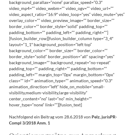
background_parallax=“none“ parallax_speed=“0.3″
video_mp4=““ video_webm=““ video_ogv=““ video_url=““
video_aspect_ratio=“16:9″ video_loop=“yes“ video_mute=“yes“
overlay_color=““ video_preview_image=““ border_size=““
border_color=““ border_style=“solid“ padding_top=““
padding_bottom=““ padding_left=““ padding_right=““]
[fusion_builder_row][fusion_builder_column type=“3_4″
layout=“1_1″ background_position=“left top“
background_color=““ border_size=““ border_color=““
border_style=“solid“ border_position=“all“ spacing=“yes“
background_image=““ background_repeat=“no-repeat“
padding_top=““ padding_right=““ padding_bottom=““
padding_left=““ margin_top=“0px“ margin_bottom=“0px“
class=““ id=““ animation_type=““ animation_speed=“0.3″
animation_direction=“left“ hide_on_mobile=“small-
visibility,medium-visibility,large-visibility“
center_content=“no“ last=“no“ min_height=““
hover_type=“none“ link=““][fusion_text]
Nachfolgend ein Beitrag vom 28.6.2018 von
Pelz, jurisPR-
Compl 3/2018 Anm. 1