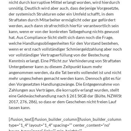
nicht durch korruptive Mittel erlangt worden, wird hierdurch
unnötig. Deutlich wird aber auch, dass derjenige Vorgesetzte,
der systemisch Strukturen oder ein Umfeld schafft, in dem
Straftaten durch Mitarbeiter ermöglicht oder gar gefördert
werden, auch dann strafrechtlich hierfür verantwortlich sein
kann, wenn er von der konkreten Tatbegehung nichts gewusst
hat. Aus Compliance-Sicht stellt sich dann noch die Frage,
welche Handlungsobliegenheiten für den Vorstand bestehen,
wenn er erst nach vollständiger Schmiergeldzahlung aber noch
vor vollständiger Vertragserfüllung von der Bestechung
Kenntnis erlangt. Eine Pflicht zur Verhinderung von Straftaten
Untergebener kann zu diesem Zeitpunkt kaum mehr
angenommen werden, da die Tat bereits vollendet ist und nicht
mehr ungeschehen gemacht werden kann. Dennoch gibt es für
den Vorgesetzten Handlungszwänge. Die Entgegennahme von
Zahlungen aus Verträgen, die korruptiv erlangt wurden, stellt
eine Geldwäschehandlung nach § 261 StGB dar (Bülte, NZWiSt
2017, 276, 286), so dass er dem Geschehen nicht freien Lauf
lassen kann.
[/fusion_text][/fusion_builder_column][fusion_builder_column
type=“1_4″ layout=“1_4″ spacing=““ center_content=“no“
hover_type=“none“ link=““ min_height=““