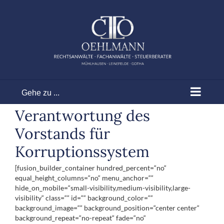
Zum
Inhalt
springen
Gehe zu ...
Verantwortung des
Vorstands für
Korruptionssystem
[fusion_builder_container hundred_percent=“no“
equal_height_columns=“no“ menu_anchor=““
hide_on_mobile=“small-visibility,medium-visibility,large-
visibility“ class=““ id=““ background_color=““
background_image=““ background_position=“center center“
background_repeat=“no-repeat“ fade=“no“