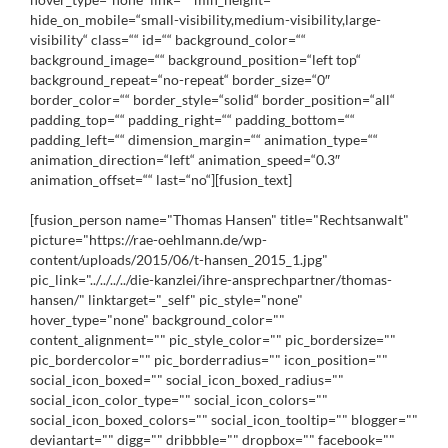
hide_on_mobile=“small-visibility,medium-visibility,large-
visibility“ class=““ id=““ background_color=““
background_image=““ background_position=“left top“
background_repeat=“no-repeat“ border_size=“0″
border_color=““ border_style=“solid“ border_position=“all“
padding_top=““ padding_right=““ padding_bottom=““
padding_left=““ dimension_margin=““ animation_type=““
animation_direction=“left“ animation_speed=“0.3″
animation_offset=““ last=“no“][fusion_text]
[fusion_person name="Thomas Hansen" title="Rechtsanwalt"
picture="https://rae-oehlmann.de/wp-
content/uploads/2015/06/t-hansen_2015_1.jpg"
pic_link="../../../../die-kanzlei/ihre-ansprechpartner/thomas-
hansen/" linktarget="_self" pic_style="none"
hover_type="none" background_color=""
content_alignment="" pic_style_color="" pic_bordersize=""
pic_bordercolor="" pic_borderradius="" icon_position=""
social_icon_boxed="" social_icon_boxed_radius=""
social_icon_color_type="" social_icon_colors=""
social_icon_boxed_colors="" social_icon_tooltip="" blogger=""
deviantart="" digg="" dribbble="" dropbox="" facebook=""