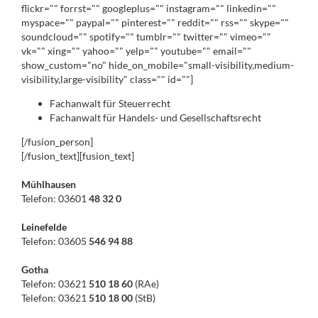
flickr="" forrst="" googleplus="" instagram="" linkedin=""
myspace="" paypal="" pinterest="" reddit="" rss="" skype=""
soundcloud="" spotify="" tumblr="" twitter="" vimeo=""
vk="" xing="" yahoo="" yelp="" youtube="" email=""
show_custom="no" hide_on_mobile="small-visibility,medium-
visibility,large-visibility" class="" id=""]
Fachanwalt für Steuerrecht
Fachanwalt für Handels- und Gesellschaftsrecht
[/fusion_person]
[/fusion_text][fusion_text]
Mühlhausen
Telefon: 03601
48 32 0
Leinefelde
Telefon: 03605
546 94 88
Gotha
Telefon: 03621
510 18 60
(RAe)
Telefon: 03621
510 18 00
(StB)