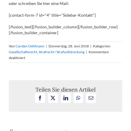
oder schreiben Sie hier eine Mail:
[contact-form-7 id="4" title="Sidebar-Kontakt"]
[/fusion_text][/fusion_builder_column][/fusion_builder_row]
[/fusion_builder_container]
Von
Carsten Oehlmann
|
Donnerstag, 28. Juni 2018
|
Kategorien:
Gesellschaftsrecht
,
Strafrecht / Strafvollstreckung
|
Kommentare
für
deaktiviert
Verantwortung
des
Vorstands
für
Korruptionssystem
Teilen Sie diesen Artikel
Facebook
X
LinkedIn
WhatsApp
E-
Mail