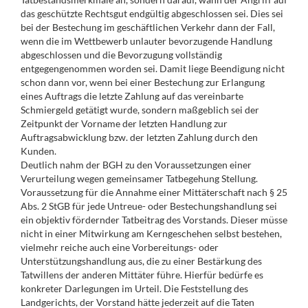
das geschützte Rechtsgut endgültig abgeschlossen sei. Dies sei
bei der Bestechung im geschäftlichen Verkehr dann der Fall,
wenn die im Wettbewerb unlauter bevorzugende Handlung
abgeschlossen und die Bevorzugung vollständig
entgegengenommen worden sei. Damit liege Beendigung nicht
schon dann vor, wenn bei einer Bestechung zur Erlangung
eines Auftrags die letzte Zahlung auf das vereinbarte
Schmiergeld getätigt wurde, sondern maßgeblich sei der
Zeitpunkt der Vorname der letzten Handlung zur
Auftragsabwicklung bzw. der letzten Zahlung durch den
Kunden.
Deutlich nahm der BGH zu den Voraussetzungen einer
Verurteilung wegen gemeinsamer Tatbegehung Stellung.
Voraussetzung für die Annahme einer Mittäterschaft nach § 25
Abs. 2 StGB für jede Untreue- oder Bestechungshandlung sei
ein objektiv fördernder Tatbeitrag des Vorstands. Dieser müsse
nicht in einer Mitwirkung am Kerngeschehen selbst bestehen,
vielmehr reiche auch eine Vorbereitungs- oder
Unterstützungshandlung aus, die zu einer Bestärkung des
Tatwillens der anderen Mittäter führe. Hierfür bedürfe es
konkreter Darlegungen im Urteil. Die Feststellung des
Landgerichts, der Vorstand hätte jederzeit auf die Taten