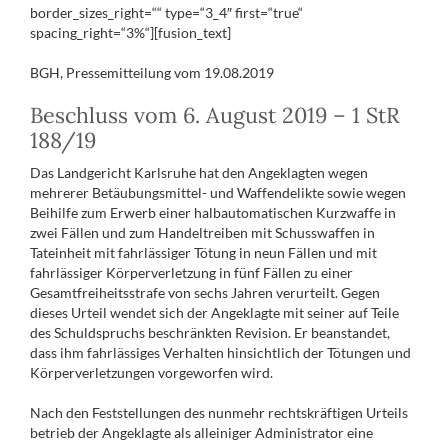
border_sizes_right=““ type=“3_4″ first=“true“
spacing_right=“3%“][fusion_text]
BGH, Pressemitteilung vom 19.08.2019
Beschluss vom 6. August 2019 – 1 StR
188/19
Das Landgericht Karlsruhe hat den Angeklagten wegen
mehrerer Betäubungsmittel- und Waffendelikte sowie wegen
Beihilfe zum Erwerb einer halbautomatischen Kurzwaffe in
zwei Fällen und zum Handeltreiben mit Schusswaffen in
Tateinheit mit fahrlässiger Tötung in neun Fällen und mit
fahrlässiger Körperverletzung in fünf Fällen zu einer
Gesamtfreiheitsstrafe von sechs Jahren verurteilt. Gegen
dieses Urteil wendet sich der Angeklagte mit seiner auf Teile
des Schuldspruchs beschränkten Revision. Er beanstandet,
dass ihm fahrlässiges Verhalten hinsichtlich der Tötungen und
Körperverletzungen vorgeworfen wird.
Nach den Feststellungen des nunmehr rechtskräftigen Urteils
betrieb der Angeklagte als alleiniger Administrator eine