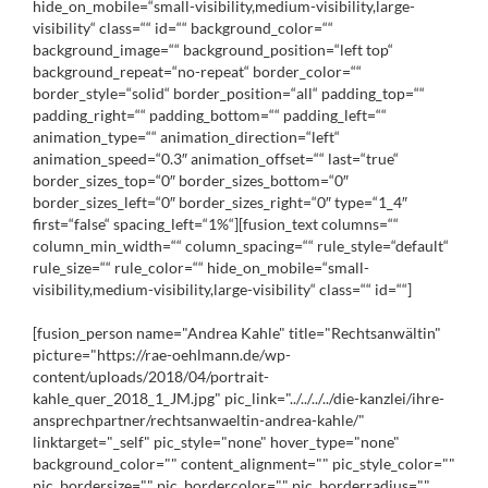
hide_on_mobile=“small-visibility,medium-visibility,large-
visibility“ class=““ id=““ background_color=““
background_image=““ background_position=“left top“
background_repeat=“no-repeat“ border_color=““
border_style=“solid“ border_position=“all“ padding_top=““
padding_right=““ padding_bottom=““ padding_left=““
animation_type=““ animation_direction=“left“
animation_speed=“0.3″ animation_offset=““ last=“true“
border_sizes_top=“0″ border_sizes_bottom=“0″
border_sizes_left=“0″ border_sizes_right=“0″ type=“1_4″
first=“false“ spacing_left=“1%“][fusion_text columns=““
column_min_width=““ column_spacing=““ rule_style=“default“
rule_size=““ rule_color=““ hide_on_mobile=“small-
visibility,medium-visibility,large-visibility“ class=““ id=““]
[fusion_person name="Andrea Kahle" title="Rechtsanwältin"
picture="https://rae-oehlmann.de/wp-
content/uploads/2018/04/portrait-
kahle_quer_2018_1_JM.jpg" pic_link="../../../../die-kanzlei/ihre-
ansprechpartner/rechtsanwaeltin-andrea-kahle/"
linktarget="_self" pic_style="none" hover_type="none"
background_color="" content_alignment="" pic_style_color=""
pic_bordersize="" pic_bordercolor="" pic_borderradius=""