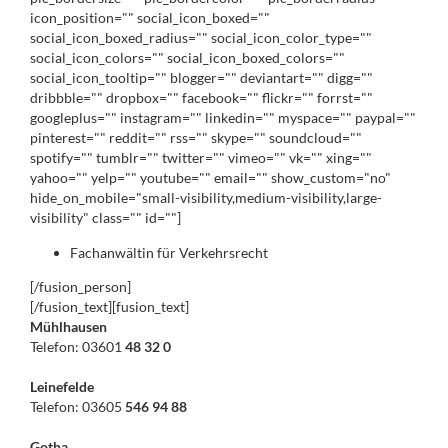
icon_position="" social_icon_boxed=""
social_icon_boxed_radius="" social_icon_color_type=""
social_icon_colors="" social_icon_boxed_colors=""
social_icon_tooltip="" blogger="" deviantart="" digg=""
dribbble="" dropbox="" facebook="" flickr="" forrst=""
googleplus="" instagram="" linkedin="" myspace="" paypal=""
pinterest="" reddit="" rss="" skype="" soundcloud=""
spotify="" tumblr="" twitter="" vimeo="" vk="" xing=""
yahoo="" yelp="" youtube="" email="" show_custom="no"
hide_on_mobile="small-visibility,medium-visibility,large-
visibility" class="" id=""]
Fachanwältin für Verkehrsrecht
[/fusion_person]
[/fusion_text][fusion_text]
Mühlhausen
Telefon: 03601
48 32 0
Leinefelde
Telefon: 03605
546 94 88
Gotha