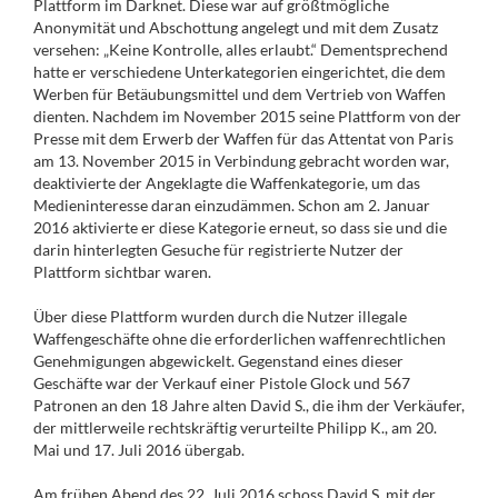
Plattform im Darknet. Diese war auf größtmögliche
Anonymität und Abschottung angelegt und mit dem Zusatz
versehen: „Keine Kontrolle, alles erlaubt.“ Dementsprechend
hatte er verschiedene Unterkategorien eingerichtet, die dem
Werben für Betäubungsmittel und dem Vertrieb von Waffen
dienten. Nachdem im November 2015 seine Plattform von der
Presse mit dem Erwerb der Waffen für das Attentat von Paris
am 13. November 2015 in Verbindung gebracht worden war,
deaktivierte der Angeklagte die Waffenkategorie, um das
Medieninteresse daran einzudämmen. Schon am 2. Januar
2016 aktivierte er diese Kategorie erneut, so dass sie und die
darin hinterlegten Gesuche für registrierte Nutzer der
Plattform sichtbar waren.
Über diese Plattform wurden durch die Nutzer illegale
Waffengeschäfte ohne die erforderlichen waffenrechtlichen
Genehmigungen abgewickelt. Gegenstand eines dieser
Geschäfte war der Verkauf einer Pistole Glock und 567
Patronen an den 18 Jahre alten David S., die ihm der Verkäufer,
der mittlerweile rechtskräftig verurteilte Philipp K., am 20.
Mai und 17. Juli 2016 übergab.
Am frühen Abend des 22. Juli 2016 schoss David S. mit der