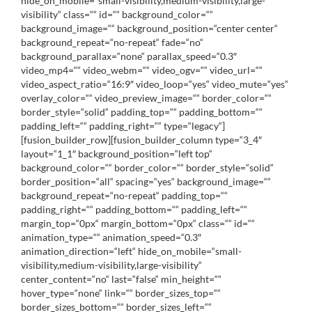
hide_on_mobile=“small-visibility,medium-visibility,large-
visibility“ class=““ id=““ background_color=““
background_image=““ background_position=“center center“
background_repeat=“no-repeat“ fade=“no“
background_parallax=“none“ parallax_speed=“0.3″
video_mp4=““ video_webm=““ video_ogv=““ video_url=““
video_aspect_ratio=“16:9″ video_loop=“yes“ video_mute=“yes“
overlay_color=““ video_preview_image=““ border_color=““
border_style=“solid“ padding_top=““ padding_bottom=““
padding_left=““ padding_right=““ type=“legacy“]
[fusion_builder_row][fusion_builder_column type=“3_4″
layout=“1_1″ background_position=“left top“
background_color=““ border_color=““ border_style=“solid“
border_position=“all“ spacing=“yes“ background_image=““
background_repeat=“no-repeat“ padding_top=““
padding_right=““ padding_bottom=““ padding_left=““
margin_top=“0px“ margin_bottom=“0px“ class=““ id=““
animation_type=““ animation_speed=“0.3″
animation_direction=“left“ hide_on_mobile=“small-
visibility,medium-visibility,large-visibility“
center_content=“no“ last=“false“ min_height=““
hover_type=“none“ link=““ border_sizes_top=““
border_sizes_bottom=““ border_sizes_left=““