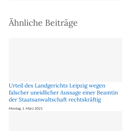
Waffe
für
den
Ähnliche Beiträge
Münchner
Amoklauf
verkauft
wurde,
rechtskräftig
Urteil des Landgerichts Leipzig wegen
falscher uneidlicher Aussage einer Beamtin
der Staatsanwaltschaft rechtskräftig
Montag, 1. März 2021