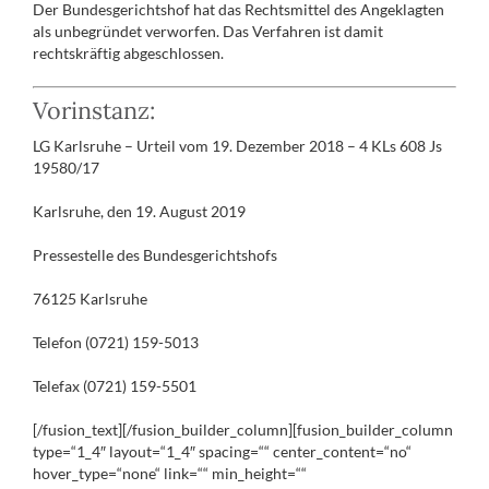
Der Bundesgerichtshof hat das Rechtsmittel des Angeklagten
als unbegründet verworfen. Das Verfahren ist damit
rechtskräftig abgeschlossen.
Vorinstanz:
LG Karlsruhe – Urteil vom 19. Dezember 2018 – 4 KLs 608 Js
19580/17
Karlsruhe, den 19. August 2019
Pressestelle des Bundesgerichtshofs
76125 Karlsruhe
Telefon (0721) 159-5013
Telefax (0721) 159-5501
[/fusion_text][/fusion_builder_column][fusion_builder_column
type=“1_4″ layout=“1_4″ spacing=““ center_content=“no“
hover_type=“none“ link=““ min_height=““