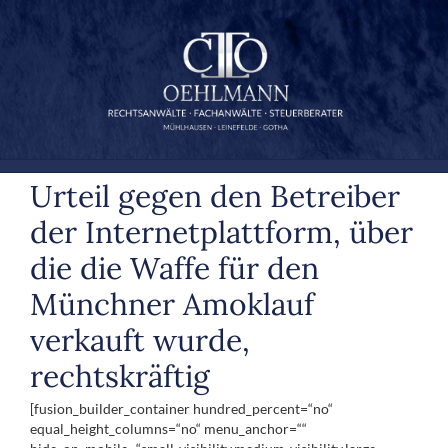
Zum
Inhalt
springen
Urteil gegen den Betreiber
der Internetplattform, über
die die Waffe für den
Münchner Amoklauf
verkauft wurde,
rechtskräftig
[fusion_builder_container hundred_percent=“no“
equal_height_columns=“no“ menu_anchor=““