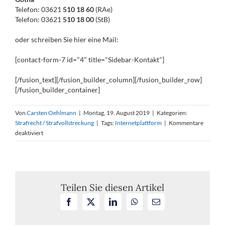
Telefon: 03621
510 18 60
(RAe)
Telefon: 03621
510 18 00
(StB)
oder schreiben Sie hier eine Mail:
[contact-form-7 id="4" title="Sidebar-Kontakt"]
[/fusion_text][/fusion_builder_column][/fusion_builder_row]
[/fusion_builder_container]
Von
Carsten Oehlmann
|
Montag, 19. August 2019
|
Kategorien:
Strafrecht / Strafvollstreckung
|
Tags:
Internetplattform
|
Kommentare
für
deaktiviert
Urteil
gegen
den
Betreiber
der
Teilen Sie diesen Artikel
Internetplattform,
Facebook
X
LinkedIn
WhatsApp
E-
über
Mail
die
die