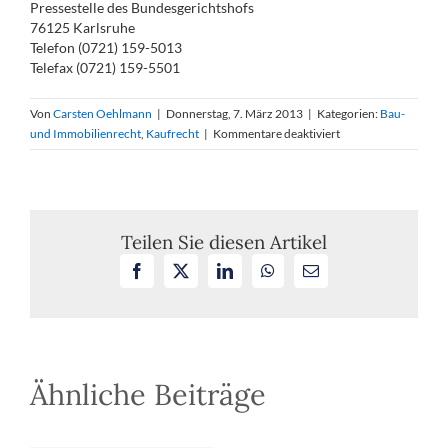
Pressestelle des Bundesgerichtshofs
76125 Karlsruhe
Telefon (0721) 159-5013
Telefax (0721) 159-5501
Von
Carsten Oehlmann
|
Donnerstag, 7. März 2013
|
Kategorien:
Bau-
für
und Immobilienrecht
,
Kaufrecht
|
Kommentare deaktiviert
Unwirksame
Vorauszahlungsvere
bei
einem
Vertrag
Teilen Sie diesen Artikel
über
Facebook
X
LinkedIn
WhatsApp
E-
Lieferung
Mail
und
Einbau
einer
Küche
Ähnliche Beiträge