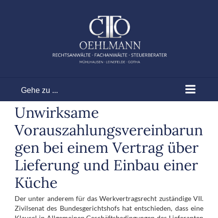
Zum
Inhalt
springen
Gehe zu ...
Unwirksame
Vorauszahlungsvereinbarun
gen bei einem Vertrag über
Lieferung und Einbau einer
Küche
Der unter anderem für das Werkvertragsrecht zuständige VII.
Zivilsenat des Bundesgerichtshofs hat entschieden, dass eine
Klausel in Allgemeinen Geschäftsbedingungen des Lieferanten