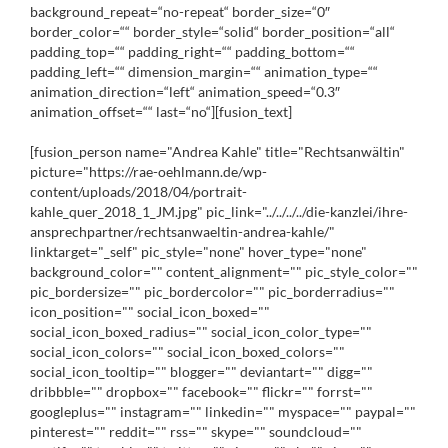
background_repeat=“no-repeat“ border_size=“0″
border_color=““ border_style=“solid“ border_position=“all“
padding_top=““ padding_right=““ padding_bottom=““
padding_left=““ dimension_margin=““ animation_type=““
animation_direction=“left“ animation_speed=“0.3″
animation_offset=““ last=“no“][fusion_text]
[fusion_person name="Andrea Kahle" title="Rechtsanwältin"
picture="https://rae-oehlmann.de/wp-
content/uploads/2018/04/portrait-
kahle_quer_2018_1_JM.jpg" pic_link="../../../../die-kanzlei/ihre-
ansprechpartner/rechtsanwaeltin-andrea-kahle/"
linktarget="_self" pic_style="none" hover_type="none"
background_color="" content_alignment="" pic_style_color=""
pic_bordersize="" pic_bordercolor="" pic_borderradius=""
icon_position="" social_icon_boxed=""
social_icon_boxed_radius="" social_icon_color_type=""
social_icon_colors="" social_icon_boxed_colors=""
social_icon_tooltip="" blogger="" deviantart="" digg=""
dribbble="" dropbox="" facebook="" flickr="" forrst=""
googleplus="" instagram="" linkedin="" myspace="" paypal=""
pinterest="" reddit="" rss="" skype="" soundcloud=""