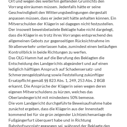
Ort und wegen des weiterhin geltenden Grünlichts den
Vorrang einräumen müssen. Jedenfalls hätte er seine
Geschwindigkeit den Witterungsbedingungen dergestalt
anpassen müssen, dass er jederzeit hätte anhalten können. Ein
Mitverschulden der Klägerin sei dagegen nicht festzustellen.
Der insoweit beweisbelastete Beklagte habe nicht dargelegt,
dass die Klägerin es trotz ihres Vorranges entsprechend des
allgemeinen Gebots zur gegenseitigen Rücksichtnahme im
Straßenverkehr unterlassen habe, zumindest einen beiläufigen
Kontrollblick in beide Richtungen zu werfen.
Das OLG Hamm hat auf die Berufung des Beklagten die
Entscheidung des Landgerichts abgeändert und auf einen
lediglich hälftigen Anspruch auf Schadensersatz- und
Schmerzensgeldzahlung sowie Feststellung zukünftiger
Ersatzpflicht gemäß §§ 823 Abs. 1, 249, 253 Abs. 2 BGB
erkannt. Die Ansprüche der Klägerin seien wegen deren
eigenen Mitverschuldens zu kürzen, welches das
Oberlandesgericht mit mindestens 50% bemesse.
Die vom Landgericht durchgeführte Beweisaufnahme habe
zunächst ergeben, dass die Klägerin aus der Innenstadt
kommend bei für sie grün zeigender Lichtzeichenanlage die
Fußgängerfurt überquert habe und in Richtung
Bahnhofsvorplatz gegangen sei, während der Beklagte den