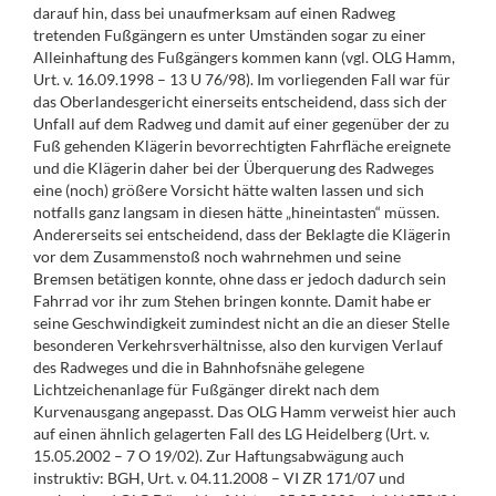
darauf hin, dass bei unaufmerksam auf einen Radweg
tretenden Fußgängern es unter Umständen sogar zu einer
Alleinhaftung des Fußgängers kommen kann (vgl. OLG Hamm,
Urt. v. 16.09.1998 – 13 U 76/98). Im vorliegenden Fall war für
das Oberlandesgericht einerseits entscheidend, dass sich der
Unfall auf dem Radweg und damit auf einer gegenüber der zu
Fuß gehenden Klägerin bevorrechtigten Fahrfläche ereignete
und die Klägerin daher bei der Überquerung des Radweges
eine (noch) größere Vorsicht hätte walten lassen und sich
notfalls ganz langsam in diesen hätte „hineintasten“ müssen.
Andererseits sei entscheidend, dass der Beklagte die Klägerin
vor dem Zusammenstoß noch wahrnehmen und seine
Bremsen betätigen konnte, ohne dass er jedoch dadurch sein
Fahrrad vor ihr zum Stehen bringen konnte. Damit habe er
seine Geschwindigkeit zumindest nicht an die an dieser Stelle
besonderen Verkehrsverhältnisse, also den kurvigen Verlauf
des Radweges und die in Bahnhofsnähe gelegene
Lichtzeichenanlage für Fußgänger direkt nach dem
Kurvenausgang angepasst. Das OLG Hamm verweist hier auch
auf einen ähnlich gelagerten Fall des LG Heidelberg (Urt. v.
15.05.2002 – 7 O 19/02). Zur Haftungsabwägung auch
instruktiv: BGH, Urt. v. 04.11.2008 – VI ZR 171/07 und