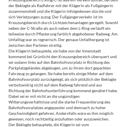
der Beklagte als Radfahrer mit der Klägerin als Fußgängerin
zusammenstieß und die Klägerin infolgedessen stürzte und
sich Verletzungen zuzog. Der Fußgängerverkehr ist im
Kreuzungsbereich durch Lichtzeichenanlagen geregelt. Sowohl
neben der C-Straße als auch neben dem L-Ring verläuft ein
teilweise durch Pflasterung farblich abgehobener Radweg. Am
Unfalltag war es regnerisch. Der genaue Unfallhergang ist
zwischen den Parteien streitig.
Die Klägerin behauptete, sie habe von der Innenstadt
kommend bei Grünlicht den Kreuzungsbereich überquert und
sei sodann links auf den Bahnhofsvorplatz in Richtung des
Parkplatzgeländes abgebogen, um zu ihrem dort geparkten
Fahrzeug zu gelangen. Sie habe bereits einige Meter auf dem
Bahnhofsvorplatz zurückgelegt, als sich plötzlich der Beklagte
verbotswidrig nicht auf dem Radweg fahrend und aus
Richtung der Bahnhofsunterführung kommend genähert habe.
Dabei sei er mit nicht an die ungünstigen
Witterungsverhältnisse und die starke Frequentierung des
Bahnhofsvorplatzes angepasster und demnach zu hoher
Geschwindigkeit gefahren. Andernfalls wäre es ihm möglich
gewesen, noch rechtzeitig anzuhalten oder auszuweichen.
Der Beklagte behauptete, die Klägerin sei vom