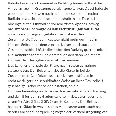
Bahnhofsvorplatz kommend in Richtung Innenstadt auf die
Ampelanlage im Kreuzungsbereich zugegangen. Dabei habe sie
weder auf den Radweg noch auf den diesen befahrenden
Radfahrer geachtet und sei ihm deshalb in das Fahrrad
hineingelaufen. Obwohl er vorschriftsmäßig den Radweg
benutzt habe und wegen dessen rechtskurvigen Verlaufes
zudem relativ langsam gefahren sei, habe er den
Zusammenstoß auf dem Radweg nicht mehr verhindern
können. Selbst nach dem von der Klägerin behaupteten
Geschehensablauf hätte diese aber den Radweg queren, mithin
auf Radfahrer achten und damit auch den dann von rechts
kommenden Beklagten wahrnehmen müssen.
Das Landgericht hatte der Klage nach Beweisaufnahme
stattgegeben. Der Beklagte habe die Klägerin bei dem
Zusammenstoß, infolgedessen die Klägerin stürzte, in
rechtswidriger und schuldhafter Weise an ihrer Gesundheit
geschädigt. Dabei könne dahinstehen, ob die
Lichtzeichenanlage auch für den Radverkehr auf dem Radweg
und damit für den Beklagten gegolten habe, da er jedenfalls
gegen § 9 Abs. 3 Satz 3 StVO verstoßen habe. Der Beklagte
habe der Klägerin wegen seines Abbiegevorgangs auch nach
deren Fahrbahnüberquerung wegen der Verkehrsregelung vor