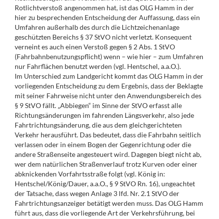
Rotlichtverstoß angenommen hat, ist das OLG Hamm in der
hier zu besprechenden Entscheidung der Auffassung, dass ein
Umfahren außerhalb des durch die Lichtzeichenanlage
geschützten Bereichs § 37 StVO nicht verletzt. Konsequent
verneint es auch einen Verstoß gegen § 2 Abs. 1 StVO
(Fahrbahnbenutzungspflicht) wenn – wie hier – zum Umfahren
nur Fahrflächen benutzt werden (vgl. Hentschel, a.a.O.).
Im Unterschied zum Landgericht kommt das OLG Hamm in der
vorliegenden Entscheidung zu dem Ergebnis, dass der Beklagte
mit seiner Fahrweise nicht unter den Anwendungsbereich des
§ 9 StVO fällt. „Abbiegen“ im Sinne der StVO erfasst alle
Richtungsänderungen im fahrenden Längsverkehr, also jede
Fahrtrichtungsänderung, die aus dem gleichgerichteten
Verkehr herausführt. Das bedeutet, dass die Fahrbahn seitlich
verlassen oder in einem Bogen der Gegenrichtung oder die
andere Straßenseite angesteuert wird. Dagegen biegt nicht ab,
wer dem natürlichen Straßenverlauf trotz Kurven oder einer
abknickenden Vorfahrtsstraße folgt (vgl. König in:
Hentschel/König/Dauer, a.a.O., § 9 StVO Rn. 16), ungeachtet
der Tatsache, dass wegen Anlage 3 lfd. Nr. 2.1 StVO der
Fahrtrichtungsanzeiger betätigt werden muss. Das OLG Hamm
führt aus, dass die vorliegende Art der Verkehrsführung, bei