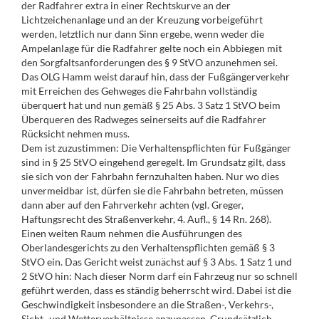
der Radfahrer extra in einer Rechtskurve an der
Lichtzeichenanlage und an der Kreuzung vorbeigeführt
werden, letztlich nur dann Sinn ergebe, wenn weder die
Ampelanlage für die Radfahrer gelte noch ein Abbiegen mit
den Sorgfaltsanforderungen des § 9 StVO anzunehmen sei.
Das OLG Hamm weist darauf hin, dass der Fußgängerverkehr
mit Erreichen des Gehweges die Fahrbahn vollständig
überquert hat und nun gemäß § 25 Abs. 3 Satz 1 StVO beim
Überqueren des Radweges seinerseits auf die Radfahrer
Rücksicht nehmen muss.
Dem ist zuzustimmen: Die Verhaltenspflichten für Fußgänger
sind in § 25 StVO eingehend geregelt. Im Grundsatz gilt, dass
sie sich von der Fahrbahn fernzuhalten haben. Nur wo dies
unvermeidbar ist, dürfen sie die Fahrbahn betreten, müssen
dann aber auf den Fahrverkehr achten (vgl. Greger,
Haftungsrecht des Straßenverkehr, 4. Aufl., § 14 Rn. 268).
Einen weiten Raum nehmen die Ausführungen des
Oberlandesgerichts zu den Verhaltenspflichten gemäß § 3
StVO ein. Das Gericht weist zunächst auf § 3 Abs. 1 Satz 1 und
2 StVO hin: Nach dieser Norm darf ein Fahrzeug nur so schnell
geführt werden, dass es ständig beherrscht wird. Dabei ist die
Geschwindigkeit insbesondere an die Straßen-, Verkehrs-,
Sicht- und Wetterverhältnisse anzupassen. Grundsätzlich