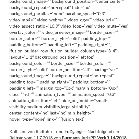
background_image=““ background_position=“center center“
background_repeat=“no-repeat“ fade=“no“
background_parallax=“none“ parallax_speed=“0.3″
video_mp4=““ video_webm=““ video_ogv=““ video_url=““
video_aspect_ratio=“16:9″ video_loop=“yes“ video_mute=“yes“
overlay_color=““ video_preview_image=““ border_size=““
border_color=““ border_style=“solid“ padding_top=““
padding_bottom=““ padding_left=““ padding_right=““]
[fusion_builder_row][fusion_builder_column type=“3_4″
layout=“1_1″ background_position=“left top“
background_color=““ border_size=““ border_color=““
border_style=“solid“ border_position=“all“ spacing=“yes“
background_image=““ background_repeat=“no-repeat“
padding_top=““ padding_right=““ padding_bottom=““
padding_left=““ margin_top=“0px“ margin_bottom=“0px“
class=““ id=““ animation_type=““ animation_speed=“0.3″
animation_direction=“left“ hide_on_mobile=“small-
visibility,medium-visibility,large-visibility“
center_content=“no“ last=“no“ min_height=““
hover_type=“none“ link=““][fusion_text]
Kollision von Radfahrer und Fußgänger: Nachfolgend ein
Beitrag vom 11.7.2018 von
Burmann, jurisPR-VerkR 14/2018