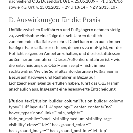
nachgehend OLG Düsseldorf, Urt. v. 25.05.2009 – I-1 U 278/06
sowie KG, Urt. v. 15.01.2015 – 29 U 18/14 – NZV 2015, 187.
D. Auswirkungen für die Praxis
Unfälle zwischen Radfahrern und Fußgängern nehmen stetig
zu, zweifelsohne eine Folge des seit Jahren deutlich
zunehmenden Radfahrverkehrs. Dabei kann man auch immer
häufiger Fahrradfahrer erleben, denen es zu müßig ist, vor der
Rotlicht zeigenden Ampel anzuhalten, und die sie stattdessen
außen herum umfahren. Dieses Außenherumfahren ist – wie
die Entscheidung des OLG Hamm zeigt – nicht immer
rechtswidrig. Welche Sorgfaltsanforderungen Fußgänger in
Bezug auf Radwege und Radfahrer in Bezug auf
Lichtzeichenanlagen zu erfüllen haben, führt das OLG Hamm
anschaulich aus. Insgesamt eine lesenswerte Entscheidung.
[/fusion_text][/fusion_builder_column][fusion_builder_column
type=“1_4″ layout=“1_4″ spacing=““ center_content=“no“
hover_type=“none“ link=““ min_height=““
hide_on_mobile=“small-visibility,medium-visibility,large-
visibility“ class=““ id=““ background_color=““
background_image=““ background_position=“left top“