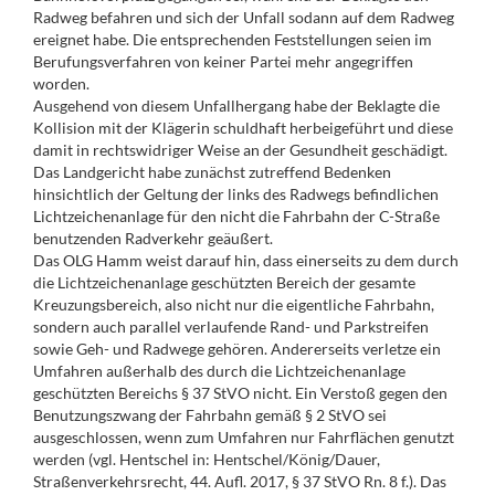
Radweg befahren und sich der Unfall sodann auf dem Radweg
ereignet habe. Die entsprechenden Feststellungen seien im
Berufungsverfahren von keiner Partei mehr angegriffen
worden.
Ausgehend von diesem Unfallhergang habe der Beklagte die
Kollision mit der Klägerin schuldhaft herbeigeführt und diese
damit in rechtswidriger Weise an der Gesundheit geschädigt.
Das Landgericht habe zunächst zutreffend Bedenken
hinsichtlich der Geltung der links des Radwegs befindlichen
Lichtzeichenanlage für den nicht die Fahrbahn der C-Straße
benutzenden Radverkehr geäußert.
Das OLG Hamm weist darauf hin, dass einerseits zu dem durch
die Lichtzeichenanlage geschützten Bereich der gesamte
Kreuzungsbereich, also nicht nur die eigentliche Fahrbahn,
sondern auch parallel verlaufende Rand- und Parkstreifen
sowie Geh- und Radwege gehören. Andererseits verletze ein
Umfahren außerhalb des durch die Lichtzeichenanlage
geschützten Bereichs § 37 StVO nicht. Ein Verstoß gegen den
Benutzungszwang der Fahrbahn gemäß § 2 StVO sei
ausgeschlossen, wenn zum Umfahren nur Fahrflächen genutzt
werden (vgl. Hentschel in: Hentschel/König/Dauer,
Straßenverkehrsrecht, 44. Aufl. 2017, § 37 StVO Rn. 8 f.). Das