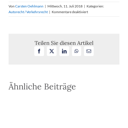
Von
Carsten Oehlmann
|
Mittwoch, 11. Juli 2018
|
Kategorien:
für
Autorecht / Verkehrsrecht
|
Kommentare deaktiviert
Rücksichtnahmepflicht
des
Fußgängers
beim
Überqueren
Teilen Sie diesen Artikel
eines
Facebook
X
LinkedIn
WhatsApp
E-
Radweges
Mail
Ähnliche Beiträge