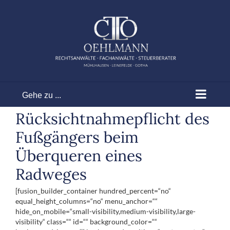
Zum
Inhalt
springen
Gehe zu ...
Rücksichtnahmepflicht des
Fußgängers beim
Überqueren eines
Radweges
[fusion_builder_container hundred_percent=“no“
equal_height_columns=“no“ menu_anchor=““
hide_on_mobile=“small-visibility,medium-visibility,large-
visibility“ class=““ id=““ background_color=““