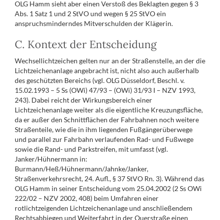
OLG Hamm sieht aber einen Verstoß des Beklagten gegen § 3
Abs. 1 Satz 1 und 2 StVO und wegen § 25 StVO ein
anspruchsminderndes Mitverschulden der Klägerin.
C. Kontext der Entscheidung
Wechsellichtzeichen gelten nur an der Straßenstelle, an der die
Lichtzeichenanlage angebracht ist, nicht also auch außerhalb
des geschützten Bereichs (vgl. OLG Düsseldorf, Beschl. v.
15.02.1993 – 5 Ss (OWi) 47/93 – (OWi) 31/93 I – NZV 1993,
243). Dabei reicht der Wirkungsbereich einer
Lichtzeichenanlage weiter als die eigentliche Kreuzungsfläche,
da er außer den Schnittflächen der Fahrbahnen noch weitere
Straßenteile, wie die in ihm liegenden Fußgängerüberwege
und parallel zur Fahrbahn verlaufenden Rad- und Fußwege
sowie die Rand- und Parkstreifen, mit umfasst (vgl.
Janker/Hühnermann in:
Burmann/Heß/Hühnermann/Jahnke/Janker,
Straßenverkehrsrecht, 24. Aufl., § 37 StVO Rn. 3). Während das
OLG Hamm in seiner Entscheidung vom 25.04.2002 (2 Ss OWi
222/02 – NZV 2002, 408) beim Umfahren einer
rotlichtzeigenden Lichtzeichenanlage und anschließendem
Rechtsabbiegen und Weiterfahrt in der Querstraße einen