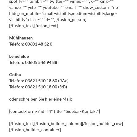
spotify="" tumblr="" twitter="" vimeo="" vk="" xing=""
yahoo="" yelp="" youtube="" email="" show_custom="no"
hide_on_mobile="small-visibility,medium-visibility,large-
visibility" class="" id=""][/fusion_person]
[/fusion_text][fusion_text]
Mühlhausen
Telefon: 03601
48 32 0
Leinefelde
Telefon: 03605
546 94 88
Gotha
Telefon: 03621
510 18 60
(RAe)
Telefon: 03621
510 18 00
(StB)
oder schreiben Sie hier eine Mail:
[contact-form-7 id="4" title="Sidebar-Kontakt"]
[/fusion_text][/fusion_builder_column][/fusion_builder_row]
[/fusion_builder_container]