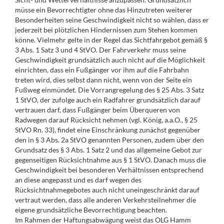
müsse ein Bevorrechtigter ohne das Hinzutreten weiterer
Besonderheiten seine Geschwindigkeit nicht so wählen, dass er
jederzeit bei plötzlichen Hindernissen zum Stehen kommen
könne. Vielmehr gelte in der Regel das Sichtfahrgebot gemäß §
3 Abs. 1 Satz 3 und 4 StVO. Der Fahrverkehr muss seine
Geschwindigkeit grundsätzlich auch nicht auf die Möglichkeit
einrichten, dass ein Fußgänger vor ihm auf die Fahrbahn
treten wird, dies selbst dann nicht, wenn von der Seite ein
Fußweg einmündet. Die Vorrangregelung des § 25 Abs. 3 Satz
1 StVO, der zufolge auch ein Radfahrer grundsätzlich darauf
vertrauen darf, dass Fußgänger beim Überqueren von
Radwegen darauf Rücksicht nehmen (vgl. König, a.a.O., § 25
StVO Rn. 33), findet eine Einschränkung zunächst gegenüber
den in § 3 Abs. 2a StVO genannten Personen, zudem über den
Grundsatz des § 3 Abs. 1 Satz 2 und das allgemeine Gebot zur
gegenseitigen Rücksichtnahme aus § 1 StVO. Danach muss die
Geschwindigkeit bei besonderen Verhältnissen entsprechend
an diese angepasst und es darf wegen des
Rücksichtnahmegebotes auch nicht uneingeschränkt darauf
vertraut werden, dass alle anderen Verkehrsteilnehmer die
eigene grundsätzliche Bevorrechtigung beachten.
Im Rahmen der Haftungsabwägung weist das OLG Hamm