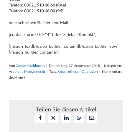
Telefon: 03621
510 18 60
(RAe)
Telefon: 03621
510 18 00
(StB)
oder schreiben Sie hier eine Mail:
[contact-form-7 id="4" title="Sidebar-Kontakt"]
[/fusion_text][/fusion_builder_column][/fusion_builder_row]
[/fusion_builder_container]
Von
Carsten Oehlmann
|
Donnerstag, 27. September 2018
|
Kategorien:
Arzt- und Medizinrecht
|
Tags:
Knieprothesen-Operation
|
Kommentare
für
deaktiviert
Notwendige
Risikoaufklärung
über
mögliche
Komplikationen
Teilen Sie diesen Artikel
einer
Facebook
X
LinkedIn
WhatsApp
E-
Knieprothesen-
Mail
Operation