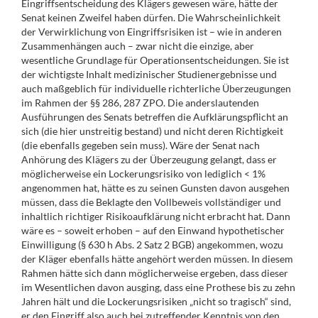
Eingriffsentscheidung des Klägers gewesen wäre, hätte der
Senat keinen Zweifel haben dürfen. Die Wahrscheinlichkeit
der Verwirklichung von Eingriffsrisiken ist – wie in anderen
Zusammenhängen auch – zwar nicht die einzige, aber
wesentliche Grundlage für Operationsentscheidungen. Sie ist
der wichtigste Inhalt medizinischer Studienergebnisse und
auch maßgeblich für individuelle richterliche Überzeugungen
im Rahmen der §§ 286, 287 ZPO. Die anderslautenden
Ausführungen des Senats betreffen die Aufklärungspflicht an
sich (die hier unstreitig bestand) und nicht deren Richtigkeit
(die ebenfalls gegeben sein muss). Wäre der Senat nach
Anhörung des Klägers zu der Überzeugung gelangt, dass er
möglicherweise ein Lockerungsrisiko von lediglich < 1%
angenommen hat, hätte es zu seinen Gunsten davon ausgehen
müssen, dass die Beklagte den Vollbeweis vollständiger und
inhaltlich richtiger Risikoaufklärung nicht erbracht hat. Dann
wäre es – soweit erhoben – auf den Einwand hypothetischer
Einwilligung (§ 630 h Abs. 2 Satz 2 BGB) angekommen, wozu
der Kläger ebenfalls hätte angehört werden müssen. In diesem
Rahmen hätte sich dann möglicherweise ergeben, dass dieser
im Wesentlichen davon ausging, dass eine Prothese bis zu zehn
Jahren hält und die Lockerungsrisiken „nicht so tragisch“ sind,
er den Eingriff also auch bei zutreffender Kenntnis von den