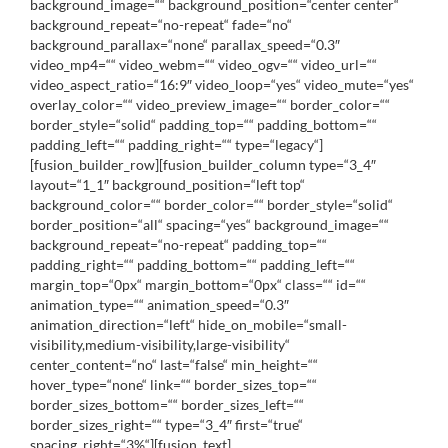
background_image=““ background_position=“center center“
background_repeat=“no-repeat“ fade=“no“
background_parallax=“none“ parallax_speed=“0.3″
video_mp4=““ video_webm=““ video_ogv=““ video_url=““
video_aspect_ratio=“16:9″ video_loop=“yes“ video_mute=“yes“
overlay_color=““ video_preview_image=““ border_color=““
border_style=“solid“ padding_top=““ padding_bottom=““
padding_left=““ padding_right=““ type=“legacy“]
[fusion_builder_row][fusion_builder_column type=“3_4″
layout=“1_1″ background_position=“left top“
background_color=““ border_color=““ border_style=“solid“
border_position=“all“ spacing=“yes“ background_image=““
background_repeat=“no-repeat“ padding_top=““
padding_right=““ padding_bottom=““ padding_left=““
margin_top=“0px“ margin_bottom=“0px“ class=““ id=““
animation_type=““ animation_speed=“0.3″
animation_direction=“left“ hide_on_mobile=“small-
visibility,medium-visibility,large-visibility“
center_content=“no“ last=“false“ min_height=““
hover_type=“none“ link=““ border_sizes_top=““
border_sizes_bottom=““ border_sizes_left=““
border_sizes_right=““ type=“3_4″ first=“true“
spacing_right=“3%“][fusion_text]