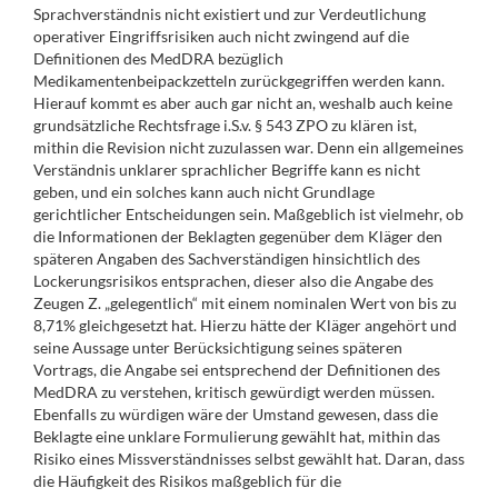
Sprachverständnis nicht existiert und zur Verdeutlichung
operativer Eingriffsrisiken auch nicht zwingend auf die
Definitionen des MedDRA bezüglich
Medikamentenbeipackzetteln zurückgegriffen werden kann.
Hierauf kommt es aber auch gar nicht an, weshalb auch keine
grundsätzliche Rechtsfrage i.S.v. § 543 ZPO zu klären ist,
mithin die Revision nicht zuzulassen war. Denn ein allgemeines
Verständnis unklarer sprachlicher Begriffe kann es nicht
geben, und ein solches kann auch nicht Grundlage
gerichtlicher Entscheidungen sein. Maßgeblich ist vielmehr, ob
die Informationen der Beklagten gegenüber dem Kläger den
späteren Angaben des Sachverständigen hinsichtlich des
Lockerungsrisikos entsprachen, dieser also die Angabe des
Zeugen Z. „gelegentlich“ mit einem nominalen Wert von bis zu
8,71% gleichgesetzt hat. Hierzu hätte der Kläger angehört und
seine Aussage unter Berücksichtigung seines späteren
Vortrags, die Angabe sei entsprechend der Definitionen des
MedDRA zu verstehen, kritisch gewürdigt werden müssen.
Ebenfalls zu würdigen wäre der Umstand gewesen, dass die
Beklagte eine unklare Formulierung gewählt hat, mithin das
Risiko eines Missverständnisses selbst gewählt hat. Daran, dass
die Häufigkeit des Risikos maßgeblich für die