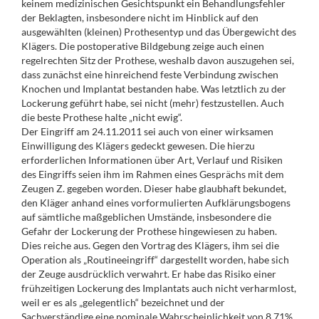
keinem medizinischen Gesichtspunkt ein Behandlungsfehler
der Beklagten, insbesondere nicht im Hinblick auf den
ausgewählten (kleinen) Prothesentyp und das Übergewicht des
Klägers. Die postoperative Bildgebung zeige auch einen
regelrechten Sitz der Prothese, weshalb davon auszugehen sei,
dass zunächst eine hinreichend feste Verbindung zwischen
Knochen und Implantat bestanden habe. Was letztlich zu der
Lockerung geführt habe, sei nicht (mehr) festzustellen. Auch
die beste Prothese halte „nicht ewig“.
Der Eingriff am 24.11.2011 sei auch von einer wirksamen
Einwilligung des Klägers gedeckt gewesen. Die hierzu
erforderlichen Informationen über Art, Verlauf und Risiken
des Eingriffs seien ihm im Rahmen eines Gesprächs mit dem
Zeugen Z. gegeben worden. Dieser habe glaubhaft bekundet,
den Kläger anhand eines vorformulierten Aufklärungsbogens
auf sämtliche maßgeblichen Umstände, insbesondere die
Gefahr der Lockerung der Prothese hingewiesen zu haben.
Dies reiche aus. Gegen den Vortrag des Klägers, ihm sei die
Operation als „Routineeingriff“ dargestellt worden, habe sich
der Zeuge ausdrücklich verwahrt. Er habe das Risiko einer
frühzeitigen Lockerung des Implantats auch nicht verharmlost,
weil er es als „gelegentlich“ bezeichnet und der
Sachverständige eine nominale Wahrscheinlichkeit von 8,71%