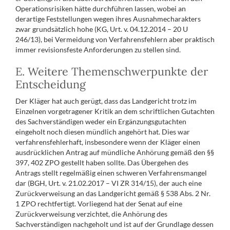
Operationsrisiken hätte durchführen lassen, wobei an
derartige Feststellungen wegen ihres Ausnahmecharakters
zwar grundsätzlich hohe (KG, Urt. v. 04.12.2014 – 20 U
246/13), bei Vermeidung von Verfahrensfehlern aber praktisch
immer revisionsfeste Anforderungen zu stellen sind.
E. Weitere Themenschwerpunkte der
Entscheidung
Der Kläger hat auch gerügt, dass das Landgericht trotz im
Einzelnen vorgetragener Kritik an dem schriftlichen Gutachten
des Sachverständigen weder ein Ergänzungsgutachten
eingeholt noch diesen mündlich angehört hat. Dies war
verfahrensfehlerhaft, insbesondere wenn der Kläger einen
ausdrücklichen Antrag auf mündliche Anhörung gemäß den §§
397, 402 ZPO gestellt haben sollte. Das Übergehen des
Antrags stellt regelmäßig einen schweren Verfahrensmangel
dar (BGH, Urt. v. 21.02.2017 – VI ZR 314/15), der auch eine
Zurückverweisung an das Landgericht gemäß § 538 Abs. 2 Nr.
1 ZPO rechtfertigt. Vorliegend hat der Senat auf eine
Zurückverweisung verzichtet, die Anhörung des
Sachverständigen nachgeholt und ist auf der Grundlage dessen