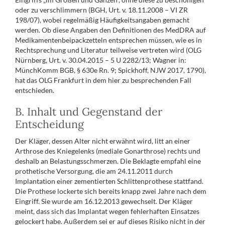
oder zu verschlimmern (BGH, Urt. v. 18.11.2008 – VI ZR
198/07), wobei regelmäßig Häufigkeitsangaben gemacht
werden. Ob diese Angaben den Definitionen des MedDRA auf
Medikamentenbeipackzetteln entsprechen müssen, wie es in
Rechtsprechung und Literatur teilweise vertreten wird (OLG
Nürnberg, Urt. v. 30.04.2015 – 5 U 2282/13; Wagner in:
MünchKomm BGB, § 630e Rn. 9; Spickhoff, NJW 2017, 1790),
hat das OLG Frankfurt in dem hier zu besprechenden Fall
entschieden.
B. Inhalt und Gegenstand der
Entscheidung
Der Kläger, dessen Alter nicht erwähnt wird, litt an einer
Arthrose des Kniegelenks (mediale Gonarthrose) rechts und
deshalb an Belastungsschmerzen. Die Beklagte empfahl eine
prothetische Versorgung, die am 24.11.2011 durch
Implantation einer zementierten Schlittenprothese stattfand.
Die Prothese lockerte sich bereits knapp zwei Jahre nach dem
Eingriff. Sie wurde am 16.12.2013 gewechselt. Der Kläger
meint, dass sich das Implantat wegen fehlerhaften Einsatzes
gelockert habe. Außerdem sei er auf dieses Risiko nicht in der