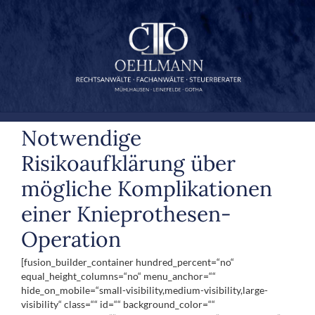
Zum
Inhalt
springen
Notwendige
Risikoaufklärung über
mögliche Komplikationen
einer Knieprothesen-
Operation
[fusion_builder_container hundred_percent=“no“
equal_height_columns=“no“ menu_anchor=““
hide_on_mobile=“small-visibility,medium-visibility,large-
visibility“ class=““ id=““ background_color=““