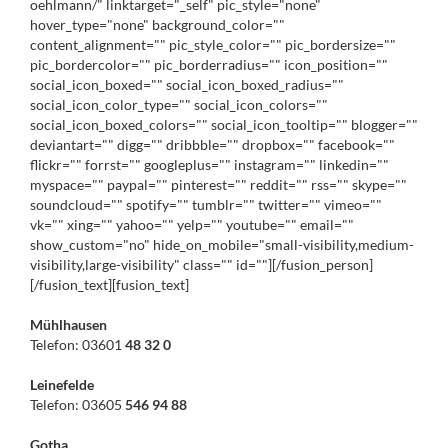
oehlmann/" linktarget="_self" pic_style="none"
hover_type="none" background_color=""
content_alignment="" pic_style_color="" pic_bordersize=""
pic_bordercolor="" pic_borderradius="" icon_position=""
social_icon_boxed="" social_icon_boxed_radius=""
social_icon_color_type="" social_icon_colors=""
social_icon_boxed_colors="" social_icon_tooltip="" blogger=""
deviantart="" digg="" dribbble="" dropbox="" facebook=""
flickr="" forrst="" googleplus="" instagram="" linkedin=""
myspace="" paypal="" pinterest="" reddit="" rss="" skype=""
soundcloud="" spotify="" tumblr="" twitter="" vimeo=""
vk="" xing="" yahoo="" yelp="" youtube="" email=""
show_custom="no" hide_on_mobile="small-visibility,medium-
visibility,large-visibility" class="" id=""][/fusion_person]
[/fusion_text][fusion_text]
Mühlhausen
Telefon: 03601
48 32 0
Leinefelde
Telefon: 03605
546 94 88
Gotha