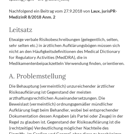
Nachfolgend ein Beitrag vom 27.9.2018 von
Laux, jurisPR-
MedizinR 8/2018 Anm. 2
Leitsatz
Etwaige verbale Risikobeschreibungen (gelegentlich, selten,
sehr selten etc.) in ärztlichen Aufklärungsbögen müssen sich
nicht an den Häufigkeitsdefinitionen des Medical Dictionary
for Regulatory Activities (MedDRA), die in
Medikamentenbeipackzetteln Verwendung finden, orientieren.
A. Problemstellung
Die Behauptung (vermeintlich) unzureichender ärztlicher
Risikoaufklärung ist Gegenstand der meisten
arzthaftungsrechtlichen Auseinandersetzungen. Die
Beweislast (vermeintlich) ordnungsgemäßer mündlicher
Aufklärung liegt beim Behandler, wobei bei entsprechender
Dokumentation dessen Angaben (als Partei oder Zeuge) in der
Regel zu glauben ist. Gegenstand der Risikoaufklärung ist die
(rechtzeitige) Verdeutlichung möglicher Nachteile des
Eingriffs „im Großen und Ganzen“, ohne diese zu beschönigen