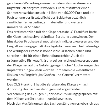
gebotenen Weise hingewiesen, sondern ihm sei dieser als
ungefährlich dargestellt worden. Hierauf stützt er einen
Schmerzensgeldanspruch in Höhe von 50.000 Euro und die
Feststellung der Ersatzpflicht der Beklagten bezüglich
sämtlicher fehlerbedingter materieller und weiterer
immaterieller Schäden.
Das erstinstanzlich mit der Klage befasste LG Frankfurt hatte
die Klage nach sachverständiger Beratung abgewiesen. Der
Einsatz der Prothese sei medizinisch indiziert gewesen und der
Eingriff ordnungsgemäß durchgeführt worden. Die frühzeitige
Lockerung der Prothese könne viele Ursachen haben und
spreche nicht für einen Behandlungsfehler. Auch die
präoperative Risikoaufklärung sei ausreichend gewesen, denn
der Kläger sei auf die Gefahr „gelegentlicher“ Lockerungen des
Implantats hingewiesen worden. Ihm seien die wesentlichen
Risiken des Eingriffs „im Großen und Ganzen“ vermittelt
worden.
Das OLG Frankfurt hat die Berufung des Klägers – nach
Anhörung des Sachverständigen und ergänzender
Vernehmung des Zeugen Z., der das Aufklärungsgespräch mit
dem Kläger geführt hatte – zurückgewiesen.
Nach den Ausführungen des Sachverständigen ergebe sich aus