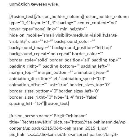
unmöglich gewesen wäre.
[/fusion_text][/fusion_builder_column][fusion_builder_column
type=“1_4″ layout=“1_4″ spacing=““ center_content=“no“
hover_type=“none“ link=““ min_height=““
hide_on_mobile=“small-visibility,medium-visibility,large-
visibility“ class=““ id=““ background_color=““
background_image=““ background_position=“left top“
background_repeat=“no-repeat“ border_color=““
border_style=“solid“ border_position=“all“ padding_top=““
padding_right=““ padding_bottom=““ padding_left=““
margin_top=““ margin_bottom=““ animation_type=““
animation_direction=“left“ animation_speed=“0.3″
animation_offset=““ last=“true“ border_sizes_top=“0″
border_sizes_bottom=“0″ border_sizes_left=“0″
border_sizes_right=“0″ type=“1_4″ first=“false“
spacing_left=“1%“][fusion_text]
[fusion_person name="Birgit Oehlmann"
title="Rechtsanwältin" picture="https://rae-oehlmann.de/wp-
content/uploads/2015/06/b-oehlmann_2015_1.jpg"
pic_link="../../../../die-kanzlei/ihre-ansprechpartner/birgit-