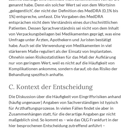
genannt habe. Denn ein solcher Wert sei von dem Wortsinn
„gelegentlich“, der nicht der Definition des MedDRA (0,1% bis
1%) entspreche, umfasst. Die Vorgaben des MedDRA
entsprächen nicht dem Verständnis eines durchschnittlichen
Patienten. Dessen Sprachverständnis sei nicht von dem Inhalt
von Verpackungsbeilagen bei Medikamenten geprägt, was eine
Umfrage unter Ärzten, Apothekern und Juristen bestätigt
habe. Auch sei die Verwendung von Medikamenten in viel
stärkerem Maße reguliert als der Einsatz von Implantaten.
Ohnehin seien Risikostatistiken für das Maß der Aufklärung
nur von geringem Wert, weil es nicht auf die Häufigkeit von
Komplikationen ankomme, sondern darauf, ob das Risiko der
Behandlung spezifisch anhafte.
C. Kontext der Entscheidung
Die Diskussion über die Häufigkeit von Eingriffsrisiken anhand
(häufig ungenauer) Angaben von Sachverständigen ist typisch
für Arzthaftungsprozesse. In vielen Fällen findet sie aber in
Zusammenhängen statt, für die derartige Angaben gar nicht
maßgeblich sind. So kommt es – wie das OLG Frankfurt in der
hier besprochenen Entscheidung zutreffend anführt –