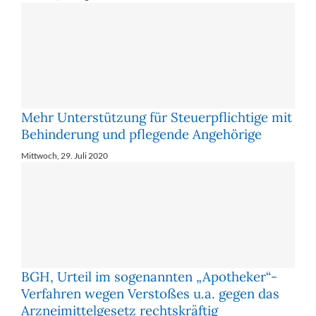
Mehr Un­ter­stüt­zung für Steu­er­pflich­ti­ge mit
Be­hin­de­rung und pfle­gen­de An­ge­hö­ri­ge
Mittwoch, 29. Juli 2020
BGH, Urteil im sogenannten „Apotheker“-
Verfahren wegen Verstoßes u.a. gegen das
Arzneimittelgesetz rechtskräftig