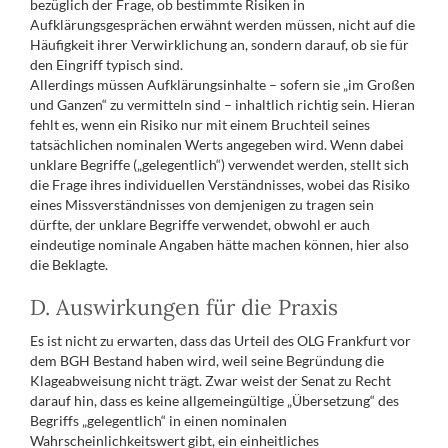
bezüglich der Frage, ob bestimmte Risiken in
Aufklärungsgesprächen erwähnt werden müssen, nicht auf die
Häufigkeit ihrer Verwirklichung an, sondern darauf, ob sie für
den Eingriff typisch sind.
Allerdings müssen Aufklärungsinhalte – sofern sie „im Großen
und Ganzen“ zu vermitteln sind – inhaltlich richtig sein. Hieran
fehlt es, wenn ein Risiko nur mit einem Bruchteil seines
tatsächlichen nominalen Werts angegeben wird. Wenn dabei
unklare Begriffe („gelegentlich“) verwendet werden, stellt sich
die Frage ihres individuellen Verständnisses, wobei das Risiko
eines Missverständnisses von demjenigen zu tragen sein
dürfte, der unklare Begriffe verwendet, obwohl er auch
eindeutige nominale Angaben hätte machen können, hier also
die Beklagte.
D. Auswirkungen für die Praxis
Es ist nicht zu erwarten, dass das Urteil des OLG Frankfurt vor
dem BGH Bestand haben wird, weil seine Begründung die
Klageabweisung nicht trägt. Zwar weist der Senat zu Recht
darauf hin, dass es keine allgemeingültige „Übersetzung“ des
Begriffs „gelegentlich“ in einen nominalen
Wahrscheinlichkeitswert gibt, ein einheitliches