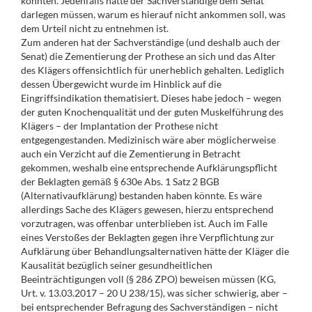
könnten. Jedenfalls hätte der Sachverständige dem Senat
darlegen müssen, warum es hierauf nicht ankommen soll, was
dem Urteil nicht zu entnehmen ist.
Zum anderen hat der Sachverständige (und deshalb auch der
Senat) die Zementierung der Prothese an sich und das Alter
des Klägers offensichtlich für unerheblich gehalten. Lediglich
dessen Übergewicht wurde im Hinblick auf die
Eingriffsindikation thematisiert. Dieses habe jedoch – wegen
der guten Knochenqualität und der guten Muskelführung des
Klägers – der Implantation der Prothese nicht
entgegengestanden. Medizinisch wäre aber möglicherweise
auch ein Verzicht auf die Zementierung in Betracht
gekommen, weshalb eine entsprechende Aufklärungspflicht
der Beklagten gemäß § 630e Abs. 1 Satz 2 BGB
(Alternativaufklärung) bestanden haben könnte. Es wäre
allerdings Sache des Klägers gewesen, hierzu entsprechend
vorzutragen, was offenbar unterblieben ist. Auch im Falle
eines Verstoßes der Beklagten gegen ihre Verpflichtung zur
Aufklärung über Behandlungsalternativen hätte der Kläger die
Kausalität bezüglich seiner gesundheitlichen
Beeinträchtigungen voll (§ 286 ZPO) beweisen müssen (KG,
Urt. v. 13.03.2017 – 20 U 238/15), was sicher schwierig, aber –
bei entsprechender Befragung des Sachverständigen – nicht