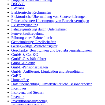
DSGVO
E-Bilanz
Elektronische Rechnungen
Elektronische Übermittlung von Steuererklärungen
Erbschaftsteuer: Übertragung von Betriebsvermögen
Existenzgründung
Fahrzeugnutzung durch Unternehmer
Fernverkaufsregelung
Führung eines Fahrtenbuchs
Gemeinnützige Gesellschaften
Geringwertige Wirtschaftsgüter
Geschenke, Bewirtungen und Betriebsveranstaltungen
GmbH & Co. KG
GmbH-Geschäftsführer
GmbH-Holding
GmbH-Pensionszusagen
GmbH: Auflösung, Liquidation und Beendigung
GoBD
Homeoffice
Hotelübernachtung: Umsatzsteuerliche Besonderheiten
Incentives
Insolvenz und Steuern
Inventur
Investitionsabzugsbetrag