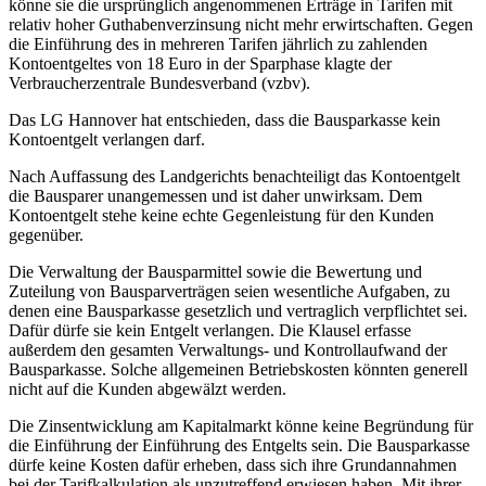
könne sie die ursprünglich angenommenen Erträge in Tarifen mit
relativ hoher Guthabenverzinsung nicht mehr erwirtschaften. Gegen
die Einführung des in mehreren Tarifen jährlich zu zahlenden
Kontoentgeltes von 18 Euro in der Sparphase klagte der
Verbraucherzentrale Bundesverband (vzbv).
Das LG Hannover hat entschieden, dass die Bausparkasse kein
Kontoentgelt verlangen darf.
Nach Auffassung des Landgerichts benachteiligt das Kontoentgelt
die Bausparer unangemessen und ist daher unwirksam. Dem
Kontoentgelt stehe keine echte Gegenleistung für den Kunden
gegenüber.
Die Verwaltung der Bausparmittel sowie die Bewertung und
Zuteilung von Bausparverträgen seien wesentliche Aufgaben, zu
denen eine Bausparkasse gesetzlich und vertraglich verpflichtet sei.
Dafür dürfe sie kein Entgelt verlangen. Die Klausel erfasse
außerdem den gesamten Verwaltungs- und Kontrollaufwand der
Bausparkasse. Solche allgemeinen Betriebskosten könnten generell
nicht auf die Kunden abgewälzt werden.
Die Zinsentwicklung am Kapitalmarkt könne keine Begründung für
die Einführung der Einführung des Entgelts sein. Die Bausparkasse
dürfe keine Kosten dafür erheben, dass sich ihre Grundannahmen
bei der Tarifkalkulation als unzutreffend erwiesen haben. Mit ihrer