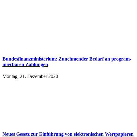
Bundesfinanzministerium: Zu­neh­men­der Be­darf an pro­gram­
mier­ba­ren Zah­lun­gen
Montag, 21. Dezember 2020
Neues Ge­setz zur Ein­füh­rung von elek­tro­ni­schen Wert­pa­pie­ren