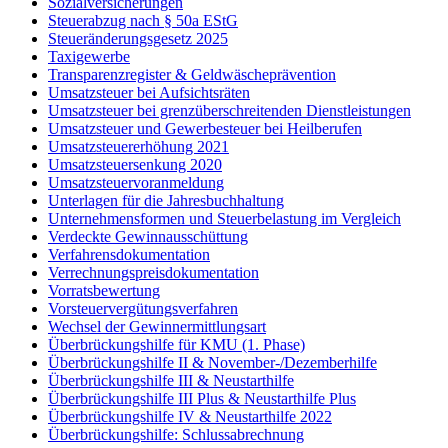
Sozialversicherungen
Steuerabzug nach § 50a EStG
Steueränderungsgesetz 2025
Taxigewerbe
Transparenzregister & Geldwäscheprävention
Umsatzsteuer bei Aufsichtsräten
Umsatzsteuer bei grenzüberschreitenden Dienstleistungen
Umsatzsteuer und Gewerbesteuer bei Heilberufen
Umsatzsteuererhöhung 2021
Umsatzsteuersenkung 2020
Umsatzsteuervoranmeldung
Unterlagen für die Jahresbuchhaltung
Unternehmensformen und Steuerbelastung im Vergleich
Verdeckte Gewinnausschüttung
Verfahrensdokumentation
Verrechnungspreisdokumentation
Vorratsbewertung
Vorsteuervergütungsverfahren
Wechsel der Gewinnermittlungsart
Überbrückungshilfe für KMU (1. Phase)
Überbrückungshilfe II & November-/Dezemberhilfe
Überbrückungshilfe III & Neustarthilfe
Überbrückungshilfe III Plus & Neustarthilfe Plus
Überbrückungshilfe IV & Neustarthilfe 2022
Überbrückungshilfe: Schlussabrechnung