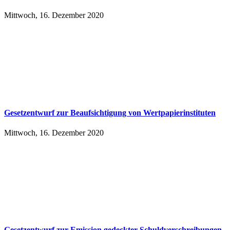
Mittwoch, 16. Dezember 2020
Ge­setz­ent­wurf zur Be­auf­sich­ti­gung von Wert­pa­pier­in­sti­tu­ten
Mittwoch, 16. Dezember 2020
Ge­setz­ent­wurf zur Emis­si­on ge­deck­ter Schuld­ver­schrei­bun­gen