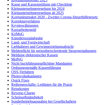
Investitionsbooster 2025
Kasse und Kassenprüfung mit Checkliste
Kleinunternehmerregelung bis 2024
Kleinunternehmerregelung ab 2025
Konjunkturpaket 2020 - Zweites Corona-Steuerhilfegesetz
Korrekturverfahren
Kryptowährungen
Kurzarbeitergeld
KöMoG
Künstlersozialabgabe
Land- und Forstwirtschaft
Liebhaberei und Gewinnerzielungsabsicht
Meldepflicht für grenzüberschreitende Steuergestaltungen
Meldung elektronischer Kassen
MoPeG
Nicht buchführungspflichtige Mandanten
Ordnungsgemäße Kassenführung
OSS-Verfahren
Photovoltaikanlagen
Quick Fixes
Reihengeschäfte: Leitlinien für die Praxis
Reisekosten
Reverse-Charge
Scheinselbständigkeit
Sonderbetriebsausgaben bei Gesellschaftern