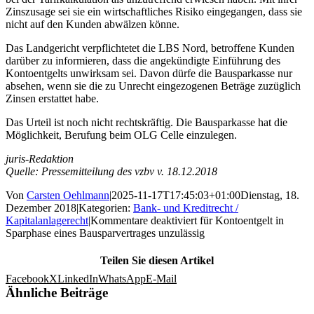
Zinszusage sei sie ein wirtschaftliches Risiko eingegangen, dass sie
nicht auf den Kunden abwälzen könne.
Das Landgericht verpflichtetet die LBS Nord, betroffene Kunden
darüber zu informieren, dass die angekündigte Einführung des
Kontoentgelts unwirksam sei. Davon dürfe die Bausparkasse nur
absehen, wenn sie die zu Unrecht eingezogenen Beträge zuzüglich
Zinsen erstattet habe.
Das Urteil ist noch nicht rechtskräftig. Die Bausparkasse hat die
Möglichkeit, Berufung beim OLG Celle einzulegen.
juris-Redaktion
Quelle: Pressemitteilung des vzbv v. 18.12.2018
Von
Carsten Oehlmann
|
2025-11-17T17:45:03+01:00
Dienstag, 18.
Dezember 2018
|
Kategorien:
Bank- und Kreditrecht /
Kapitalanlagerecht
|
Kommentare deaktiviert
für Kontoentgelt in
Sparphase eines Bausparvertrages unzulässig
Teilen Sie diesen Artikel
Facebook
X
LinkedIn
WhatsApp
E-Mail
Ähnliche Beiträge