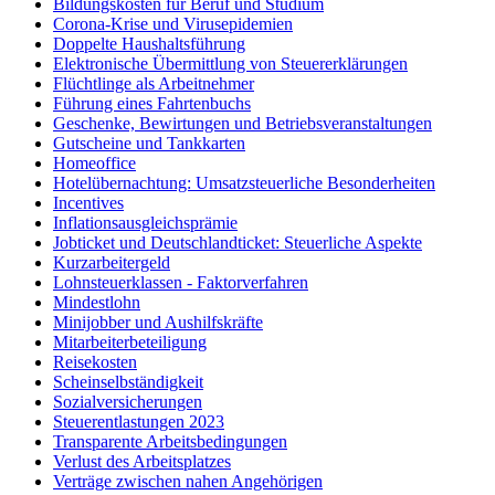
Bildungskosten für Beruf und Studium
Corona-Krise und Virusepidemien
Doppelte Haushaltsführung
Elektronische Übermittlung von Steuererklärungen
Flüchtlinge als Arbeitnehmer
Führung eines Fahrtenbuchs
Geschenke, Bewirtungen und Betriebsveranstaltungen
Gutscheine und Tankkarten
Homeoffice
Hotelübernachtung: Umsatzsteuerliche Besonderheiten
Incentives
Inflationsausgleichsprämie
Jobticket und Deutschlandticket: Steuerliche Aspekte
Kurzarbeitergeld
Lohnsteuerklassen - Faktorverfahren
Mindestlohn
Minijobber und Aushilfskräfte
Mitarbeiterbeteiligung
Reisekosten
Scheinselbständigkeit
Sozialversicherungen
Steuerentlastungen 2023
Transparente Arbeitsbedingungen
Verlust des Arbeitsplatzes
Verträge zwischen nahen Angehörigen