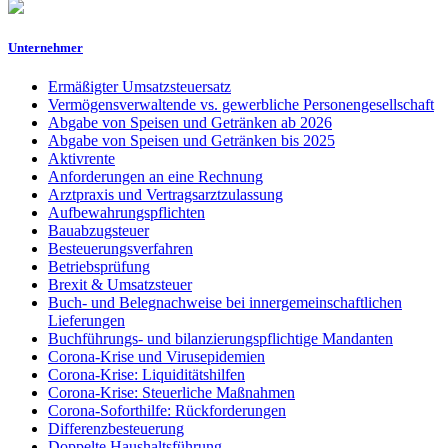
Unternehmer
Ermäßigter Umsatzsteuersatz
Vermögensverwaltende vs. gewerbliche Personengesellschaft
Abgabe von Speisen und Getränken ab 2026
Abgabe von Speisen und Getränken bis 2025
Aktivrente
Anforderungen an eine Rechnung
Arztpraxis und Vertragsarztzulassung
Aufbewahrungspflichten
Bauabzugsteuer
Besteuerungsverfahren
Betriebsprüfung
Brexit & Umsatzsteuer
Buch- und Belegnachweise bei innergemeinschaftlichen
Lieferungen
Buchführungs- und bilanzierungspflichtige Mandanten
Corona-Krise und Virusepidemien
Corona-Krise: Liquiditätshilfen
Corona-Krise: Steuerliche Maßnahmen
Corona-Soforthilfe: Rückforderungen
Differenzbesteuerung
Doppelte Haushaltsführung