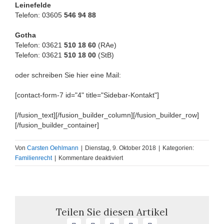
Leinefelde
Telefon: 03605
546 94 88
Gotha
Telefon: 03621
510 18 60
(RAe)
Telefon: 03621
510 18 00
(StB)
oder schreiben Sie hier eine Mail:
[contact-form-7 id="4" title="Sidebar-Kontakt"]
[/fusion_text][/fusion_builder_column][/fusion_builder_row]
[/fusion_builder_container]
Von
Carsten Oehlmann
|
Dienstag, 9. Oktober 2018
|
Kategorien:
für
Familienrecht
|
Kommentare deaktiviert
Kommunikationsfähigkeit
als
Voraussetzung
für
stark
Teilen Sie diesen Artikel
erweiterten