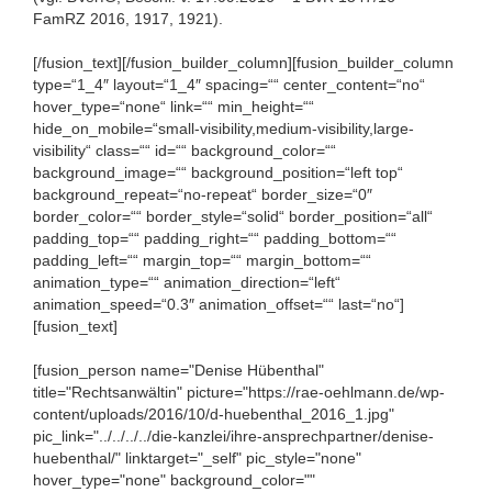
FamRZ 2016, 1917, 1921).
[/fusion_text][/fusion_builder_column][fusion_builder_column
type=“1_4″ layout=“1_4″ spacing=““ center_content=“no“
hover_type=“none“ link=““ min_height=““
hide_on_mobile=“small-visibility,medium-visibility,large-
visibility“ class=““ id=““ background_color=““
background_image=““ background_position=“left top“
background_repeat=“no-repeat“ border_size=“0″
border_color=““ border_style=“solid“ border_position=“all“
padding_top=““ padding_right=““ padding_bottom=““
padding_left=““ margin_top=““ margin_bottom=““
animation_type=““ animation_direction=“left“
animation_speed=“0.3″ animation_offset=““ last=“no“]
[fusion_text]
[fusion_person name="Denise Hübenthal"
title="Rechtsanwältin" picture="https://rae-oehlmann.de/wp-
content/uploads/2016/10/d-huebenthal_2016_1.jpg"
pic_link="../../../../die-kanzlei/ihre-ansprechpartner/denise-
huebenthal/" linktarget="_self" pic_style="none"
hover_type="none" background_color=""