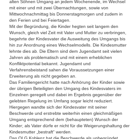
alten Söhnen Umgang an jedem Wochenende, im Wechsel
mit einer und mit zwei Übernachtungen, sowie von
Mittwochnachmittag bis Donnerstagmorgen und zudem in
den Ferien und bei Feiertagen.
Mit der Begründung, die Kinder hegten seit langem den
Wunsch, gleich viel Zeit mit Vater und Mutter zu verbringen,
begehrte der Kindesvater die Ausweitung des Umgangs bis
hin zur Anordnung eines Wechselmodells. Die Kindesmutter
lehnte dies ab. Die Eltern sind dem Jugendamt seit vielen
Jahren als problematisch und mit einem erheblichen
Konfliktpotential bekannt. Jugendamt und
Verfahrensbeistand sahen die Voraussetzungen einer
Erweiterung als nicht gegeben an.
Das Familiengericht hatte nach Anhörung der Kinder sowie
der übrigen Beteiligten den Umgang des Kindesvaters im
Einzelnen geregelt und dabei im Ergebnis gegenüber der
gelebten Regelung im Umfang sogar leicht reduziert.
Hiergegen wandte sich der Kindesvater mit seiner
Beschwerde und erstrebte weiterhin einen gleichmäßigen
Umgang entsprechend dem (behaupteten) Wunsch der
Kinder; als Vater dürfe er nicht für die Weigerungshaltung der
Kindesmutter „bestraft“ werden.
Das OLG Koblenz hat die Beschwerde als unbegründet