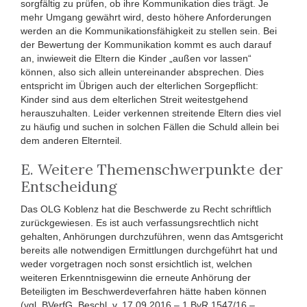
sorgfältig zu prüfen, ob ihre Kommunikation dies trägt. Je
mehr Umgang gewährt wird, desto höhere Anforderungen
werden an die Kommunikationsfähigkeit zu stellen sein. Bei
der Bewertung der Kommunikation kommt es auch darauf
an, inwieweit die Eltern die Kinder „außen vor lassen“
können, also sich allein untereinander absprechen. Dies
entspricht im Übrigen auch der elterlichen Sorgepflicht:
Kinder sind aus dem elterlichen Streit weitestgehend
herauszuhalten. Leider verkennen streitende Eltern dies viel
zu häufig und suchen in solchen Fällen die Schuld allein bei
dem anderen Elternteil.
E. Weitere Themenschwerpunkte der
Entscheidung
Das OLG Koblenz hat die Beschwerde zu Recht schriftlich
zurückgewiesen. Es ist auch verfassungsrechtlich nicht
gehalten, Anhörungen durchzuführen, wenn das Amtsgericht
bereits alle notwendigen Ermittlungen durchgeführt hat und
weder vorgetragen noch sonst ersichtlich ist, welchen
weiteren Erkenntnisgewinn die erneute Anhörung der
Beteiligten im Beschwerdeverfahren hätte haben können
(vgl. BVerfG, Beschl. v. 17.09.2016 – 1 BvR 1547/16 –