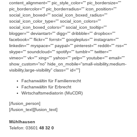
content_alignment="" pic_style_color="" pic_bordersize=""
pic_bordercolor="" pic_borderradius="" icon_position=""
social_icon_boxed="" social_icon_boxed_radius=""
social_icon_color_type="" social_icon_colors=""
social_icon_boxed_colors="" social_icon_tooltip=""
blogger="" deviantart="" digg="" dribbble="" dropbox=""
facebook="" flickr="" forrst="" googleplus="" instagram=""
linkedin="" myspace="" paypal="" pinterest="" reddit="" rss=""
skype="" soundcloud="" spotify="" tumblr="" twitter=""
vimeo="" vk="" xing="" yahoo="" yelp="" youtube="" email=""
show_custom="no" hide_on_mobile="small-visibility,medium-
visibility,large-visibility" class="" id=""]
Fachanwältin für Familienrecht
Fachanwältin für Erbrecht
Wirtschaftsmediatorin (MuCDR)
[/fusion_person]
[/fusion_text][fusion_text]
Mühlhausen
Telefon: 03601
48 32 0