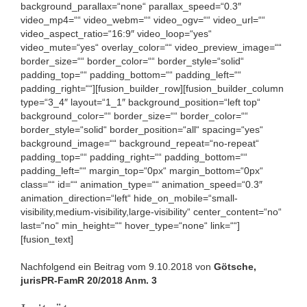
background_parallax=“none“ parallax_speed=“0.3″
video_mp4=““ video_webm=““ video_ogv=““ video_url=““
video_aspect_ratio=“16:9″ video_loop=“yes“
video_mute=“yes“ overlay_color=““ video_preview_image=““
border_size=““ border_color=““ border_style=“solid“
padding_top=““ padding_bottom=““ padding_left=““
padding_right=““][fusion_builder_row][fusion_builder_column
type=“3_4″ layout=“1_1″ background_position=“left top“
background_color=““ border_size=““ border_color=““
border_style=“solid“ border_position=“all“ spacing=“yes“
background_image=““ background_repeat=“no-repeat“
padding_top=““ padding_right=““ padding_bottom=““
padding_left=““ margin_top=“0px“ margin_bottom=“0px“
class=““ id=““ animation_type=““ animation_speed=“0.3″
animation_direction=“left“ hide_on_mobile=“small-
visibility,medium-visibility,large-visibility“ center_content=“no“
last=“no“ min_height=““ hover_type=“none“ link=““]
[fusion_text]
Nachfolgend ein Beitrag vom 9.10.2018 von
Götsche,
jurisPR-FamR 20/2018 Anm. 3