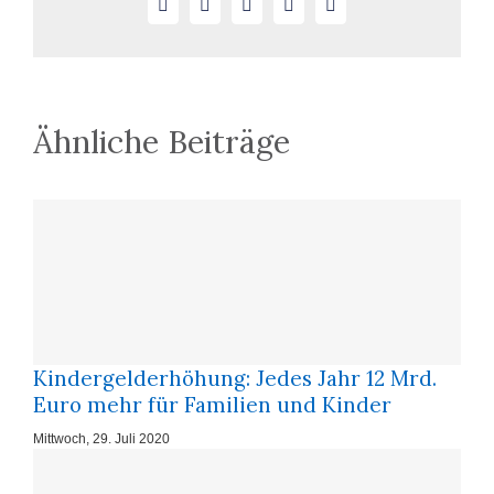
Facebook
X
LinkedIn
WhatsApp
E-
Umgang
Mail
oder
ein
Wechselmodell
Ähnliche Beiträge
Kindergelderhöhung: Je­des Jahr 12 Mrd.
Eu­ro mehr für Fa­mi­li­en und Kin­der
Mittwoch, 29. Juli 2020