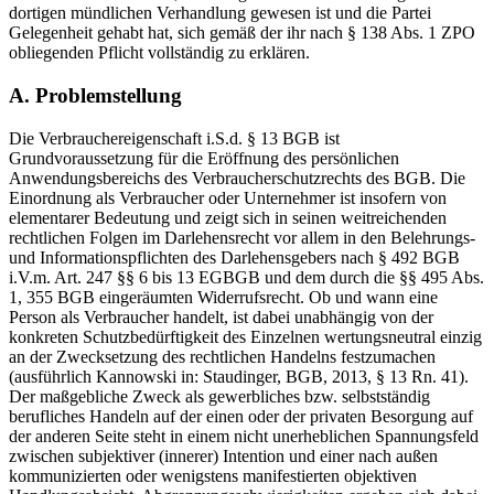
dortigen mündlichen Verhandlung gewesen ist und die Partei
Gelegenheit gehabt hat, sich gemäß der ihr nach § 138 Abs. 1 ZPO
obliegenden Pflicht vollständig zu erklären.
A. Problemstellung
Die Verbrauchereigenschaft i.S.d. § 13 BGB ist
Grundvoraussetzung für die Eröffnung des persönlichen
Anwendungsbereichs des Verbraucherschutzrechts des BGB. Die
Einordnung als Verbraucher oder Unternehmer ist insofern von
elementarer Bedeutung und zeigt sich in seinen weitreichenden
rechtlichen Folgen im Darlehensrecht vor allem in den Belehrungs-
und Informationspflichten des Darlehensgebers nach § 492 BGB
i.V.m. Art. 247 §§ 6 bis 13 EGBGB und dem durch die §§ 495 Abs.
1, 355 BGB eingeräumten Widerrufsrecht. Ob und wann eine
Person als Verbraucher handelt, ist dabei unabhängig von der
konkreten Schutzbedürftigkeit des Einzelnen wertungsneutral einzig
an der Zwecksetzung des rechtlichen Handelns festzumachen
(ausführlich Kannowski in: Staudinger, BGB, 2013, § 13 Rn. 41).
Der maßgebliche Zweck als gewerbliches bzw. selbstständig
berufliches Handeln auf der einen oder der privaten Besorgung auf
der anderen Seite steht in einem nicht unerheblichen Spannungsfeld
zwischen subjektiver (innerer) Intention und einer nach außen
kommunizierten oder wenigstens manifestierten objektiven