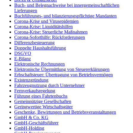
Buch- und Belegnachweise bei innergemeinschaftlichen
Lieferungen
Buchführungs- und bilanzierungspflichtige Mandanten
Corona-Krise und Virusepidemien
Corona-Krise: Liquiditätshilfen
Corona-Krise: Steuerliche Maßnahmen
Corona-Soforthilfe: Rückforderungen
Differenzbesteuerung
Doppelte Haushaltsführung
DSGVO
E-Bilanz
Elektronische Rechnungen
Elektronische Übermittlung von Steuererklärungen
Erbschaftsteuer: Übertragung von Betriebsvermögen
Existenzgründung
Fahrzeugnutzung durch Unternehmer
Fernverkaufsregelung
Führung eines Fahrtenbuchs
Gemeinnützige Gesellschaften
Geringwertige Wirtschaftsgüter
Geschenke, Bewirtungen und Betriebsveranstaltungen
GmbH & Co. KG
GmbH-Geschäftsführer
GmbH-Holding