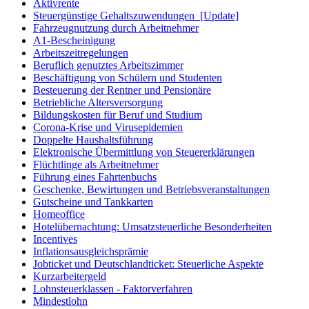
Aktivrente
Steuergünstige Gehaltszuwendungen
[Update]
Fahrzeugnutzung durch Arbeitnehmer
A1-Bescheinigung
Arbeitszeitregelungen
Beruflich genutztes Arbeitszimmer
Beschäftigung von Schülern und Studenten
Besteuerung der Rentner und Pensionäre
Betriebliche Altersversorgung
Bildungskosten für Beruf und Studium
Corona-Krise und Virusepidemien
Doppelte Haushaltsführung
Elektronische Übermittlung von Steuererklärungen
Flüchtlinge als Arbeitnehmer
Führung eines Fahrtenbuchs
Geschenke, Bewirtungen und Betriebsveranstaltungen
Gutscheine und Tankkarten
Homeoffice
Hotelübernachtung: Umsatzsteuerliche Besonderheiten
Incentives
Inflationsausgleichsprämie
Jobticket und Deutschlandticket: Steuerliche Aspekte
Kurzarbeitergeld
Lohnsteuerklassen - Faktorverfahren
Mindestlohn