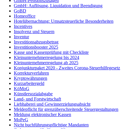
GmbH-Pensionszusagen
GmbH: Auflösung, Liquidation und Beendigung
GoBD
Homeoffice
Hotelübernachtung: Umsatzsteuerliche Besonderheiten
Incentives
Insolvenz und Steuern
Inventur
Investitionsabzugsbetrag
Investitionsbooster 2025
Kasse und Kassenprüfung mit Checkliste
Kleinunternehmerregelung bis 2024
Kleinunternehmerregelung ab 2025
Konjunkturpaket 2020 - Zweites Corona-Steuerhilfegesetz
Korrekturverfahren
Kryptowährungen
Kurzarbeitergeld
KöMoG
Künstlersozialabgabe
Land- und Forstwirtschaft
Liebhaberei und Gewinnerzielungsabsicht
Meldepflicht für grenzüberschreitende Steuergestaltungen
Meldung elektronischer Kassen
MoPeG
Nicht buchführungspflichtige Mandanten