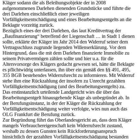
Kläger sodann die als Beleihungsobjekte der in 2008
aufgenommenen Darlehen dienenden Grundstücke und führte die
drei Darlehen einschließlich einer jeweiligen
Vorfälligkeitsentschädigung und eines Bearbeitungsentgelts an die
Beklagte vorzeitig zurück.
Bezüglich eines der drei Darlehen, das laut Kreditvertrag der
„Baufinanzierung“ betreffend der Liegenschaft … in Stadt 1 dienen
sollte, erklärte der Kläger im Jahr 2014 den Widerruf seiner dem
Vertragsschluss zugrunde liegenden Willenserklärung. Vor dem
Hintergrund, dass die mit dem Darlehen finanzierte Immobilie zu
seinem Privatvermögen zählen sollte und hier u.a. für die
Altersvorsorge des Klägers gedacht gewesen sei, hätte die Beklagte
es pflichtwidrig unterlassen, ihn über ein gemäß den §§ 491, 495,
355 BGB bestehendes Widerrufsrecht zu informieren. Mit Widerruf
stehe ihm eine Rückzahlung der insofern zu Unrecht gezahlten
Vorfälligkeitsentschädigung (und des Bearbeitungsentgelts) zu.
Das erstinstanzlich urteilende Landgericht wies die über das
Bearbeitungsentgelt hinausgehende Klage als unbegründet ab. In
der Berufungsinstanz, in der der Kläger die Rückzahlung der
Vorfälligkeitsentschädigung weiter verfolgte, wies nun auch das
OLG Frankfurt die Berufung zurück.
Zur Begründung führt das Oberlandesgericht an, dass dem Kläger
mangels Verbrauchereigenschaft kein Widerrufsrecht zustand,
weshalb zu dessen Gunsten kein Rückforderungsanspruch
hinsichtlich der gezahlten Vorfälligkeitsentschädigung bestanden