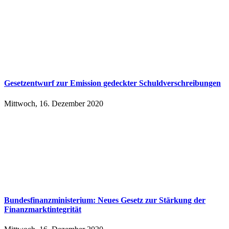
Ge­setz­ent­wurf zur Emis­si­on ge­deck­ter Schuld­ver­schrei­bun­gen
Mittwoch, 16. Dezember 2020
Bundesfinanzministerium: Neues Gesetz zur Stärkung der
Finanzmarktintegrität