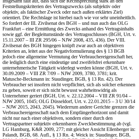
Insgesamt fällt auf, dass sich die Rechtsprechung stark an den
Feststellungskriterien des Vertragszwecks (als subjektiv oder
objektiv, als faktischer Zweck oder nach außen erklärtes Ziel)
orientiert. Die Rechtslage ist hierbei nach wie vor sehr uneinheitlich.
So fordert der III. Zivilsenat des BGH – und nun auch das OLG
Frankfurt – eine Ermittlung des Zwecks anhand des Vertragsinhalts
sowie ggf. der Begleitumstände des Vertragsschlusses (BGH, Urt. v.
15.11.2007 – III ZR 295/06 – NJW 2008, 435, 436). Der VIII.
Zivilsenat des BGH hingegen knüpft zwar auch an objektiven
Kriterien an, leitet aus der Negativformulierung des § 13 BGB
jedoch eine allgemeine Vermutung der Verbrauchereigenschaft her,
die lediglich durch eine eindeutige und zweifelsfrei erkennbare
unternehmerische Tätigkeit widerlegt werden könne (BGH, Urt. v.
30.09.2009 – VIII ZR 7/09 – NJW 2009, 3780, 3781; krit.
Matusche-Beckmann in: Staudinger, BGB, § 13 Rn. 42). Der
Verbraucher sei insofern nicht verpflichtet, sich als solcher erkennen
zu geben, soweit er sich nicht bewusst wahrheitswidrig als
Unternehmer geriert (BGH, Urt. v. 22.12.2004 – VIII ZR 91/04 –
NJW 2005, 1045; OLG Düsseldorf, Urt. v. 22.01.2015 – 3 U 30/14
– NJW 2015, 2043, 2045). Wiederrum andere Gerichte grenzen die
Verbrauchereigenschaft nach dem Empfängerhorizont und damit
nicht nur nach einer objektiven, sondern einer durch den
Vertragspartner subjektiv erkennbaren Zweckbestimmung ab (vgl.
LG Hamburg, K&R 2009, 277; mit gleicher Ansicht Ellenberger in:
Palandt, BGB, 68. Aufl., § 13 Rn. 4; Weick in: Staudinger, BGB,