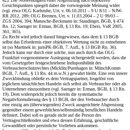
42). Die Notwendigkeit einer Abgrenzung nach objektiven
Gesichtspunkten spiegelt dabei die vorwiegende Meinung wider
(vgl. etwa OLG Karlsruhe, Urt. v. 06.10.2011 – 9 U 8/11 – NJW-
RR 2012, 289; OLG Bremen, Urt. v. 11.03.2004 – 2 U 99/03 –
ZGS 2004, 394; Matusche-Beckmann in: Staudinger, BGB, § 474
Rn. 12; Saenger in: Erman, BGB, § 13 Rn. 19; Ebers, VuR 2005,
361, 365).
Zu Recht wird jedoch darauf hingewiesen, dass dem § 13 BGB
selbst das Erfordernis einer objektiven Wertung nicht zu entnehmen
ist (so Martinek in: jurisPK-BGB, 7. Aufl., § 13 BGB Rn. 36).
Jedoch kann nur durch eine solche, nun auch durch das OLG
Frankfurt vorgenommene Auslegung sichergestellt werden, dass die
vom Gesetzgeber festgeschriebene Indisponibilität des
Verbraucherschutzrechtes (Micklitz/Purnhagen in: MünchKomm
BGB, 7. Aufl., § 13 Rn. 44 m.w.N.) gewahrt bleibt. Eine rein innere
Zweckbindung obließe es dem Vertragspartner, losgelöst von
jeglichem tatsächlichen Handeln sich selbst als Verbraucher oder als
Unternehmer einzuordnen (vgl. Saenger in: Erman, BGB, § 13 Rn.
19). Dem widerspricht jedoch bereits die systematische
Negativformulierung des § 13 BGB, der den Verbraucher durch
eine einzig am (überwiegenden) Zweck ausgerichtete Abgrenzung
gegenüber einem gewerblichen/selbstständig beruflichen Handeln
definiert. Dabei soll es gerade nicht auf die Person des
Vertragsschließenden und etwa dessen Erfahrung, geschäftliche
Gewandtheit oder persönliche Vorlieben ankommen.