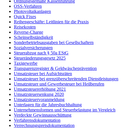
Ordnungsgemäße Kassenführung
OSS-Verfahren
Photovoltaikanlagen
Quick Fixes
Reihengeschäfte: Leitlinien für die Praxis
Reisekosten
Reverse-Charge
Scheinselbständigkeit
Sonderbetriebsausgaben bei Gesellschaftern
Sozialversicherungen
Steuerabzug nach § 50a EStG
Steueränderungsgesetz 2025
Taxigewerbe
Transparenzregister & Geldwäscheprävention
Umsatzsteuer bei Aufsichtsräten
Umsatzsteuer bei grenzüberschreitenden Dienstleistungen
Umsatzsteuer und Gewerbesteuer bei Heilberufen
Umsatzsteuererhöhung 2021
Umsatzsteuersenkung 2020
Umsatzsteuervoranmeldung
Unterlagen für die Jahresbuchhaltung
Unternehmensformen und Steuerbelastung im Vergleich
Verdeckte Gewinnausschüttung
Verfahrensdokumentation
Verrechnungspreisdokumentation