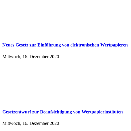
Neues Ge­setz zur Ein­füh­rung von elek­tro­ni­schen Wert­pa­pie­ren
Mittwoch, 16. Dezember 2020
Ge­setz­ent­wurf zur Be­auf­sich­ti­gung von Wert­pa­pier­in­sti­tu­ten
Mittwoch, 16. Dezember 2020