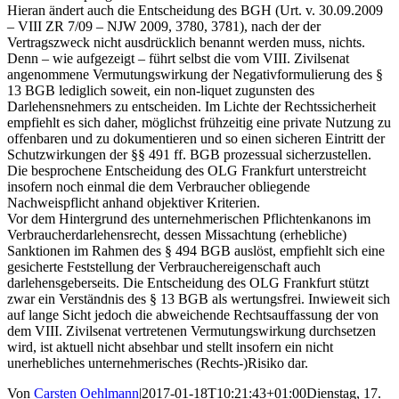
Hieran ändert auch die Entscheidung des BGH (Urt. v. 30.09.2009
– VIII ZR 7/09 – NJW 2009, 3780, 3781), nach der der
Vertragszweck nicht ausdrücklich benannt werden muss, nichts.
Denn – wie aufgezeigt – führt selbst die vom VIII. Zivilsenat
angenommene Vermutungswirkung der Negativformulierung des §
13 BGB lediglich soweit, ein non-liquet zugunsten des
Darlehensnehmers zu entscheiden. Im Lichte der Rechtssicherheit
empfiehlt es sich daher, möglichst frühzeitig eine private Nutzung zu
offenbaren und zu dokumentieren und so einen sicheren Eintritt der
Schutzwirkungen der §§ 491 ff. BGB prozessual sicherzustellen.
Die besprochene Entscheidung des OLG Frankfurt unterstreicht
insofern noch einmal die dem Verbraucher obliegende
Nachweispflicht anhand objektiver Kriterien.
Vor dem Hintergrund des unternehmerischen Pflichtenkanons im
Verbraucherdarlehensrecht, dessen Missachtung (erhebliche)
Sanktionen im Rahmen des § 494 BGB auslöst, empfiehlt sich eine
gesicherte Feststellung der Verbrauchereigenschaft auch
darlehensgeberseits. Die Entscheidung des OLG Frankfurt stützt
zwar ein Verständnis des § 13 BGB als wertungsfrei. Inwieweit sich
auf lange Sicht jedoch die abweichende Rechtsauffassung der von
dem VIII. Zivilsenat vertretenen Vermutungswirkung durchsetzen
wird, ist aktuell nicht absehbar und stellt insofern ein nicht
unerhebliches unternehmerisches (Rechts-)Risiko dar.
Von
Carsten Oehlmann
|
2017-01-18T10:21:43+01:00
Dienstag, 17.