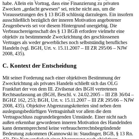
habe. Allein ein Vortrag, dass eine Finanzierung zu privaten
Zwecken „gedacht gewesen“ sei, reiche nicht aus, um die
Voraussetzungen des § 13 BGB schlüssig darzulegen. Ein insofern
ausschließlich bezüglich der inneren Motivation angebotener
Zeugenbeweis sei vor diesem Hintergrund unergiebig. Die
Verbrauchereigenschaft des § 13 BGB erfordere vielmehr eine
objektiv zu bestimmende Zweckrichtung des geschlossenen
Vertrages als weder gewerbliches noch selbstständig berufliches
Handeln (vgl. BGH, Urt. v. 15.11.2007 – III ZR 295/06 – NJW
2008, 435).
C. Kontext der Entscheidung
Mit seiner Forderung nach einer objektiven Bestimmung der
Zweckrichtung als privates Handeln schließt sich das OLG
Frankfurt der von dem III. Zivilsenat des BGH vertretenen
Rechtsaufassung an (BGH, Beschl. v. 24.02.2005 – III ZB 36/04 –
BGHZ 162, 253; BGH, Urt. v. 15.11.2007 – III ZR 295/06 – NJW
2008, 435). Objektive Abgrenzungskriterien sind neben dem
auslegungsbedürftigen Vertragsinhalt vor allem die dem
Vertragsschluss zugrundeliegenden Umstände. Einer nicht nach
außen erkennbar gewordenen inneren Motivation des Handelnden
kann dementsprechend keine verbraucherrechtsbegründende
Bedeutung zukommen (Kannowski in: Staudinger, BGB, § 13 Rn.