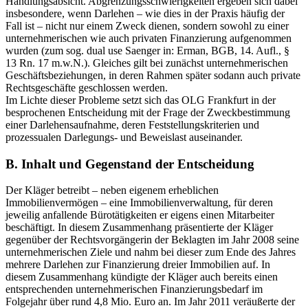
Handlungsabsicht. Abgrenzungsschwierigkeiten ergeben sich dabei
insbesondere, wenn Darlehen – wie dies in der Praxis häufig der
Fall ist – nicht nur einem Zweck dienen, sondern sowohl zu einer
unternehmerischen wie auch privaten Finanzierung aufgenommen
wurden (zum sog. dual use Saenger in: Erman, BGB, 14. Aufl., §
13 Rn. 17 m.w.N.). Gleiches gilt bei zunächst unternehmerischen
Geschäftsbeziehungen, in deren Rahmen später sodann auch private
Rechtsgeschäfte geschlossen werden.
Im Lichte dieser Probleme setzt sich das OLG Frankfurt in der
besprochenen Entscheidung mit der Frage der Zweckbestimmung
einer Darlehensaufnahme, deren Feststellungskriterien und
prozessualen Darlegungs- und Beweislast auseinander.
B. Inhalt und Gegenstand der Entscheidung
Der Kläger betreibt – neben eigenem erheblichen
Immobilienvermögen – eine Immobilienverwaltung, für deren
jeweilig anfallende Bürotätigkeiten er eigens einen Mitarbeiter
beschäftigt. In diesem Zusammenhang präsentierte der Kläger
gegenüber der Rechtsvorgängerin der Beklagten im Jahr 2008 seine
unternehmerischen Ziele und nahm bei dieser zum Ende des Jahres
mehrere Darlehen zur Finanzierung dreier Immobilien auf. In
diesem Zusammenhang kündigte der Kläger auch bereits einen
entsprechenden unternehmerischen Finanzierungsbedarf im
Folgejahr über rund 4,8 Mio. Euro an. Im Jahr 2011 veräußerte der