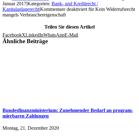
Januar 2017
|
Kategorien:
Bank- und Kreditrecht /
Kapitalanlagerecht
|
Kommentare deaktiviert
für Kein Widerrufsrecht
mangels Verbrauchereigenschaft
Teilen Sie diesen Artikel
Facebook
X
LinkedIn
WhatsApp
E-Mail
Ähnliche Beiträge
Bundesfinanzministerium: Zu­neh­men­der Be­darf an pro­gram­
mier­ba­ren Zah­lun­gen
Montag, 21. Dezember 2020