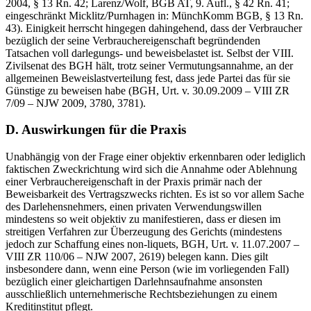
2004, § 13 Rn. 42; Larenz/Wolf, BGB AT, 9. Aufl., § 42 Rn. 41;
eingeschränkt Micklitz/Purnhagen in: MünchKomm BGB, § 13 Rn.
43). Einigkeit herrscht hingegen dahingehend, dass der Verbraucher
bezüglich der seine Verbrauchereigenschaft begründenden
Tatsachen voll darlegungs- und beweisbelastet ist. Selbst der VIII.
Zivilsenat des BGH hält, trotz seiner Vermutungsannahme, an der
allgemeinen Beweislastverteilung fest, dass jede Partei das für sie
Günstige zu beweisen habe (BGH, Urt. v. 30.09.2009 – VIII ZR
7/09 – NJW 2009, 3780, 3781).
D. Auswirkungen für die Praxis
Unabhängig von der Frage einer objektiv erkennbaren oder lediglich
faktischen Zweckrichtung wird sich die Annahme oder Ablehnung
einer Verbrauchereigenschaft in der Praxis primär nach der
Beweisbarkeit des Vertragszwecks richten. Es ist so vor allem Sache
des Darlehensnehmers, einen privaten Verwendungswillen
mindestens so weit objektiv zu manifestieren, dass er diesen im
streitigen Verfahren zur Überzeugung des Gerichts (mindestens
jedoch zur Schaffung eines non-liquets, BGH, Urt. v. 11.07.2007 –
VIII ZR 110/06 – NJW 2007, 2619) belegen kann. Dies gilt
insbesondere dann, wenn eine Person (wie im vorliegenden Fall)
bezüglich einer gleichartigen Darlehnsaufnahme ansonsten
ausschließlich unternehmerische Rechtsbeziehungen zu einem
Kreditinstitut pflegt.