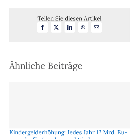
ziehen
Paare
ohne
Teilen Sie diesen Artikel
Trauschein
Facebook
X
LinkedIn
WhatsApp
E-
häufiger
Mail
Kinder
groß
Ähnliche Beiträge
Kindergelderhöhung: Je­des Jahr 12 Mrd. Eu­