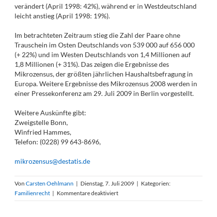
verändert (April 1998: 42%), während er in Westdeutschland
leicht anstieg (April 1998: 19%).
Im betrachteten Zeitraum stieg die Zahl der Paare ohne
Trauschein im Osten Deutsch­lands von 539 000 auf 656 000
(+ 22%) und im Westen Deutschlands von 1,4 Millionen auf
1,8 Millionen (+ 31%). Das zeigen die Ergebnisse des
Mikrozensus, der größten jährlichen Haushaltsbefragung in
Europa. Weitere Ergebnisse des Mikrozensus 2008 werden in
einer Pressekonferenz am 29. Juli 2009 in Berlin vorgestellt.
Weitere Auskünfte gibt:
Zweigstelle Bonn,
Winfried Hammes,
Telefon: (0228) 99 643-8696,
mikrozensus@destatis.de
Von
Carsten Oehlmann
|
Dienstag, 7. Juli 2009
|
Kategorien:
für
Familienrecht
|
Kommentare deaktiviert
Im
Osten