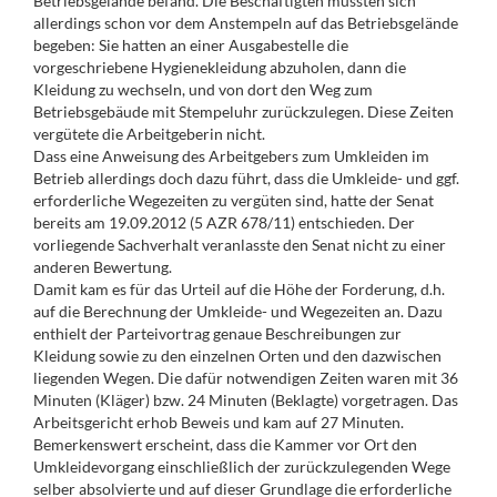
Betriebsgelände befand. Die Beschäftigten mussten sich
allerdings schon vor dem Anstempeln auf das Betriebsgelände
begeben: Sie hatten an einer Ausgabestelle die
vorgeschriebene Hygienekleidung abzuholen, dann die
Kleidung zu wechseln, und von dort den Weg zum
Betriebsgebäude mit Stempeluhr zurückzulegen. Diese Zeiten
vergütete die Arbeitgeberin nicht.
Dass eine Anweisung des Arbeitgebers zum Umkleiden im
Betrieb allerdings doch dazu führt, dass die Umkleide- und ggf.
erforderliche Wegezeiten zu vergüten sind, hatte der Senat
bereits am 19.09.2012 (5 AZR 678/11) entschieden. Der
vorliegende Sachverhalt veranlasste den Senat nicht zu einer
anderen Bewertung.
Damit kam es für das Urteil auf die Höhe der Forderung, d.h.
auf die Berechnung der Umkleide- und Wegezeiten an. Dazu
enthielt der Parteivortrag genaue Beschreibungen zur
Kleidung sowie zu den einzelnen Orten und den dazwischen
liegenden Wegen. Die dafür notwendigen Zeiten waren mit 36
Minuten (Kläger) bzw. 24 Minuten (Beklagte) vorgetragen. Das
Arbeitsgericht erhob Beweis und kam auf 27 Minuten.
Bemerkenswert erscheint, dass die Kammer vor Ort den
Umkleidevorgang einschließlich der zurückzulegenden Wege
selber absolvierte und auf dieser Grundlage die erforderliche