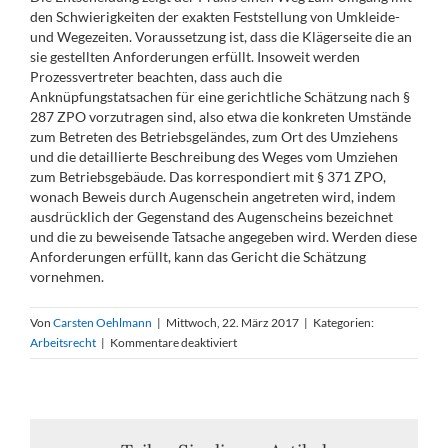
den Schwierigkeiten der exakten Feststellung von Umkleide-
und Wegezeiten. Voraussetzung ist, dass die Klägerseite die an
sie gestellten Anforderungen erfüllt. Insoweit werden
Prozessvertreter beachten, dass auch die
Anknüpfungstatsachen für eine gerichtliche Schätzung nach §
287 ZPO vorzutragen sind, also etwa die konkreten Umstände
zum Betreten des Betriebsgeländes, zum Ort des Umziehens
und die detaillierte Beschreibung des Weges vom Umziehen
zum Betriebsgebäude. Das korrespondiert mit § 371 ZPO,
wonach Beweis durch Augenschein angetreten wird, indem
ausdrücklich der Gegenstand des Augenscheins bezeichnet
und die zu beweisende Tatsache angegeben wird. Werden diese
Anforderungen erfüllt, kann das Gericht die Schätzung
vornehmen.
Von
Carsten Oehlmann
|
Mittwoch, 22. März 2017
|
Kategorien:
für
Arbeitsrecht
|
Kommentare deaktiviert
Gerichtliche
Schätzung
von
Umkleidezeiten