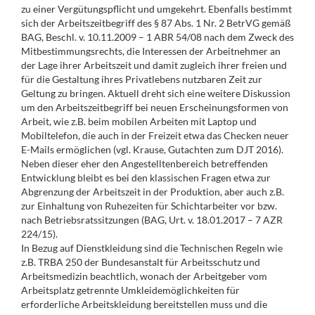
zu einer Vergütungspflicht und umgekehrt. Ebenfalls bestimmt
sich der Arbeitszeitbegriff des § 87 Abs. 1 Nr. 2 BetrVG gemäß
BAG, Beschl. v. 10.11.2009 – 1 ABR 54/08 nach dem Zweck des
Mitbestimmungsrechts, die Interessen der Arbeitnehmer an
der Lage ihrer Arbeitszeit und damit zugleich ihrer freien und
für die Gestaltung ihres Privatlebens nutzbaren Zeit zur
Geltung zu bringen. Aktuell dreht sich eine weitere Diskussion
um den Arbeitszeitbegriff bei neuen Erscheinungsformen von
Arbeit, wie z.B. beim mobilen Arbeiten mit Laptop und
Mobiltelefon, die auch in der Freizeit etwa das Checken neuer
E-Mails ermöglichen (vgl. Krause, Gutachten zum DJT 2016).
Neben dieser eher den Angestelltenbereich betreffenden
Entwicklung bleibt es bei den klassischen Fragen etwa zur
Abgrenzung der Arbeitszeit in der Produktion, aber auch z.B.
zur Einhaltung von Ruhezeiten für Schichtarbeiter vor bzw.
nach Betriebsratssitzungen (BAG, Urt. v. 18.01.2017 – 7 AZR
224/15).
In Bezug auf Dienstkleidung sind die Technischen Regeln wie
z.B. TRBA 250 der Bundesanstalt für Arbeitsschutz und
Arbeitsmedizin beachtlich, wonach der Arbeitgeber vom
Arbeitsplatz getrennte Umkleidemöglichkeiten für
erforderliche Arbeitskleidung bereitstellen muss und die