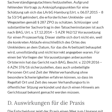
Sachverständigengutachtens festzustellen. Aufgrund
fehlenden Vortrags zu Anknüpfungspunkten für eine
Schätzung sah sich das LArbG Hamburg (Urt. v. 06.07.2015 – 8
Sa 53/14) gehindert, die erforderlichen Umkleide- und
Wegezeiten gemäß § 287 ZPO zu schätzen. Schlüssiger und
substantiierter Sachvortrag in den Tatsacheninstanzen ist auch
nach BAG, Urt. v. 17.12.2014 – 5 AZR 962/12 Voraussetzung
für einen Prozesserfolg. Dieser stellte sich dort nicht ein, weil
die konkreten Abläufe einschließlich des Ortes des
Umkleidens an dem Datum, für das die Arbeitszeit behauptet
wird, unvollständig und nicht korrekt angegeben waren. Für
einen bei Vorliegen der Voraussetzungen anberaumten
Ortstermin hat das Gericht nach BAG, Beschl. v. 22.09.2016 –
6 AZN 376/16 sicherzustellen, dass auch unbeteiligte
Personen Ort und Zeit der Weiterverhandlung ohne
besondere Schwierigkeiten erfahren können, so dass im
Regelfall Ort und Zeit des neuen Verhandlungsorts in
öffentlicher Sitzung verkündet und durch einen Hinweis am
Gerichtssaal bekannt gemacht werden müssen.
D. Auswirkungen für die Praxis
Die Entscheidung zeigt der Praxis einen Weg zum Umgang mit