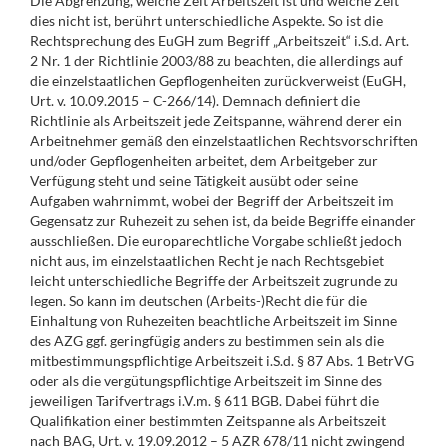
Die Abgrenzung, welche Zeit Arbeitszeit ist und welche Zeit
dies nicht ist, berührt unterschiedliche Aspekte. So ist die
Rechtsprechung des EuGH zum Begriff „Arbeitszeit“ i.S.d. Art.
2 Nr. 1 der Richtlinie 2003/88 zu beachten, die allerdings auf
die einzelstaatlichen Gepflogenheiten zurückverweist (EuGH,
Urt. v. 10.09.2015 – C-266/14). Demnach definiert die
Richtlinie als Arbeitszeit jede Zeitspanne, während derer ein
Arbeitnehmer gemäß den einzelstaatlichen Rechtsvorschriften
und/oder Gepflogenheiten arbeitet, dem Arbeitgeber zur
Verfügung steht und seine Tätigkeit ausübt oder seine
Aufgaben wahrnimmt, wobei der Begriff der Arbeitszeit im
Gegensatz zur Ruhezeit zu sehen ist, da beide Begriffe einander
ausschließen. Die europarechtliche Vorgabe schließt jedoch
nicht aus, im einzelstaatlichen Recht je nach Rechtsgebiet
leicht unterschiedliche Begriffe der Arbeitszeit zugrunde zu
legen. So kann im deutschen (Arbeits-)Recht die für die
Einhaltung von Ruhezeiten beachtliche Arbeitszeit im Sinne
des AZG ggf. geringfügig anders zu bestimmen sein als die
mitbestimmungspflichtige Arbeitszeit i.S.d. § 87 Abs. 1 BetrVG
oder als die vergütungspflichtige Arbeitszeit im Sinne des
jeweiligen Tarifvertrags i.V.m. § 611 BGB. Dabei führt die
Qualifikation einer bestimmten Zeitspanne als Arbeitszeit
nach BAG, Urt. v. 19.09.2012 – 5 AZR 678/11 nicht zwingend