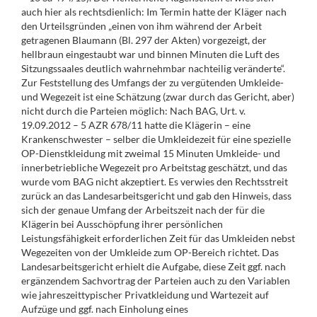
auch hier als rechtsdienlich: Im Termin hatte der Kläger nach
den Urteilsgründen „einen von ihm während der Arbeit
getragenen Blaumann (Bl. 297 der Akten) vorgezeigt, der
hellbraun eingestaubt war und binnen Minuten die Luft des
Sitzungssaales deutlich wahrnehmbar nachteilig veränderte“.
Zur Feststellung des Umfangs der zu vergütenden Umkleide-
und Wegezeit ist eine Schätzung (zwar durch das Gericht, aber)
nicht durch die Parteien möglich: Nach BAG, Urt. v.
19.09.2012 – 5 AZR 678/11 hatte die Klägerin – eine
Krankenschwester – selber die Umkleidezeit für eine spezielle
OP-Dienstkleidung mit zweimal 15 Minuten Umkleide- und
innerbetriebliche Wegezeit pro Arbeitstag geschätzt, und das
wurde vom BAG nicht akzeptiert. Es verwies den Rechtsstreit
zurück an das Landesarbeitsgericht und gab den Hinweis, dass
sich der genaue Umfang der Arbeitszeit nach der für die
Klägerin bei Ausschöpfung ihrer persönlichen
Leistungsfähigkeit erforderlichen Zeit für das Umkleiden nebst
Wegezeiten von der Umkleide zum OP-Bereich richtet. Das
Landesarbeitsgericht erhielt die Aufgabe, diese Zeit ggf. nach
ergänzendem Sachvortrag der Parteien auch zu den Variablen
wie jahreszeittypischer Privatkleidung und Wartezeit auf
Aufzüge und ggf. nach Einholung eines