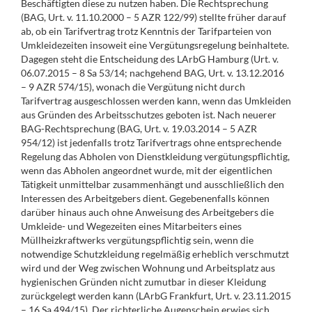
Beschäftigten diese zu nutzen haben. Die Rechtsprechung
(BAG, Urt. v. 11.10.2000 – 5 AZR 122/99) stellte früher darauf
ab, ob ein Tarifvertrag trotz Kenntnis der Tarifparteien von
Umkleidezeiten insoweit eine Vergütungsregelung beinhaltete.
Dagegen steht die Entscheidung des LArbG Hamburg (Urt. v.
06.07.2015 – 8 Sa 53/14; nachgehend BAG, Urt. v. 13.12.2016
– 9 AZR 574/15), wonach die Vergütung nicht durch
Tarifvertrag ausgeschlossen werden kann, wenn das Umkleiden
aus Gründen des Arbeitsschutzes geboten ist. Nach neuerer
BAG-Rechtsprechung (BAG, Urt. v. 19.03.2014 – 5 AZR
954/12) ist jedenfalls trotz Tarifvertrags ohne entsprechende
Regelung das Abholen von Dienstkleidung vergütungspflichtig,
wenn das Abholen angeordnet wurde, mit der eigentlichen
Tätigkeit unmittelbar zusammenhängt und ausschließlich den
Interessen des Arbeitgebers dient. Gegebenenfalls können
darüber hinaus auch ohne Anweisung des Arbeitgebers die
Umkleide- und Wegezeiten eines Mitarbeiters eines
Müllheizkraftwerks vergütungspflichtig sein, wenn die
notwendige Schutzkleidung regelmäßig erheblich verschmutzt
wird und der Weg zwischen Wohnung und Arbeitsplatz aus
hygienischen Gründen nicht zumutbar in dieser Kleidung
zurückgelegt werden kann (LArbG Frankfurt, Urt. v. 23.11.2015
– 16 Sa 494/15). Der richterliche Augenschein erwies sich