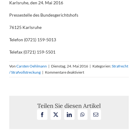
Karlsruhe, den 24. Mai 2016
Pressestelle des Bundesgerichtshofs
76125 Karlsruhe
Telefon (0721) 159-5013
Telefax (0721) 159-5501
Von
Carsten Oehlmann
|
Dienstag, 24. Mai 2016
|
Kategorien:
Strafrecht
für
/ Strafvollstreckung
|
Kommentare deaktiviert
Freispruch
des
Oberbürgermeisters
der
Stadt
Teilen Sie diesen Artikel
Halle
Facebook
X
LinkedIn
WhatsApp
E-
(Saale)
Mail
vom
Vorwurf
der