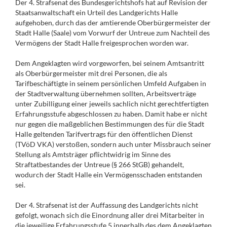
Der 4. Strafsenat des Bundesgerichtshofs hat auf Revision der
Staatsanwaltschaft ein Urteil des Landgerichts Halle
aufgehoben, durch das der amtierende Oberbürgermeister der
Stadt Halle (Saale) vom Vorwurf der Untreue zum Nachteil des
Vermögens der Stadt Halle freigesprochen worden war.
Dem Angeklagten wird vorgeworfen, bei seinem Amtsantritt
als Oberbürgermeister mit drei Personen, die als
Tarifbeschäftigte in seinem persönlichen Umfeld Aufgaben in
der Stadtverwaltung übernehmen sollten, Arbeitsverträge
unter Zubilligung einer jeweils sachlich nicht gerechtfertigten
Erfahrungsstufe abgeschlossen zu haben. Damit habe er nicht
nur gegen die maßgeblichen Bestimmungen des für die Stadt
Halle geltenden Tarifvertrags für den öffentlichen Dienst
(TVöD VKA) verstoßen, sondern auch unter Missbrauch seiner
Stellung als Amtsträger pflichtwidrig im Sinne des
Straftatbestandes der Untreue (§ 266 StGB) gehandelt,
wodurch der Stadt Halle ein Vermögensschaden entstanden
sei.
Der 4. Strafsenat ist der Auffassung des Landgerichts nicht
gefolgt, wonach sich die Einordnung aller drei Mitarbeiter in
die jeweilige Erfahrungsstufe 5 innerhalb des dem Angeklagten