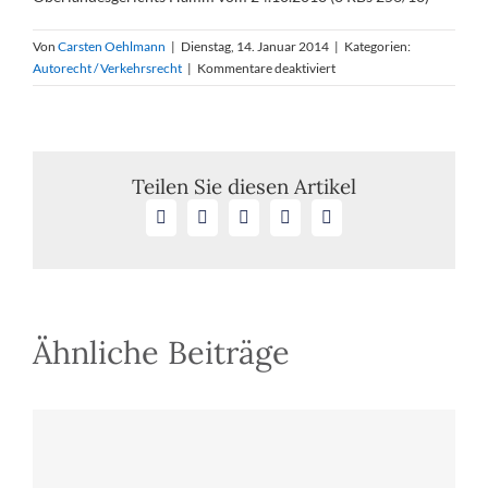
Von
Carsten Oehlmann
|
Dienstag, 14. Januar 2014
|
Kategorien:
für
Autorecht / Verkehrsrecht
|
Kommentare deaktiviert
Fahrverbot
für
verbotenes
Telefonieren
beim
Teilen Sie diesen Artikel
Autofahren
Facebook
X
LinkedIn
WhatsApp
E-
Mail
Ähnliche Beiträge