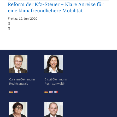
Re­form der Kfz-Steu­er – Kla­re An­rei­ze für
ei­ne kli­maf­reund­li­che­re Mo­bi­li­tät
Freitag, 12. Juni 2020
Carsten Oehlmann
Birgit Oehlmann
Rechtsanwalt
Rechtsanwältin