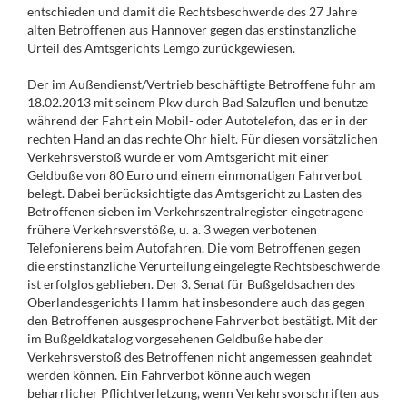
entschieden und damit die Rechtsbeschwerde des 27 Jahre
alten Betroffenen aus Hannover gegen das erstinstanzliche
Urteil des Amtsgerichts Lemgo zurückgewiesen.
Der im Außendienst/Vertrieb beschäftigte Betroffene fuhr am
18.02.2013 mit seinem Pkw durch Bad Salzuflen und benutze
während der Fahrt ein Mobil- oder Autotelefon, das er in der
rechten Hand an das rechte Ohr hielt. Für diesen vorsätzlichen
Verkehrsverstoß wurde er vom Amtsgericht mit einer
Geldbuße von 80 Euro und einem einmonatigen Fahrverbot
belegt. Dabei berücksichtigte das Amtsgericht zu Lasten des
Betroffenen sieben im Verkehrszentralregister eingetragene
frühere Verkehrsverstöße, u. a. 3 wegen verbotenen
Telefonierens beim Autofahren. Die vom Betroffenen gegen
die erstinstanzliche Verurteilung eingelegte Rechtsbeschwerde
ist erfolglos geblieben. Der 3. Senat für Bußgeldsachen des
Oberlandesgerichts Hamm hat insbesondere auch das gegen
den Betroffenen ausgesprochene Fahrverbot bestätigt. Mit der
im Bußgeldkatalog vorgesehenen Geldbuße habe der
Verkehrsverstoß des Betroffenen nicht angemessen geahndet
werden können. Ein Fahrverbot könne auch wegen
beharrlicher Pflichtverletzung, wenn Verkehrsvorschriften aus