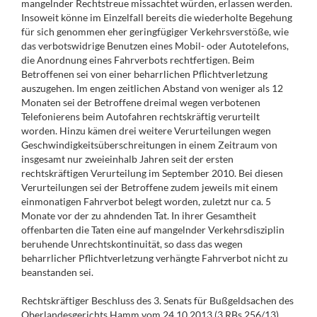
mangelnder Rechtstreue missachtet würden, erlassen werden.
Insoweit könne im Einzelfall bereits die wiederholte Begehung
für sich genommen eher geringfügiger Verkehrsverstöße, wie
das verbotswidrige Benutzen eines Mobil- oder Autotelefons,
die Anordnung eines Fahrverbots rechtfertigen. Beim
Betroffenen sei von einer beharrlichen Pflichtverletzung
auszugehen. Im engen zeitlichen Abstand von weniger als 12
Monaten sei der Betroffene dreimal wegen verbotenen
Telefonierens beim Autofahren rechtskräftig verurteilt
worden. Hinzu kämen drei weitere Verurteilungen wegen
Geschwindigkeitsüberschreitungen in einem Zeitraum von
insgesamt nur zweieinhalb Jahren seit der ersten
rechtskräftigen Verurteilung im September 2010. Bei diesen
Verurteilungen sei der Betroffene zudem jeweils mit einem
einmonatigen Fahrverbot belegt worden, zuletzt nur ca. 5
Monate vor der zu ahndenden Tat. In ihrer Gesamtheit
offenbarten die Taten eine auf mangelnder Verkehrsdisziplin
beruhende Unrechtskontinuität, so dass das wegen
beharrlicher Pflichtverletzung verhängte Fahrverbot nicht zu
beanstanden sei.
Rechtskräftiger Beschluss des 3. Senats für Bußgeldsachen des
Oberlandesgerichts Hamm vom 24.10.2013 (3 RBs 256/13)