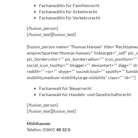
Fachanwältin für Familienrecht
Fachanwältin für Arbeitsrecht
Fachanwältin für Verkehrsrecht
[/fusion_person]
[/fusion_text][fusion_text]
[fusion_person name="Thomas Hansen" title="Rechtsanwalt"
ansprechpartner/thomas-hansen/" linktarget="_self" pic_
pic_bordercolor="" pic_borderradius="" icon_position="" 
social_icon_tooltip="" blogger="" deviantart="" digg="" d
reddit="" rss="" skype="" soundcloud="" spotify="" tumb
visibility,medium-visibility,large-visibility" class="" id=""]
Fachanwalt für Steuerrecht
Fachanwalt für Handels- und Gesellschaftsrecht
[/fusion_person]
[/fusion_text][fusion_text]
Mühlhausen
Telefon: 03601
48 32 0