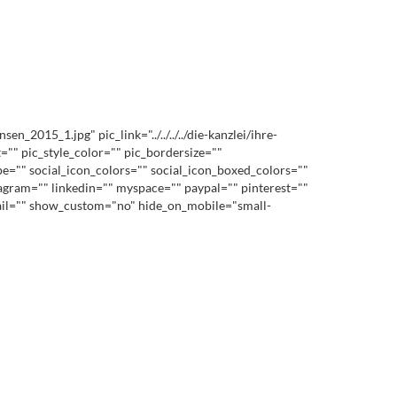
015_1.jpg" pic_link="../../../../die-kanzlei/ihre-
"" pic_style_color="" pic_bordersize=""
pe="" social_icon_colors="" social_icon_boxed_colors=""
stagram="" linkedin="" myspace="" paypal="" pinterest=""
mail="" show_custom="no" hide_on_mobile="small-