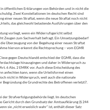
ss in öffentlichen Erklärungen von Behörden und in nicht die
schuldig. Zwei Konstellationen im deutschen Recht sind
g einer neuen Straftat, wenn die neue Straftat noch nicht
 Urteils, das gleichwohl belastende Ausführungen über den
ung vorliegt, wenn ein Widerrufsgericht selbst
richt Zeugen zum Sachverhalt befragt. Ein Umsetzungsbedarf
ss die Überzeugung von der Begehung einer neuen Straftat
Ausnahme hiervon erkennt die Rechtsprechung – vom EGMR
ll Cleve gegen Deutschland6 entschied der EGMR, dass die
Verdachtslage hinausgingen und daher in Widerspruch zu
 Art. 6 Abs. 2 EMRK vor. Auch diese Entscheidung des
ann anfechten kann, wenn die Urteilsformel einen
ch nicht in Widerspruch, weil auch die nationale
er Begründung die Grundrechte des Betroffenen verletzt7.
bei der Strafverfolgungsbehörde liegt. Im deutschen
das Gericht durch den Grundsatz der Amtsaufklärung (§ 244
nn sie „nicht erweislich wahr“ ist, enthält dieser Satz