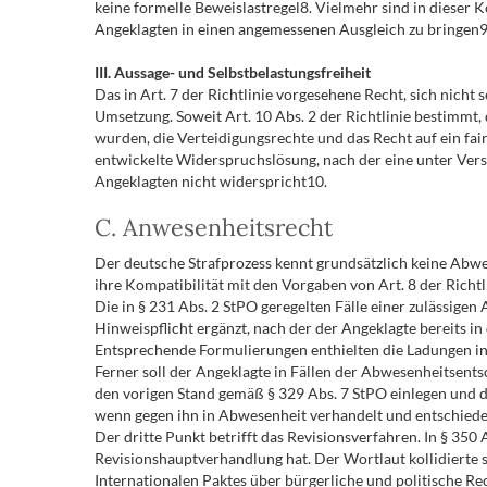
keine formelle Beweislastregel8. Vielmehr sind in dieser 
Angeklagten in einen angemessenen Ausgleich zu bringen9
III. Aussage- und Selbstbelastungsfreiheit
Das in Art. 7 der Richtlinie vorgesehene Recht, sich nicht
Umsetzung. Soweit Art. 10 Abs. 2 der Richtlinie bestimmt
wurden, die Verteidigungsrechte und das Recht auf ein fai
entwickelte Widerspruchslösung, nach der eine unter Ver
Angeklagten nicht widerspricht10.
C. Anwesenheitsrecht
Der deutsche Strafprozess kennt grundsätzlich keine Abw
ihre Kompatibilität mit den Vorgaben von Art. 8 der Richt
Die in § 231 Abs. 2 StPO geregelten Fälle einer zulässi
Hinweispflicht ergänzt, nach der der Angeklagte bereits i
Entsprechende Formulierungen enthielten die Ladungen in d
Ferner soll der Angeklagte in Fällen der Abwesenheitsents
den vorigen Stand gemäß § 329 Abs. 7 StPO einlegen und 
wenn gegen ihn in Abwesenheit verhandelt und entschiede
Der dritte Punkt betrifft das Revisionsverfahren. In § 350 
Revisionshauptverhandlung hat. Der Wortlaut kollidierte 
Internationalen Paktes über bürgerliche und politische R