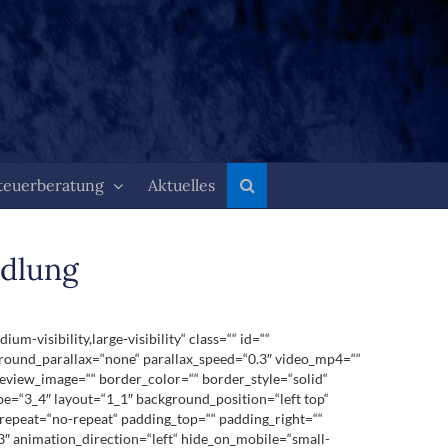
teuerberatung
Aktuelles
ndlung
visibility,large-visibility“ class=““ id=““
round_parallax=“none“ parallax_speed=“0.3″ video_mp4=““
eview_image=““ border_color=““ border_style=“solid“
pe=“3_4″ layout=“1_1″ background_position=“left top“
repeat=“no-repeat“ padding_top=““ padding_right=““
″ animation_direction=“left“ hide_on_mobile=“small-