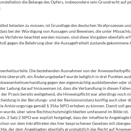
Konstellation die Belange des Opfers, insbesondere sein Grundrecht auf 
.
 selbst belasten zu müssen, ist Grundlage des deutschen Strafprozesses un
, dass bei der Würdigung von Aussagen und Beweisen, die unter Missachtu
res Verfahren beachtet werden müssen, sind diese Vorgaben ebenfalls erfü
stoß gegen die Belehrung über die Aussagefreiheit zustande gekommene A
esenheitsurteile. Die bestehenden Ausnahmen von der Anwesenheitspfli
linie überprüft; ein Änderungsbedarf wurde lediglich in drei Punkten aus
gen Abwesenheitsverhandlung gegen den eigenmächtig ausbleibenden oder
n der Ladung darauf hinzuweisen ist, dass die Verhandlung in diesen Fäll
er Praxis bereits weitgehend, die Hinweispflicht war allerdings noch nic
cheidung in der Berufungs- und der Revisionsinstanz künftig auch über d
die Anhörungsrüge gemäß § 356a StPO erheben zu können. Damit soll gew
n wurde, über seine Rechtsschutzmöglichkeiten umfassend im Bilde ist.
Abs. 2 Satz 2 StPO war explizit festgelegt, dass der inhaftierte Angeklagt
schon vor dem Inkrafttreten des hier besprochenen Gesetzes mit übergeor
echte, der dem Angeklagten ebenfalls grundsätzlich das Recht auf Anwese