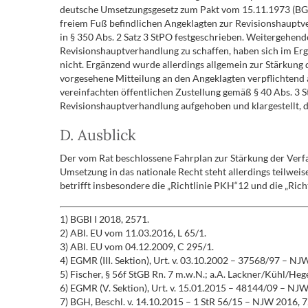
deutsche Umsetzungsgesetz zum Pakt vom 15.11.1973 (BGBl 
freiem Fuß befindlichen Angeklagten zur Revisionshauptv
in § 350 Abs. 2 Satz 3 StPO festgeschrieben. Weitergehen
Revisionshauptverhandlung zu schaffen, haben sich im Erg
nicht. Ergänzend wurde allerdings allgemein zur Stärkung
vorgesehene Mitteilung an den Angeklagten verpflichtend a
vereinfachten öffentlichen Zustellung gemäß § 40 Abs. 3 
Revisionshauptverhandlung aufgehoben und klargestellt, 
D. Ausblick
Der vom Rat beschlossene Fahrplan zur Stärkung der Verfah
Umsetzung in das nationale Recht steht allerdings teilwei
betrifft insbesondere die „Richtlinie PKH“12 und die „Ri
1) BGBl I 2018, 2571.
2) ABl. EU vom 11.03.2016, L 65/1.
3) ABl. EU vom 04.12.2009, C 295/1.
4) EGMR (III. Sektion), Urt. v. 03.10.2002 – 37568/97 – NJW
5) Fischer, § 56f StGB Rn. 7 m.w.N.; a.A. Lackner/Kühl/Heg
6) EGMR (V. Sektion), Urt. v. 15.01.2015 – 48144/09 – NJW
7) BGH, Beschl. v. 14.10.2015 – 1 StR 56/15 – NJW 2016, 