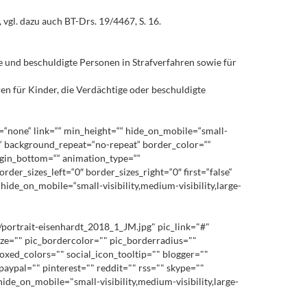
vgl. dazu auch BT-Drs. 19/4467, S. 16.
 und beschuldigte Personen in Strafverfahren sowie für
en für Kinder, die Verdächtige oder beschuldigte
=“none“ link=““ min_height=““ hide_on_mobile=“small-
top“ background_repeat=“no-repeat“ border_color=““
rgin_bottom=““ animation_type=““
der_sizes_left=“0″ border_sizes_right=“0″ first=“false“
hide_on_mobile=“small-visibility,medium-visibility,large-
portrait-eisenhardt_2018_1_JM.jpg" pic_link="#"
ize="" pic_bordercolor="" pic_borderradius=""
oxed_colors="" social_icon_tooltip="" blogger=""
paypal="" pinterest="" reddit="" rss="" skype=""
de_on_mobile="small-visibility,medium-visibility,large-