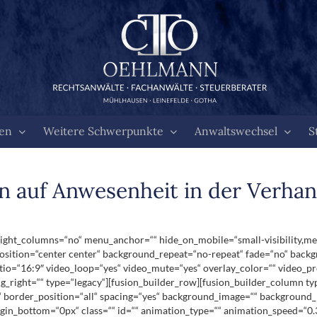
ten
Weitere Schwerpunkte
Anwaltswechsel
S
n auf Anwesenheit in der Verha
ht_columns=“no“ menu_anchor=““ hide_on_mobile=“small-visibility,medium-
ition=“center center“ background_repeat=“no-repeat“ fade=“no“ backg
tio=“16:9″ video_loop=“yes“ video_mute=“yes“ overlay_color=““ video_pr
_right=““ type=“legacy“][fusion_builder_row][fusion_builder_column ty
“ border_position=“all“ spacing=“yes“ background_image=““ background_
in_bottom=“0px“ class=““ id=““ animation_type=““ animation_speed=“0.3