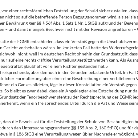
en, vor einer rechtsförmlichen Feststellung der Schuld sicherzustellen, da
n nicht so auf die betreffende Person Bezug genommen wird, als sei sie 
iner Bewährung gemäß § 56f Abs. 1 Satz 1 Nr. 1 StGB aufgrund der Begehun
nden – und damit mangels Beschwer nicht mit der Revision angreifbaren –
hatte der EGMR entschieden, dass ein Verstoß gegen die Unschuldsvermut
nden Gericht vorbehalten wären. Im konkreten Fall hatte das Widerrufsge
gleichwohl nicht, weil im deutschen Recht ohnehin der Grundsatz gilt, da
g nur auf eine rechtskräftige Verurteilung gestützt werden kann. Als 
eue Straftat glaubhaft vor einem Richter gestanden hat.5
das freisprechende, aber dennoch in den Gründen belastende Urteil. Im Fa
cklicher Formulierung über eine reine Beschreibung einer verbliebenen 
enor ein Ganzes bildeten, läge in dieser Konstellation ein Verstoß gegen
 So bleibt es zwar dabei, dass ein Angeklagter eine Entscheidung nur d
 Grundsatz der Tenorbeschwer steht zu der Rechtsprechung des EGMR jedo
nerkennt, wenn ein freisprechendes Urteil durch die Art und Weise sein
er, dass die Beweislast für die Feststellung der Schuld von Beschuldigten 
ft durch den Untersuchungsgrundsatz (§§ 155 Abs. 2, 160 StPO) und für 
 etwa in § 186 StGB eine Verurteilung wegen übler Nachrede ermöglicht, we