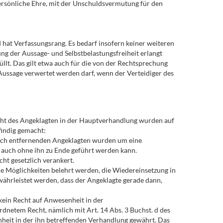
persönliche Ehre, mit der Unschuldsvermutung für den
d hat Verfassungsrang. Es bedarf insofern keiner weiteren
ng der Aussage- und Selbstbelastungsfreiheit erlangt
llt. Das gilt etwa auch für die von der Rechtsprechung
ussage verwertet werden darf, wenn der Verteidiger des
cht des Angeklagten in der Hauptverhandlung wurden auf
findig gemacht:
 sich entfernenden Angeklagten wurden um eine
en auch ohne ihn zu Ende geführt werden kann.
ht gesetzlich verankert.
ie Möglichkeiten belehrt werden, die Wiedereinsetzung in
ährleistet werden, dass der Angeklagte gerade dann,
e kein Recht auf Anwesenheit in der
dnetem Recht, nämlich mit Art. 14 Abs. 3 Buchst. d des
nheit in der ihn betreffenden Verhandlung gewährt. Das