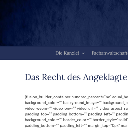
Zum
Inhalt
springen
Die Kanzlei
Fachanwaltschaf
Das Recht des Angeklagte
[fusion_builder_container hundred_percent=“no“ equal_heig
background_color=““ background_image=““ background_pos
video_webm=““ video_ogv=““ video_url=““ video_aspect_ra
padding_top=““ padding_bottom=““ padding_left=““ padding
background_color=““ border_color=““ border_style=“solid
padding_bottom=““ padding_left=““ margin_top=“0px“ marg