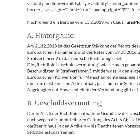
visibility,medium-visibility,large-visibility“ center_conte
border_sizes_right=““ first=“true“ spacing_right=“3%“][fusi
Nachfolgend ein Beitrag vom 13.2.2019 von
Claus, jurisP
A. Hintergrund
Am 21.12.2018 ist das Gesetz zur Stärkung des Rechts des
Europäischen Parlaments und des Rates vom 09.03.2016 ü
Strafverfahren2 in das deutsche Recht umgesetzt.
Die „Richtlinie Unschuldsvermutung“, wie sie auch genann
Beschuldigten in Strafverfahren3, mit dem das in den einz
Europäischen Konvention für Menschenrechte gespiegelt we
über die elektronische Akte enthält, passt auf eine Seite.
Angeklagten auf Anwesenheit in der Verhandlung gibt es ha
B. Unschuldsvermutung
Der in Art. 3 der Richtlinie enthaltene Grundsatz der Un
auch wegen der unmittelbaren Geltung des Art. 6 Abs. 2 E
darüber hinaus in den Artikeln 4 bis 7 enthaltenen Vorgab
Selbstbelastungsfreiheit.