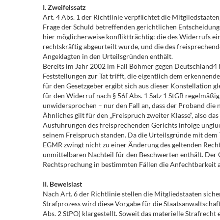
I. Zweifelssatz
Art. 4 Abs. 1 der Richtlinie verpflichtet die Mitgliedstaat
Frage der Schuld betreffenden gerichtlichen Entscheidunge
hier möglicherweise konfliktträchtig: die des Widerrufs e
rechtskräftig abgeurteilt wurde, und die des freispreche
Angeklagten in den Urteilsgründen enthält.
Bereits im Jahr 2002 im Fall Böhmer gegen Deutschland4 
Feststellungen zur Tat trifft, die eigentlich dem erkenne
für den Gesetzgeber ergibt sich aus dieser Konstellation 
für den Widerruf nach § 56f Abs. 1 Satz 1 StGB regelmäßi
unwidersprochen – nur den Fall an, dass der Proband die n
Ähnliches gilt für den „Freispruch zweiter Klasse“, also 
Ausführungen des freisprechenden Gerichts infolge unglü
seinem Freispruch standen. Da die Urteilsgründe mit dem T
EGMR zwingt nicht zu einer Änderung des geltenden Rechts.
unmittelbaren Nachteil für den Beschwerten enthält. Der
Rechtsprechung in bestimmten Fällen die Anfechtbarkeit a
II. Beweislast
Nach Art. 6 der Richtlinie stellen die Mitgliedstaaten sich
Strafprozess wird diese Vorgabe für die Staatsanwaltscha
Abs. 2 StPO) klargestellt. Soweit das materielle Strafrecht