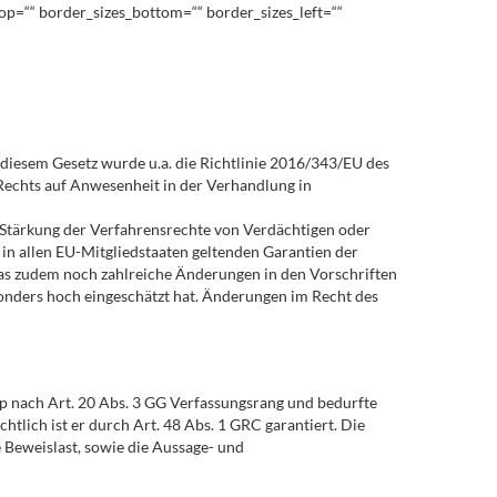
_top=““ border_sizes_bottom=““ border_sizes_left=““
 diesem Gesetz wurde u.a. die Richtlinie 2016/343/EU des
echts auf Anwesenheit in der Verhandlung in
r Stärkung der Verfahrensrechte von Verdächtigen oder
 in allen EU-Mitgliedstaaten geltenden Garantien der
das zudem noch zahlreiche Änderungen in den Vorschriften
besonders hoch eingeschätzt hat. Änderungen im Recht des
ip nach Art. 20 Abs. 3 GG Verfassungsrang und bedurfte
lich ist er durch Art. 48 Abs. 1 GRC garantiert. Die
e Beweislast, sowie die Aussage- und