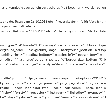
 anerkennt, die aber auf ein vertretbares Maß beschränkt werden sollen, 
s und des Rates vom 26.10.2016 über Prozesskostenhilfe für Verdächtige
uropäischen Haftbefehls.
 und des Rates vom 11.05.2016 über Verfahrensgarantien in Strafverfahr
lumn type=“1_4″ layout=“1_4″ spacing=““ center_content=“no“ hover_type
d=““ background_color=““ background_image=““ background_position=“left 
““ padding_right=““ padding_bottom=““ padding_left=““ margin_top=““ ma
n_offset=““ last=“true“ border_sizes_top=“0″ border_sizes_bottom=“0″ bor
h=““ column_spacing=““ rule_style=“default“ rule_size=““ rule_color=““ 
wältin" picture="https://rae-oehlmann.de/wp-content/uploads/2018/10/
ackground_color="" content_alignment="" pic_style_color="" pic_borders
radius="" social_icon_color_type="" social_icon_colors="" social_icon_b
flickr="" forrst="" googleplus="" instagram="" linkedin="" myspace="" 
k="" xing="" yahoo="" yelp="" youtube="" email="" show_custom="no" hi