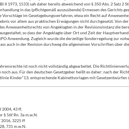
II 1973, 1533) sah daher bereits abweichend von § 350 Abs. 2 Satz 2 StP
erhandlung in das (pflichtgemäß auszuübende) Ermessen des Gerichts ges
de Vorschläge im Gesetzgebungsverfahren, etwa ein Recht auf Anwesenheit
ebnis vor allem aus praktischen Erwägungen nicht durchgesetzt. Von der
 des Anwesenheitsrechts von Angeklagten in der Revisionsinstanz die ber
usgestaltet, so dass der Angeklagte über Ort und Zeit der Hauptverhandl
StPO Anwendung. Zugleich wurde die derzeitige Sonderregelung zur notwe
dass auch in der Revision durchweg die allgemeinen Vorschriften über 
rensrechte ist noch nicht vollständig abgearbeitet. Die Richtlinienverh
se noch aus. Für den deutschen Gesetzgeber heißt es daher: nach der Rich
chtlinie Kinder“13; entsprechende Kabinettvorlagen mit Gesetzentwürfen
 2004, 43 ff.
er § 56f Rn. 3a m.w.N.
 2016, 3225 ff
728, 731 m.w.N.