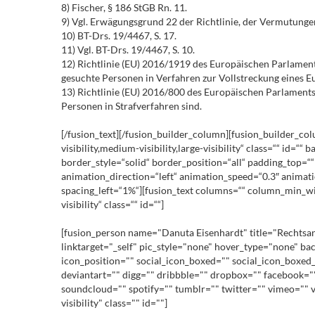
8) Fischer, § 186 StGB Rn. 11.
9) Vgl. Erwägungsgrund 22 der Richtlinie, der Vermutungen
10) BT-Drs. 19/4467, S. 17.
11) Vgl. BT-Drs. 19/4467, S. 10.
12) Richtlinie (EU) 2016/1919 des Europäischen Parlament
gesuchte Personen in Verfahren zur Vollstreckung eines E
13) Richtlinie (EU) 2016/800 des Europäischen Parlaments
Personen in Strafverfahren sind.
[/fusion_text][/fusion_builder_column][fusion_builder_co
visibility,medium-visibility,large-visibility“ class=““ i
border_style=“solid“ border_position=“all“ padding_top=
animation_direction=“left“ animation_speed=“0.3″ animatio
spacing_left=“1%“][fusion_text columns=““ column_min_widt
visibility“ class=““ id=““]
[fusion_person name="Danuta Eisenhardt" title="Rechtsan
linktarget="_self" pic_style="none" hover_type="none" b
icon_position="" social_icon_boxed="" social_icon_boxed_
deviantart="" digg="" dribbble="" dropbox="" facebook="" 
soundcloud="" spotify="" tumblr="" twitter="" vimeo="" v
visibility" class="" id=""]