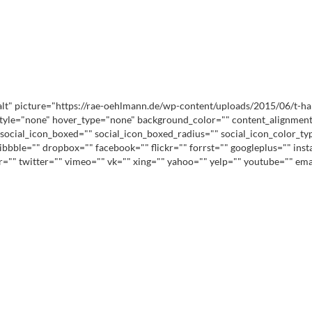
 picture="https://rae-oehlmann.de/wp-content/uploads/2015/06/t-hansen_2
style="none" hover_type="none" background_color="" content_alignment=
social_icon_boxed="" social_icon_boxed_radius="" social_icon_color_ty
ribbble="" dropbox="" facebook="" flickr="" forrst="" googleplus="" in
lr="" twitter="" vimeo="" vk="" xing="" yahoo="" yelp="" youtube="" e