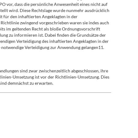
O vor, dass die persönliche Anwesenheit eines nicht auf
tellt wird. Diese Rechtslage wurde nunmehr ausdrücklich
 für den inhaftierten Angeklagten in der
 Richtlinie zwingend vorgeschrieben waren sie indes auch
eits im geltenden Recht als bloße Ordnungsvorschrift
ung zu informieren ist. Dabei finden die Grundsätze der
ndigen Verteidigung des inhaftierten Angeklagten in der
die notwendige Verteidigung zur Anwendung gelangen11.
andlungen sind zwar zwischenzeitlich abgeschlossen, ihre
tlinien-Umsetzung ist vor der Richtlinien-Umsetzung. Dies
 sind demnächst zu erwarten.