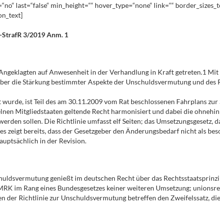
nt=“no“ last=“false“ min_height=““ hover_type=“none“ link=““ border_sizes
on_text]
R-StrafR 3/2019 Anm. 1
 Angeklagten auf Anwesenheit in der Verhandlung in Kraft getreten.1 Mit
ber die Stärkung bestimmter Aspekte der Unschuldsvermutung und des R
t wurde, ist Teil des am 30.11.2009 vom Rat beschlossenen Fahrplans zu
elnen Mitgliedstaaten geltende Recht harmonisiert und dabei die ohnehin
rden sollen. Die Richtlinie umfasst elf Seiten; das Umsetzungsgesetz, 
 Dies zeigt bereits, dass der Gesetzgeber den Änderungsbedarf nicht als 
uptsächlich in der Revision.
schuldsvermutung genießt im deutschen Recht über das Rechtsstaatsprinz
MRK im Rang eines Bundesgesetzes keiner weiteren Umsetzung; unionsrecht
en der Richtlinie zur Unschuldsvermutung betreffen den Zweifelssatz, di