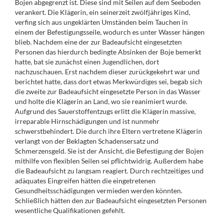
Bojen abgegrenzt ist. Diese sind mit Seilen auf dem Seeboden
verankert. Die Klägerin, ein seinerzeit zwölfjähriges Kind,
verfing sich aus ungeklärten Umständen beim Tauchen in
einem der Befestigungsseile, wodurch es unter Wasser hängen
blieb. Nachdem eine der zur Badeaufsicht eingesetzten
Personen das hierdurch bedingte Absinken der Boje bemerkt
hatte, bat sie zunächst einen Jugendlichen, dort
nachzuschauen. Erst nachdem dieser zurückgekehrt war und
berichtet hatte, dass dort etwas Merkwürdiges sei, begab sich
die zweite zur Badeaufsicht eingesetzte Person in das Wasser
und holte die Klägerin an Land, wo sie reanimiert wurde.
Aufgrund des Sauerstoffentzugs erlitt die Klägerin massive,
irreparable Hirnschädigungen und ist nunmehr
schwerstbehindert. Die durch ihre Eltern vertretene Klägerin
verlangt von der Beklagten Schadensersatz und
Schmerzensgeld. Sie ist der Ansicht, die Befestigung der Bojen
mithilfe von flexiblen Seilen sei pflichtwidrig. Außerdem habe
die Badeaufsicht zu langsam reagiert. Durch rechtzeitiges und
adäquates Eingreifen hätten die eingetretenen
Gesundheitsschädigungen vermieden werden könnten.
Schließlich hätten den zur Badeaufsicht eingesetzten Personen
wesentliche Qualifikationen gefehlt.