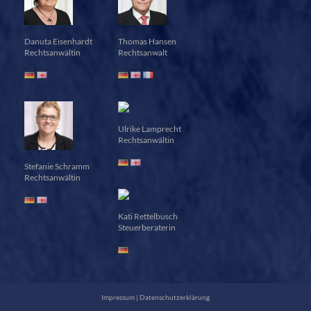
Danuta Eisenhardt
Thomas Hansen
Rechtsanwältin
Rechtsanwalt
Ulrike Lamprecht
Rechtsanwältin
Stefanie Schramm
Rechtsanwältin
Kati Rettelbusch
Steuerberaterin
Impressum
|
Datenschutzerklärung