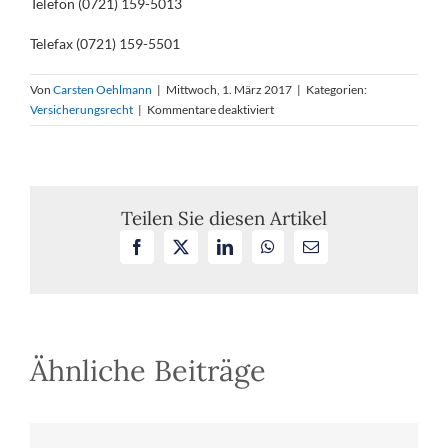
Telefon (0721) 159-5013
Telefax (0721) 159-5501
Von
Carsten Oehlmann
|
Mittwoch, 1. März 2017
|
Kategorien:
für
Versicherungsrecht
|
Kommentare deaktiviert
BGH,
Verhandlungstermin
am
6.
April
Teilen Sie diesen Artikel
2017
Facebook
X
LinkedIn
WhatsApp
E-
–
Mail
Schadensersatz-
und
Schmerzensgeldansprüche
nach
einem
Ähnliche Beiträge
Badeunfall