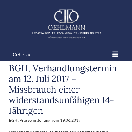
Zum
Inhalt
springen
Gehe zu ...
BGH, Verhandlungstermin
am 12. Juli 2017 –
Missbrauch einer
widerstandsunfähigen 14-
Jährigen
BGH
, Pressemitteilung vom 19.06.2017
Das Landgericht hat vier Jugendliche und einen jungen