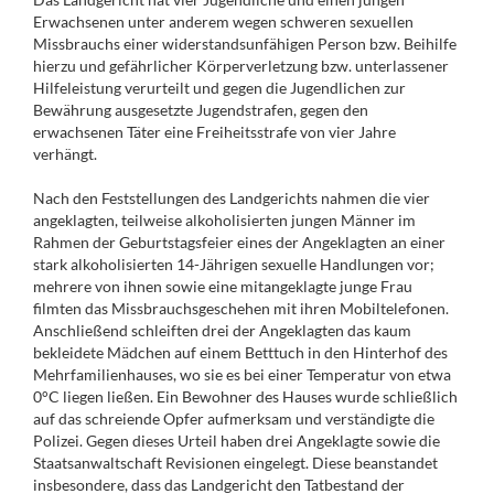
Erwachsenen unter anderem wegen schweren sexuellen
Missbrauchs einer widerstandsunfähigen Person bzw. Beihilfe
hierzu und gefährlicher Körperverletzung bzw. unterlassener
Hilfeleistung verurteilt und gegen die Jugendlichen zur
Bewährung ausgesetzte Jugendstrafen, gegen den
erwachsenen Täter eine Freiheitsstrafe von vier Jahre
verhängt.
Nach den Feststellungen des Landgerichts nahmen die vier
angeklagten, teilweise alkoholisierten jungen Männer im
Rahmen der Geburtstagsfeier eines der Angeklagten an einer
stark alkoholisierten 14-Jährigen sexuelle Handlungen vor;
mehrere von ihnen sowie eine mitangeklagte junge Frau
filmten das Missbrauchsgeschehen mit ihren Mobiltelefonen.
Anschließend schleiften drei der Angeklagten das kaum
bekleidete Mädchen auf einem Betttuch in den Hinterhof des
Mehrfamilienhauses, wo sie es bei einer Temperatur von etwa
0°C liegen ließen. Ein Bewohner des Hauses wurde schließlich
auf das schreiende Opfer aufmerksam und verständigte die
Polizei. Gegen dieses Urteil haben drei Angeklagte sowie die
Staatsanwaltschaft Revisionen eingelegt. Diese beanstandet
insbesondere, dass das Landgericht den Tatbestand der