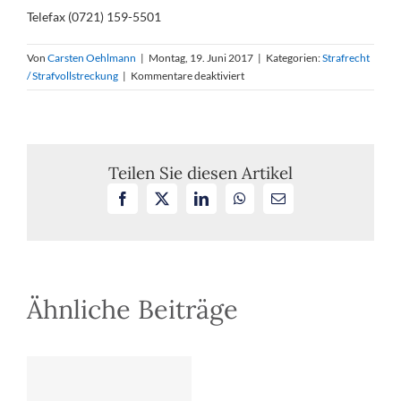
Telefax (0721) 159-5501
Von
Carsten Oehlmann
|
Montag, 19. Juni 2017
|
Kategorien:
Strafrecht
für
/ Strafvollstreckung
|
Kommentare deaktiviert
BGH,
Verhandlungstermin
am
12.
Juli
Teilen Sie diesen Artikel
2017
Facebook
X
LinkedIn
WhatsApp
E-
–
Mail
Missbrauch
einer
widerstandsunfähigen
14-
Jährigen
Ähnliche Beiträge