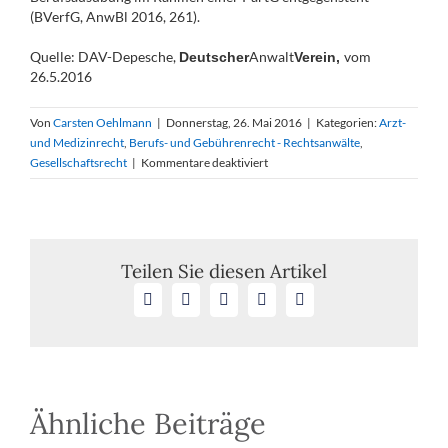
(BVerfG, AnwBl 2016, 261).
Quelle: DAV-Depesche,
Anwalt
vom
Deutscher
Verein,
26.5.2016
Von
Carsten Oehlmann
|
Donnerstag, 26. Mai 2016
|
Kategorien:
Arzt-
und Medizinrecht
,
Berufs- und Gebührenrecht - Rechtsanwälte
,
für
Gesellschaftsrecht
|
Kommentare deaktiviert
BGH
lässt
erste
PartG
von
Teilen Sie diesen Artikel
Anwalt
Facebook
X
LinkedIn
WhatsApp
E-
und
Mail
Arzt
eintragen
Ähnliche Beiträge