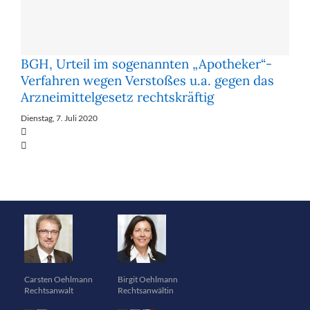
BGH, Urteil im sogenannten „Apotheker“-
Verfahren wegen Verstoßes u.a. gegen das
Arzneimittelgesetz rechtskräftig
Dienstag, 7. Juli 2020
Carsten Oehlmann
Birgit Oehlmann
Rechtsanwalt
Rechtsanwältin