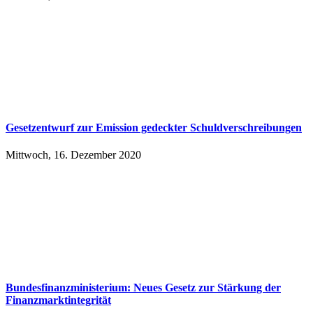
Ge­setz­ent­wurf zur Emis­si­on ge­deck­ter Schuld­ver­schrei­bun­gen
Mittwoch, 16. Dezember 2020
Bundesfinanzministerium: Neues Gesetz zur Stärkung der
Finanzmarktintegrität