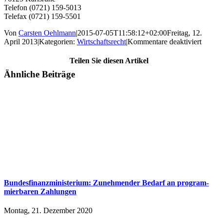
Telefon (0721) 159-5013
Telefax (0721) 159-5501
Von
Carsten Oehlmann
|
2015-07-05T11:58:12+02:00
Freitag, 12.
für
April 2013
|
Kategorien:
Wirtschaftsrecht
|
Kommentare deaktiviert
BGH
entsc
Teilen Sie diesen Artikel
im
Facebook
X
LinkedIn
WhatsApp
E-
Ähnliche Beiträge
Streit
Mail
um
Kenn
mit
dem
Besta
„VO
Bundesfinanzministerium: Zu­neh­men­der Be­darf an pro­gram­
mier­ba­ren Zah­lun­gen
Montag, 21. Dezember 2020