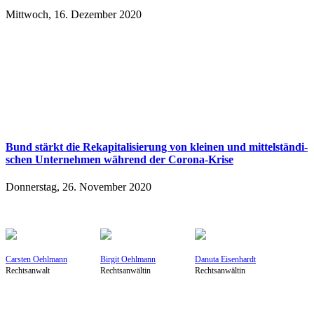
Mittwoch, 16. Dezember 2020
Bund stärkt die Re­ka­pi­ta­li­sie­rung von klei­nen und mit­tel­stän­di­
schen Un­ter­neh­men wäh­rend der Co­ro­na-Kri­se
Donnerstag, 26. November 2020
Carsten Oehlmann
Birgit Oehlmann
Danuta Eisenhardt
Rechtsanwalt
Rechtsanwältin
Rechtsanwältin