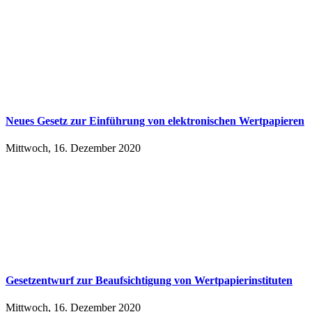
Neues Ge­setz zur Ein­füh­rung von elek­tro­ni­schen Wert­pa­pie­ren
Mittwoch, 16. Dezember 2020
Ge­setz­ent­wurf zur Be­auf­sich­ti­gung von Wert­pa­pier­in­sti­tu­ten
Mittwoch, 16. Dezember 2020